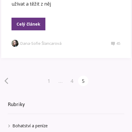
užívat a těžit z něj
Celý článek
Dana-Sofie Šlancarová
45
1
…
4
5
Rubriky
Bohatství a peníze