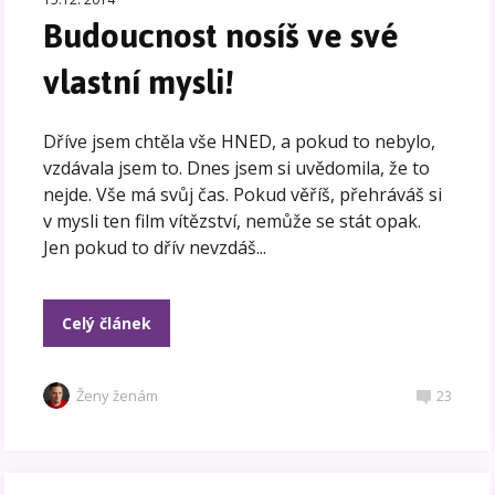
Budoucnost nosíš ve své
vlastní mysli!
Dříve jsem chtěla vše HNED, a pokud to nebylo,
vzdávala jsem to. Dnes jsem si uvědomila, že to
nejde. Vše má svůj čas. Pokud věříš, přehráváš si
v mysli ten film vítězství, nemůže se stát opak.
Jen pokud to dřív nevzdáš...
Celý článek
Ženy ženám
23