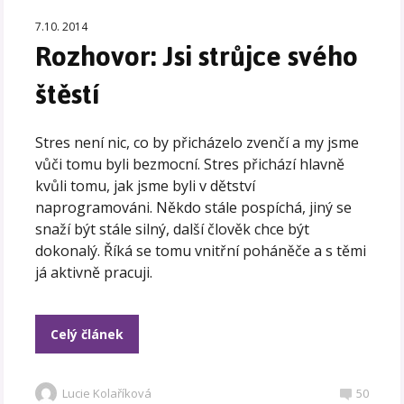
7.10. 2014
Rozhovor: Jsi strůjce svého
štěstí
Stres není nic, co by přicházelo zvenčí a my jsme
vůči tomu byli bezmocní. Stres přichází hlavně
kvůli tomu, jak jsme byli v dětství
naprogramováni. Někdo stále pospíchá, jiný se
snaží být stále silný, další člověk chce být
dokonalý. Říká se tomu vnitřní poháněče a s těmi
já aktivně pracuji.
Celý článek
Lucie Kolaříková
50