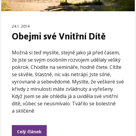
24.1. 2014
Obejmi své Vnitřní Dítě
Možná si teď myslíte, stejně jako já před časem,
že jste se svým osobním rozvojem udělaly veliký
pokrok. Chodíte na semináře, hodně čtete. Cítíte
se skvěle, šťastně, nic vás netrápí. Jste silné,
vyrovnané a sebevědomé. Myslíte, že veškeré své
křivdy z minulosti máte zvládnuty a vyřešeny.
Když jsem se ale ohlédla já a uviděla své vnitřní
dítě, vůbec se neusmívalo. Tvářilo se bolestně
a sklíčeně
Celý článek