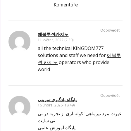
Komentáře
Odpovědět
에볼루션카지노
11 května, 2022 (2:30)
all the technical KINGDOM777
solutions and staff we need for
에볼루
션 카지노
operators who provide
world
Odpovědět
پایگاه یادگیری تمرینی
16 února, 2026 (18:49)
غیرت مرد تیرماهی: کوله‌باری از تجربه در نی
نی سایت
پایگاه آموزش علمی