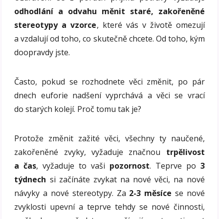
odhodlání a odvahu měnit staré, zakořeněné
stereotypy a vzorce
, které vás v životě omezují
a vzdalují od toho, co skutečně chcete. Od toho, kým
doopravdy jste.
Často, pokud se rozhodnete věci změnit, po pár
dnech euforie nadšení vyprchává a věci se vrací
do starých kolejí. Proč tomu tak je?
Protože změnit zažité věci, všechny ty naučené,
zakořeněné zvyky, vyžaduje značnou
trpělivost
a čas
, vyžaduje to vaši
pozornost
. Teprve po
3
týdnech
si začínáte zvykat na nové věci, na nové
návyky a nové stereotypy. Za
2-3 měsíce
se nové
zvyklosti upevní a teprve tehdy se nové činnosti,