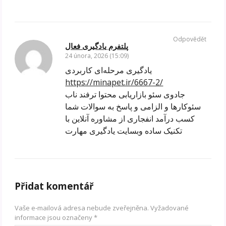
Odpovědět
پلتفرم یادگیری فعال
24 února, 2026 (15:09)
یادگیری مرحله‌ای کاربردی
https://minapet.ir/6667-2/
جادوی سئو بازاریابی محتوا ترفند ناب
سئوکارها و الزامی و پاسخ به سوالات شما
کسب درآمد انفجاری از مشاوره آنلاین با
تکنیک ساده وبسایت یادگیری مهارت
Přidat komentář
Vaše e-mailová adresa nebude zveřejněna.
Vyžadované
informace jsou označeny
*