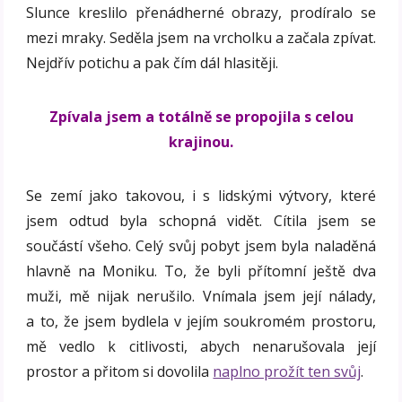
Slunce kreslilo přenádherné obrazy, prodíralo se
mezi mraky. Seděla jsem na vrcholku a začala zpívat.
Nejdřív potichu a pak čím dál hlasitěji.
Zpívala jsem a totálně se propojila s celou
krajinou.
Se zemí jako takovou, i s lidskými výtvory, které
jsem odtud byla schopná vidět. Cítila jsem se
součástí všeho. Celý svůj pobyt jsem byla naladěná
hlavně na Moniku. To, že byli přítomní ještě dva
muži, mě nijak nerušilo. Vnímala jsem její nálady,
a to, že jsem bydlela v jejím soukromém prostoru,
mě vedlo k citlivosti, abych nenarušovala její
prostor a přitom si dovolila
naplno prožít ten svůj
.