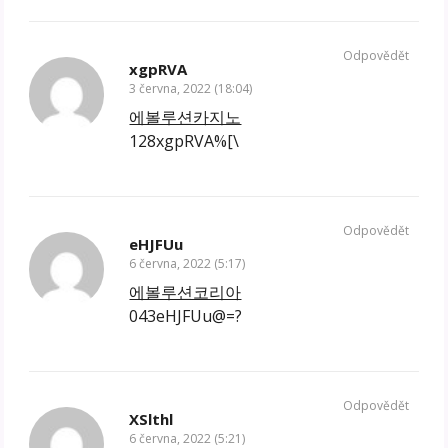
Odpovědět
xgpRVA
3 června, 2022 (18:04)
에볼루션카지노
128xgpRVA%[\
Odpovědět
eHJFUu
6 června, 2022 (5:17)
에볼루션코리아
043eHJFUu@=?
Odpovědět
XSlthl
6 června, 2022 (5:21)