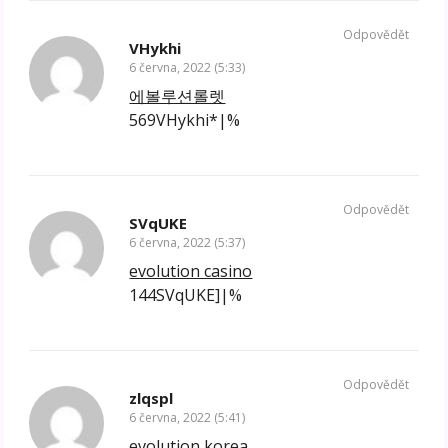
Odpovědět
VHykhi
6 června, 2022 (5:33)
에볼루션롤렛
569VHykhi*|%
Odpovědět
SVqUKE
6 června, 2022 (5:37)
evolution casino
144SVqUKE]|%
Odpovědět
zlqspl
6 června, 2022 (5:41)
evolution korea