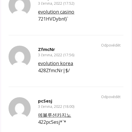
3 června, 2022 (17:52)
evolution casino
721HVDybn!}`
Odpovědět
ZfmcNr
3 června, 2022 (17:56)
evolution korea
428ZfmcNr|$/
Odpovědět
pcSesj
3 června, 2022 (18:00)
에볼루션카지노
422pcSesj*`*