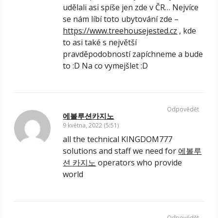
udělali asi spíše jen zde v ČR… Nejvíce
se nám líbí toto ubytování zde –
https://www.treehousejested.cz
, kde
to asi také s největší
pravděpodobností zapíchneme a bude
to :D Na co vymejšlet :D
Odpovědět
에볼루션카지노
9 května, 2022 (5:51)
all the technical KINGDOM777
solutions and staff we need for
에볼루
션 카지노
operators who provide
world
Odpovědět