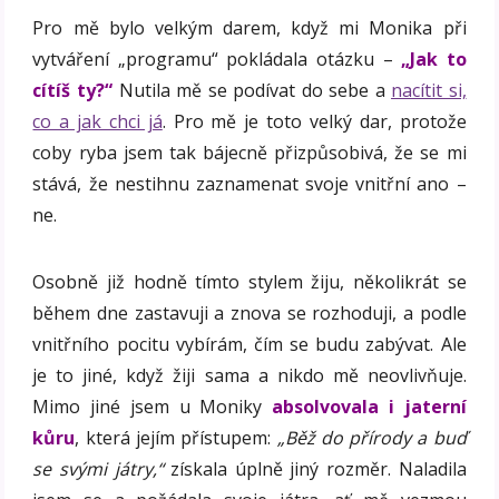
Pro mě bylo velkým darem, když mi Monika při
vytváření „programu“ pokládala otázku –
„Jak to
cítíš ty?“
Nutila mě se podívat do sebe a
nacítit si,
co a jak chci já
. Pro mě je toto velký dar, protože
coby ryba jsem tak bájecně přizpůsobivá, že se mi
stává, že nestihnu zaznamenat svoje vnitřní ano –
ne.
Osobně již hodně tímto stylem žiju, několikrát se
během dne zastavuji a znova se rozhoduji, a podle
vnitřního pocitu vybírám, čím se budu zabývat. Ale
je to jiné, když žiji sama a nikdo mě neovlivňuje.
Mimo jiné jsem u Moniky
absolvovala i jaterní
kůru
, která jejím přístupem:
„Běž do přírody a buď
se svými játry,“
získala úplně jiný rozměr. Naladila