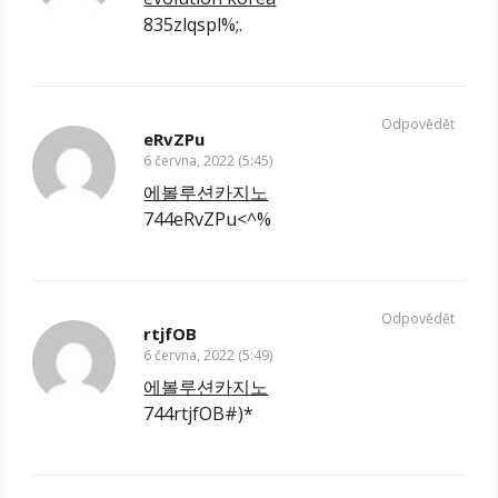
835zlqspl%;.
Odpovědět
eRvZPu
6 června, 2022 (5:45)
에볼루션카지노
744eRvZPu<^%
Odpovědět
rtjfOB
6 června, 2022 (5:49)
에볼루션카지노
744rtjfOB#)*