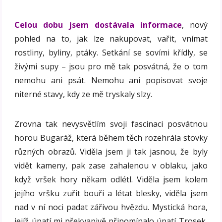
Celou dobu jsem dostávala informace
, nový
pohled na to, jak lze nakupovat, vařit, vnímat
rostliny, byliny, ptáky. Setkání se sovími křídly, se
živými supy – jsou pro mě tak posvátná, že o tom
nemohu ani psát. Nemohu ani popisovat svoje
niterné stavy, kdy ze mě tryskaly slzy.
Zrovna tak nevysvětlím svoji fascinaci posvátnou
horou Bugaráž, která během těch rozehrála stovky
různých obrazů. Viděla jsem ji tak jasnou, že byly
vidět kameny, pak zase zahalenou v oblaku, jako
když vršek hory někam odlétl. Viděla jsem kolem
jejího vršku zuřit bouři a létat blesky, viděla jsem
nad v ní noci padat zářivou hvězdu. Mystická hora,
jejíž úpatí mi překvapivě připomínalo úpatí Trosek,