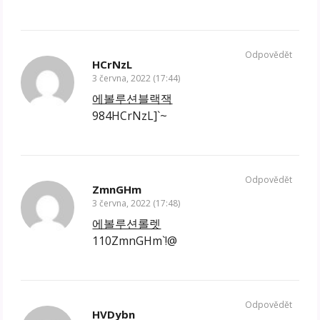
Odpovědět
HCrNzL
3 června, 2022 (17:44)
에볼루션블랙잭
984HCrNzL]`~
Odpovědět
ZmnGHm
3 června, 2022 (17:48)
에볼루션롤렛
110ZmnGHm`!@
Odpovědět
HVDybn