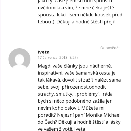
jako ty. Zase jsem si toho spoustu
uvědomila a vím, že mne čeká ještě
spousta lekcí. Jsem někde kousek před
tebou :). Děkuji a hodně štěstí přeji!
Odpovědět
Iveta
17 července, 2013 (8:27)
Magdi,vaše články jsou nádherné,
inspirativní, vaše šamanská cesta je
tak lákavá, dovolit si zažít nalézt sama
sebe, svoji přirozenost,odhodit
strachy, smutky, „problémy“…ráda
bych si něco podobného zažila jen
nevím koho oslovit. Můžete mi
poradit? Nejezní paní Monika Michael
do Čech? Děkuji a hodně štěstí a lásky
ve vašem životě. Iveta