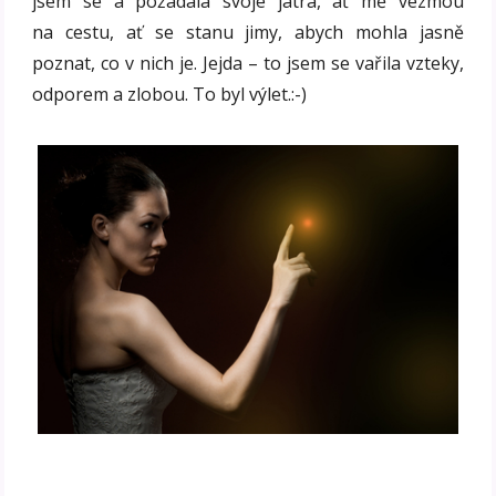
jsem se a požádala svoje játra, ať mě vezmou
na cestu, ať se stanu jimy, abych mohla jasně
poznat, co v nich je. Jejda – to jsem se vařila vzteky,
odporem a zlobou. To byl výlet.:-)