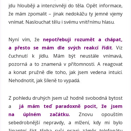
jdu hlouběji a intenzivněji do těla. Opět informace,
že mám zpomalit – jinak nedokážu ty jemné vjemy
vnímat. Naslouchat tělu i svému vnitřnímu hlasu.
Nyní vím, že
nepotřebuji rozumět a chápat,
a přesto se mám dle svých reakcí řídit
. Viz
čuchnutí k jídlu. Mám být neustále vnímavá,
pozorná a to znamená v přítomnosti. A reagovat
a konat pružně dle toho, jak jsem vedena intuicí.
Nehodnotit, jak šíleně to vypadá.
Z pohledu druhých jsem už hodně svobodná bytost
a
já mám teď paradoxně pocit, že jsem
na úplném začátku.
Znovu opouštím
sebedrobnější nepravdy, a mlžení, kdy mi bylo
žinantní říct třeba svůj pravý záměr telefonátu