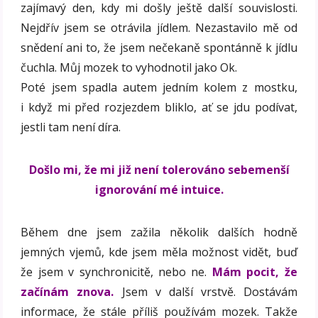
zajímavý den, kdy mi došly ještě další souvislosti.
Nejdřív jsem se otrávila jídlem. Nezastavilo mě od
snědení ani to, že jsem nečekaně spontánně k jídlu
čuchla. Můj mozek to vyhodnotil jako Ok.
Poté jsem spadla autem jedním kolem z mostku,
i když mi před rozjezdem bliklo, ať se jdu podívat,
jestli tam není díra.
Došlo mi, že mi již není tolerováno sebemenší
ignorování mé intuice.
Během dne jsem zažila několik dalších hodně
jemných vjemů, kde jsem měla možnost vidět, buď
že jsem v synchronicitě, nebo ne.
Mám pocit, že
začínám znova.
Jsem v další vrstvě. Dostávám
informace, že stále příliš používám mozek. Takže