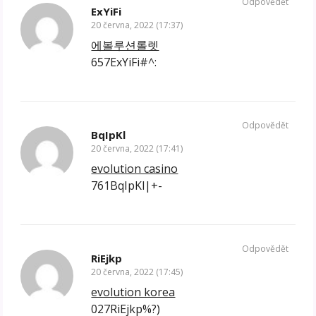
Odpovědět
ExYiFi
20 června, 2022 (17:37)
에볼루션롤렛
657ExYiFi#^:
Odpovědět
BqIpKl
20 června, 2022 (17:41)
evolution casino
761BqIpKl|+-
Odpovědět
RiEjkp
20 června, 2022 (17:45)
evolution korea
027RiEjkp%?)