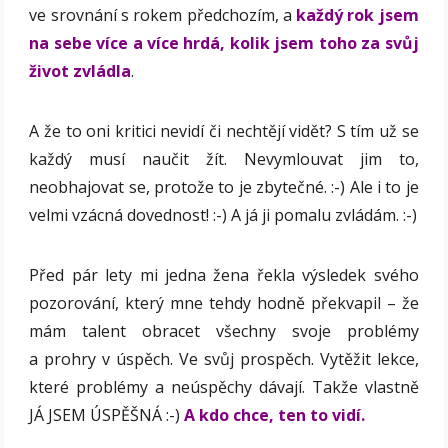
ve srovnání s rokem předchozím, a
každý rok jsem
na sebe více a více hrdá, kolik jsem toho za svůj
život zvládla
.
A že to oni kritici nevidí či nechtějí vidět? S tím už se
každý musí naučit žít. Nevymlouvat jim to,
neobhajovat se, protože to je zbytečné. :-) Ale i to je
velmi vzácná dovednost! :-) A já ji pomalu zvládám. :-)
Před pár lety mi jedna žena řekla výsledek svého
pozorování, který mne tehdy hodně překvapil – že
mám talent obracet všechny svoje problémy
a prohry v úspěch. Ve svůj prospěch. Vytěžit lekce,
které problémy a neúspěchy dávají. Takže vlastně
JÁ JSEM ÚSPĚŠNÁ :-)
A kdo chce, ten to vidí.