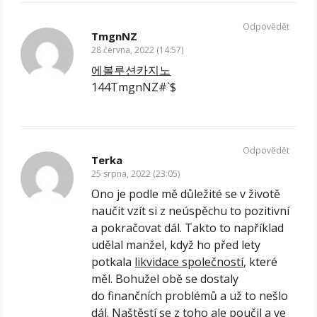
Odpovědět
TmgnNZ
28 června, 2022 (14:57)
에볼루션카지노
144TmgnNZ#`$
Odpovědět
Terka
25 srpna, 2022 (23:05)
Ono je podle mě důležité se v životě
naučit vzít si z neúspěchu to pozitivní
a pokračovat dál. Takto to například
udělal manžel, když ho před lety
potkala
likvidace společností
, které
měl. Bohužel obě se dostaly
do finančních problémů a už to nešlo
dál. Naštěstí se z toho ale poučil a ve