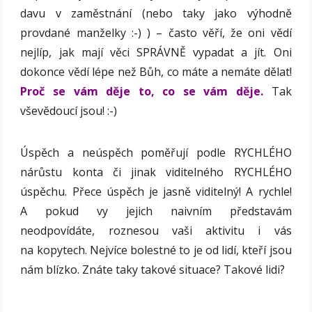
davu v zaměstnání (nebo taky jako výhodně
provdané manželky :-) ) – často věří, že oni vědí
nejlíp, jak mají věci SPRÁVNĚ vypadat a jít. Oni
dokonce vědí lépe než Bůh, co máte a nemáte dělat!
Proč se vám děje to, co se vám děje.
Tak
vševědoucí jsou! :-)
Úspěch a neúspěch poměřují podle RYCHLÉHO
nárůstu konta či jinak viditelného RYCHLÉHO
úspěchu. Přece úspěch je jasně viditelný! A rychle!
A pokud vy jejich naivním představám
neodpovídáte, roznesou vaši aktivitu i vás
na kopytech. Nejvíce bolestné to je od lidí, kteří jsou
nám blízko. Znáte taky takové situace? Takové lidi?