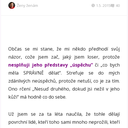
Ženy ženám
1.5. 2015
40
Občas se mi stane, že mi někdo předhodí svůj
názor, cože jsem zač, jaký jsem loser, protože
nesplňuji jeho představy „úspěchu“
či „co bych
měla SPRÁVNĚ dělat“. Strefuje se do mých
zdánlivých neúspěchů, protože netuší, co je za tím.
Ono rčení „Nesuď druhého, dokud jsi nežil v jeho
kůži“ má hodně co do sebe.
Už jsem se za ta léta naučila, že tohle dělají
povrchní lidé, kteří toho sami mnoho neprožili, kteří