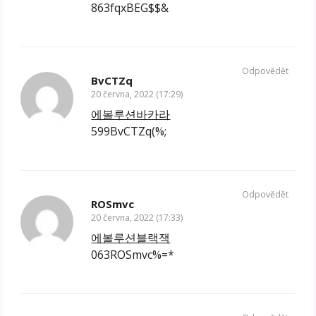
863fqxBEG$$&
Odpovědět
BvCTZq
20 června, 2022 (17:29)
에볼루션바카라
599BvCTZq(%;
Odpovědět
ROSmvc
20 června, 2022 (17:33)
에볼루션블랙잭
063ROSmvc%=*