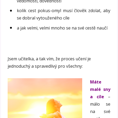
vědomosti, dovednosti
kolik cest pokus-omyl musí člověk zdolat, aby
se dobral vytouženého cíle
a jak velmi, velmi mnoho se na své cestě naučí
Jsem učitelka, a tak vím, že proces učení je
jednoduchý a spravedlivý pro všechny:
Máte
malé sny
a cíle
–
málo se
na své