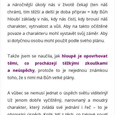
a náročnější úkoly nás v životě čekají (ten náš
chrám), tím těžší a delší je doba příprav = kdy Bůh
hloubí základy v nás, kdy nás čistí, kdy brousí náš
charakter, vytrvalost a vůli. Aby na takto očištěné
povaze a charakteru mohl vystavět svůj záměr. Aby
si dotyčnou osobu mohl použít podle svého plánu.
Takže jsem se naučila, jak
hloupé je opovrhovat
těmi, co procházejí těžkými zkouškami
a neúspěchy
, protože to je nejednou známkou
toho, že s nimi má Bůh velké plány.
A vůbec se nemusí jednat o úspěch světu viditelný!
Už jenom dobře vyčištěný, narovnaný a moudrý
charakter, který zvládá své jednání i řeč – to je
obrovský úspěch. Kolik lidí z těch, co takové soudí