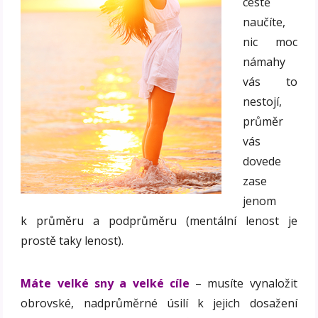
cestě
naučíte,
nic moc
námahy
vás to
nestojí,
průměr
vás
dovede
zase
jenom
k průměru a podprůměru (mentální lenost je
prostě taky lenost).
Máte velké sny a velké cíle
– musíte vynaložit
obrovské, nadprůměrné úsilí k jejich dosažení