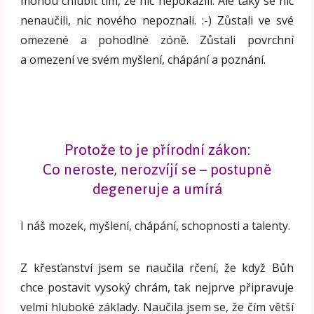
mohou chlubit tím, že nic nepokazili. Ale taky se nic
nenaučili, nic nového nepoznali. :-) Zůstali ve své
omezené a pohodlné zóně. Zůstali povrchní
a omezení ve svém myšlení, chápání a poznání.
Protože to je přírodní zákon:
Co neroste, nerozvíjí se – postupně
degeneruje a umírá
I náš mozek, myšlení, chápání, schopnosti a talenty.
Z křesťanství jsem se naučila rčení, že když Bůh
chce postavit vysoký chrám, tak nejprve připravuje
velmi hluboké základy. Naučila jsem se, že čím větší