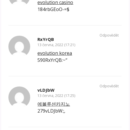
evolution casino
184rbGEoO-=$
Odpovědět
RxYrQB
13 června, 2022 (17:21)
evolution korea
590RxYrQB:~“
Odpovědět
vLDJbW
13 června, 2022 (17:25)
에볼루션카지노
279vLDJbW:;,