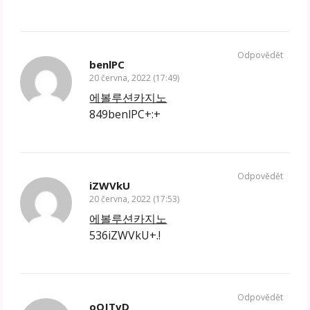
Odpovědět
benlPC
20 června, 2022 (17:49)
에볼루션카지노
849benlPC+:+
Odpovědět
iZWVkU
20 června, 2022 (17:53)
에볼루션카지노
536iZWVkU+.!
Odpovědět
oOJTvD