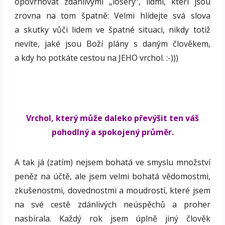
opovrhovat zdánlivými „losery“, lidmi, kteří jsou
zrovna na tom špatně: Velmi hlídejte svá slova
a skutky vůči lidem ve špatné situaci, nikdy totiž
nevíte, jaké jsou Boží plány s daným člověkem,
a kdy ho potkáte cestou na JEHO vrchol. :-)))
Vrchol, který může daleko převýšit ten váš
pohodlný a spokojený průměr.
A tak já (zatím) nejsem bohatá ve smyslu množství
peněz na účtě, ale jsem velmi bohatá vědomostmi,
zkušenostmi, dovednostmi a moudrostí, které jsem
na své cestě zdánlivých neúspěchů a proher
nasbírala. Každý rok jsem úplně jiný člověk