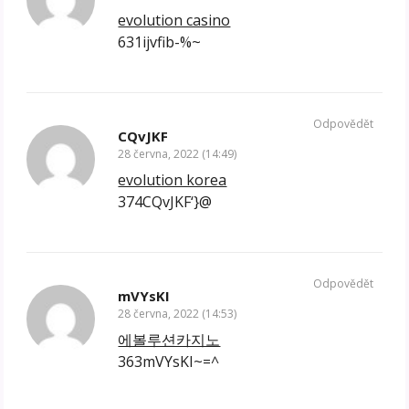
evolution casino
631ijvfib-%~
Odpovědět
CQvJKF
28 června, 2022 (14:49)
evolution korea
374CQvJKF‘}@
Odpovědět
mVYsKI
28 června, 2022 (14:53)
에볼루션카지노
363mVYsKI~=^