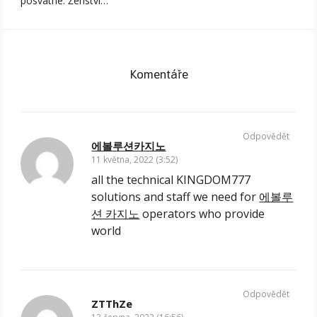
posvátné. Ženství…
Komentáře
Odpovědět
에볼루션카지노
11 května, 2022 (3:52)
all the technical KINGDOM777
solutions and staff we need for
에볼루
션 카지노
operators who provide
world
Odpovědět
ZTThZe