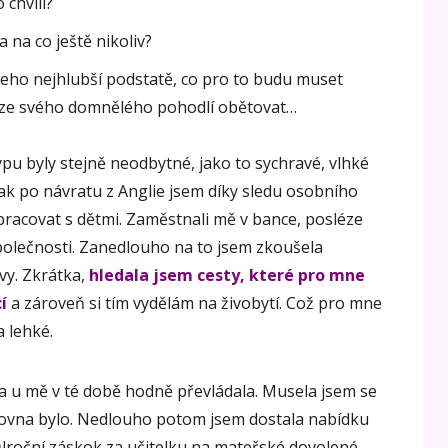
 chvíli?
 na co ještě nikoliv?
 jeho nejhlubší podstatě, co pro to budu muset
i ze svého domnělého pohodlí obětovat…
ypu byly stejně neodbytné, jako to sychravé, vlhké
ak po návratu z Anglie jsem díky sledu osobního
pracovat s dětmi. Zaměstnali mě v bance, posléze
olečnosti. Zanedlouho na to jsem zkoušela
ivy. Zkrátka,
hledala jsem cesty, které pro mne
í
a zároveň si tím vydělám na živobytí. Což pro mne
 lehké.
ta u mě v té době hodně převládala. Musela jsem se
 zrovna bylo. Nedlouho potom jsem dostala nabídku
ůlroční záskok za učitelku na mateřské dovolené.