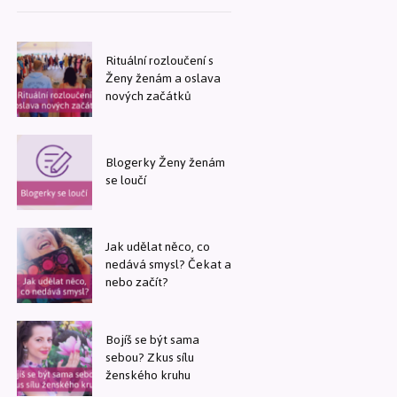
Rituální rozloučení s
Ženy ženám a oslava
nových začátků
Blogerky Ženy ženám
se loučí
Jak udělat něco, co
nedává smysl? Čekat a
nebo začít?
Bojíš se být sama
sebou? Zkus sílu
ženského kruhu