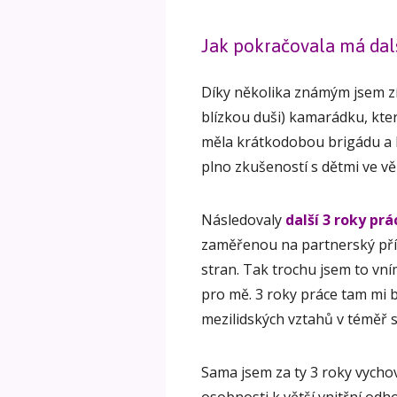
Jak pokračovala má dalš
Díky několika známým jsem zí
blízkou duši) kamarádku, kte
měla krátkodobou brigádu a h
plno zkušeností s dětmi ve vě
Následovaly
další 3 roky pr
zaměřenou na partnerský přís
stran. Tak trochu jsem to vní
pro mě. 3 roky práce tam mi 
mezilidských vztahů v téměř 
Sama jsem za ty 3 roky vycho