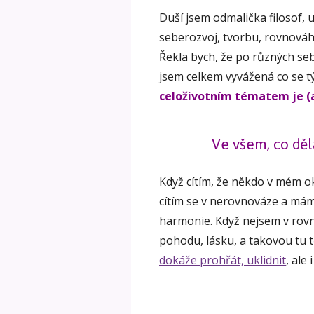
Duší jsem odmalička filosof, u
seberozvoj, tvorbu, rovnováhu…
Řekla bych, že po různých se
jsem celkem vyvážená co se t
celoživotním tématem je (
Ve všem, co děl
Když cítím, že někdo v mém o
cítím se v nerovnováze a mám
harmonie. Když nejsem v rovn
pohodu, lásku, a takovou tu 
dokáže prohřát, uklidnit
, ale