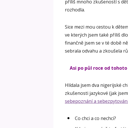
příliš mnoho zkušeností s dě
rozhodla.
Sice mezi mou cestou k dětem
ve kterých jsem také příliš dl
finančně jsem se v té době n
sebrala odvahu a zkoušela rů
Asi po půl roce od tohoto
Hlídala jsem dva nigerijské ch
zkušenosti jazykové (jak jsem
sebepoznání a sebezpytován
Co chci a co nechci?