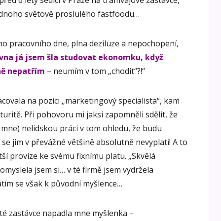
před 6 lety sedící v Praze na tramvajové zastávce,
jednoho světově proslulého fastfoodu…
ho pracovního dne, plna deziluze a nepochopení,
ovna já jsem šla studovat ekonomku, když
ně nepatřím
– neumím v tom „chodit“?!“
covala na pozici „marketingový specialista“, kam
uritě. Při pohovoru mi jaksi zapomněli sdělit, že
mne) nelidskou práci v tom ohledu, že budu
 se jim v převážné většině absolutně nevyplatí! A to
tší provize ke svému fixnímu platu. „Skvělá
myslela jsem si… v té firmě jsem vydržela
tím se však k původní myšlence…
 té zastávce napadla mne myšlenka –