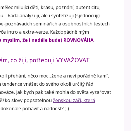
mělec milující děti, krásu, poznání, autenticitu,
 Ráda analyzuji, ale i syntetizuji (sjednocuji).
be-poznávacích seminářích a osobnostních testech
ýče intro a extra-verze. Každopádně mým
a myslím, že i nadále bude) ROVNOVÁHA
.
ám, co žiji, potřebuji VYVAŽOVAT
kolí přehání, něco moc „žene a neví pořádně kam“,
 tendence vnášet do svého okolí určitý řád
ováze, jak bych pak také mohla do světa vyzařovat
těžko slovy popsatelnou
ženskou záři, která
 i dokonale pobavit a nadnést? ;-)