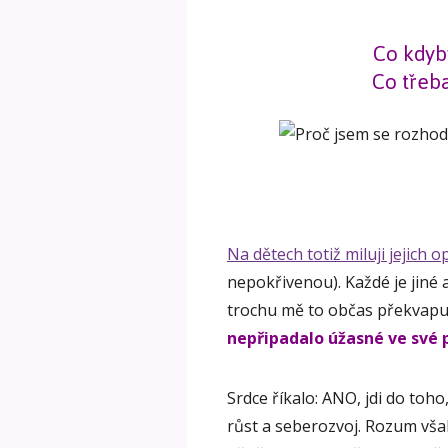
Co kdyb
Co třeba
Na dětech totiž miluji jejich 
nepokřivenou). Každé je jiné 
trochu mě to občas překvapu
nepřipadalo úžasné ve své p
Srdce říkalo: ANO, jdi do toho,
růst a seberozvoj. Rozum však