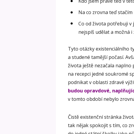
Kdo jsem právě teď v této
Na co zrovna teď stačím a
Co od života potřebuji v
nejspíš udělat a možná 
Tyto otázky existenciálního t
a studené tamější počasí. Avš
života ještě nezačala naplno 
na recepci jedné soukromé sp
podnikat v oblasti zdravé výž
budou opravdové, naplňujíc
v tomto období nebylo zrovna
Čistě existenční stránka živo
tak nějak spokojit s tím, co
do jedné státní školky jako p