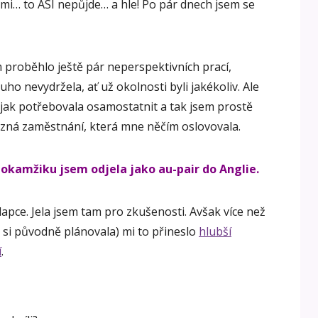
tmi… to ASI nepůjde… a hle! Po pár dnech jsem se
 proběhlo ještě pár neperspektivních prací,
ouho nevydržela, ať už okolnosti byli jakékoliv. Ale
ějak potřebovala osamostatnit a tak jsem prostě
zná zaměstnání, která mne něčím oslovovala.
 okamžiku jsem odjela jako au-pair do Anglie.
lapce. Jela jsem tam pro zkušenosti. Avšak více než
 si původně plánovala) mi to přineslo
hlubší
í
.