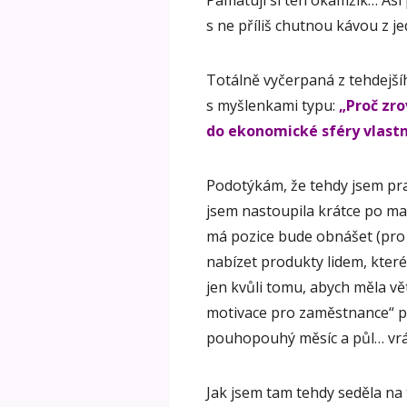
Pamatuji si ten okamžik… Asi 
s ne příliš chutnou kávou z 
Totálně vyčerpaná z tehdejší
s myšlenkami typu:
„Proč zr
do ekonomické sféry vlast
Podotýkám, že tehdy jsem pra
jsem nastoupila krátce po mat
má pozice bude obnášet (pro 
nabízet produkty lidem, které
jen kvůli tomu, abych měla vě
motivace pro zaměstnance“ po
pouhopouhý měsíc a půl… vrá
Jak jsem tam tehdy seděla na