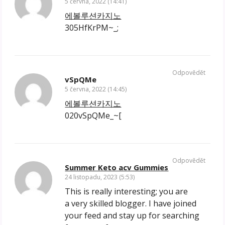
5 června, 2022 (14:41)
에볼루션카지노
305HfKrPM~_;
Odpovědět
vSpQMe
5 června, 2022 (14:45)
에볼루션카지노
020vSpQMe_~[
Odpovědět
Summer Keto acv Gummies
24 listopadu, 2023 (5:53)
This is really interesting; you are
a very skilled blogger. I have joined
your feed and stay up for searching