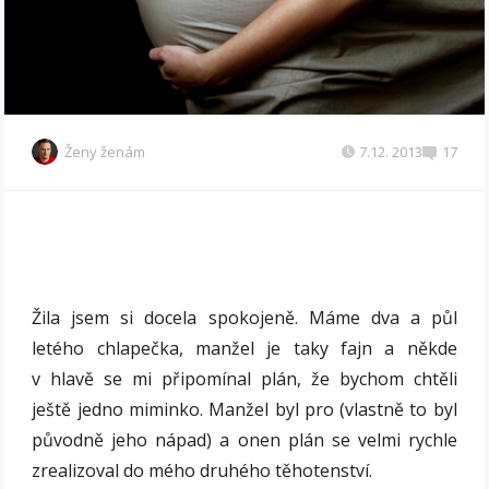
Ženy ženám
7.12. 2013
17
Žila jsem si docela spokojeně. Máme dva a půl
letého chlapečka, manžel je taky fajn a někde
v hlavě se mi připomínal plán, že bychom chtěli
ještě jedno miminko. Manžel byl pro (vlastně to byl
původně jeho nápad) a onen plán se velmi rychle
zrealizoval do mého druhého těhotenství.