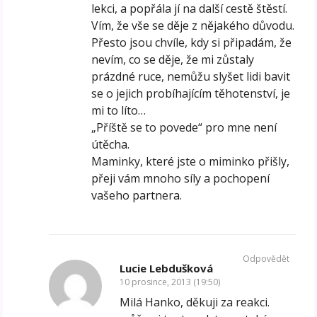
lekci, a popřála jí na další cestě štěstí.
Vím, že vše se děje z nějakého důvodu.
Přesto jsou chvíle, kdy si připadám, že
nevím, co se děje, že mi zůstaly
prázdné ruce, nemůžu slyšet lidi bavit
se o jejich probíhajícím těhotenství, je
mi to líto…
„Příště se to povede“ pro mne není
útěcha.
Maminky, které jste o miminko přišly,
přeji vám mnoho síly a pochopení
vašeho partnera.
Odpovědět
Lucie Lebdušková
10 prosince, 2013 (19:50)
Milá Hanko, děkuji za reakci.