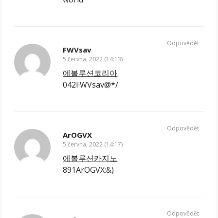
Odpovědět
FWVsav
5 června, 2022 (14:13)
에볼루션코리아
042FWVsav@*/
Odpovědět
ArOGVX
5 června, 2022 (14:17)
에볼루션카지노
891ArOGVX:&)
Odpovědět