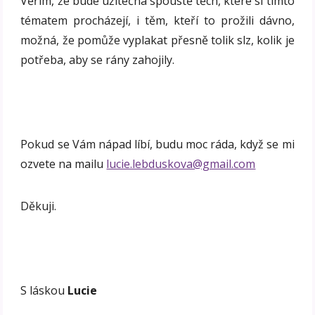
Věřím, že bude užitečná spoustě těch, které si tímto
tématem procházejí, i těm, kteří to prožili dávno,
možná, že pomůže vyplakat přesně tolik slz, kolik je
potřeba, aby se rány zahojily.
Pokud se Vám nápad líbí, budu moc ráda, když se mi
ozvete na mailu
lucie.lebduskova@gmail.com
Děkuji.
S láskou
Lucie