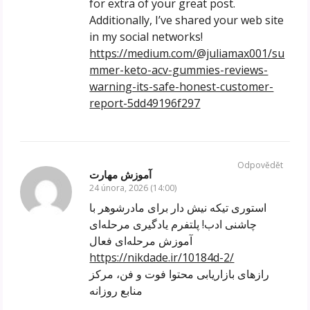
for extra of your great post.
Additionally, I’ve shared your web site
in my social networks!
https://medium.com/@juliamax001/su
mmer-keto-acv-gummies-reviews-
warning-its-safe-honest-customer-
report-5dd49196f297
Odpovědět
آموزش مهارت
24 února, 2026 (14:00)
استوری تیکه نیش دار برای مادرشوهر با
چاشنی ادب! پلتفرم یادگیری مرحله‌ای
آموزش مرحله‌ای فعال
https://nikdade.ir/10184d-2/
رازهای بازاریابی محتوا فوت و فن، مرکز
منابع روزانه