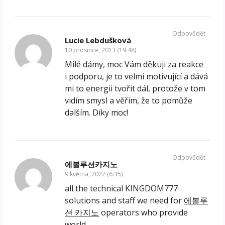
Odpovědět
Lucie Lebdušková
10 prosince, 2013 (19:48)
Milé dámy, moc Vám děkuji za reakce
i podporu, je to velmi motivující a dává
mi to energii tvořit dál, protože v tom
vidím smysl a věřím, že to pomůže
dalším. Díky moc!
Odpovědět
에볼루션카지노
9 května, 2022 (6:35)
all the technical KINGDOM777
solutions and staff we need for
에볼루
션 카지노
operators who provide
world