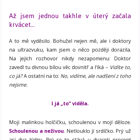
Až jsem jednou takhle v úterý začala
krvácet…
A to mě vyděsilo. Bohužel nejen mě, ale i doktory
na ultrazvuku, kam jsem o něco později dorazila.
Na jejich rozhovor nikdy nezapomenu: Doktor
zavedl tu divnou bílou věc dovnitř a říká –
Vidíte to,
co já?
A ostatní na to:
No, vidíme, ale nadšení z toho
nejsme.
I já „to“ viděla.
Moji malinkou holčičku, schoulenou v mojí děloze.
Schoulenou a neživou
. Netlouklo jí srdíčko. Prý už
asi dva týdny. Prý se to stává u dvaceti procent