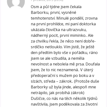
Osm a půl týdne jsem čekala
Barborku, první, vysněné
temhotenství. Minulé pondělí, zrovna
na první prohlídce, mi paní doktorka
ukázala človíčka na ultrazvuku,
nádherný pocit, první miminko.. Ale
za chvilku řekla, že něco není dobře-
srdíčko netlouklo. Vím jistě, že ještě
den předtím bylo vše v pořádku, ráno
jsem se ale vzbudila, a neměla
nevolnost a nebolela mě prsa. Doufala
jsem, že to nic neznamená.. V úterý
předoperační s mužem po boku a v
slzách, středa – zákrok.. (Protože duše
Barborky už byla jinde, alespoň mne
netrápilo, jak probíhá zákrok)
Dušičce, co nás na těch několik týdnů
navštívila, jsem poděkovala za životní