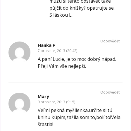
můžu si tento odstavec také
půjčit do knížky? opatrujte se.
S láskou L.
Odpovědět
Hanka F
7 prosince, 2013 (20:42)
A paní Lucie, je to moc dobrý nápad.
Přeji Vám vše nejlepší.
Odpovědět
Mary
9 prosince, 2013 (9:15)
Veľmi pekná myšlienka,určite si tú
knihu kúpim,zažila som to,bolí to!Veľa
šťastia!