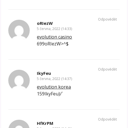
Odpovědět
oRIezW
5 června, 2022 (14:33)
evolution casino
699oRIezW>^$
Odpovědět
IkyFeu
5 června, 2022 (14:37)
evolution korea
159IkyFeu)/`
Odpovědět
HfKrPM