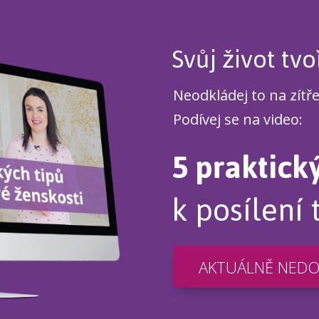
Svůj život tvo
Neodkládej to na zítř
Podívej se na video:
5 praktick
k posílení 
AKTUÁLNĚ NED