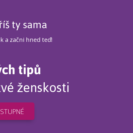
říš ty sama
ek a začni hned teď!
ých tipů
tvé ženskosti
OSTUPNÉ