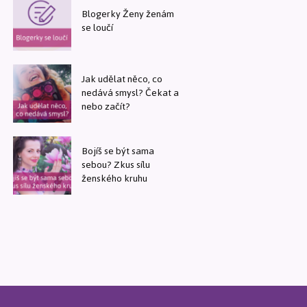
Blogerky Ženy ženám
se loučí
Jak udělat něco, co
nedává smysl? Čekat a
nebo začít?
Bojíš se být sama
sebou? Zkus sílu
ženského kruhu