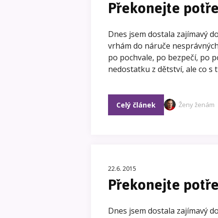
Překonejte potř
Dnes jsem dostala zajímavý dot
vrhám do náruče nesprávných m
po pochvale, po bezpečí, po po
nedostatku z dětství, ale co s
Celý článek
Ženy ženám
22.6. 2015
Překonejte potř
Dnes jsem dostala zajímavý dot