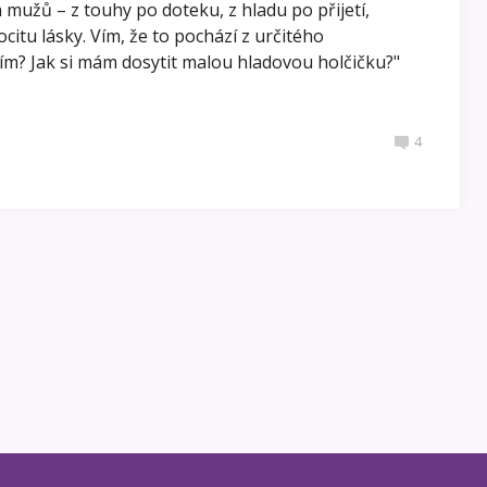
užů – z touhy po doteku, z hladu po přijetí,
citu lásky. Vím, že to pochází z určitého
 tím? Jak si mám dosytit malou hladovou holčičku?"
4