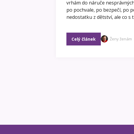
vrhám do náruče nesprávných m
po pochvale, po bezpečí, po po
nedostatku z dětství, ale co s
Celý článek
Ženy ženám