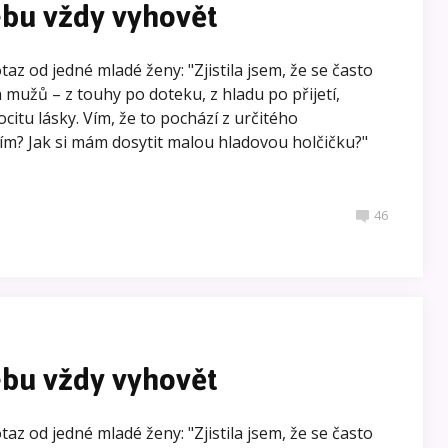
ebu vždy vyhovět
az od jedné mladé ženy: "Zjistila jsem, že se často
užů – z touhy po doteku, z hladu po přijetí,
citu lásky. Vím, že to pochází z určitého
 tím? Jak si mám dosytit malou hladovou holčičku?"
46
ebu vždy vyhovět
az od jedné mladé ženy: "Zjistila jsem, že se často