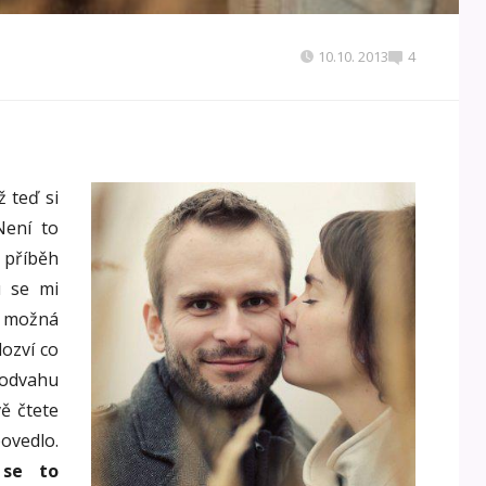
10.10. 2013
4
ž teď si
Není to
 příběh
 se mi
e možná
ozví co
 odvahu
ě čtete
ovedlo.
se to