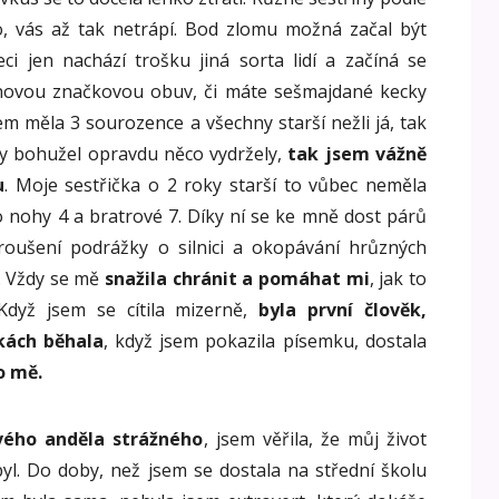
o, vás až tak netrápí. Bod zlomu možná začal být
i jen nachází trošku jiná sorta lidí a začíná se
 novou značkovou obuv, či máte sešmajdané kecky
sem měla 3 sourozence a všechny starší nežli já, tak
ty bohužel opravdu něco vydržely,
tak jsem vážně
u
. Moje sestřička o 2 roky starší to vůbec neměla
lo nohy 4 a bratrové 7. Díky ní se ke mně dost párů
broušení podrážky o silnici a okopávání hrůzných
. Vždy se mě
snažila chránit a pomáhat mi
, jak to
Když jsem se cítila mizerně,
byla první člověk,
kách běhala
, když jsem pokazila písemku, dostala
o mě.
ého anděla strážného
, jsem věřila, že můj život
yl. Do doby, než jsem se dostala na střední školu