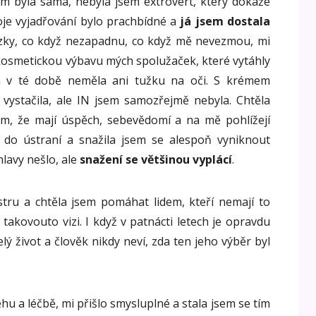
am byla sama, nebyla jsem extrovert, který dokáže
oje vyjadřování bylo prachbídné a
já jsem dostala
ázky, co když nezapadnu, co když mě nevezmou, mi
m kosmetickou výbavu mých spolužaček, které vytáhly
já v té době neměla ani tužku na oči. S krémem
 vystačila, ale IN jsem samozřejmě nebyla. Chtěla
sem, že mají úspěch, sebevědomí a na mě pohlížejí
 do ústraní a snažila jsem se alespoň vyniknout
lavy nešlo, ale
snažení se většinou vyplácí
.
stru a chtěla jsem pomáhat lidem, kteří nemají to
takovouto vizi. I když v patnácti letech je opravdu
lý život a člověk nikdy neví, zda ten jeho výběr byl
u a léčbě, mi přišlo smysluplné a stala jsem se tím