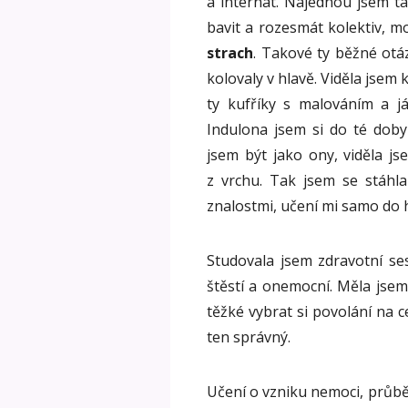
a internát. Najednou jsem t
bavit a rozesmát kolektiv, m
strach
. Takové ty běžné ot
kolovaly v hlavě. Viděla jse
ty kufříky s malováním a 
Indulona jsem si do té doby
jsem být jako ony, viděla j
z vrchu. Tak jsem se stáhla
znalostmi, učení mi samo do h
Studovala jsem zdravotní se
štěstí a onemocní. Měla jsem 
těžké vybrat si povolání na ce
ten správný.
Učení o vzniku nemoci, průběh