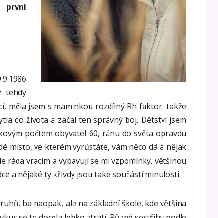
 první
.1986
ž tehdy
í, měla jsem s maminkou rozdílný Rh faktor, takže
tla do života a začal ten správný boj. Dětství jsem
elkovým počtem obyvatel 60, ránu do světa opravdu
ždé místo, ve kterém vyrůstáte, vám něco dá a nějak
le ráda vracím a vybavují se mi vzpomínky, většinou
ce a nějaké ty křivdy jsou také součástí minulosti.
kruhů, ba naopak, ale na základní škole, kde většina
vkus se to docela lehko ztratí. Různé sestřihy podle