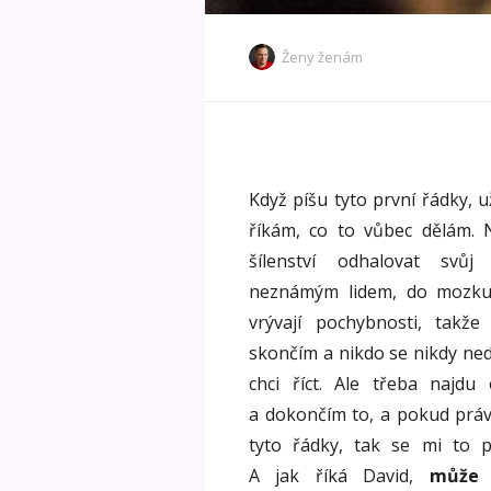
Ženy ženám
Když píšu tyto první řádky, u
říkám, co to vůbec dělám. 
šílenství odhalovat svůj
neznámým lidem, do mozku
vrývají pochybnosti, takž
skončím a nikdo se nikdy ned
chci říct. Ale třeba najdu
a dokončím to, a pokud práv
tyto řádky, tak se mi to p
A jak říká David,
může 