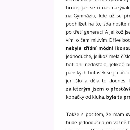
hrnce, jak se u nás nazýval
na Gymnáziu, kde už se přec
poohlížet na to, zda nosíte
po třetí generaci. A jelikož j
vím, o čem mluvím. Dříve bo
nebyla třídní módní ikono
jednoduché, jelikož měla čís
bot ani nedostalo, jelikož 
pánských botasek se jí dařilo
jen šlo a dělá to dodnes. 
za kterým jsem o přestáv
kopačky od kluka,
byla tu pr
Takže s pocitem, že mám
sv
bude jednoduší a on vážně b