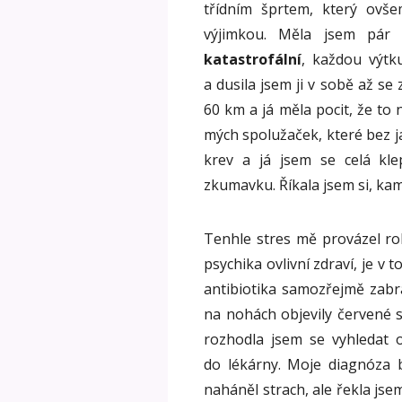
třídním šprtem, který ovš
výjimkou. Měla jsem pár
katastrofální
, každou výtku
a dusila jsem ji v sobě až se
60 km a já měla pocit, že to
mých spolužaček, které bez ja
krev a já jsem se celá kl
zkumavku. Říkala jsem si, kam
Tenhle stres mě provázel rok
psychika ovlivní zdraví, je v
antibiotika samozřejmě zabra
na nohách objevily červené s
rozhodla jsem se vyhledat 
do lékárny. Moje diagnóza
naháněl strach, ale řekla jsem