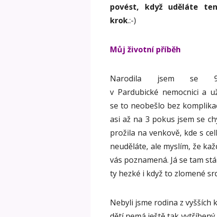
povést, když uděláte ten
krok
.:-)
Můj životní příběh
Narodila jsem se 9.9
v Pardubické nemocnici a u
se to neobešlo bez komplikac
asi až na 3 pokus jsem se chy
prožila na venkově, kde s c
neuděláte, ale myslím, že ka
vás poznamená. Já se tam stá
ty hezké i když to zlomené srd
Nebyli jsme rodina z vyšších 
dětí nemá ještě tak vytříbený 