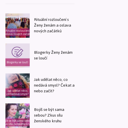
Rituální rozloučení s
Ženy ženám a oslava
nových začátků
Blogerky Ženy ženám
se loučí
Jak udělat něco, co
nedává smysl? Čekat a
nebo začít?
Bojíš se být sama
sebou? Zkus sílu
ženského kruhu