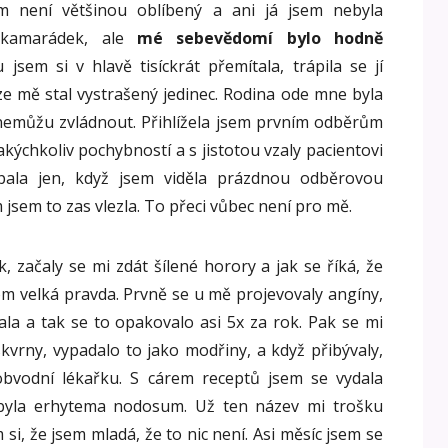
em není většinou oblíbený a ani já jsem nebyla
 kamarádek, ale
mé sebevědomí bylo hodně
 jsem si v hlavě tisíckrát přemítala, trápila se jí
 ze mě stal vystrašený jedinec. Rodina ode mne byla
 nemůžu zvládnout. Přihlížela jsem prvním odběrům
kýchkoliv pochybností a s jistotou vzaly pacientovi
epala jen, když jsem viděla prázdnou odběrovou
 jsem to zas vlezla. To přeci vůbec není pro mě.
, začaly se mi zdát šílené horory a jak se říká, že
 tom velká pravda. Prvně se u mě projevovaly angíny,
la a tak se to opakovalo asi 5x za rok. Pak se mi
kvrny, vypadalo to jako modřiny, a když přibývaly,
obvodní lékařku. S cárem receptů jsem se vydala
 byla erhytema nodosum. Už ten název mi trošku
 si, že jsem mladá, že to nic není. Asi měsíc jsem se