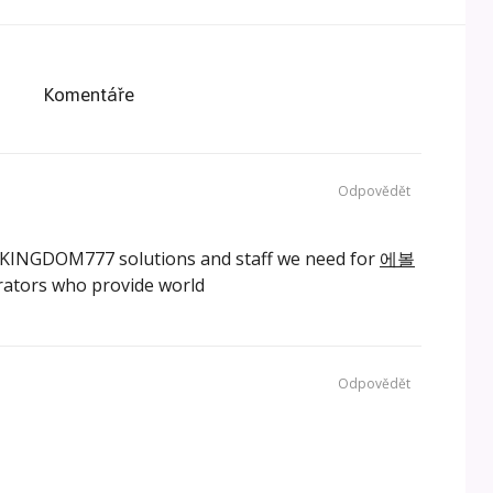
Komentáře
Odpovědět
al KINGDOM777 solutions and staff we need for
에볼
ators who provide world
Odpovědět