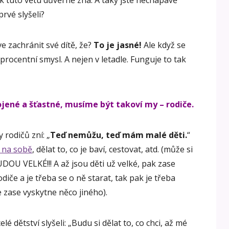
ak tuto větu důvěrně zná. A taky jste nechápavě
prvé slyšeli?
e zachránit své dítě, že?
To je jasné!
Ale když se
procentní smysl. A nejen v letadle. Funguje to tak
ojené a šťastné, musíme být takoví my – rodiče.
 rodičů zní: „
Teď nemůžu, teď mám malé děti.
“
 na sobě
, dělat to, co je baví, cestovat, atd. (může si
UDOU VELKÉ!!! A až jsou děti už velké, pak zase
če a je třeba se o ně starat, tak pak je třeba
 zase vyskytne něco jiného).
elé dětství slyšeli: „Budu si dělat to, co chci, až mé