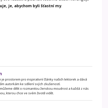
buje, je, abychom byli šťastní my
.
m
je prostorem pro inspirativní články našich lektorek a dává
ším autorkám ke sdílení svých zkušeností.
 můžeme dělit o rozmanitou ženskou moudrost a každá z nás
ou, kterou chce ve svém životě vidět.