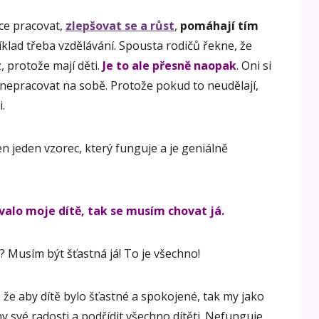
ce pracovat,
zlepšovat se a růst
,
pomáhají tím
klad třeba vzdělávání. Spousta rodičů řekne, že
 protože mají děti.
Je to ale přesně naopak
. Oni si
nepracovat na sobě. Protože pokud to neudělají,
.
jen jeden vzorec, který funguje a je geniálně
ovalo moje dítě, tak se musím chovat já.
é? Musím být šťastná já! To je všechno!
že aby dítě bylo šťastné a spokojené, tak my jako
 své radosti a podřídit všechno dítěti. Nefunguje