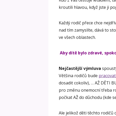
Kdo z Vás cestuje letadlem, t
kroutili hlavou, když jste ji po
Každý rodič přece chce nejdřív
nad tím zamyslíte, dává to sto
ve všech oblastech.
Aby dítě bylo zdravé, spok
Nejčastější výmluva
spousty
Většina rodičů bude
pracovat
dosadit cokoliv), … AŽ DĚTI B
pro změnu onemocní třeba rodi
počkat AŽ do důchodu (kde se
Ale jelikož děti těchto rodičů c