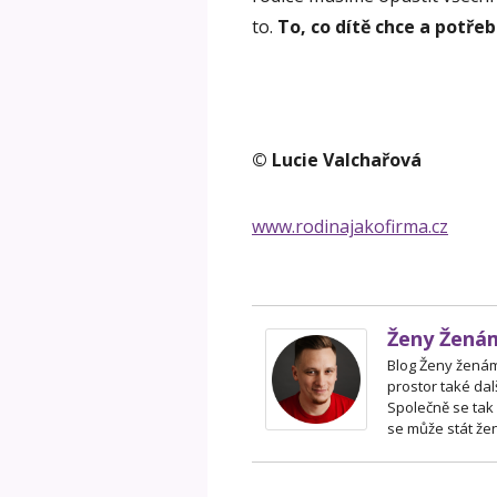
to.
To, co dítě chce a potře
© Lucie Valchařová
www.rodinajakofirma.cz
Ženy Žená
Blog Ženy ženám 
prostor také dal
Společně se tak
se může stát žen