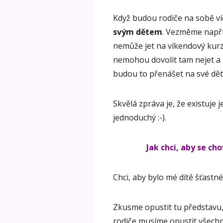
Když budou rodiče na sobě ví
svým dětem
. Vezměme napří
nemůže jet na víkendový kurz,
nemohou dovolit tam nejet a 
budou to přenášet na své děti
Skvělá zpráva je, že existuje 
jednoduchý :-).
Jak chci, aby se ch
Chci, aby bylo mé dítě šťastn
Zkusme opustit tu představu, 
rodiče musíme opustit všechny