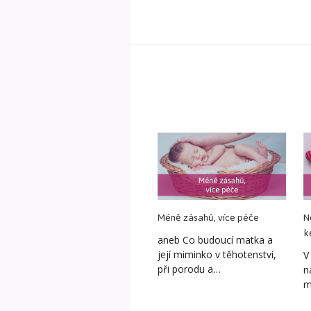
Méně zásahů, více péče
N
k
aneb Co budoucí matka a
její miminko v těhotenství,
V
při porodu a…
n
m