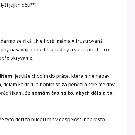
lyší jejich děti???
adarmo se říká: „Nejhorší máma = frustrovaná
iný nasávají atmosféru rodiny a vidí a cítí i to, co
dobře skrýváme.
dětem
, jestliže chodím do práce, která mne nebaví,
 dělám kariéru a honím se za penězi a celé mé dny
ořád říkám, že
nemám čas na to, abych dělala to,
e tyto děti to budou mít v dospělosti naprosto