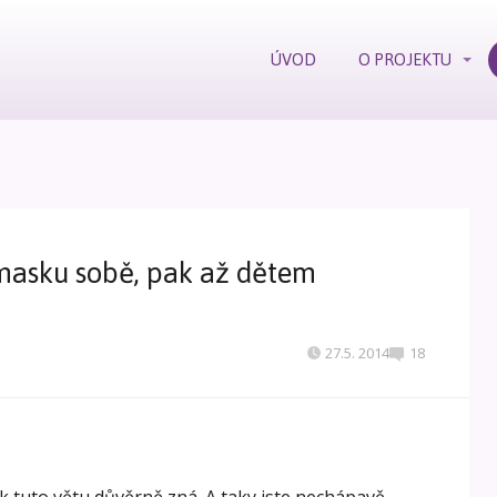
ÚVOD
O PROJEKTU
masku sobě, pak až dětem
27.5. 2014
18