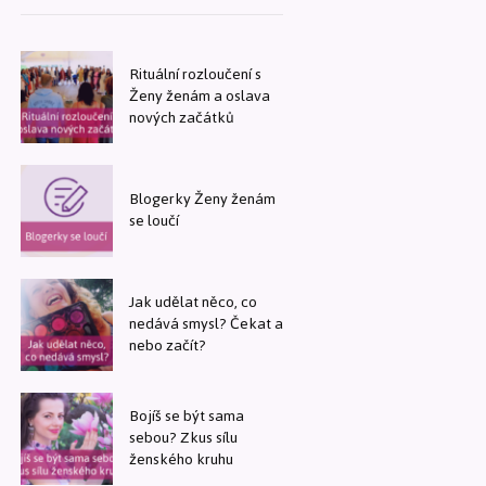
Rituální rozloučení s
Ženy ženám a oslava
nových začátků
Blogerky Ženy ženám
se loučí
Jak udělat něco, co
nedává smysl? Čekat a
nebo začít?
Bojíš se být sama
sebou? Zkus sílu
ženského kruhu