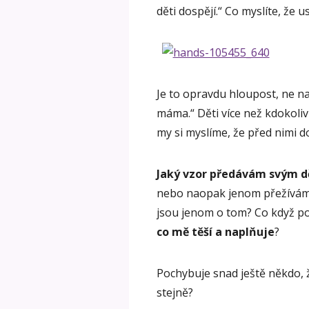
děti dospějí.“ Co myslíte, že us
Je to opravdu hloupost, ne n
máma.“ Děti více než kdokoliv j
my si myslíme, že před nimi 
Jaký vzor předávám svým 
nebo naopak jenom přežívám,
jsou jenom o tom? Co když p
co mě těší a naplňuje
?
Pochybuje snad ještě někdo, ž
stejně?