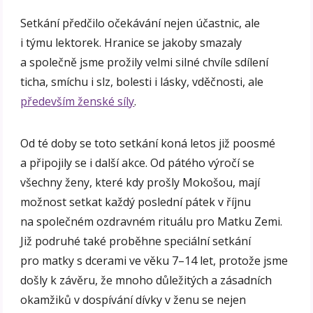
Setkání předčilo očekávání nejen účastnic, ale
i týmu lektorek. Hranice se jakoby smazaly
a společně jsme prožily velmi silné chvíle sdílení
ticha, smíchu i slz, bolesti i lásky, vděčnosti, ale
především ženské síly
.
Od té doby se toto setkání koná letos již poosmé
a připojily se i další akce. Od pátého výročí se
všechny ženy, které kdy prošly Mokošou, mají
možnost setkat každý poslední pátek v říjnu
na společném ozdravném rituálu pro Matku Zemi.
Již podruhé také proběhne speciální setkání
pro matky s dcerami ve věku 7–14 let, protože jsme
došly k závěru, že mnoho důležitých a zásadních
okamžiků v dospívání dívky v ženu se nejen