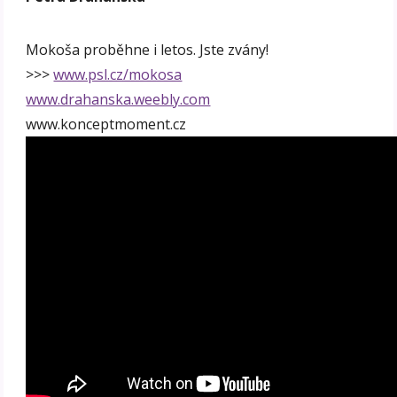
Mokoša proběhne i letos. Jste zvány!
>>>
www.psl.cz/mokosa
www.drahanska.weebly.com
www.konceptmoment.cz