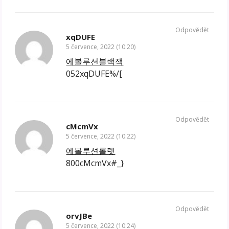
Odpovědět
xqDUFE
5 července, 2022 (10:20)
에볼루션블랙잭
052xqDUFE%/[
Odpovědět
cMcmVx
5 července, 2022 (10:22)
에볼루션롤렛
800cMcmVx#_}
Odpovědět
orvJBe
5 července, 2022 (10:24)