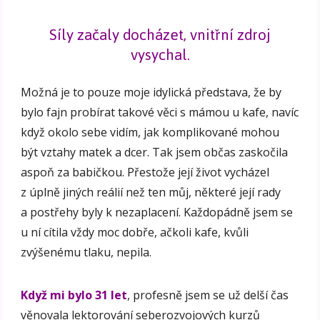
Síly začaly docházet, vnitřní zdroj
vysychal.
Možná je to pouze moje idylická představa, že by
bylo fajn probírat takové věci s mámou u kafe, navíc
když okolo sebe vidím, jak komplikované mohou
být vztahy matek a dcer. Tak jsem občas zaskočila
aspoň za babičkou. Přestože její život vycházel
z úplně jiných reálií než ten můj, některé její rady
a postřehy byly k nezaplacení. Každopádně jsem se
u ní cítila vždy moc dobře, ačkoli kafe, kvůli
zvýšenému tlaku, nepila.
Když mi bylo 31 let
, profesně jsem se už delší čas
věnovala lektorování seberozvojových kurzů