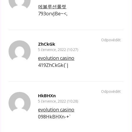
에볼루션롤렛
793orvJBe~<,
Odpovědět
ZhCkGk
5 července, 2022 (10:27)
evolution casino
419ZhCkGk{`|
Odpovědět
HkBHXn
5 července, 2022 (10:28)
evolution casino
098HkBHXn-+`