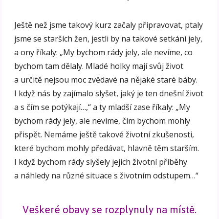
Ještě než jsme takový kurz začaly připravovat, ptaly
jsme se starších žen, jestli by na takové setkání jely,
a ony říkaly: „My bychom rády jely, ale nevíme, co
bychom tam dělaly. Mladé holky mají svůj život
a určitě nejsou moc zvědavé na nějaké staré báby.
I když nás by zajímalo slyšet, jaký je ten dnešní život
a s čím se potýkají…,“ a ty mladší zase říkaly: „My
bychom rády jely, ale nevíme, čím bychom mohly
přispět. Nemáme ještě takové životní zkušenosti,
které bychom mohly předávat, hlavně těm starším.
I když bychom rády slyšely jejich životní příběhy
a náhledy na různé situace s životním odstupem…“
Veškeré obavy se rozplynuly na místě.