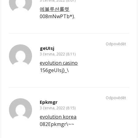
3 června, 2022 (8:07)
에볼루션롤렛
008mNwPTb*).
Odpovědět
geUIsj
3 června, 2022 (8:11)
evolution casino
156geUIsj}_\
Odpovědět
Epkmgr
3 června, 2022 (8:15)
evolution korea
082Epkmgr\~~