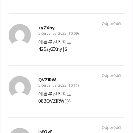
Odpovědět
zyZXny
5 července, 2022 (10:09)
에볼루션카지노
425zyZXny|$,
Odpovědět
QVZlRW
5 července, 2022 (10:11)
에볼루션카지노
083QVZlRW[[^
Odpovědět
lsfOvF