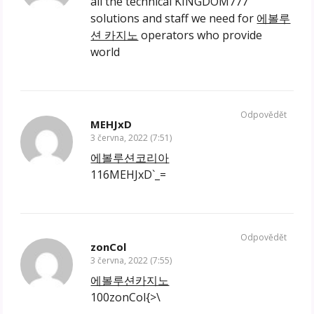
all the technical KINGDOM777
solutions and staff we need for
에볼루
션 카지노
operators who provide
world
Odpovědět
MEHJxD
3 června, 2022 (7:51)
에볼루션코리아
116MEHJxD`_=
Odpovědět
zonCol
3 června, 2022 (7:55)
에볼루션카지노
100zonCol{>\