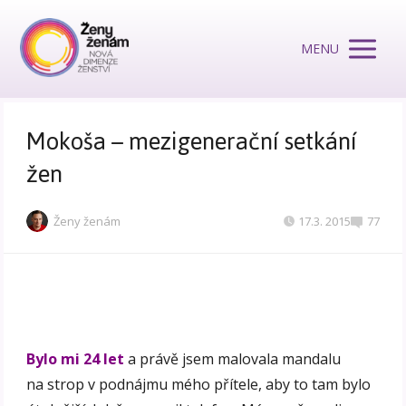
MENU
Mokoša – mezigenerační setkání
žen
Ženy ženám
17.3. 2015
77
Bylo mi 24 let
a právě jsem malovala mandalu
na strop v podnájmu mého přítele, aby to tam bylo