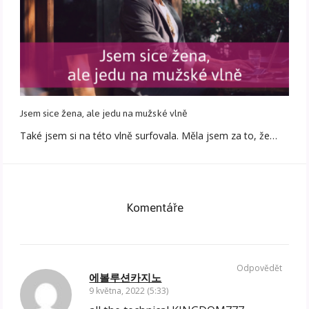
Jsem sice žena, ale jedu na mužské vlně
Také jsem si na této vlně surfovala. Měla jsem za to, že…
Komentáře
Odpovědět
에볼루션카지노
9 května, 2022 (5:33)