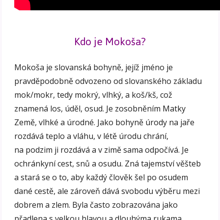
Kdo je Mokoša?
Mokoša je slovanská bohyně, jejíž jméno je
pravděpodobně odvozeno od slovanského základu
mok/mokr, tedy mokrý, vlhký, a koš/kš, což
znamená los, úděl, osud. Je zosobněním Matky
Země, vlhké a úrodné. Jako bohyně úrody na jaře
rozdává teplo a vláhu, v létě úrodu chrání,
na podzim ji rozdává a v zimě sama odpočívá. Je
ochránkyní cest, snů a osudu. Zná tajemství věšteb
a stará se o to, aby každý člověk šel po osudem
dané cestě, ale zároveň dává svobodu výběru mezi
dobrem a zlem. Byla často zobrazována jako
přadlena s velkou hlavou a dlouhýma rukama,