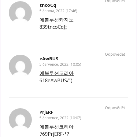
Odpovědět
tncoCq
5 června, 2022 (17:46)
에볼루션카지노
839tncoCq[;;
Odpovědět
eAwBUS
5 července, 2022 (10:05)
에볼루션코리아
618eAwBUS/“(
Odpovědět
PrjERF
5 července, 2022 (10:07)
에볼루션코리아
769PrjERF-*?