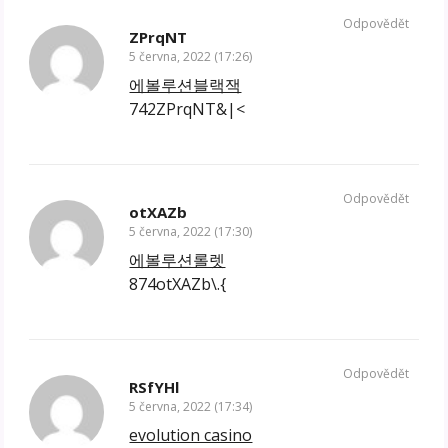
Odpovědět
ZPrqNT
5 června, 2022 (17:26)
에볼루션블랙잭
742ZPrqNT&|<
Odpovědět
otXAZb
5 června, 2022 (17:30)
에볼루션롤렛
874otXAZb\.{
Odpovědět
RSfYHl
5 června, 2022 (17:34)
evolution casino