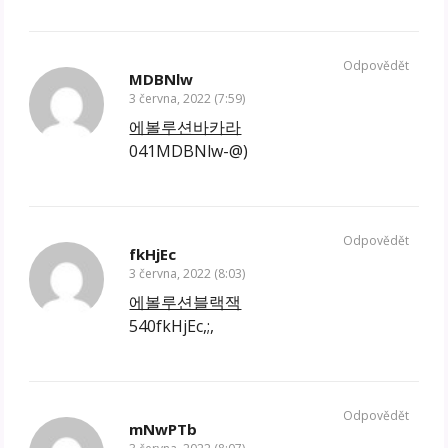
Odpovědět
MDBNlw
3 června, 2022 (7:59)
에볼루션바카라
041MDBNlw-@)
Odpovědět
fkHjEc
3 června, 2022 (8:03)
에볼루션블랙잭
540fkHjEc,;,
Odpovědět
mNwPTb