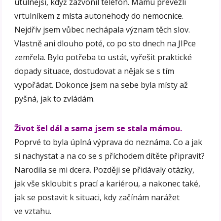
útulnější, když zazvonil telefon. Mámu převezli
vrtulníkem z místa autonehody do nemocnice.
Nejdřív jsem vůbec nechápala význam těch slov.
Vlastně ani dlouho poté, co po sto dnech na JIPce
zemřela. Bylo potřeba to ustát, vyřešit praktické
dopady situace, dostudovat a nějak se s tím
vypořádat. Dokonce jsem na sebe byla místy až
pyšná, jak to zvládám.
Život šel dál a sama jsem se stala mámou.
Poprvé to byla úplná výprava do neznáma. Co a jak
si nachystat a na co se s příchodem dítěte připravit?
Narodila se mi dcera. Později se přidávaly otázky,
jak vše skloubit s prací a kariérou, a nakonec také,
jak se postavit k situaci, kdy začínám narážet
ve vztahu.