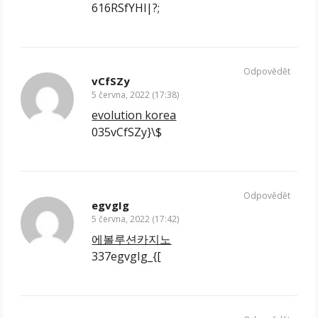
616RSfYHl|?;
Odpovědět
vCfSZy
5 června, 2022 (17:38)
evolution korea
035vCfSZy}\$
Odpovědět
egvgIg
5 června, 2022 (17:42)
에볼루션카지노
337egvgIg_{[