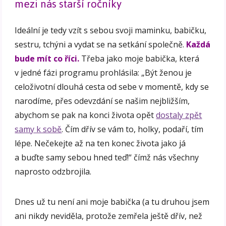
mezi nás starší ročníky
Ideální je tedy vzít s sebou svoji maminku, babičku,
sestru, tchýni a vydat se na setkání společně.
Každá
bude mít co říci.
Třeba jako moje babička, která
v jedné fázi programu prohlásila: „Být ženou je
celoživotní dlouhá cesta od sebe v momentě, kdy se
narodíme, přes odevzdání se našim nejbližším,
abychom se pak na konci života opět
dostaly zpět
samy k sobě
. Čím dřív se vám to, holky, podaří, tím
lépe. Nečekejte až na ten konec života jako já
a buďte samy sebou hned teď!“ čímž nás všechny
naprosto odzbrojila.
Dnes už tu není ani moje babička (a tu druhou jsem
ani nikdy neviděla, protože zemřela ještě dřív, než