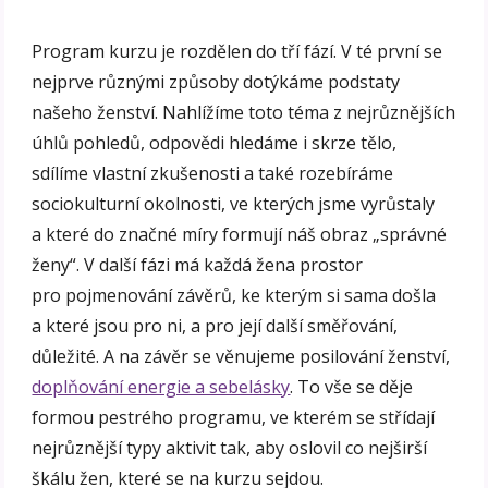
Program kurzu je rozdělen do tří fází. V té první se
nejprve různými způsoby dotýkáme podstaty
našeho ženství. Nahlížíme toto téma z nejrůznějších
úhlů pohledů, odpovědi hledáme i skrze tělo,
sdílíme vlastní zkušenosti a také rozebíráme
sociokulturní okolnosti, ve kterých jsme vyrůstaly
a které do značné míry formují náš obraz „správné
ženy“. V další fázi má každá žena prostor
pro pojmenování závěrů, ke kterým si sama došla
a které jsou pro ni, a pro její další směřování,
důležité. A na závěr se věnujeme posilování ženství,
doplňování energie a sebelásky
. To vše se děje
formou pestrého programu, ve kterém se střídají
nejrůznější typy aktivit tak, aby oslovil co nejširší
škálu žen, které se na kurzu sejdou.