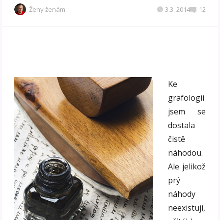
Ženy ženám
3.3. 2014
12
Ke
grafologii
jsem se
dostala
čistě
náhodou.
Ale jelikož
prý
náhody
neexistují,