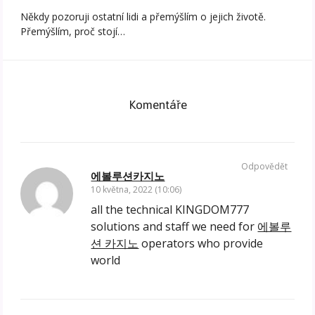
Někdy pozoruji ostatní lidi a přemýšlím o jejich životě.
Přemýšlím, proč stojí…
Komentáře
Odpovědět
에볼루션카지노
10 května, 2022 (10:06)
all the technical KINGDOM777
solutions and staff we need for
에볼루
션 카지노
operators who provide
world