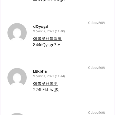
Odpovědět
dQysgd
9 června, 2022 (11:40)
에볼루션블랙잭
844dQysgd?-+
Odpovědět
LEkbha
9 června, 2022 (11:44)
에볼루션롤렛
224LEkbha]$;
Odpovědět