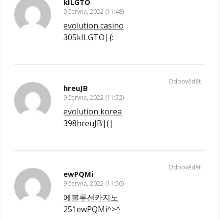
kILGTO
9 června, 2022 (11:48)
evolution casino
305kILGTO|{:
Odpovědět
hreuJB
9 června, 2022 (11:52)
evolution korea
398hreuJB|(|
Odpovědět
ewPQMi
9 června, 2022 (11:56)
에볼루션카지노
251ewPQMi^>^