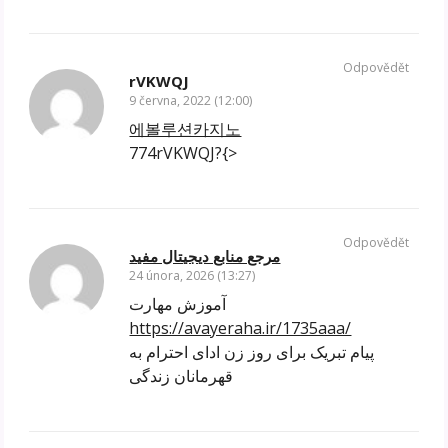
Odpovědět
rVKWQJ
9 června, 2022 (12:00)
에볼루션카지노
774rVKWQJ?{>
Odpovědět
مرجع منابع دیجیتال مفید
24 února, 2026 (13:27)
آموزش مهارت
https://avayeraha.ir/1735aaa/
پیام تبریک برای روز زن ادای احترام به
قهرمانان زندگی