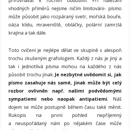
přirovnávat k ročním obdobím. Při nalézání
vhodných příměrů nejsme ničím limitováni- písmo
může působit jako rozpáraný svetr, mořská bouře,
oáza klidu, mraveniště, obláčky, polární zamrzlá
krajina a tak dále.
Toto cvičení je nejlépe dělat ve skupině s alespoň
trochu zkušeným grafologem. Každý z nás je jiný a
tak i jednotlivá písma mohou na každého z nás
působit trochu jinak.
Je nezbytné uvědomit si, jak
písmo zasahuje nás samé, jinak může být celý
rozbor ovlivněn např. našimi podvědomými
sympatiemi nebo naopak antipatiemi
. Náš
dojem se může postupně během času také měnit.
Rukopis na první pohled nepříjemný
a neuspořádaný nám po nějakém čase může