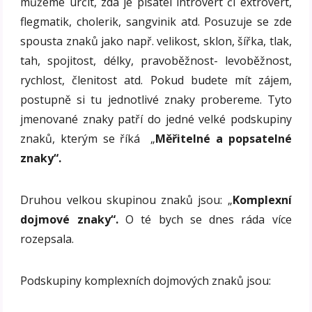
můžeme určit, zda je pisatel introvert či extrovert,
flegmatik, cholerik, sangvinik atd. Posuzuje se zde
spousta znaků jako např. velikost, sklon, šířka, tlak,
tah, spojitost, délky, pravoběžnost- levoběžnost,
rychlost, členitost atd. Pokud budete mít zájem,
postupně si tu jednotlivé znaky probereme. Tyto
jmenované znaky patří do jedné velké podskupiny
znaků, kterým se říká „
Měřitelné a popsatelné
znaky“.
Druhou velkou skupinou znaků jsou: „
Komplexní
dojmové znaky“.
O té bych se dnes ráda více
rozepsala.
Podskupiny komplexních dojmových znaků jsou: