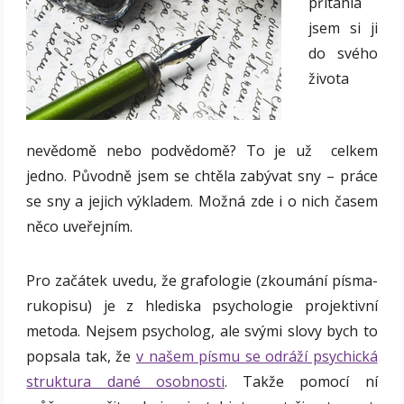
přitáhla
jsem si ji
do svého
života
nevědomě nebo podvědomě? To je už celkem
jedno. Původně jsem se chtěla zabývat sny – práce
se sny a jejich výkladem. Možná zde i o nich časem
něco uveřejním.
Pro začátek uvedu, že grafologie (zkoumání písma-
rukopisu) je z hlediska psychologie projektivní
metoda. Nejsem psycholog, ale svými slovy bych to
popsala tak, že
v našem písmu se odráží psychická
struktura dané osobnosti
. Takže pomocí ní