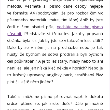
metoda. Vezmete si písmo dané osoby nejlépe
ve formátu A4 (podotýkám, že pro rozbor čím víc
písemného materiálu máte, tím lépe) Aniž by jste
četli o čem pisatel píše,
necháte na sebe písmo
působit.
Představíte si třeba les. Jakoby popsaná
stránka byla les. Jak by jste se v takovém lese cítili ?
Dalo by se v něm jít na procházku nebo je tak
hustý, že bychom se sotva prodrali a byli bychom
celí poškrábaní? A je to les starý, mladý nebo to ani
není les, ale jen nízká kleč někde v horách? Nebo je
to krásný upravený anglický park, sestříhaný živý
plot či ještě něco jiného?
Také si můžeme písmo přirovnat např. k tlukotu
srdce- ptáme se, jak srdce tluče? Dále je možné