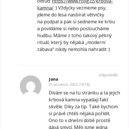
odtud:
https://www.rolig.cz/krbova-
kamna/
:) Vždycky vezmeme psy,
jdeme do lesa nasbírat větvičky
na podpal a pak si sedneme ke krbu
a povídáme si nebo posloucháme
hudbu. Máme z toho takový pěkný
rituál, který by nějaká „moderní
zábava“ nikdy nemohla nahradit :)
Odpovědět
Jana
21 prosince, 2022 (19:18)
Dívám se na tu stránku a ta jejich
krbová kamna vypadají fakt
skvěle. Díky za tip. Také bychom
si právě chtěli nějaká pořídit.
Ono to v dnešní době prostě
dává smysl. Měli jsme jedna