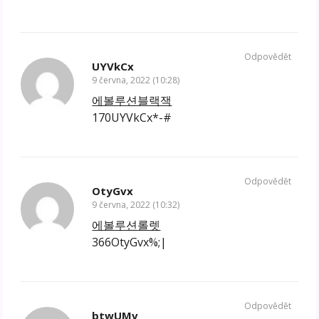
Odpovědět
UYVkCx
9 června, 2022 (10:28)
에볼루션블랙잭
170UYVkCx*-#
Odpovědět
OtyGvx
9 června, 2022 (10:32)
에볼루션롤렛
366OtyGvx%;|
Odpovědět
btwUMv