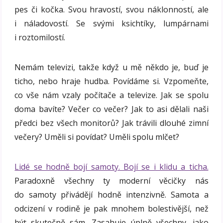
pes či kočka. Svou hravostí, svou náklonností, ale
i náladovostí. Se svými ksichtíky, lumpárnami
i roztomilostí.
Nemám televizi, takže když u mě někdo je, buď je
ticho, nebo hraje hudba. Povídáme si. Vzpomeňte,
co vše nám vzaly počítače a televize. Jak se spolu
doma bavíte? Večer co večer? Jak to asi dělali naši
předci bez všech monitorů? Jak trávili dlouhé zimní
večery? Uměli si povídat? Uměli spolu mlčet?
Lidé se hodně bojí samoty. Bojí se i klidu a ticha.
Paradoxně všechny ty moderní věcičky nás
do samoty přivádějí hodně intenzivně. Samota a
odcizení v rodině je pak mnohem bolestivější, než
být skutečně sám. Zasahuje úplně všechny, jako