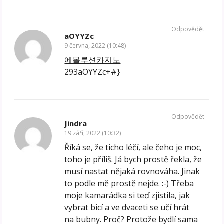
Odpovědět
aOYYZc
9 června, 2022 (10:48)
에볼루션카지노
293aOYYZc+#}
Odpovědět
Jindra
19 září, 2022 (10:32)
Říká se, že ticho léčí, ale čeho je moc,
toho je příliš. Já bych prostě řekla, že
musí nastat nějaká rovnováha. Jinak
to podle mě prostě nejde. :-) Třeba
moje kamarádka si teď zjistila,
jak
vybrat bicí
a ve dvaceti se učí hrát
na bubny. Proč? Protože bydlí sama