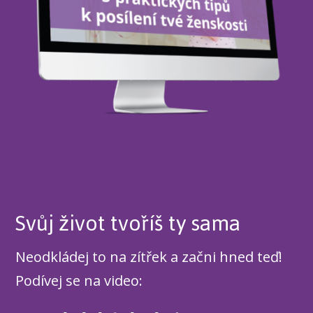
Svůj život tvoříš ty sama
Neodkládej to na zítřek a začni hned teď!
Podívej se na video: