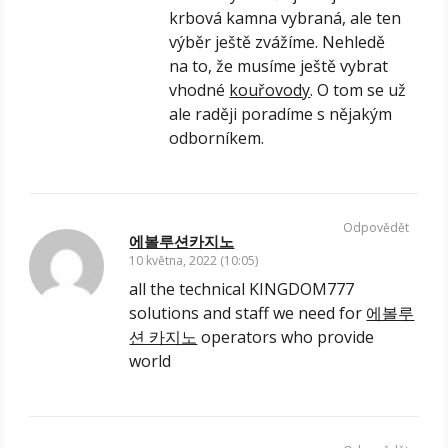
krbová kamna vybraná, ale ten
výběr ještě zvážíme. Nehledě
na to, že musíme ještě vybrat
vhodné
kouřovody
. O tom se už
ale raději poradíme s nějakým
odborníkem.
Odpovědět
에볼루션카지노
10 května, 2022 (10:05)
all the technical KINGDOM777
solutions and staff we need for
에볼루
션 카지노
operators who provide
world