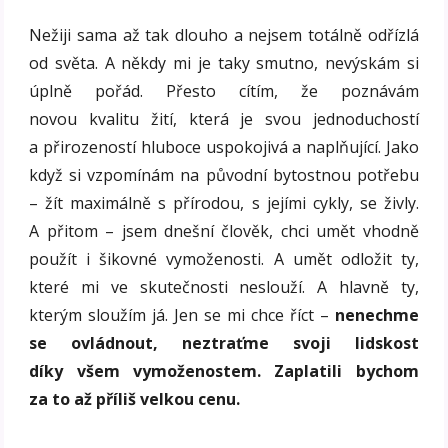
Nežiji sama až tak dlouho a nejsem totálně odřízlá
od světa. A někdy mi je taky smutno, nevýskám si
úplně pořád. Přesto cítím, že poznávám
novou kvalitu žití, která je svou jednoduchostí
a přirozeností hluboce uspokojivá a naplňující. Jako
když si vzpomínám na původní bytostnou potřebu
– žít maximálně s přírodou, s jejími cykly, se živly.
A přitom – jsem dnešní člověk, chci umět vhodně
použít i šikovné vymoženosti. A umět odložit ty,
které mi ve skutečnosti neslouží. A hlavně ty,
kterým sloužím já. Jen se mi chce říct –
nenechme
se ovládnout, neztraťme svoji lidskost
díky všem vymoženostem. Zaplatili bychom
za to až příliš velkou cenu.