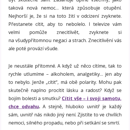
taková nová nemoc… která způsobuje otupění.
Nejhorší je, že si na toto žití v odcizení zvyknete.
Přestanete cítit, aby to nebolelo. I televize vám
velmi pomůže znecitlivět, zvyknete si
na všudypřítomnou negaci a strach. Znecitlivění vás
ale poté provází všude.
Je neustále přítomné. A když už něco cítíme, tak to
rychle utlumíme – alkoholem, analgetiky… jen aby
to nebylo. Jenže „cítit“, má obě polarity. Mohu pak
skutečně naplno procítit lásku a radost? Když se
bojím bolesti a smutku?
Cítit vše – i svoji samotu,
chce odvahu
.
A stejně, hluboko uvnitř je každý
sám, uvnitř nás nikdo jiný není. Zjistíte to ve chvílích
nemoci, silného propadu, nebo při setkání se smrtí.