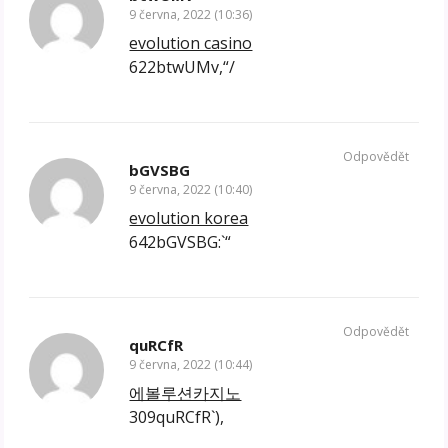
9 června, 2022 (10:36)
evolution casino
622btwUMv,“/
Odpovědět
bGVSBG
9 června, 2022 (10:40)
evolution korea
642bGVSBG:`“
Odpovědět
quRCfR
9 června, 2022 (10:44)
에볼루션카지노
309quRCfR`),