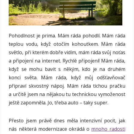
Pohodlnost je prima. Mám ráda pohodlí. Mám ráda
teplou vodu, když
otočím kohoutkem. Mám ráda
světlo, při kterém dobře vidím, mám ráda svůj noťas
a připojení na internet. Rychlé připojení! Mám ráda,
když se mohu bavit s někým, kdo je na druhém
konci světa. Mám ráda, když můj odšťavňovač
připraví skvostný nápoj. Mám ráda tichou pračku
a určitě jsem na nějakou tu technickou vymoženost
ještě zapomněla. Jo, třeba auto – taky super.
Přesto jsem právě dnes měla intenzivní pocit, jak
nás některá modernizace okrádá o
mnoho radosti