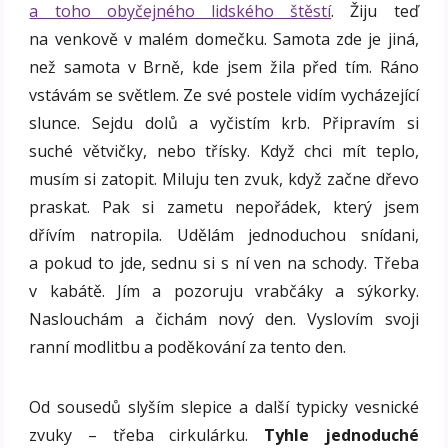
a toho obyčejného lidského štěstí
. Žiju teď
na venkově v malém domečku. Samota zde je jiná,
než samota v Brně, kde jsem žila před tím. Ráno
vstávám se světlem. Ze své postele vidím vycházející
slunce. Sejdu dolů a vyčistím krb. Připravím si
suché větvičky, nebo třísky. Když chci mít teplo,
musím si zatopit. Miluju ten zvuk, když začne dřevo
praskat. Pak si zametu nepořádek, který jsem
dřívím natropila. Udělám jednoduchou snídani,
a pokud to jde, sednu si s ní ven na schody. Třeba
v kabátě. Jím a pozoruju vrabčáky a sýkorky.
Naslouchám a čichám nový den. Vyslovím svoji
ranní modlitbu a poděkování za tento den.
Od sousedů slyším slepice a další typicky vesnické
zvuky – třeba cirkulárku.
Tyhle jednoduché