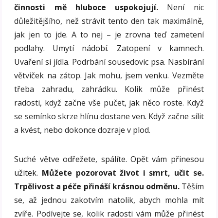
činnosti mě hluboce uspokojují.
Není nic
důležitějšího, než strávit tento den tak maximálně,
jak jen to jde. A to nej – je zrovna teď zametení
podlahy. Umytí nádobí. Zatopení v kamnech.
Uvaření si jídla. Podrbání sousedovic psa. Nasbírání
větviček na zátop. Jak mohu, jsem venku. Vezměte
třeba zahradu, zahrádku. Kolik může přinést
radosti, když začne vše pučet, jak něco roste. Když
se semínko skrze hlínu dostane ven. Když začne sílit
a kvést, nebo dokonce dozraje v plod.
Suché větve odřežete, spálíte. Opět vám přinesou
užitek.
Můžete pozorovat život i smrt, učit se.
Trpělivost a péče přináší krásnou odměnu.
Těším
se, až jednou zakotvím natolik, abych mohla mít
zvíře. Podívejte se, kolik radosti vám může přinést