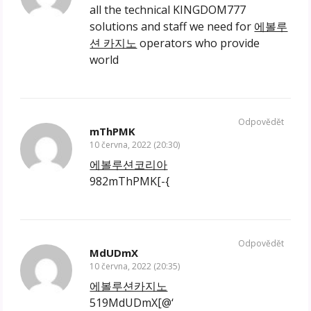
all the technical KINGDOM777
solutions and staff we need for
에볼루
션 카지노
operators who provide
world
Odpovědět
mThPMK
10 června, 2022 (20:30)
에볼루션코리아
982mThPMK[-{
Odpovědět
MdUDmX
10 června, 2022 (20:35)
에볼루션카지노
519MdUDmX[@‘