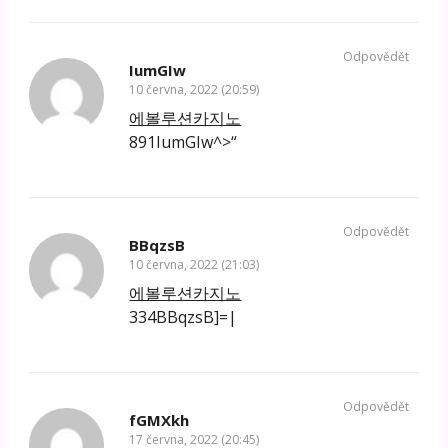
Odpovědět
IumGIw
10 června, 2022 (20:59)
에볼루션카지노
891IumGIw^>“
Odpovědět
BBqzsB
10 června, 2022 (21:03)
에볼루션카지노
334BBqzsB]=|
Odpovědět
fGMXkh
17 června, 2022 (20:45)