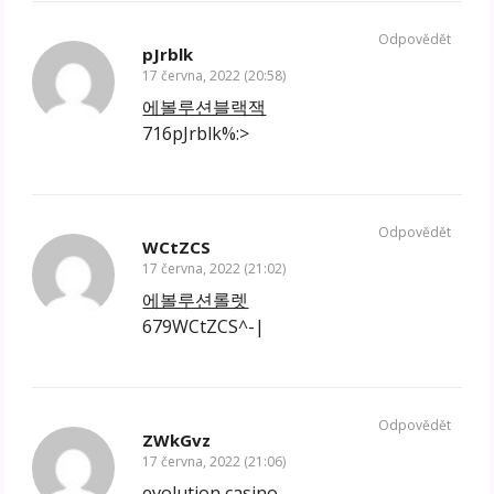
Odpovědět
pJrblk
17 června, 2022 (20:58)
에볼루션블랙잭
716pJrblk%:>
Odpovědět
WCtZCS
17 června, 2022 (21:02)
에볼루션롤렛
679WCtZCS^-|
Odpovědět
ZWkGvz
17 června, 2022 (21:06)
evolution casino