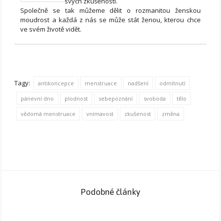
svých zkušeností.
Společně se tak můžeme dělit o rozmanitou ženskou
moudrost a každá z nás se může stát ženou, kterou chce
ve svém životě vidět.
Tagy:
antikoncepce
menstruace
nadšení
odmítnutí
pánevní dno
plodnost
sebepoznání
svoboda
tělo
vědomá menstruace
vnímavost
zkušenost
změna
Podobné články