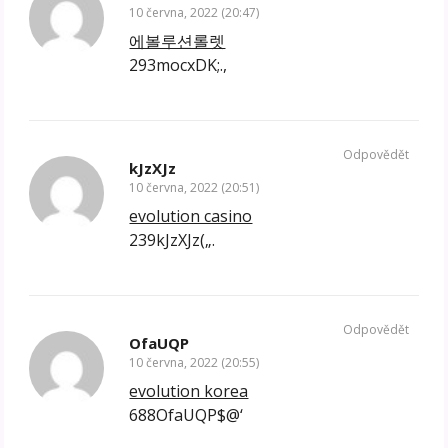
10 června, 2022 (20:47)
에볼루션롤렛
293mocxDK;.,
Odpovědět
kJzXJz
10 června, 2022 (20:51)
evolution casino
239kJzXJz(„.
Odpovědět
OfaUQP
10 června, 2022 (20:55)
evolution korea
688OfaUQP$@‘