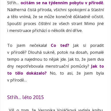
Střih…
ocitám se na týdenním pobytu v přírodě
.
Nádherná čistá příroda, všichni spokojení a šťastní
a tělo vnímá, že se může konečně důkladně očistit.
Spouští proces čištění ze všech stran! Mimo jiné
i menstruace přichází o několik dní dříve.
To jsem nečekala!
Co teď?
Jak si poradit
v přírodě? Dlouhá sukně, potok na dosah, pomalé
tempo a najednou to nějak jde. Jak to, že jsem dva
dny nepotřebovala menstruační pomůcky?
Jak to
to tělo dokázalo?
No, to asi, že jsem byla
v přírodě…
Střih… léto 2015
„Víš o tom, že Veronika Vojáčková vydala knihu,