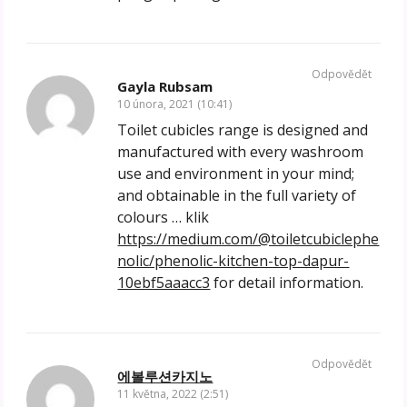
Odpovědět
Gayla Rubsam
10 února, 2021 (10:41)
Toilet cubicles range is designed and
manufactured with every washroom
use and environment in your mind;
and obtainable in the full variety of
colours … klik
https://medium.com/@toiletcubiclephe
nolic/phenolic-kitchen-top-dapur-
10ebf5aaacc3
for detail information.
Odpovědět
에볼루션카지노
11 května, 2022 (2:51)