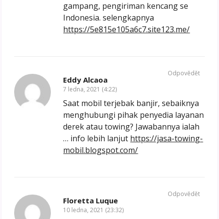
gampang, pengiriman kencang se
Indonesia. selengkapnya
https://5e815e105a6c7.site123.me/
Odpovědět
Eddy Alcaoa
7 ledna, 2021 (4:22)
Saat mobil terjebak banjir, sebaiknya
menghubungi pihak penyedia layanan
derek atau towing? Jawabannya ialah
… info lebih lanjut
https://jasa-towing-
mobil.blogspot.com/
Odpovědět
Floretta Luque
10 ledna, 2021 (23:32)