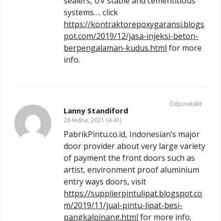
sealers, UV stable and cementitious
systems…. click
https://kontraktorepoxygaransi.blogs
pot.com/2019/12/jasa-injeksi-beton-
berpengalaman-kudus.html
for more
info.
Odpovědět
Lanny Standiford
26 ledna, 2021 (4:41)
PabrikPintu.co.id, Indonesian’s major
door provider about very large variety
of payment the front doors such as
artist, environment proof aluminium
entry ways doors, visit
https://supplierpintulipat.blogspot.co
m/2019/11/jual-pintu-lipat-besi-
pangkalpinang.html
for more info.