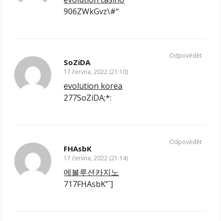
906ZWkGvz\#“
Odpovědět
SoZiDA
17 června, 2022 (21:10)
evolution korea
277SoZiDA;*:
Odpovědět
FHAsbK
17 června, 2022 (21:14)
에볼루션카지노
717FHAsbK“`]