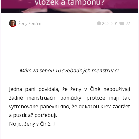
Ženy ženám
20.2. 2017
72
Mám za sebou 10 svobodných menstruací.
Jedna paní povídala, že ženy v Číně nepoužívají
žádné menstruační pomůcky, protože mají tak
vytrénované pánevní dno, že dokážou krev zadržet
a pustit až potřebují.
No jo, ženy v Číně…!