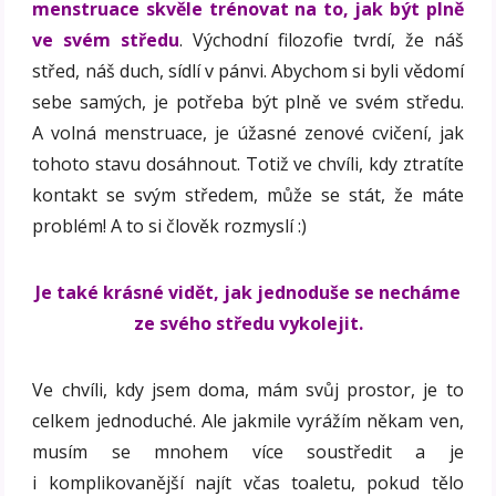
menstruace skvěle trénovat na to, jak být plně
ve svém středu
. Východní filozofie tvrdí, že náš
střed, náš duch, sídlí v pánvi. Abychom si byli vědomí
sebe samých, je potřeba být plně ve svém středu.
A volná menstruace, je úžasné zenové cvičení, jak
tohoto stavu dosáhnout. Totiž ve chvíli, kdy ztratíte
kontakt se svým středem, může se stát, že máte
problém! A to si člověk rozmyslí :)
Je také krásné vidět, jak jednoduše se necháme
ze svého středu vykolejit.
Ve chvíli, kdy jsem doma, mám svůj prostor, je to
celkem jednoduché. Ale jakmile vyrážím někam ven,
musím se mnohem více soustředit a je
i komplikovanější najít včas toaletu, pokud tělo