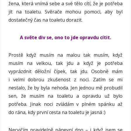
žena, která vnímá sebe a své tělo cítí, že je potřeba
jít na toaletu. Svěrače mohou pomoci, aby byl
dostatečný čas na toaletu dorazit.
A světe div se, ono to jde opravdu cítit.
Prostě když musím na malou tak musím, když
musím na velkou, tak jdu a když je potřeba
vyprázdnit děložní čípek, tak jdu. Osobně mám
i velmi dobrou zkušenost z noci. Zatím se mi
nestalo, že by byla nehoda. Jen jednou mě probudil
sen, že musím na toaletu a opravdu už bylo
potřeba. Jinak noci zvládám v plném spánku až
do rána, kdy první cesta na toaletu je jasná :)
Necvičím pravidelně pánevní dno – i když jsem se