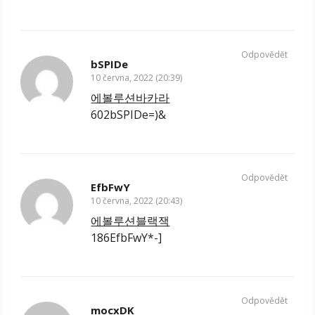
Odpovědět
bSPIDe
10 června, 2022 (20:39)
에볼루션바카라
602bSPIDe=)&
Odpovědět
EfbFwY
10 června, 2022 (20:43)
에볼루션블랙잭
186EfbFwY*-]
Odpovědět
mocxDK