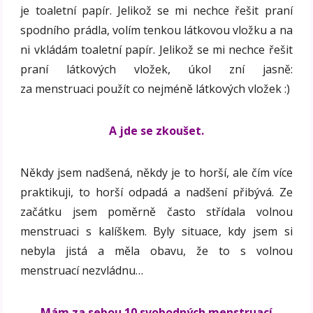
je toaletní papír. Jelikož se mi nechce řešit praní
spodního prádla, volím tenkou látkovou vložku a na
ni vkládám toaletní papír. Jelikož se mi nechce řešit
praní látkových vložek, úkol zní jasně:
za menstruaci použít co nejméně látkových vložek :)
A jde se zkoušet.
Někdy jsem nadšená, někdy je to horší, ale čím více
praktikuji, to horší odpadá a nadšení přibývá. Ze
začátku jsem poměrně často střídala volnou
menstruaci s kalíškem. Byly situace, kdy jsem si
nebyla jistá a měla obavu, že to s volnou
menstruací nezvládnu…
Mám za sebou 10 svobodných menstruací