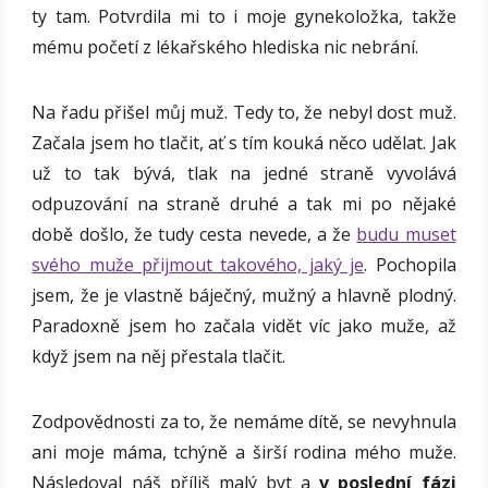
ty tam. Potvrdila mi to i moje gynekoložka, takže
mému početí z lékařského hlediska nic nebrání.
Na řadu přišel můj muž. Tedy to, že nebyl dost muž.
Začala jsem ho tlačit, ať s tím kouká něco udělat. Jak
už to tak bývá, tlak na jedné straně vyvolává
odpuzování na straně druhé a tak mi po nějaké
době došlo, že tudy cesta nevede, a že
budu muset
svého muže přijmout takového, jaký je
. Pochopila
jsem, že je vlastně báječný, mužný a hlavně plodný.
Paradoxně jsem ho začala vidět víc jako muže, až
když jsem na něj přestala tlačit.
Zodpovědnosti za to, že nemáme dítě, se nevyhnula
ani moje máma, tchýně a širší rodina mého muže.
Následoval náš příliš malý byt a
v poslední fázi