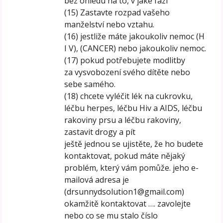
bez ohledu na to, v jaké fázi
(15) Zastavte rozpad vašeho
manželství nebo vztahu.
(16) jestliže máte jakoukoliv nemoc (H
I V), (CANCER) nebo jakoukoliv nemoc.
(17) pokud potřebujete modlitby
za vysvobození svého dítěte nebo
sebe samého.
(18) chcete vyléčit lék na cukrovku,
léčbu herpes, léčbu Hiv a AIDS, léčbu
rakoviny prsu a léčbu rakoviny,
zastavit drogy a pít
ještě jednou se ujistěte, že ho budete
kontaktovat, pokud máte nějaký
problém, který vám pomůže. jeho e-
mailová adresa je
(drsunnydsolution1@gmail.com)
okamžitě kontaktovat …. zavolejte
nebo co se mu stalo číslo