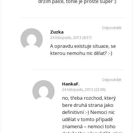
držím palce, tohle je prostě super :)
Odpovědět
Zuzka
24 listopadu, 2013 (8:57)
A opravdu existuje situace, se
kterou nemohu nic dělat? :-)
Odpovědět
HankaF.
24 listopadu, 2013 (22:06)
no, třeba rozchod, který
bere druhá strana jako
definitivní :-) Nemoci nic
udělat v tomto případě
znamená – nemoci toho