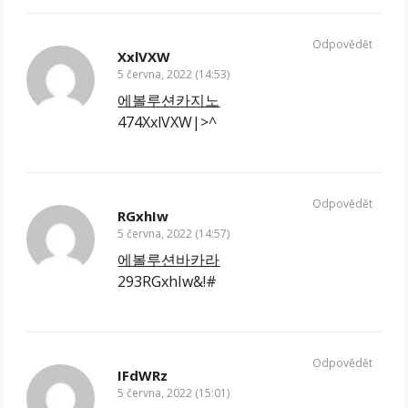
Odpovědět
XxlVXW
5 června, 2022 (14:53)
에볼루션카지노
474XxlVXW|>^
Odpovědět
RGxhIw
5 června, 2022 (14:57)
에볼루션바카라
293RGxhIw&!#
Odpovědět
IFdWRz
5 června, 2022 (15:01)