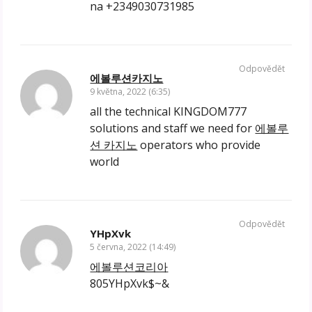
na +2349030731985
Odpovědět
에볼루션카지노
9 května, 2022 (6:35)
all the technical KINGDOM777
solutions and staff we need for
에볼루
션 카지노
operators who provide
world
Odpovědět
YHpXvk
5 června, 2022 (14:49)
에볼루션코리아
805YHpXvk$~&