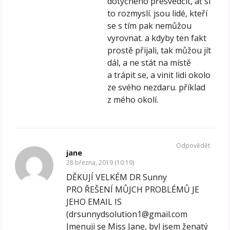
dotyčného přesvědčit, ať si
to rozmyslí. jsou lidé, kteří
se s tím pak nemůžou
vyrovnat. a kdyby ten fakt
prostě přijali, tak můžou jít
dál, a ne stát na místě
a trápit se, a vinit lidi okolo
ze svého nezdaru. příklad
z mého okolí.
Odpovědět
jane
28 března, 2019 (10:19)
DĚKUJÍ VELKÉM DR Sunny
PRO ŘEŠENÍ MŮJCH PROBLÉMŮ JE
JEHO EMAIL IS
(drsunnydsolution1@gmail.com
Jmenuji se Miss Jane, byl jsem ženatý