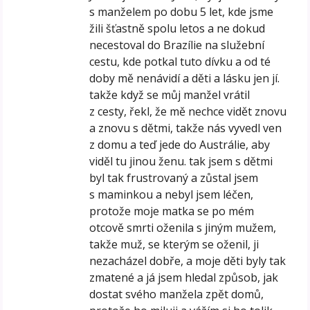
s manželem po dobu 5 let, kde jsme
žili šťastně spolu letos a ne dokud
necestoval do Brazílie na služební
cestu, kde potkal tuto dívku a od té
doby mě nenávidí a děti a lásku jen jí.
takže když se můj manžel vrátil
z cesty, řekl, že mě nechce vidět znovu
a znovu s dětmi, takže nás vyvedl ven
z domu a teď jede do Austrálie, aby
viděl tu jinou ženu. tak jsem s dětmi
byl tak frustrovaný a zůstal jsem
s maminkou a nebyl jsem léčen,
protože moje matka se po mém
otcově smrti oženila s jiným mužem,
takže muž, se kterým se oženil, ji
nezacházel dobře, a moje děti byly tak
zmatené a já jsem hledal způsob, jak
dostat svého manžela zpět domů,