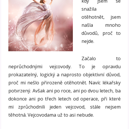
kdy jsem se
snažila
otěhotnět, jsem
našla mnoho
důvodů, proč to
nejde.
Začalo to
neprůchodnými vejcovody. To je opravdu
prokazatelný, logický a naprosto objektivní důvod,
proč mi nešlo přirozeně otěhotnět. Navíc lékařsky
potvrzený. Avšak ani po roce, ani po dvou letech, ba
dokonce ani po třech letech od operace, při které
mi zprůchodnili jeden vejcovod, stále nejsem
těhotná. Vejcovodama už to asi nebude.