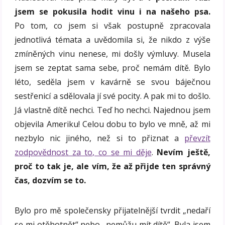
jsem se pokusila hodit vinu i na našeho psa.
Po tom, co jsem si však postupně zpracovala
jednotlivá témata a uvědomila si, že nikdo z výše
zmíněných vinu nenese, mi došly výmluvy. Musela
jsem se zeptat sama sebe, proč nemám dítě. Bylo
léto, seděla jsem v kavárně se svou báječnou
sestřenicí a sdělovala jí své pocity. A pak mi to došlo.
Já vlastně dítě nechci. Teď ho nechci. Najednou jsem
objevila Ameriku! Celou dobu to bylo ve mně, až mi
nezbylo nic jiného, než si to přiznat a
převzít
zodpovědnost za to, co se mi děje
.
Nevím ještě,
proč to tak je, ale vím, že až přijde ten správný
čas, dozvím se to.
Bylo pro mě společensky přijatelnější tvrdit „nedaří
se mi otěhotnět“ nebo „nemůžu mít dítě“. Byla jsem