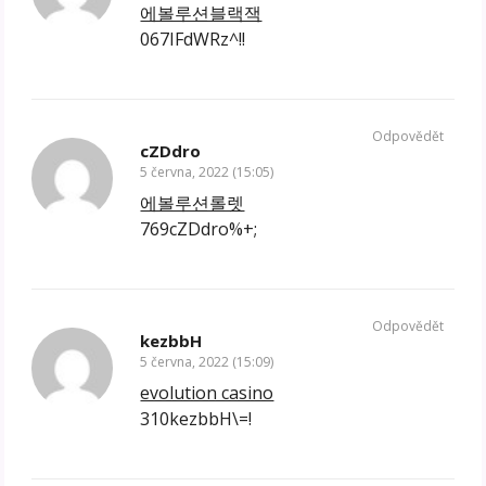
에볼루션블랙잭
067IFdWRz^!!
Odpovědět
cZDdro
5 června, 2022 (15:05)
에볼루션롤렛
769cZDdro%+;
Odpovědět
kezbbH
5 června, 2022 (15:09)
evolution casino
310kezbbH\=!