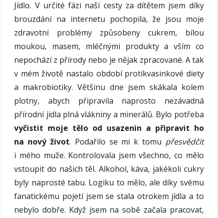
Jídlo. V určité fázi naší cesty za dítětem jsem díky
brouzdání na internetu pochopila, že jsou moje
zdravotní problémy způsobeny cukrem, bílou
moukou, masem, mléčnými produkty a vším co
nepochází z přírody nebo je nějak zpracované. A tak
v mém životě nastalo období protikvasinkové diety
a makrobiotiky. Většinu dne jsem skákala kolem
plotny, abych připravila naprosto nezávadná
přírodní jídla plná vlákniny a minerálů. Bylo potřeba
vyčistit moje tělo od usazenin a připravit ho
na nový život
. Podařilo se mi k tomu
přesvědčit
i mého muže. Kontrolovala jsem všechno, co mělo
vstoupit do našich těl. Alkohol, káva, jakékoli cukry
byly naprosté tabu. Logiku to mělo, ale díky svému
fanatickému pojetí jsem se stala otrokem jídla a to
nebylo dobře. Když jsem na sobě začala pracovat,