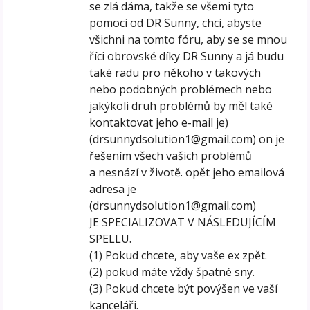
se zlá dáma, takže se všemi tyto
pomoci od DR Sunny, chci, abyste
všichni na tomto fóru, aby se se mnou
říci obrovské díky DR Sunny a já budu
také radu pro někoho v takových
nebo podobných problémech nebo
jakýkoli druh problémů by měl také
kontaktovat jeho e-mail je)
(drsunnydsolution1@gmail.com) on je
řešením všech vašich problémů
a nesnází v životě. opět jeho emailová
adresa je
(drsunnydsolution1@gmail.com)
JE SPECIALIZOVAT V NÁSLEDUJÍCÍM
SPELLU.
(1) Pokud chcete, aby vaše ex zpět.
(2) pokud máte vždy špatné sny.
(3) Pokud chcete být povýšen ve vaší
kanceláři.