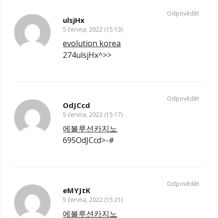
Odpovědět
ulsjHx
5 června, 2022 (15:13)
evolution korea
274ulsjHx^>>
Odpovědět
OdJCcd
5 června, 2022 (15:17)
에볼루션카지노
695OdJCcd>-#
Odpovědět
eMYJtK
5 června, 2022 (15:21)
에볼루션카지노