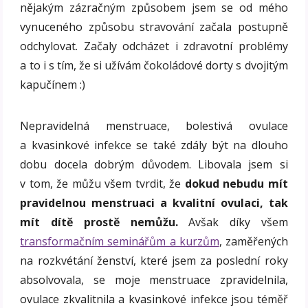
nějakým zázračným způsobem jsem se od mého
vynuceného způsobu stravování začala postupně
odchylovat. Začaly odcházet i zdravotní problémy
a to i s tím, že si užívám čokoládové dorty s dvojitým
kapučínem :)
Nepravidelná menstruace, bolestivá ovulace
a kvasinkové infekce se také zdály být na dlouho
dobu docela dobrým důvodem. Libovala jsem si
v tom, že můžu všem tvrdit, že
dokud nebudu mít
pravidelnou menstruaci a kvalitní ovulaci, tak
mít dítě prostě nemůžu.
Avšak díky všem
transformačním seminářům a kurzům
, zaměřených
na rozkvétání ženství, které jsem za poslední roky
absolvovala, se moje menstruace zpravidelnila,
ovulace zkvalitnila a kvasinkové infekce jsou téměř