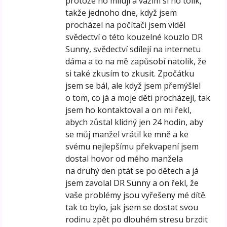
protože ho miluji a vážím si ho tolik,
takže jednoho dne, když jsem
procházel na počítači jsem viděl
svědectví o této kouzelné kouzlo DR
Sunny, svědectví sdílejí na internetu
dáma a to na mě zapůsobí natolik, že
si také zkusím to zkusit. Zpočátku
jsem se bál, ale když jsem přemýšlel
o tom, co já a moje děti procházejí, tak
jsem ho kontaktoval a on mi řekl,
abych zůstal klidný jen 24 hodin, aby
se můj manžel vrátil ke mně a ke
svému nejlepšímu překvapení jsem
dostal hovor od mého manžela
na druhý den ptát se po dětech a já
jsem zavolal DR Sunny a on řekl, že
vaše problémy jsou vyřešeny mé dítě.
tak to bylo, jak jsem se dostat svou
rodinu zpět po dlouhém stresu brzdit