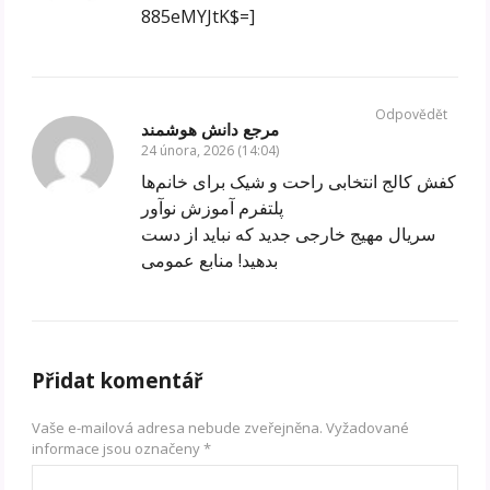
885eMYJtK$=]
Odpovědět
مرجع دانش هوشمند
24 února, 2026 (14:04)
کفش کالج انتخابی راحت و شیک برای خانم‌ها
پلتفرم آموزش نوآور
سریال مهیج خارجی جدید که نباید از دست
بدهید! منابع عمومی
Přidat komentář
Vaše e-mailová adresa nebude zveřejněna.
Vyžadované
informace jsou označeny
*