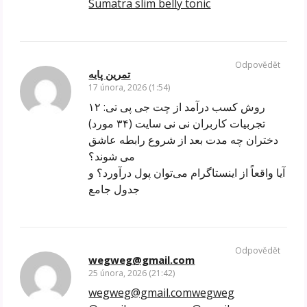
Sumatra slim belly tonic
Odpovědět
تمرین پایه
17 února, 2026 (1:54)
۱۲ روش کسب درآمد از چت جی پی تی:
تجربیات کاربران نی نی سایت (۳۴ مورد)
دختران چه مدت بعد از شروع رابطه عاشق
می شوند؟
آیا واقعاً از اینستاگرام می‌توان پول درآورد؟ و
جدول جامع
Odpovědět
wegweg@gmail.com
25 února, 2026 (21:42)
wegweg@gmail.comwegweg