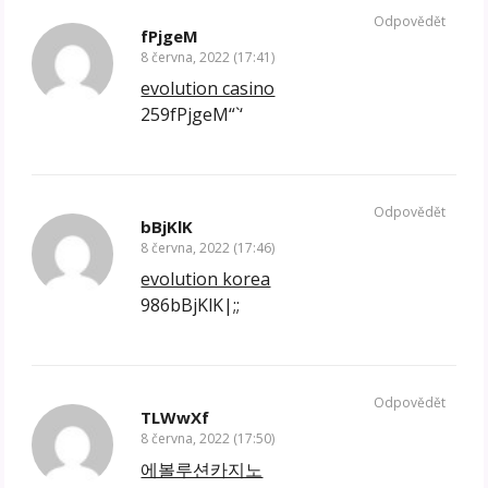
Odpovědět
fPjgeM
8 června, 2022 (17:41)
evolution casino
259fPjgeM“`‘
Odpovědět
bBjKlK
8 června, 2022 (17:46)
evolution korea
986bBjKlK|;;
Odpovědět
TLWwXf
8 června, 2022 (17:50)
에볼루션카지노