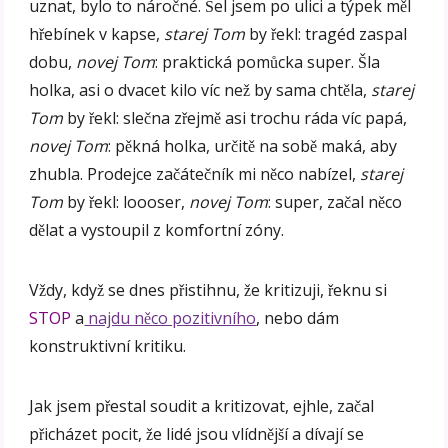
uznat, bylo to náročné. Šel jsem po ulici a týpek měl
hřebínek v kapse,
starej Tom
by řekl: tragéd zaspal
dobu,
novej Tom
: praktická pomůcka super. Šla
holka, asi o dvacet kilo víc než by sama chtěla,
starej
Tom
by řekl: slečna zřejmě asi trochu ráda víc papá,
novej Tom
: pěkná holka, určitě na sobě maká, aby
zhubla. Prodejce začátečník mi něco nabízel,
starej
Tom
by řekl: loooser,
novej Tom
: super, začal něco
dělat a vystoupil z komfortní zóny.
Vždy, když se dnes přistihnu, že kritizuji, řeknu si
STOP
a
najdu něco pozitivního
, nebo dám
konstruktivní kritiku.
Jak jsem přestal soudit a kritizovat, ejhle, začal
přicházet pocit, že lidé jsou vlídnější a dívají se