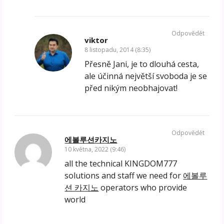
Odpovědět
viktor
8 listopadu, 2014 (8:35)
Přesně Jani, je to dlouhá cesta,
ale účinná největší svoboda je se
před nikým neobhajovat!
Odpovědět
에볼루션카지노
10 května, 2022 (9:46)
all the technical KINGDOM777
solutions and staff we need for
에볼루
션 카지노
operators who provide
world