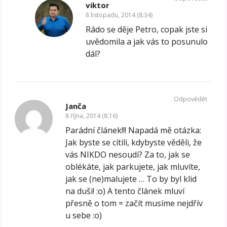
viktor
8 listopadu, 2014 (8:34)
Rádo se děje Petro, copak jste si
uvědomila a jak vás to posunulo
dál?
Odpovědět
Janča
8 října, 2014 (8:16)
Parádní článek!!! Napadá mě otázka:
Jak byste se cítili, kdybyste věděli, že
vás NIKDO nesoudí? Za to, jak se
oblékáte, jak parkujete, jak mluvíte,
jak se (ne)malujete … To by byl klid
na duši! :o) A tento článek mluví
přesně o tom = začít musíme nejdřív
u sebe :o)