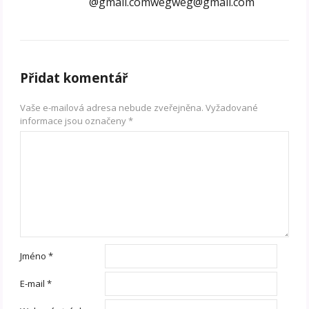
@gmail.comwegweg@gmail.com
Přidat komentář
Vaše e-mailová adresa nebude zveřejněna.
Vyžadované
informace jsou označeny
*
Jméno
*
E-mail
*