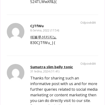
524TLWwXf&}{
Odpovědět
CJTfWu
8 června, 2022 (17:54)
에볼루션카지노
830CJTfWu_|{
Odpovědět
Sumatra slim belly tonic
31 ledna, 2024 (11:41)
Thanks for sharing such an
informative post with us and for more
further queries related to social media
marketing or content marketing then
you can do directly visit to our site.