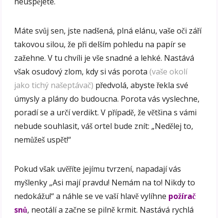
neuspějete.
Máte svůj sen, jste nadšená, plná elánu, vaše oči září
takovou silou, že při delším pohledu na papír se
zažehne. V tu chvíli je vše snadné a lehké. Nastává
však osudový zlom, kdy si vás porota
(vaše okolí
jako tichý našeptávač)
předvolá, abyste řekla své
úmysly a plány do budoucna. Porota vás vyslechne,
poradí se a určí verdikt. V případě, že většina s vámi
nebude souhlasit, váš ortel bude znít: „Nedělej to,
nemůžeš uspět!“
Pokud však uvěříte jejímu tvrzení, napadají vás
myšlenky „Asi mají pravdu! Nemám na to! Nikdy to
nedokážu!“ a náhle se ve vaší hlavě vylíhne
požírač
snů
, neotálí a začne se pilně krmit. Nastává rychlá