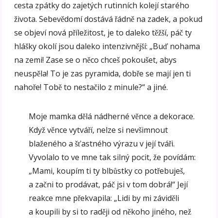
cesta zpátky do zajetých rutinních kolejí starého
života. Sebevědomí dostává řádně na zadek, a pokud
se objeví nová příležitost, je to daleko těžší, páč ty
hlášky okolí jsou daleko intenzivnější: „Buď nohama
na zemi! Zase se o něco chceš pokoušet, abys
neuspěla! To je zas pyramida, dobře se mají jen ti
nahoře! Tobě to nestačilo z minule?“ a jiné.
Moje mamka dělá nádherné věnce a dekorace.
Když věnce vytváří, nelze si nevšimnout
blaženého a šťastného výrazu v její tváři.
Vyvolalo to ve mne tak silný pocit, že povídám:
„Mami, koupím ti ty blbůstky co potřebuješ,
a začni to prodávat, páč jsi v tom dobrá!“ Její
reakce mne překvapila: „Lidi by mi záviděli
a koupili by si to raději od někoho jiného, než