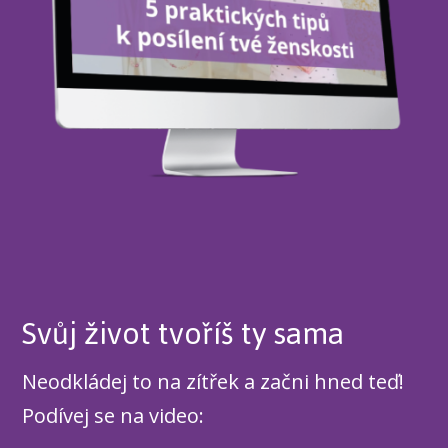
Svůj život tvoříš ty sama
Neodkládej to na zítřek a začni hned teď!
Podívej se na video: