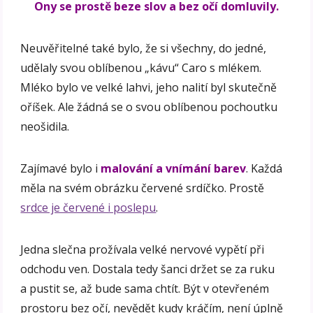
Ony se prostě beze slov a bez očí domluvily.
Neuvěřitelné také bylo, že si všechny, do jedné,
udělaly svou oblíbenou „kávu“ Caro s mlékem.
Mléko bylo ve velké lahvi, jeho nalití byl skutečně
oříšek. Ale žádná se o svou oblíbenou pochoutku
neošidila.
Zajímavé bylo i
malování a vnímání barev
. Každá
měla na svém obrázku červené srdíčko. Prostě
srdce je červené i poslepu
.
Jedna slečna prožívala velké nervové vypětí při
odchodu ven. Dostala tedy šanci držet se za ruku
a pustit se, až bude sama chtít. Být v otevřeném
prostoru bez očí, nevědět kudy kráčím, není úplně