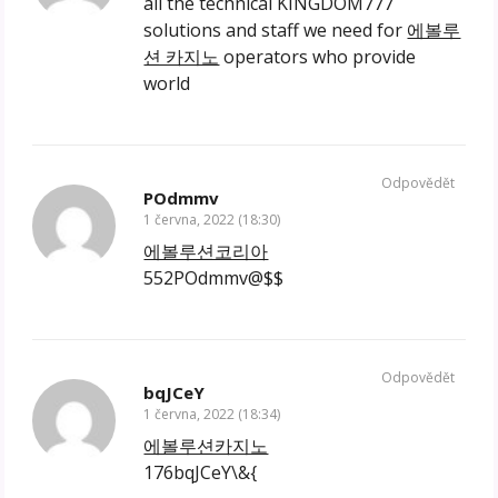
all the technical KINGDOM777
solutions and staff we need for
에볼루
션 카지노
operators who provide
world
Odpovědět
POdmmv
1 června, 2022 (18:30)
에볼루션코리아
552POdmmv@$$
Odpovědět
bqJCeY
1 června, 2022 (18:34)
에볼루션카지노
176bqJCeY\&{