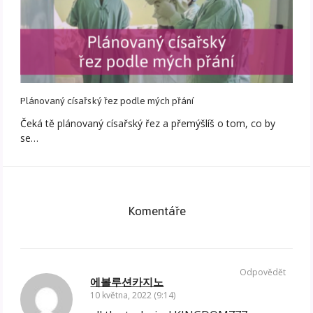
Plánovaný císařský řez podle mých přání
Čeká tě plánovaný císařský řez a přemýšlíš o tom, co by
se…
Komentáře
Odpovědět
에볼루션카지노
10 května, 2022 (9:14)