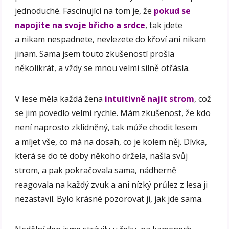
jednoduché. Fascinující na tom je, že
pokud se
napojíte na svoje břicho a srdce
, tak jdete
a nikam nespadnete, nevlezete do křoví ani nikam
jinam. Sama jsem touto zkušeností prošla
několikrát, a vždy se mnou velmi silně otřásla.
V lese měla každá žena
intuitivně najít strom
, což
se jim povedlo velmi rychle. Mám zkušenost, že kdo
není naprosto zklidněný, tak může chodit lesem
a míjet vše, co má na dosah, co je kolem něj. Dívka,
která se do té doby někoho držela, našla svůj
strom, a pak pokračovala sama, nádherně
reagovala na každý zvuk a ani nízký průlez z lesa ji
nezastavil. Bylo krásné pozorovat ji, jak jde sama.