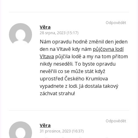
Odpovědět
Věra
28 srpna, 2023 (15:17)
Nám opravdu hodně změnil den jeden
den na Vltavě kdy nám
půjčovna lodí
Vltava
půjčila lodě a my na tom přitom
nikdy neseděli. To byste opravdu
nevěřili co se může stát když
uprostřed Českého Krumlova
vypadnete z lodi. Já dostala takový
záchvat strahu!
Odpovědět
Věra
31 prosince, 2023 (16:37)