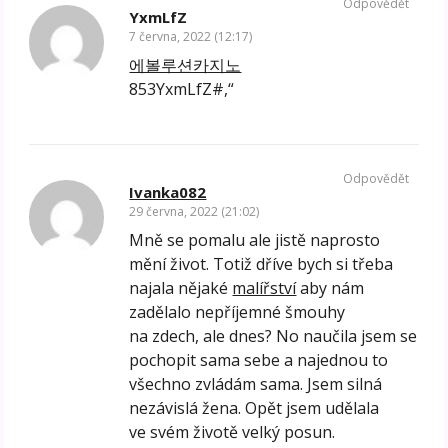
Odpovědět
YxmLfZ
7 června, 2022 (12:17)
에볼루션카지노
853YxmLfZ#,“
Odpovědět
Ivanka082
29 června, 2022 (21:02)
Mně se pomalu ale jistě naprosto
mění život. Totiž dříve bych si třeba
najala nějaké
malířství
aby nám
zadělalo nepříjemné šmouhy
na zdech, ale dnes? No naučila jsem se
pochopit sama sebe a najednou to
všechno zvládám sama. Jsem silná
nezávislá žena. Opět jsem udělala
ve svém životě velký posun.