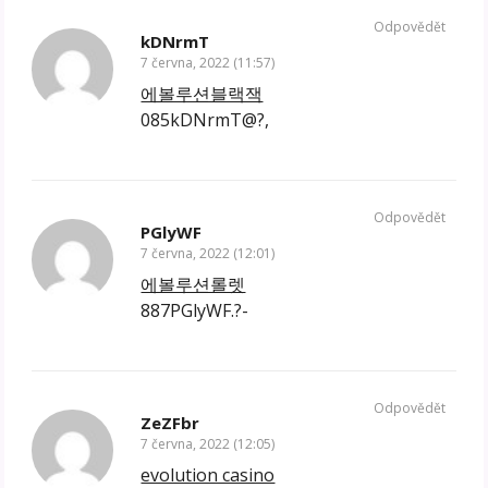
Odpovědět
kDNrmT
7 června, 2022 (11:57)
에볼루션블랙잭
085kDNrmT@?,
Odpovědět
PGlyWF
7 června, 2022 (12:01)
에볼루션롤렛
887PGlyWF.?-
Odpovědět
ZeZFbr
7 června, 2022 (12:05)
evolution casino