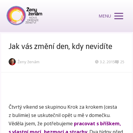
MENU
Jak vás změní den, kdy nevidíte
Ženy ženám
3.2. 2015
25
Čtvrtý víkend se skupinou Krok za krokem (cesta
z bulimie) se uskutečnil opět u mě v domečku.
Věděla jsem, že potřebujeme
pracovat s bříškem,
s vlastní mocí, bezmocí a strachy
. Dva týdny před