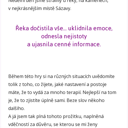
Nedělní den jsme strávily u řeky, na kamenech,
v nejkrásnějším místě Sázavy.
Řeka dočistila vše… uklidnila emoce,
odnesla nejistoty
a ujasnila cenné informace.
Během této hry si na různých situacích uvědomíte
tolik z toho, co žijete, jaké nastavení a postoje
máte, že to vydá za mnoho terapií. Nejlepší na tom
je, že to zjistíte úplně sami. Beze slov někoho
dalšího.
A já jsem tak plná tohoto prožitku, naplněná
vděčností za důvěru, se kterou se mi ženy