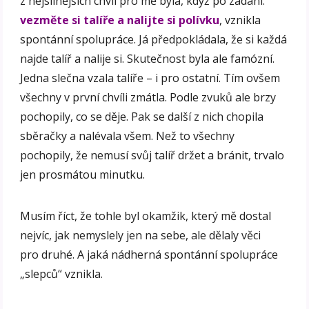
z nejsilnějších chvil pro mě byla, když po zadání:
vezměte si talíře a nalijte si polívku
, vznikla
spontánní spolupráce. Já předpokládala, že si každá
najde talíř a nalije si. Skutečnost byla ale famózní.
Jedna slečna vzala talíře – i pro ostatní. Tím ovšem
všechny v první chvíli zmátla. Podle zvuků ale brzy
pochopily, co se děje. Pak se další z nich chopila
sběračky a nalévala všem. Než to všechny
pochopily, že nemusí svůj talíř držet a bránit, trvalo
jen prosmátou minutku.
Musím říct, že tohle byl okamžik, který mě dostal
nejvíc, jak nemyslely jen na sebe, ale dělaly věci
pro druhé. A jaká nádherná spontánní spolupráce
„slepců“ vznikla.