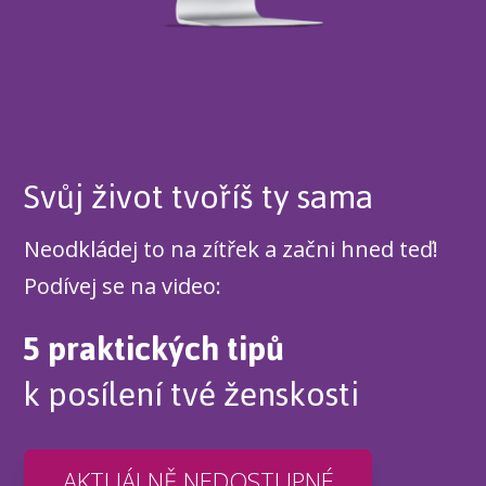
Svůj život tvoříš ty sama
Neodkládej to na zítřek a začni hned teď!
Podívej se na video:
5 praktických tipů
k posílení tvé ženskosti
AKTUÁLNĚ NEDOSTUPNÉ