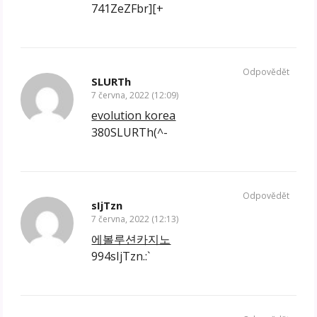
741ZeZFbr][+
Odpovědět
SLURTh
7 června, 2022 (12:09)
evolution korea
380SLURTh(^-
Odpovědět
sIjTzn
7 června, 2022 (12:13)
에볼루션카지노
994sIjTzn.:`