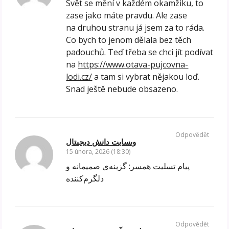
Svět se mění v každém okamžiku, to
zase jako máte pravdu. Ale zase
na druhou stranu já jsem za to ráda.
Co bych to jenom dělala bez těch
padouchů. Teď třeba se chci jít podívat
na
https://www.otava-pujcovna-
lodi.cz/
a tam si vybrat nějakou loď.
Snad ještě nebude obsazeno.
Odpovědět
وبسایت دانش دیجیتال
15 února, 2026 (18:30)
پیام تسلیت همسر: گزینه‌ی صمیمانه و
دلگرم‌کننده
Odpovědět