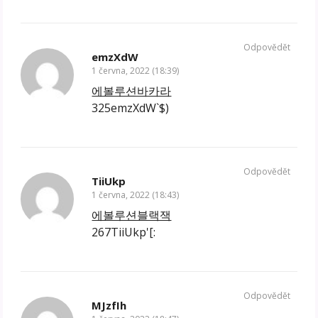
Odpovědět
emzXdW
1 června, 2022 (18:39)
에볼루션바카라
325emzXdW`$)
Odpovědět
TiiUkp
1 června, 2022 (18:43)
에볼루션블랙잭
267TiiUkp'[:
Odpovědět
MJzfIh