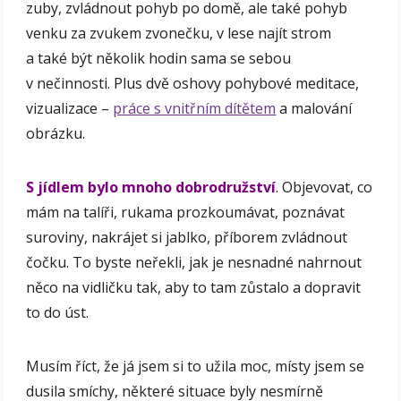
zuby, zvládnout pohyb po domě, ale také pohyb
venku za zvukem zvonečku, v lese najít strom
a také být několik hodin sama se sebou
v nečinnosti. Plus dvě oshovy pohybové meditace,
vizualizace –
práce s vnitřním dítětem
a malování
obrázku.
S jídlem bylo mnoho dobrodružství
. Objevovat, co
mám na talíři, rukama prozkoumávat, poznávat
suroviny, nakrájet si jablko, příborem zvládnout
čočku. To byste neřekli, jak je nesnadné nahrnout
něco na vidličku tak, aby to tam zůstalo a dopravit
to do úst.
Musím říct, že já jsem si to užila moc, místy jsem se
dusila smíchy, některé situace byly nesmírně