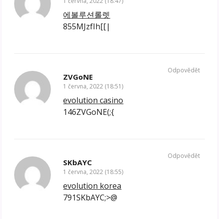
1 června, 2022 (18:47)
에볼루션롤렛
855MJzfIh[[|
Odpovědět
ZVGoNE
1 června, 2022 (18:51)
evolution casino
146ZVGoNE(;{
Odpovědět
SKbAYC
1 června, 2022 (18:55)
evolution korea
791SKbAYC;>@