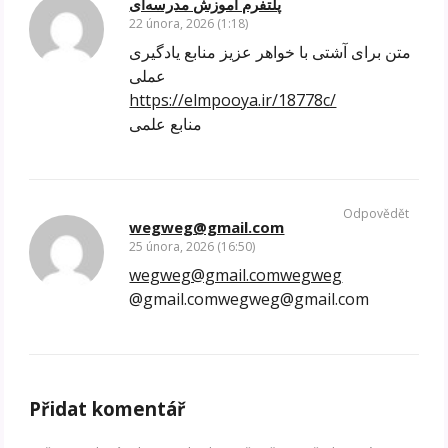
پلتفرم آموزش مدرسه‌ای
22 února, 2026 (1:18)
متن برای آشتی با خواهر عزیز منابع یادگیری
عملی
https://elmpooya.ir/18778c/
منابع علمی
Odpovědět
wegweg@gmail.com
25 února, 2026 (16:50)
wegweg@gmail.comwegweg
@gmail.comwegweg@gmail.com
Přidat komentář