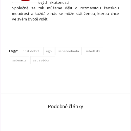
svých zkušeností.
Společně se tak můžeme dělit o rozmanitou ženskou
moudrost a každá z nás se může stát ženou, kterou chce
ve svém životě vidět.
Tagy:
dost dobrá
ego
sebehodnota
sebeláska
sebeúcta
sebevědomí
Podobné články