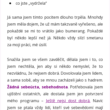
co jste „vydržela“
Já sama jsem tímto pocitem dlouho trpěla. Mnohdy
jsem měla dojem, že už mám takzvaně vyřešeno, ale
pokaždé se mi to vrátilo jako bumerang. Pokaždé
byl někdo lepší než já. Někdo vždy slízl smetanu
za moji práci, mé úsilí.
Snažila jsem se všem zavděčit, dělala jsem i to, co
jsem nechtěla, jen aby si někdo nemyslel, že to
nezvládnu, že nejsem dobrá. Dovolovala jsem lidem,
a sama sobě, aby se mnou zacházeli jako s hadrem.
Žádná sebeúcta, sebehodnota
. Potřebovala jsem
ujištění ostatních, ale dostala jsem jen potvrzení
mého programu –
Ještě nejsi dost dobrá.
Navíc
jsem se ptala vždy lidí, kteří své sebevědomí mají