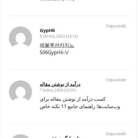
Odpovědět
GypHli
9 června, 2022 (23:15)
에볼루션카지노
506GypHli-\/
Odpovědět
درآمد از نوشتن مقاله
7 ledna, 2026 (23:01)
کسب درآمد از نوشتن مقاله برای
وب‌سایت‌ها: راهنمای جامع 11 نکته خاص
Odpovědět
منابع یادگیری تخصصی