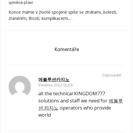
splněná přání
Konce máme v životě spojené spíše se ztrátami, bolestí,
zraněním, lítostí, komplikacemi,…
Komentáře
Odpovědět
에볼루션카지노
9 května, 2022 (8:20)
all the technical KINGDOM777
solutions and staff we need for
에볼루
션 카지노
operators who provide
world