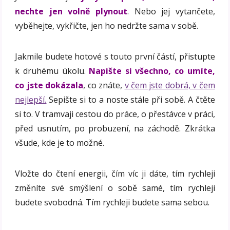
nechte jen volně plynout
. Nebo jej vytančete,
vyběhejte, vykřičte, jen ho nedržte sama v sobě.
Jakmile budete hotové s touto první částí, přistupte
k druhému úkolu.
Napište si všechno, co umíte,
co jste dokázala
, co znáte,
v čem jste dobrá, v čem
nejlepší.
Sepište si to a noste stále při sobě. A čtěte
si to. V tramvaji cestou do práce, o přestávce v práci,
před usnutím, po probuzení, na záchodě. Zkrátka
všude, kde je to možné.
Vložte do čtení energii, čím víc ji dáte, tím rychleji
změníte své smýšlení o sobě samé, tím rychleji
budete svobodná. Tím rychleji budete sama sebou.