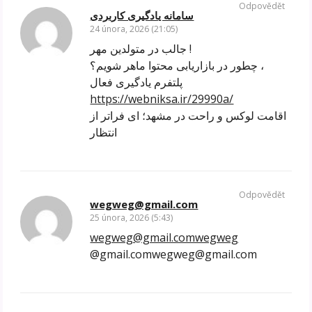
Odpovědět
سامانه یادگیری کاربردی
24 února, 2026 (21:05)
جالب در متولدین مهر !
چطور در بازاریابی محتوا ماهر شویم؟ ،
پلتفرم یادگیری فعال
https://webniksa.ir/29990a/
اقامت لوکس و راحت در مشهد؛ ‌ای فراتر از
انتظار
Odpovědět
wegweg@gmail.com
25 února, 2026 (5:43)
wegweg@gmail.comwegweg
@gmail.comwegweg@gmail.com