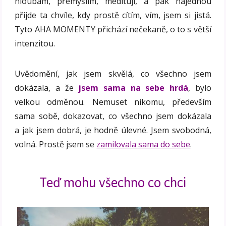
hloubám, přemýšlím, medituji, a pak najednou
přijde ta chvíle, kdy prostě cítím, vím, jsem si jistá.
Tyto AHA MOMENTY přichází nečekaně, o to s větší
intenzitou.
Uvědomění, jak jsem skvělá, co všechno jsem
dokázala, a že
jsem sama na sebe hrdá
, bylo
velkou odměnou. Nemuset nikomu, především
sama sobě, dokazovat, co všechno jsem dokázala
a jak jsem dobrá, je hodně úlevné. Jsem svobodná,
volná. Prostě jsem se
zamilovala sama do sebe
.
Teď mohu všechno co chci