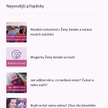
Nejnovější příspěvky
Rituální rozloučení s Ženy ženám a oslava
nových začátků
Blogerky Ženy ženám se loučí
Jak udělat něco, co nedává smysl? Čekat a
nebo začít?
Bojíš se být sama sebou? Zkus sílu ženského