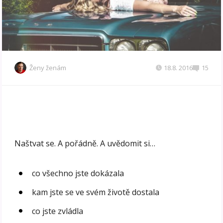
Ženy ženám
18.8. 2016
15
Naštvat se. A pořádně. A uvědomit si…
co všechno jste dokázala
kam jste se ve svém životě dostala
co jste zvládla