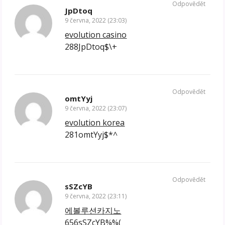
Odpovědět
JpDtoq
9 června, 2022 (23:03)
evolution casino
288JpDtoq$\+
Odpovědět
omtYyj
9 června, 2022 (23:07)
evolution korea
281omtYyj$*^
Odpovědět
sSZcYB
9 června, 2022 (23:11)
에볼루션카지노
656sSZcYB%%(