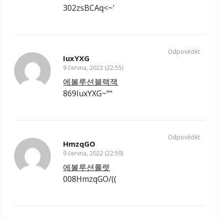
302zsBCAq<~'
Odpovědět
IuxYXG
9 června, 2022 (22:55)
에볼루션블랙잭
869IuxYXG~““
Odpovědět
HmzqGO
9 června, 2022 (22:59)
에볼루션롤렛
008HmzqGO/((