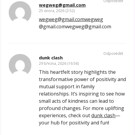
Odpovědět
wegweg@gmail.com
25 února, 2026 (2:52)
wegweg@gmail.comwegweg
@gmail.comwegweg@gmail.com
Odpovědět
dunk clash
29 března, 2026 (16:56)
This heartfelt story highlights the
transformative power of positivity and
mutual support in family
relationships. It’s inspiring to see how
small acts of kindness can lead to
profound changes. For more uplifting
experiences, check out
dunk clash
—
your hub for positivity and fun!