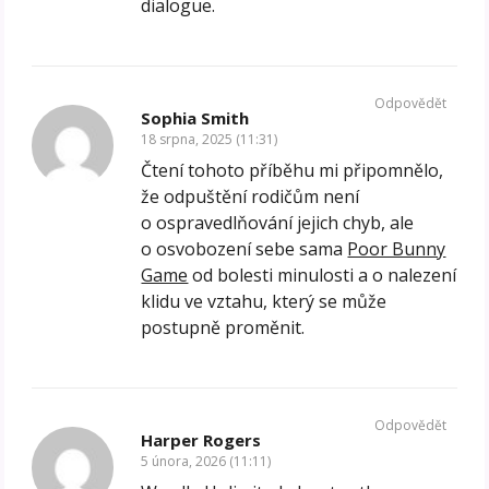
dialogue.
Odpovědět
Sophia Smith
18 srpna, 2025 (11:31)
Čtení tohoto příběhu mi připomnělo,
že odpuštění rodičům není
o ospravedlňování jejich chyb, ale
o osvobození sebe sama
Poor Bunny
Game
od bolesti minulosti a o nalezení
klidu ve vztahu, který se může
postupně proměnit.
Odpovědět
Harper Rogers
5 února, 2026 (11:11)