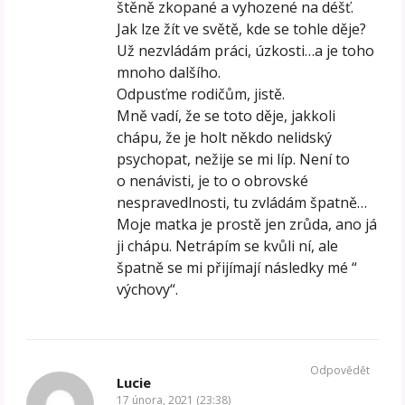
štěně zkopané a vyhozené na déšť.
Jak lze žít ve světě, kde se tohle děje?
Už nezvládám práci, úzkosti…a je toho
mnoho dalšího.
Odpusťme rodičům, jistě.
Mně vadí, že se toto děje, jakkoli
chápu, že je holt někdo nelidský
psychopat, nežije se mi líp. Není to
o nenávisti, je to o obrovské
nespravedlnosti, tu zvládám špatně…
Moje matka je prostě jen zrůda, ano já
ji chápu. Netrápím se kvůli ní, ale
špatně se mi přijímají následky mé “
výchovy“.
Odpovědět
Lucie
17 února, 2021 (23:38)