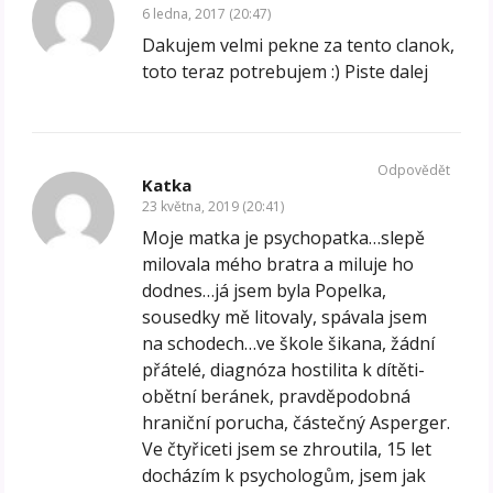
6 ledna, 2017 (20:47)
Dakujem velmi pekne za tento clanok,
toto teraz potrebujem :) Piste dalej
Odpovědět
Katka
23 května, 2019 (20:41)
Moje matka je psychopatka…slepě
milovala mého bratra a miluje ho
dodnes…já jsem byla Popelka,
sousedky mě litovaly, spávala jsem
na schodech…ve škole šikana, žádní
přátelé, diagnóza hostilita k dítěti-
obětní beránek, pravděpodobná
hraniční porucha, částečný Asperger.
Ve čtyřiceti jsem se zhroutila, 15 let
docházím k psychologům, jsem jak