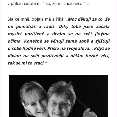
v půlce nádobí mi říká, že mi chce něco říct.
Šla ke mně, objala mě a říká:
„Moc děkuji za to, že
mi pomáháš a radíš. Díky tobě jsem začala
myslet pozitivně a dívám se na svět jinýma
očima. Konečně se věnuji sama sobě a zjišťuji
o sobě hodně věcí. Přišlo na tvoje slova… Když se
dívám na svět pozitivněji a dělám hezké věci,
tak se mi to vrací.“