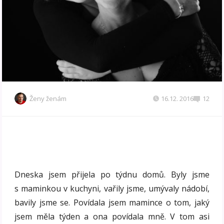
Ženy ženám
16.12. 2016
12
Dneska jsem přijela po týdnu domů. Byly jsme
s maminkou v kuchyni, vařily jsme, umývaly nádobí,
bavily jsme se. Povídala jsem mamince o tom, jaký
jsem měla týden a ona povídala mně. V tom asi