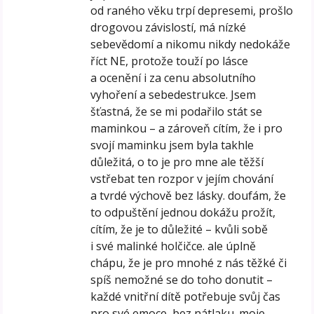
od raného věku trpí depresemi, prošlo
drogovou závislostí, má nízké
sebevědomí a nikomu nikdy nedokáže
říct NE, protože touží po lásce
a ocenění i za cenu absolutního
vyhoření a sebedestrukce. Jsem
šťastná, že se mi podařilo stát se
maminkou – a zároveň cítím, že i pro
svojí maminku jsem byla takhle
důležitá, o to je pro mne ale těžší
vstřebat ten rozpor v jejím chování
a tvrdé výchově bez lásky. doufám, že
to odpuštění jednou dokážu prožít,
cítím, že je to důležité – kvůli sobě
i své malinké holčičce. ale úplně
chápu, že je pro mnohé z nás těžké či
spíš nemožné se do toho donutit –
každé vnitřní dítě potřebuje svůj čas
pro své emoce, bez nátlaku. moje