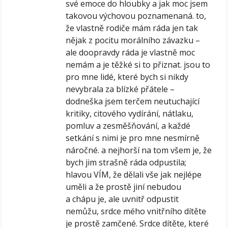
své emoce do hloubky a jak moc jsem
takovou výchovou poznamenaná. to,
že vlastně rodiče mám ráda jen tak
nějak z pocitu morálního závazku –
ale doopravdy ráda je vlastně moc
nemám a je těžké si to přiznat. jsou to
pro mne lidé, které bych si nikdy
nevybrala za blízké přátele –
dodneška jsem terčem neutuchající
kritiky, citového vydírání, nátlaku,
pomluv a zesměšňování, a každé
setkání s nimi je pro mne nesmírně
náročné. a nejhorší na tom všem je, že
bych jim strašně ráda odpustila;
hlavou VÍM, že dělali vše jak nejlépe
uměli a že prostě jiní nebudou
a chápu je, ale uvnitř odpustit
nemůžu, srdce mého vnitřního dítěte
je prostě zamčené. Srdce dítěte, které