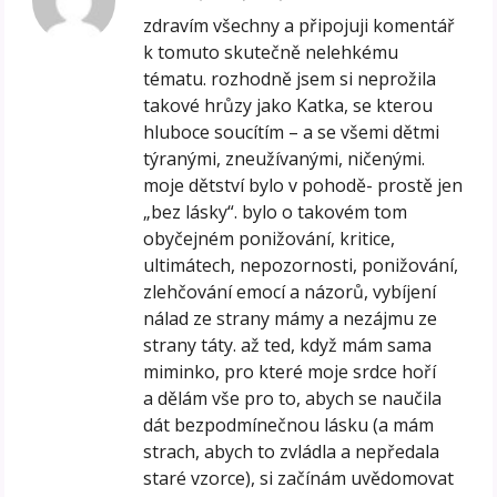
zdravím všechny a připojuji komentář
k tomuto skutečně nelehkému
tématu. rozhodně jsem si neprožila
takové hrůzy jako Katka, se kterou
hluboce soucítím – a se všemi dětmi
týranými, zneužívanými, ničenými.
moje dětství bylo v pohodě- prostě jen
„bez lásky“. bylo o takovém tom
obyčejném ponižování, kritice,
ultimátech, nepozornosti, ponižování,
zlehčování emocí a názorů, vybíjení
nálad ze strany mámy a nezájmu ze
strany táty. až ted, když mám sama
miminko, pro které moje srdce hoří
a dělám vše pro to, abych se naučila
dát bezpodmínečnou lásku (a mám
strach, abych to zvládla a nepředala
staré vzorce), si začínám uvědomovat