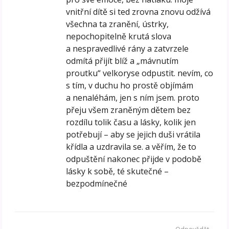
vnitřní dítě si ted zrovna znovu odžívá
všechna ta zranění, ústrky,
nepochopitelně krutá slova
a nespravedlivé rány a zatvrzele
odmítá přijít blíž a „mávnutím
proutku“ velkoryse odpustit. nevím, co
s tím, v duchu ho prostě objímám
a nenaléhám, jen s ním jsem. proto
přeju všem zraněným dětem bez
rozdílu tolik času a lásky, kolik jen
potřebují – aby se jejich duši vrátila
křídla a uzdravila se. a věřím, že to
odpuštění nakonec přijde v podobě
lásky k sobě, té skutečné –
bezpodmínečné