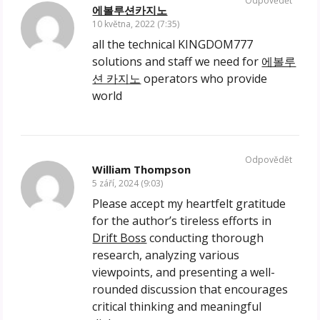
Odpovědět
에볼루션카지노
10 května, 2022 (7:35)
all the technical KINGDOM777
solutions and staff we need for
에볼루
션 카지노
operators who provide
world
Odpovědět
William Thompson
5 září, 2024 (9:03)
Please accept my heartfelt gratitude
for the author’s tireless efforts in
Drift Boss
conducting thorough
research, analyzing various
viewpoints, and presenting a well-
rounded discussion that encourages
critical thinking and meaningful