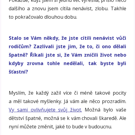
Pokaždé, když jsem si jednu věc vyřešila, přišlo něco
dalšího a znovu jsem cítila nenávist, zlobu. Takhle
to pokračovalo dlouhou dobu.
Stalo se Vám někdy, že jste cítili nenávist vůči
rodičům? Zazlívali jste jim, že to, či ono dělali
špatně? Říkali jste si, že Vám zničili život nebo
kdyby zrovna tohle nedělali, tak byste byli
šťastní?
Myslím, že každý zažil více či méně takové pocity
a měl takové myšlenky. Já vám ale něco prozradím.
Vy sami ovlivňujete svůj život.
Možná bylo vaše
dětství špatné, možná se k vám chovali škaredě. Ale
nyní můžete změnit, jaké to bude v budoucnu.