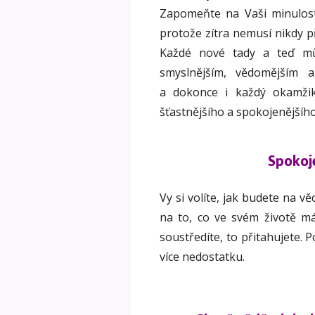
Zapomeňte na Vaši minulost,
protože zítra nemusí nikdy př
Každé nové tady a teď mů
smyslnějším, vědomějším 
a dokonce i každý okamži
šťastnějšího a spokojenějšího
Spokoje
Vy si volíte, jak budete na vě
na to, co ve svém životě má
soustředíte, to přitahujete. 
více nedostatku.