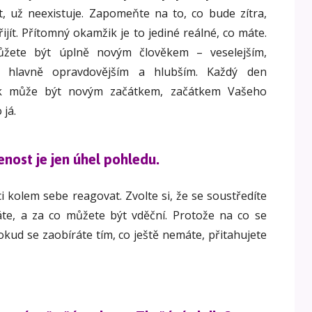
 už neexistuje. Zapomeňte na to, co bude zítra,
ijít. Přítomný okamžik je to jediné reálné, co máte.
žete být úplně novým člověkem – veselejším,
a hlavně opravdovějším a hlubším. Každý den
k může být novým začátkem, začátkem Vašeho
 já.
nost je jen úhel pohledu.
ci kolem sebe reagovat. Zvolte si, že se soustředíte
te, a za co můžete být vděční. Protože na co se
Pokud se zaobíráte tím, co ještě nemáte, přitahujete