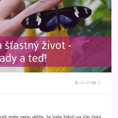
7.4. 2017
11
ivotě máte nebo věříte, že Vaše štěstí na Vás čeká