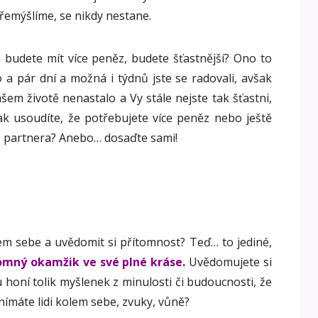
řemýšlíme, se nikdy nestane.
 a budete mít více peněz, budete šťastnější? Ono to
o a pár dní a možná i týdnů jste se radovali, avšak
šem životě nenastalo a Vy stále nejste tak šťastni,
 tak usoudíte, že potřebujete více peněz nebo ještě
o partnera? Anebo… dosaďte sami!
em sebe a uvědomit si přítomnost? Teď… to jediné,
omný okamžik ve své plné kráse.
Uvědomujete si
 honí tolik myšlenek z minulosti či budoucnosti, že
ímáte lidi kolem sebe, zvuky, vůně?