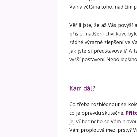
Valná většina toho, nad čím p
Věřili jste, že až Vás povýší
přišlo, nadšení chvilkové byl
žádné výrazné zlepšení ve Va
jak jste si představovali? A
vyšší postavení. Nebo lepšíh
Kam dál?
Co třeba rozhlédnout se kol
co je opravdu skutečné.
Přít
jej vůbec nebo se Vám hlavou
Vám proplouvá mezi prsty? Vn