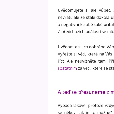
Uvědomujete si ale vůbec, 
nevrátí, ale že stále dokola 
a negativní k sobě také přit
Z předchozích událostí se může
Uvědomte si, co dobrého Vám 
Vyřešte si věci, které na Vás
říct. Ale neuvízněte tam. P
i ostatním
za věci, které se s
A teď se přesuneme z m
Vypadá lákavě, protože vždyc
se někdy, jak je to možné? 