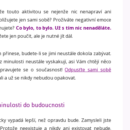
že touto aktivitou se nejenže nic nenapraví ani
ubližujete jen sami sobě? Prožíváte negativní emoce
ahujete?
Co bylo, to bylo. Už s tím nic nenaděláte.
te jen poučit, ale je nutné jít dál.
přinese, budete-li se jimi neustále dokola zabývat.
 z minulosti neustále vyskakují, asi Vám chtějí něco
řipravujete se o současnost!
Odpusťte sami sobě
tali a už se nikdy nebudou opakovat.
inulosti do budoucnosti
ky vypadá lepší, než opravdu bude. Zamysleli jste
Protože neexistuje a nikdy ani existovat nebude.