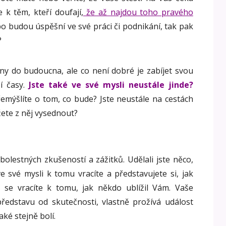
 k těm, kteří doufají,
že až najdou toho pravého
o budou úspěšní ve své práci či podnikání, tak pak
?
ány do budoucna, ale co není dobré je zabíjet svou
í časy.
Jste také ve své mysli neustále jinde?
emýšlíte o tom, co bude? Jste neustále na cestách
žete z něj vysednout?
bolestných zkušeností a zážitků. Udělali jste něco,
ve své mysli k tomu vracíte a představujete si, jak
o se vracíte k tomu, jak někdo ublížil Vám. Vaše
ředstavu od skutečnosti, vlastně prožívá událost
ké stejně bolí.