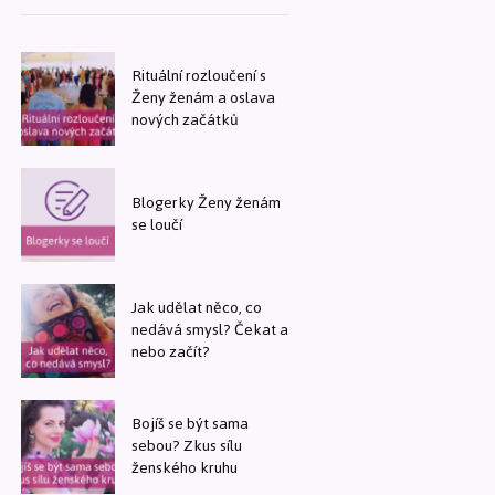
Rituální rozloučení s
Ženy ženám a oslava
nových začátků
Blogerky Ženy ženám
se loučí
Jak udělat něco, co
nedává smysl? Čekat a
nebo začít?
Bojíš se být sama
sebou? Zkus sílu
ženského kruhu