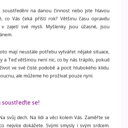
u soustředěni na danou činnost nebo jste hlavou
, co Vás čeká příští rok? Většinu času opravdu
v zajetí své mysli. Myšlenky jsou úžasné, jsou
pánem.
roto mají neustále potřebu vytvářet nějaké situace,
dy a Teď většinou není nic, co by nás trápilo, pokud
život ve své čisté podobě a pocit hlubokého klidu.
doucnu, ale můžeme ho prožívat pouze nyní.
a soustřeďte se!
 Na svůj dech. Na lidi a věci kolem Vás. Zaměřte se
 co nejvíce dokážete. Svými smysly i svým srdcem.