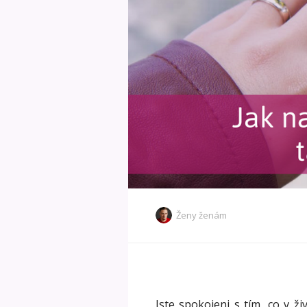
Ženy ženám
Jste spokojeni s tím, co v ž