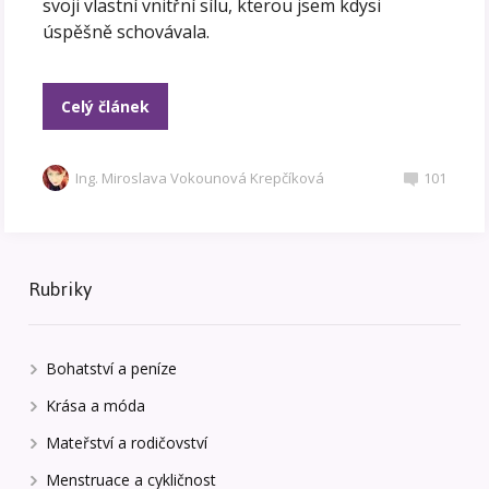
svoji vlastní vnitřní sílu, kterou jsem kdysi
úspěšně schovávala.
Celý článek
Ing. Miroslava Vokounová Krepčíková
101
Rubriky
Bohatství a peníze
Krása a móda
Mateřství a rodičovství
Menstruace a cykličnost