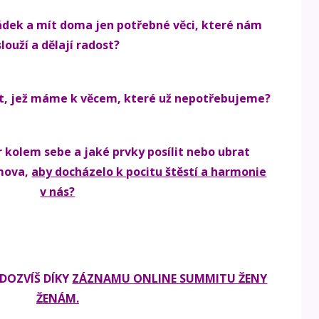
řádek a mít doma jen potřebné věci, které nám
slouží a dělají radost?
ut, jež máme k věcem, které už nepotřebujeme?
r kolem sebe a jaké prvky posílit nebo ubrat
omova,
aby docházelo k pocitu štěstí a harmonie
v nás?
 DOZVÍŠ DÍKY
ZÁZNAMU ONLINE SUMMITU ŽENY
ŽENÁM.