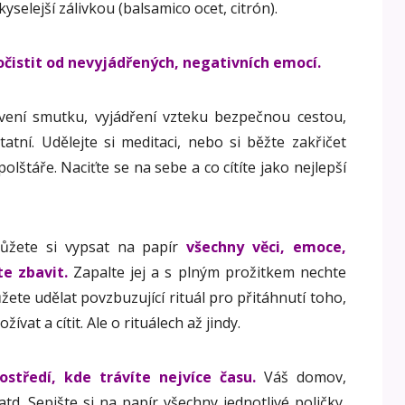
 kyselejší zálivkou (balsamico ocet, citrón).
čistit od nevyjádřených, negativních emocí.
vení smutku, vyjádření vzteku bezpečnou cestou,
tatní. Udělejte si meditaci, nebo si běžte zakřičet
lštáře. Naciťte se na sebe a co cítíte jako nejlepší
 Můžete si vypsat na papír
všechny věci, emoce,
e zbavit.
Zapalte jej a s plným prožitkem nechte
žete udělat povzbuzující rituál pro přitáhnutí toho,
ívat a cítit. Ale o rituálech až jindy.
ostředí, kde trávíte nejvíce času.
Váš domov,
atd. Sepište si na papír všechny jednotlivé poličky,