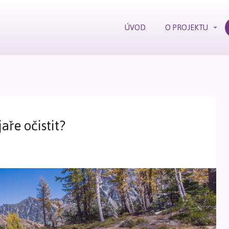
ÚVOD
O PROJEKTU
aře očistit?