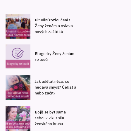
Rituální rozloučení s
Ženy ženám a oslava
nových začátků
Blogerky Ženy ženám
se loučí
Jak udělat něco, co
nedává smysl? Čekat a
nebo začít?
Bojíš se být sama
sebou? Zkus sílu
ženského kruhu