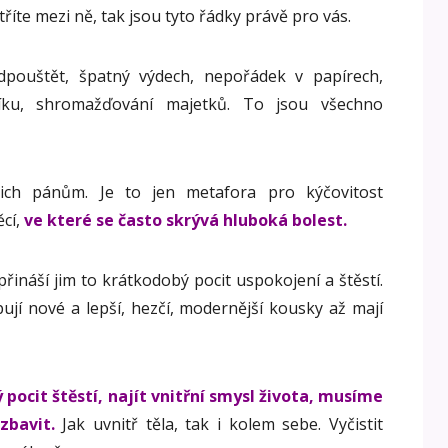
říte mezi ně, tak jsou tyto řádky právě pro vás.
dpouštět, špatný výdech, nepořádek v papírech,
íku, shromažďování majetků. To jsou všechno
ejich pánům. Je to jen metafora pro kýčovitost
cí,
ve které se často skrývá hluboká bolest.
přináší jim to krátkodobý pocit uspokojení a štěstí.
pují nové a lepší, hezčí, modernější kousky až mají
pocit štěstí, najít vnitřní smysl života, musíme
zbavit.
Jak uvnitř těla, tak i kolem sebe. Vyčistit