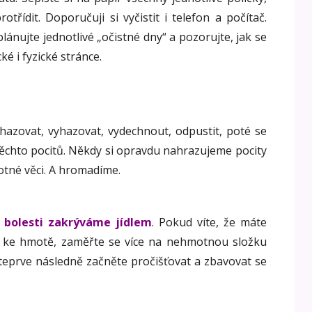
otřídit. Doporučuji si vyčistit i telefon a počítač.
ánujte jednotlivé „očistné dny“ a pozorujte, jak se
é i fyzické stránce.
azovat, vyhazovat, vydechnout, odpustit, poté se
těchto pocitů. Někdy si opravdu nahrazujeme pocity
otné věci. A hromadíme.
 bolesti zakrýváme jídlem
. Pokud víte, že máte
 ke hmotě, zaměřte se více na nehmotnou složku
 teprve následně začněte pročišťovat a zbavovat se