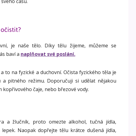
e svého času.
očistit?
ní, je naše tělo. Díky tělu žijeme, můžeme se
nás baví a
naplňovat své poslání.
a to na fyzické a duchovní. Očista fyzického těla je
 a pitného režimu. Doporučuji si udělat nějakou
ím kopřivového čaje, nebo březové vody.
a a žlučník, proto omezte alkohol, tučná jídla,
lepek. Naopak dopřejte tělu krátce dušená jídla,