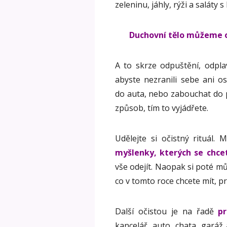
zeleninu, jáhly, rýži a saláty s
Duchovní tělo můžeme o
A to skrze odpuštění, odpla
abyste nezranili sebe ani os
do auta, nebo zabouchat do po
způsob, tím to vyjádřete.
Udělejte si očistný rituál.
myšlenky, kterých se chcet
vše odejít. Naopak si poté mů
co v tomto roce chcete mít, prož
Další očistou je na řadě
pr
kancelář, auto, chata, garáž 