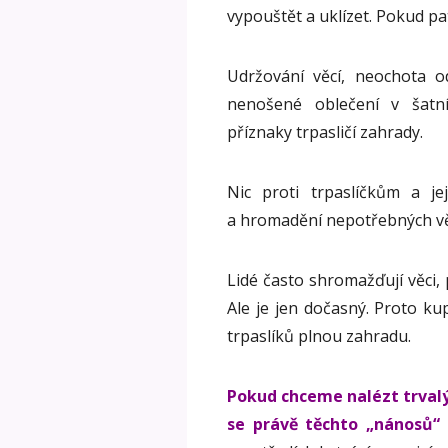
vypouštět a uklízet. Pokud pat
Udržování věcí, neochota o
nenošené oblečení v šatn
příznaky trpasličí zahrady.
Nic proti trpaslíčkům a j
a hromadění nepotřebných vě
Lidé často shromažďují věci, 
Ale je jen dočasný. Proto ku
trpaslíků plnou zahradu.
Pokud chceme nalézt trvalý 
se právě těchto „nánosů“ 