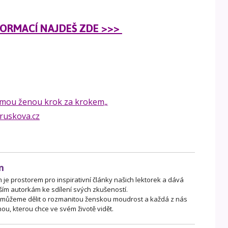
NFORMACÍ NAJDEŠ ZDE >>>
mou ženou krok za krokem„
ruskova.cz
m
je prostorem pro inspirativní články našich lektorek a dává
ším autorkám ke sdílení svých zkušeností.
 můžeme dělit o rozmanitou ženskou moudrost a každá z nás
ou, kterou chce ve svém životě vidět.