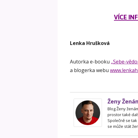
V
ÍCE I
Lenka Hrušková
Autorka e-booku
„Sebe-vědo
a blogerka webu
www.lenkah
Ženy Žená
Blog Ženy ženám 
prostor také dal
Společně se tak
se může stát žen