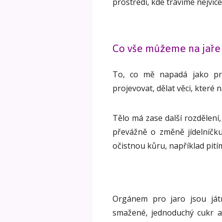
prostředí, kde trávíme nejvíc
Co vše můžeme na jaře 
To, co mě napadá jako prv
projevovat, dělat věci, které 
Tělo má zase další rozdělení, 
převážně o změně jídelníčku
očistnou kůru, například pit
Orgánem pro jaro jsou játr
smažené, jednoduchý cukr a 