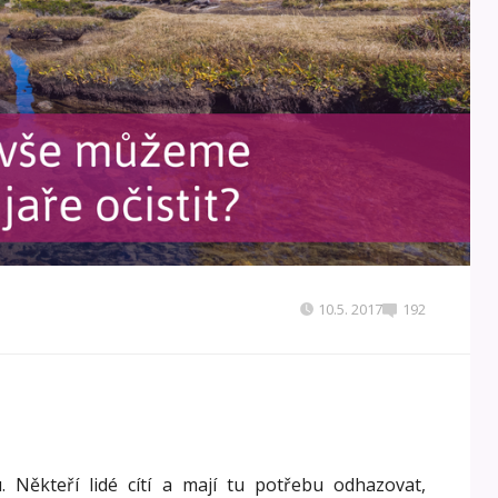
10.5. 2017
192
. Někteří lidé cítí a mají tu potřebu odhazovat,