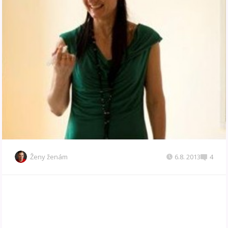
Ženy ženám
6.8. 2013
4