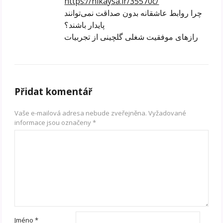
https://nikaysa.ir/35570c/
چرا روابط عاشقانه بدون صداقت نمی‌توانند
پایدار باشند؟
رازهای موفقیت شغلی گلچینی از تجربیات
Přidat komentář
Vaše e-mailová adresa nebude zveřejněna.
Vyžadované
informace jsou označeny
*
Jméno
*