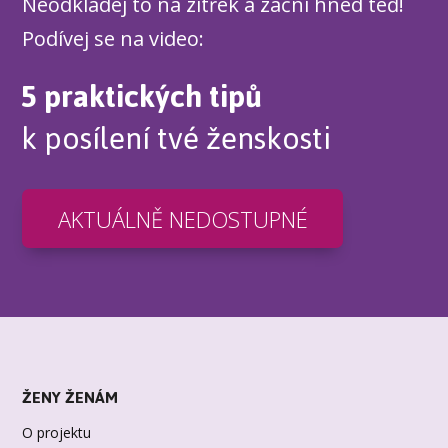
Neodkládej to na zítřek a začni hned teď!
Podívej se na video:
5 praktických tipů
k posílení tvé ženskosti
AKTUÁLNĚ NEDOSTUPNÉ
ŽENY ŽENÁM
O projektu