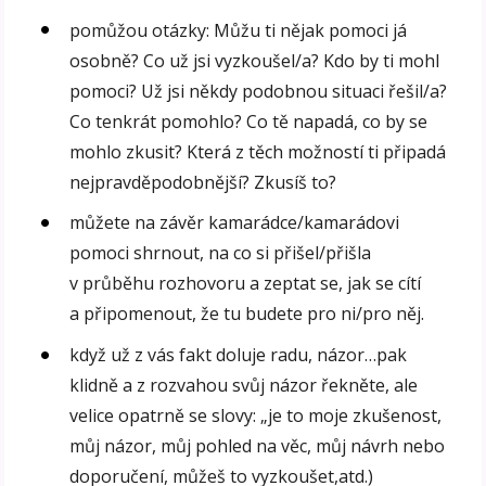
pomůžou otázky: Můžu ti nějak pomoci já
osobně? Co už jsi vyzkoušel/a? Kdo by ti mohl
pomoci? Už jsi někdy podobnou situaci řešil/a?
Co tenkrát pomohlo? Co tě napadá, co by se
mohlo zkusit? Která z těch možností ti připadá
nejpravděpodobnější? Zkusíš to?
můžete na závěr kamarádce/kamarádovi
pomoci shrnout, na co si přišel/přišla
v průběhu rozhovoru a zeptat se, jak se cítí
a připomenout, že tu budete pro ni/pro něj.
když už z vás fakt doluje radu, názor…pak
klidně a z rozvahou svůj názor řekněte, ale
velice opatrně se slovy: „je to moje zkušenost,
můj názor, můj pohled na věc, můj návrh nebo
doporučení, můžeš to vyzkoušet,atd.)