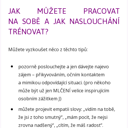
JAK MŮŽETE PRACOVAT
NA SOBĚ A JAK NASLOUCHÁNÍ
TRÉNOVAT?
Můžete vyzkoušet něco z těchto tipů:
pozorně poslouchejte a jen dávejte najevo
zájem – přikyvováním, očním kontaktem
a mimikou odpovídající situaci. (pro někoho
může být už jen MLČENÍ velice inspirujícím
osobním zážitkem J)
můžete projevit empatii slovy: „vidím na tobě,
že jsi z toho smutný“, „mám pocit, že nejsi
zrovna nadšený“, „cítím, že máš radost“.