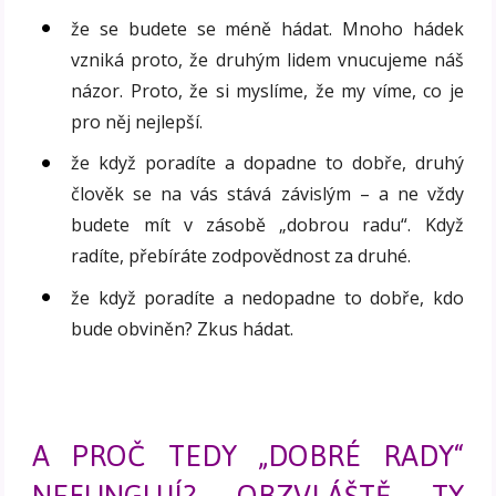
že se budete se méně hádat. Mnoho hádek
vzniká proto, že druhým lidem vnucujeme náš
názor. Proto, že si myslíme, že my víme, co je
pro něj nejlepší.
že když poradíte a dopadne to dobře, druhý
člověk se na vás stává závislým – a ne vždy
budete mít v zásobě „dobrou radu“. Když
radíte, přebíráte zodpovědnost za druhé.
že když poradíte a nedopadne to dobře, kdo
bude obviněn? Zkus hádat.
A PROČ TEDY „DOBRÉ RADY“
NEFUNGUJÍ? OBZVLÁŠTĚ TY