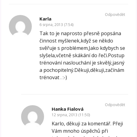
Odpovědět
Karla
6 srpna, 2013 (7:54)
Tak to je naprosto přesně popsána
činnost myšlenek,když se někdo
svěřuje s problémem.Jako kdybych se
slyšela,včetně skákání do řeči.Postup
trénování naslouchání je skvělý,jasný
a pochopitelný.Děkuji,děkuji,začínám
trénovat . :-)
Odpovědět
Hanka Fialová
12 srpna, 2013 (11:50)
Karlo, děkuji za komentář. Přeji
Vám mnoho úspěchů při