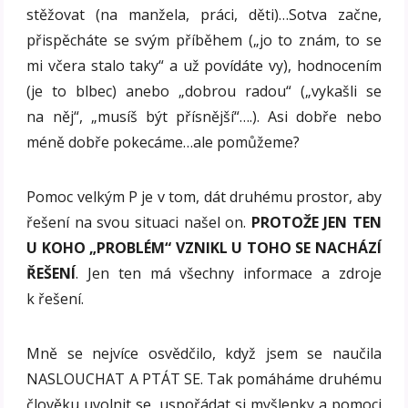
stěžovat (na manžela, práci, děti)…Sotva začne,
přispěcháte se svým příběhem („jo to znám, to se
mi včera stalo taky“ a už povídáte vy), hodnocením
(je to blbec) anebo „dobrou radou“ („vykašli se
na něj“, „musíš být přísnější“….). Asi dobře nebo
méně dobře pokecáme…ale pomůžeme?
Pomoc velkým P je v tom, dát druhému prostor, aby
řešení na svou situaci našel on.
PROTOŽE JEN TEN
U KOHO „PROBLÉM“ VZNIKL U TOHO SE NACHÁZÍ
ŘEŠENÍ
. Jen ten má všechny informace a zdroje
k řešení.
Mně se nejvíce osvědčilo, když jsem se naučila
NASLOUCHAT A PTÁT SE. Tak pomáháme druhému
člověku uvolnit se, uspořádat si myšlenky a pomoci