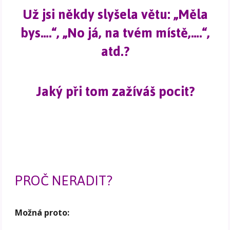
Už jsi někdy slyšela větu: „Měla
bys….“, „No já, na tvém místě,….“,
atd.?
Jaký při tom zažíváš pocit?
PROČ NERADIT?
Možná proto: