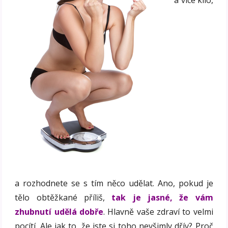
a více kilo,
a rozhodnete se s tím něco udělat. Ano, pokud je
tělo obtěžkané příliš,
tak je jasné, že vám
zhubnutí udělá dobře
. Hlavně vaše zdraví to velmi
pocítí. Ale jak to, že jste si toho nevšimly dřív? Proč