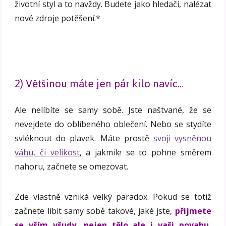
životní styl a to navždy. Budete jako hledači, nalézat
nové zdroje potěšení.*
2) Většinou máte jen pár kilo navíc…
Ale nelíbíte se samy sobě. Jste naštvané, že se
nevejdete do oblíbeného oblečení. Nebo se stydíte
svléknout do plavek. Máte prostě
svoji vysněnou
váhu, či velikost
, a jakmile se to pohne směrem
nahoru, začnete se omezovat.
Zde vlastně vzniká velký paradox. Pokud se totiž
začnete líbit samy sobě takové, jaké jste,
přijmete
se vším všudy, nejen tělo ale i vaši povahu,