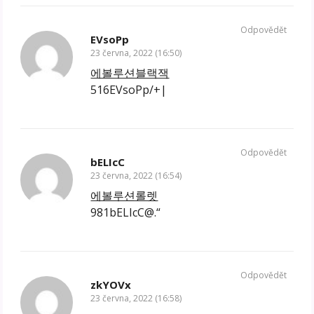
Odpovědět
EVsoPp
23 června, 2022 (16:50)
에볼루션블랙잭
516EVsoPp/+|
Odpovědět
bELIcC
23 června, 2022 (16:54)
에볼루션롤렛
981bELIcC@.“
Odpovědět
zkYOVx
23 června, 2022 (16:58)