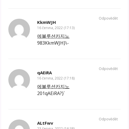
Odpovědět
KkmWJH
16 června, 2022 (17:13)
에볼루션카지노
983KkmWJH}\-
Odpovědět
qAEiRA
16 června, 2022 (17:18)
에볼루션카지노
201qAEiRA?}`
Odpovědět
ALtFwv
23 června, 2022 (16:38)