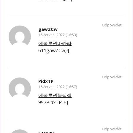
Odpovědět
gawZCw
16 června, 2022 (16:53)
에볼루션바카라
611gawZCw}![
Odpovědět
PidxTP
16 června, 2022 (16:57)
에볼루션블랙잭
957PidxTP-+{
Odpovědět