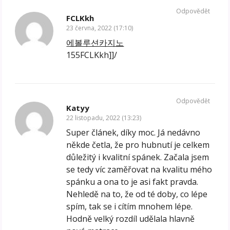
Odpovědět
FCLKkh
23 června, 2022 (17:10)
에볼루션카지노
155FCLKkh]]/
Odpovědět
Katyy
22 listopadu, 2022 (13:23)
Super článek, díky moc. Já nedávno
někde četla, že pro hubnutí je celkem
důležitý i kvalitní spánek. Začala jsem
se tedy víc zaměřovat na kvalitu mého
spánku a ona to je asi fakt pravda.
Nehledě na to, že od té doby, co lépe
spím, tak se i cítím mnohem lépe.
Hodně velký rozdíl udělala hlavně