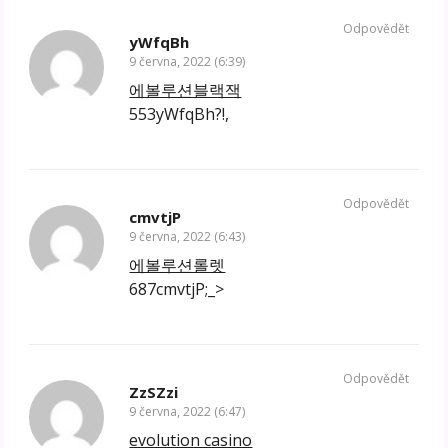
Odpovědět
yWfqBh
9 června, 2022 (6:39)
에볼루션블랙잭
553yWfqBh?!,
Odpovědět
cmvtjP
9 června, 2022 (6:43)
에볼루션롤렛
687cmvtjP;_>
Odpovědět
ZzSZzi
9 června, 2022 (6:47)
evolution casino