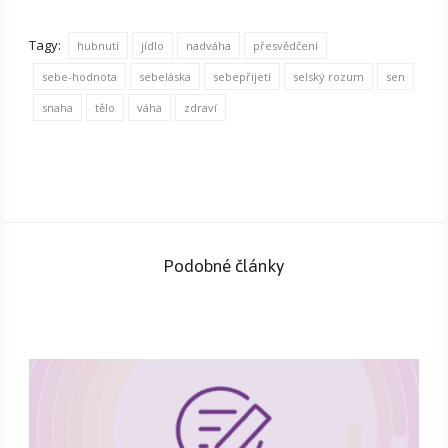
Tagy:
hubnutí
jídlo
nadváha
přesvědčení
sebe-hodnota
sebeláska
sebepřijetí
selský rozum
sen
snaha
tělo
váha
zdraví
Podobné články