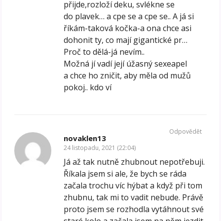
přijde,rozloží deku, svlékne se
do plavek… a cpe se a cpe se.. A já si
říkám-taková kočka-a ona chce asi
dohonit ty, co mají gigantické pr…
Proč to dělá-já nevím..
Možná jí vadí její úžasný sexeapel
a chce ho zničit, aby měla od mužů
pokoj.. kdo ví
Odpovědět
novaklen13
24 listopadu, 2021 (22:04)
Já až tak nutně zhubnout nepotřebuji.
Říkala jsem si ale, že bych se ráda
začala trochu víc hýbat a když při tom
zhubnu, tak mi to vadit nebude. Právě
proto jsem se rozhodla vytáhnout své