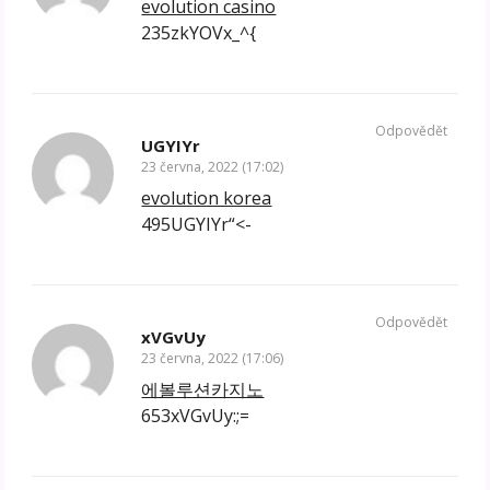
evolution casino
235zkYOVx_^{
Odpovědět
UGYIYr
23 června, 2022 (17:02)
evolution korea
495UGYIYr“<-
Odpovědět
xVGvUy
23 června, 2022 (17:06)
에볼루션카지노
653xVGvUy:;=