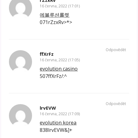
rZzxRv
16 června, 2022 (17:01)
에볼루션롤렛
071rZzxRv>*>
Odpovědět
ffXrFz
16 června, 2022 (17:05)
evolution casino
507ffXrFz/:^
Odpovědět
lrvEVW
16 června, 2022 (17:09)
evolution korea
838lrvEVW&]+