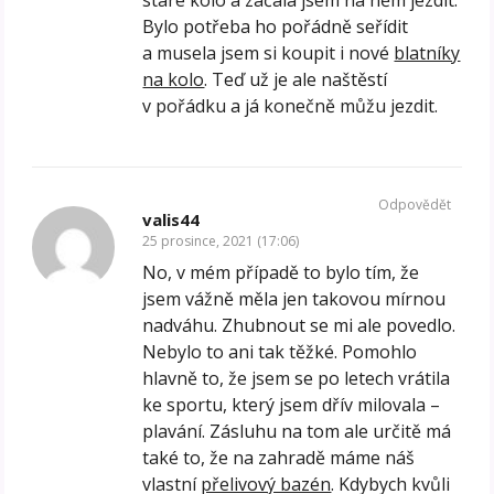
staré kolo a začala jsem na něm jezdit.
Bylo potřeba ho pořádně seřídit
a musela jsem si koupit i nové
blatníky
na kolo
. Teď už je ale naštěstí
v pořádku a já konečně můžu jezdit.
Odpovědět
valis44
25 prosince, 2021 (17:06)
No, v mém případě to bylo tím, že
jsem vážně měla jen takovou mírnou
nadváhu. Zhubnout se mi ale povedlo.
Nebylo to ani tak těžké. Pomohlo
hlavně to, že jsem se po letech vrátila
ke sportu, který jsem dřív milovala –
plavání. Zásluhu na tom ale určitě má
také to, že na zahradě máme náš
vlastní
přelivový bazén
. Kdybych kvůli