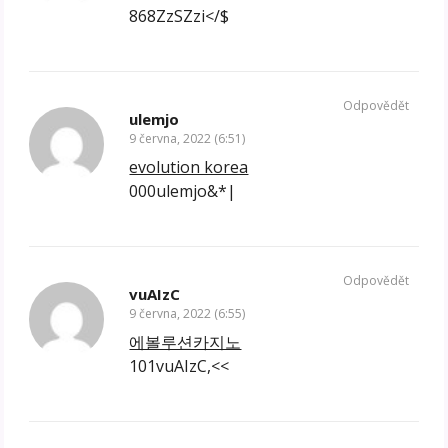
868ZzSZzi</$
Odpovědět
ulemjo
9 června, 2022 (6:51)
evolution korea
000ulemjo&*|
Odpovědět
vuAIzC
9 června, 2022 (6:55)
에볼루션카지노
101vuAIzC,<<