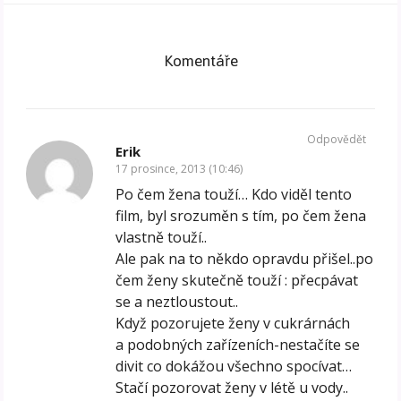
Komentáře
Odpovědět
Erik
17 prosince, 2013 (10:46)
Po čem žena touží… Kdo viděl tento
film, byl srozuměn s tím, po čem žena
vlastně touží..
Ale pak na to někdo opravdu přišel..po
čem ženy skutečně touží : přecpávat
se a neztloustout..
Když pozorujete ženy v cukrárnách
a podobných zařízeních-nestačíte se
divit co dokážou všechno spocívat…
Stačí pozorovat ženy v létě u vody..