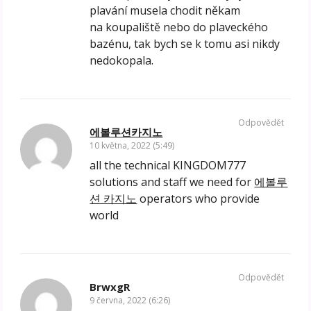
plavání musela chodit někam
na koupaliště nebo do plaveckého
bazénu, tak bych se k tomu asi nikdy
nedokopala.
Odpovědět
에볼루션카지노
10 května, 2022 (5:49)
all the technical KINGDOM777
solutions and staff we need for
에볼루
션 카지노
operators who provide
world
Odpovědět
BrwxgR
9 června, 2022 (6:26)