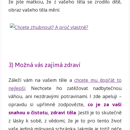
že jste matkou, že z vašeho těla se zrodilo dítě,
obraz vašeho těla mění.
3) Možná vás zajímá zdraví
Záleží vám na vašem těle a
chcete mu dopřát to
nejlepší
. Nechcete ho zatěžovat nadbytečnou
váhou, ani nezdravými potravinami. I zde apeluji –
opravdu si upřímně zodpovězte,
co je za vaší
snahou o čistotu, zdraví těla
. Jestli je to skutečně
z lásky k sobě, z vědomí, že je to pro tento život
vaše jediná milovaná schránka. Jakmile je totiž péče