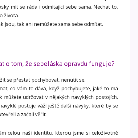
ásky mít se ráda i odmítající sebe sama. Nechat to,
o života.
 jak jsou, tak ani nemůžete sama sebe odmítat.
at o tom, že sebeláska opravdu funguje?
žit se přestat pochybovat, nenutit se.
at, co vám to dává, když pochybujete, jaké to má
k můžete udržovat v nějakých navyklých postojích,
avyklé postoje váží ještě další návyky, které by se
evřeli a začali věřit.
m celou naši identitu, kterou jsme si celoživotně