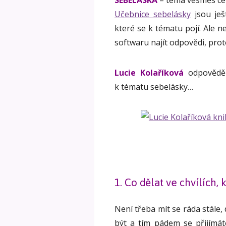
SEBELÁSKA
– téma vesměs ce
Učebnice sebelásky
jsou ješ
které se k tématu pojí. Ale
softwaru najít odpovědi, prot
Lucie Kolaříková
odpovědě
k tématu sebelásky…
1. Co dělat ve chvílích, 
Není třeba mít se ráda stále,
být a tím pádem se přijímáte