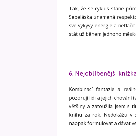
Tak, že se cyklus stane při
Sebeláska znamená respektov
své výkyvy energie a netlačit
stát už během jednoho měsíce,
6. Nejoblíbenější knížk
Kombinací fantazie a reáln
pozoruji lidi a jejich chování
většiny a zatoužila jsem s t
knihu za rok. Nedokážu v s
naopak formulovat a dávat v