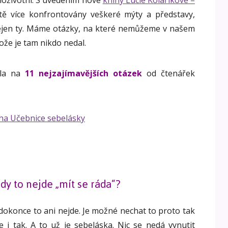
loživotní. S uvedením nové
knihy Lucie Kolaříkové –
tě více konfrontovány veškeré mýty a představy,
 nejen ty. Máme otázky, na které nemůžeme v našem
ože je tam nikdo nedal.
la na
11 nejzajímavějších otázek
od čtenářek
kdy to nejde „mít se ráda“?
 dokonce to ani nejde. Je možné nechat to proto tak
 i tak. A to už je sebeláska. Nic se nedá vynutit