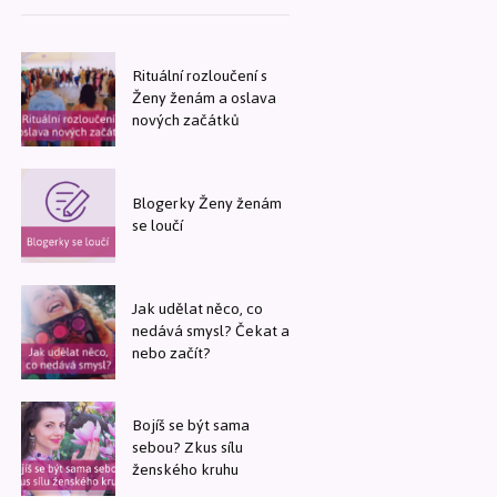
Rituální rozloučení s
Ženy ženám a oslava
nových začátků
Blogerky Ženy ženám
se loučí
Jak udělat něco, co
nedává smysl? Čekat a
nebo začít?
Bojíš se být sama
sebou? Zkus sílu
ženského kruhu