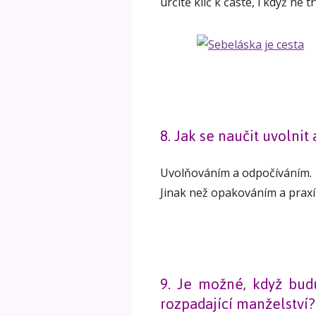
určitě klíč k časté, i když ne t
8. Jak se naučit uvolnit
Uvolňováním a odpočíváním.
Jinak než opakováním a praxí 
9. Je možné, když bud
rozpadající manželství?