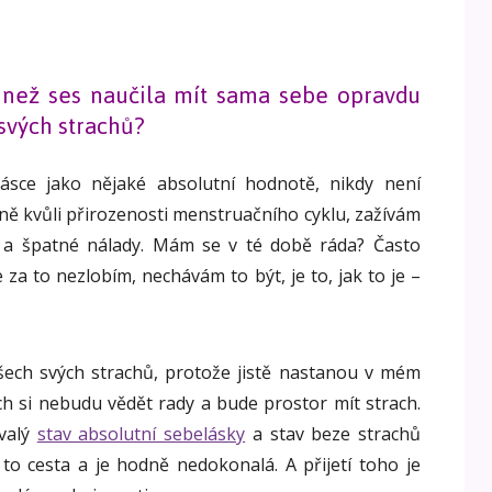
o, než ses naučila mít sama sebe opravdu
 svých strachů?
ásce jako nějaké absolutní hodnotě, nikdy není
ně kvůli přirozenosti menstruačního cyklu, zažívám
í a špatné nálady. Mám se v té době ráda? Často
za to nezlobím, nechávám to být, je to, jak to je –
všech svých strachů, protože jistě nastanou v mém
ých si nebudu vědět rady a bude prostor mít strach.
rvalý
stav absolutní sebelásky
a stav beze strachů
to cesta a je hodně nedokonalá. A přijetí toho je