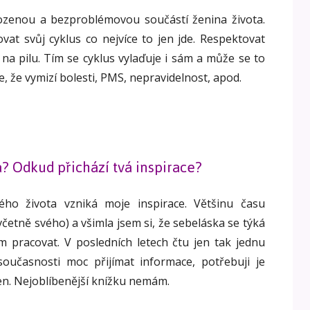
rozenou a bezproblémovou součástí ženina života.
at svůj cyklus co nejvíce to jen jde. Respektovat
 na pilu. Tím se cyklus vylaďuje i sám a může se to
 že vymizí bolesti, PMS, nepravidelnost, apod.
a? Odkud přichází tvá inspirace?
ého života vzniká moje inspirace. Většinu času
 (včetně svého) a všimla jsem si, že sebeláska se týká
ím pracovat. V posledních letech čtu jen tak jednu
oučasnosti moc přijímat informace, potřebuji je
en. Nejoblíbenější knížku nemám.