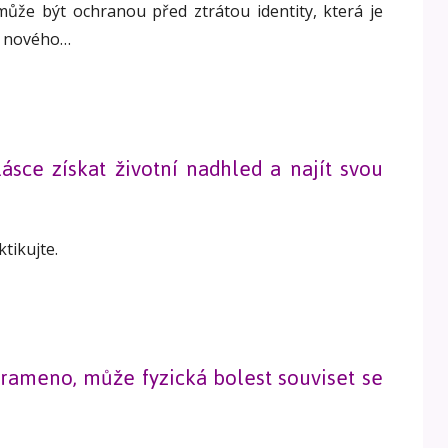
může být ochranou před ztrátou identity, která je
o nového…
ásce získat životní nadhled a najít svou
tikujte.
 rameno, může fyzická bolest souviset se