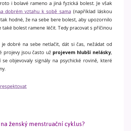
roto i bolavé rameno a jiná fyzická bolest. Je však
na dobrém vztahu k sobě sama
(například láskou
tak hodné, že na sebe bere bolest, aby upozornilo
e také bolest ramene léčit. Tedy pracovat s příčinou
, je dobré na sebe netlačit, dát si čas, nežádat od
ké projevy jsou často už
projevem hlubší nelásky
,
se objevovaly signály na psychické rovině, které
ny.
a na ženský menstruační cyklus?