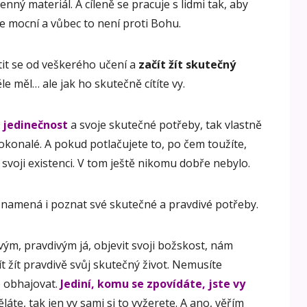
enný materiál. A cíleně se pracuje s lidmi tak, aby
te mocní a vůbec to není proti Bohu.
stit se od veškerého učení a
začít žít skutečný
le měl… ale jak ho skutečně cítíte vy.
 jedinečnost
a svoje skutečné potřeby, tak vlastně
dokonalé. A pokud potlačujete to, po čem toužíte,
 svoji existenci. V tom ještě nikomu dobře nebylo.
namená i poznat své skutečné a pravdivé potřeby.
ým, pravdivým já, objevit svoji božskost, nám
t žít pravdivě svůj skutečný život. Nemusíte
e obhajovat.
Jediní, komu se zpovídáte, jste vy
te, tak jen vy sami si to vyžerete. A ano, věřím