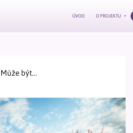
ÚVOD
O PROJEKTU
? Může být…