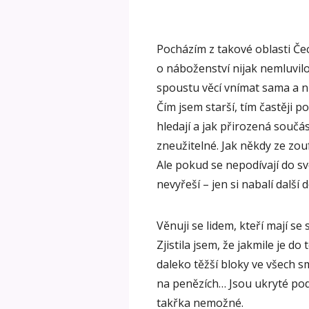
Pocházím z takové oblasti Čec
o náboženství nijak nemluvilo
spoustu věcí vnímat sama a n
Čím jsem starší, tím častěji p
hledají a jak přirozená součást
zneužitelné. Jak někdy ze zou
Ale pokud se nepodívají do své
nevyřeší – jen si nabalí další
Věnuji se lidem, kteří mají s
Zjistila jsem, že jakmile je d
daleko těžší bloky ve všech 
na penězích… Jsou ukryté pod
takřka nemožné.