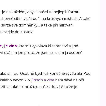
. Je na každém, aby si našel tu nejlepší formu
chovně cítím v přírodě, na krásných místech. A také
řou skrze své domněnky… a také při milování
 nevejde do kostela.
, je vina
, kterou vyvolává křesťanství a jiné
í uvádím jen proto, že jsem se s tím já osobně
jako smrad. Osobně bych už konečně vyvětrala. Pod
c kalého nevzniklo.
Strach a vina
nám dává na oči
žití a také – ohrožuje naše zdraví! A to že je