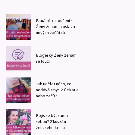
Rituální rozloučení s
Ženy ženám a oslava
nových začátků
Blogerky Ženy ženám
se loučí
Jak udělat něco, co
nedává smysl? Čekat a
nebo začít?
Bojíš se být sama
sebou? Zkus sílu
ženského kruhu