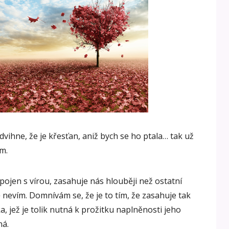
vihne, že je křesťan, aniž bych se ho ptala… tak už
ím.
spojen s vírou, zasahuje nás hlouběji než ostatní
nevím. Domnívám se, že je to tím, že zasahuje tak
a, jež je tolik nutná k prožitku naplněnosti jeho
ná.