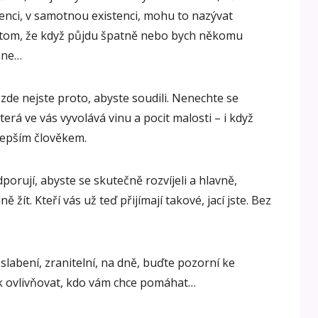
igenci, v samotnou existenci, mohu to nazývat
 tom, že když půjdu špatně nebo bych někomu
ěhne…
) zde nejste proto, abyste soudili. Nenechte se
rá ve vás vyvolává vinu a pocit malosti – i když
lepším člověkem.
dporují, abyste se skutečně rozvíjeli a hlavně,
žít. Kteří vás už teď přijímají takové, jací jste. Bez
oslabení, zranitelní, na dně, buďte pozorní ke
k ovlivňovat, kdo vám chce pomáhat…