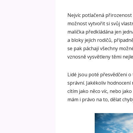
Nejvíc potlačená přirozenost bý
možnost vytvořit si svůj vlast
malička předkládána jen jedn
a bloky jejich rodičů, případn
se pak páchají všechny možné „
vznosně vysvětleny těmi nejl
Lidé jsou poté přesvědčeni o 
správní. Jakékoliv hodnocení
cítím jako něco víc, nebo jako
mám i právo na to, dělat chyb