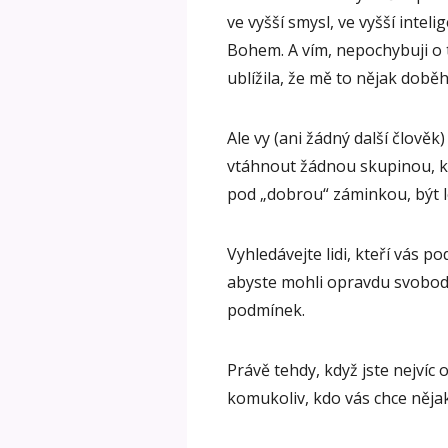
ve vyšší smysl, ve vyšší intel
Bohem. A vím, nepochybuji o
ublížila, že mě to nějak dob
Ale vy (ani žádný další člověk
vtáhnout žádnou skupinou, kte
pod „dobrou“ záminkou, být 
Vyhledávejte lidi, kteří vás po
abyste mohli opravdu svobodně 
podmínek.
Právě tehdy, když jste nejvíc 
komukoliv, kdo vás chce něja