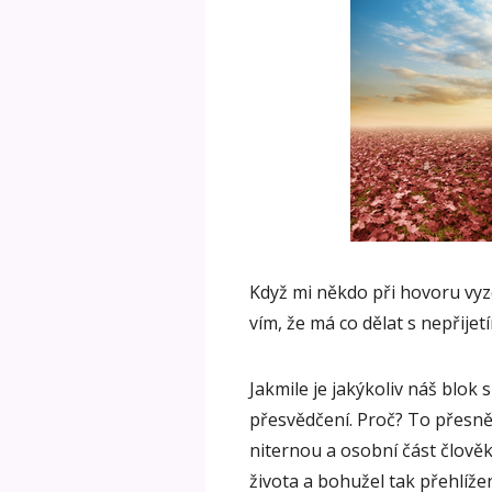
Když mi někdo při hovoru vyzd
vím, že má co dělat s nepřijet
Jakmile je jakýkoliv náš blok 
přesvědčení. Proč? To přesně 
niternou a osobní část člověk
života a bohužel tak přehlíže