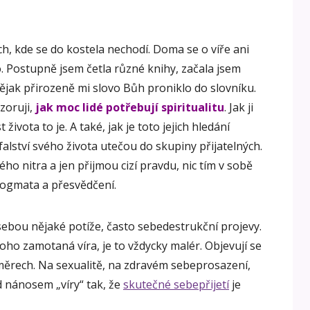
h, kde se do kostela nechodí. Doma se o víře ani
. Postupně jsem četla různé knihy, začala jsem
ějak přirozeně mi slovo Bůh proniklo do slovníku.
ozoruji,
jak moc lidé potřebují spiritualitu
. Jak ji
 života to je. A také, jak je toto jejich hledání
falství svého života utečou do skupiny přijatelných.
ho nitra a jen přijmou cizí pravdu, nic tím v sobě
 dogmata a přesvědčení.
e sebou nějaké potíže, často sebedestrukční projevy.
o toho zamotaná víra, je to vždycky malér. Objevují se
směrech. Na sexualitě, na zdravém sebeprosazení,
 nánosem „víry“ tak, že
skutečné sebepřijetí
je