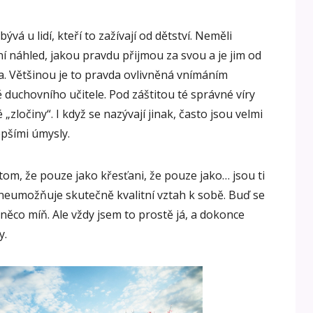
vá u lidí, kteří to zažívají od dětství. Neměli
ní náhled, jakou pravdu přijmou za svou a je jim od
a. Většinou je to pravda ovlivněná vnímáním
ě duchovního učitele. Pod záštitou té správné víry
zločiny“. I když se nazývají jinak, často jsou velmi
epšími úmysly.
tom, že pouze jako křesťani, že pouze jako… jsou ti
 neumožňuje skutečně kvalitní vztah k sobě. Buď se
 něco míň. Ale vždy jsem to prostě já, a dokonce
y.