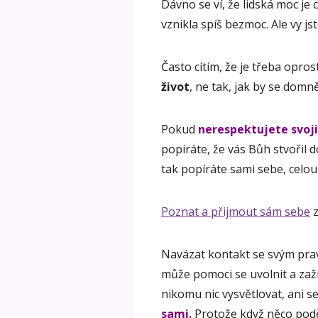
Dávno se ví, že lidská moc je c
vznikla spíš bezmoc. Ale vy js
Často cítím, že je třeba opro
život
, ne tak, jak by se domně
Pokud
nerespektujete svoji
popíráte, že vás Bůh stvořil 
tak popíráte sami sebe, celou
Poznat a přijmout sám sebe
z
Navázat kontakt se svým prav
může pomoci se uvolnit a zaží
nikomu nic vysvětlovat, ani s
sami.
Protože když něco podělá