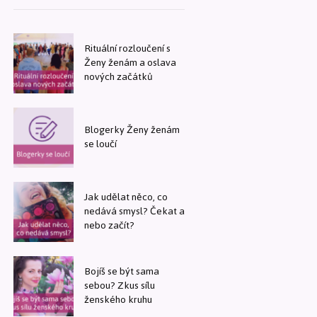
Rituální rozloučení s
Ženy ženám a oslava
nových začátků
Blogerky Ženy ženám
se loučí
Jak udělat něco, co
nedává smysl? Čekat a
nebo začít?
Bojíš se být sama
sebou? Zkus sílu
ženského kruhu