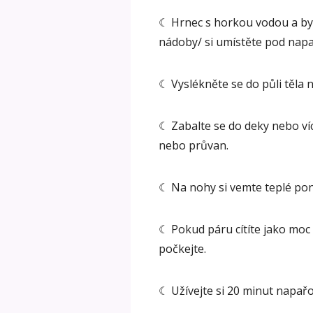
☾ Hrnec s horkou vodou a byl
nádoby/ si umístěte pod napař
☾ Vyslékněte se do půli těla n
☾ Zabalte se do deky nebo více
nebo průvan.
☾ Na nohy si vemte teplé pon
☾ Pokud páru cítíte jako moc 
počkejte.
☾ Užívejte si 20 minut napařo