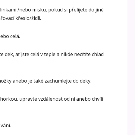
inkami /nebo misku, pokud si přelijete do jiné
ovací křeslo/židli.
ebo celá.
 dek, ať jste celá v teple a nikde necítíte chlad
ožky anebo je také zachumlejte do deky.
horkou, upravte vzdálenost od ní anebo chvíli
vání.