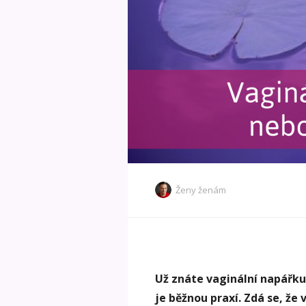
Ženy ženám
Už znáte vaginální napářku
je běžnou praxí. Zdá se, že