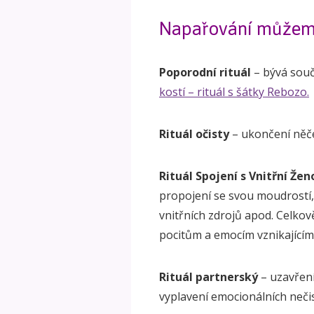
Napařování můžeme
Poporodní rituál
– bývá souč
kostí – rituál s šátky Rebozo.
Rituál očisty
– ukončení něče
Rituál Spojení s Vnitřní Žen
propojení se svou moudrostí,
vnitřních zdrojů apod. Celkově
pocitům a emocím vznikajícím 
Rituál partnerský
– uzavření
vyplavení emocionálních neči