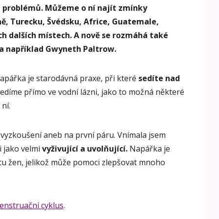
h problémů. Můžeme o ní najít zmínky
ě, Turecku, Švédsku, Africe, Guatemale,
h dalších místech. A nově se rozmáhá také
ila například Gwyneth Paltrow.
napářka je starodávná praxe, při které
sedíte nad
díme přímo ve vodní lázni, jako to možná některé
ní.
í vyzkoušení aneb na první páru. Vnímala jsem
i jako velmi
vyživující a uvolňující.
Napářka je
tu žen, jelikož může pomoci zlepšovat mnoho
enstruační cyklus
.