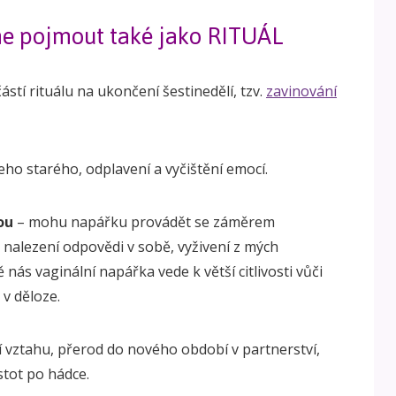
 pojmout také jako RITUÁL
ástí rituálu na ukončení šestinedělí, tzv.
zavinování
ho starého, odplavení a vyčištění emocí.
ou
– mohu napářku provádět se záměrem
 nalezení odpovědi v sobě, vyživení z mých
 nás vaginální napářka vede k větší citlivosti vůči
v děloze.
 vztahu, přerod do nového období v partnerství,
stot po hádce.