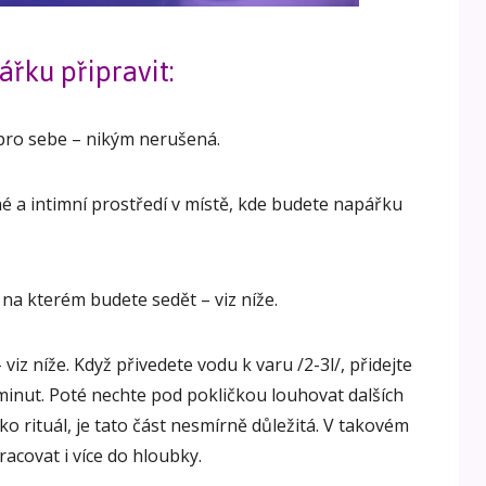
ářku připravit:
pro sebe – nikým nerušená.
né a intimní prostředí v místě, kde budete napářku
 na kterém budete sedět – viz níže.
viz níže. Když přivedete vodu k varu /2-3l/, přidejte
0 minut. Poté nechte pod pokličkou louhovat dalších
ko rituál, je tato část nesmírně důležitá. V takovém
acovat i více do hloubky.