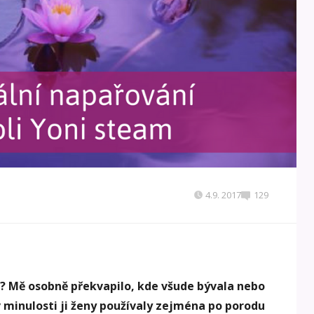
4.9. 2017
129
? Mě osobně překvapilo, kde všude bývala nebo
 v minulosti ji ženy používaly zejména po porodu