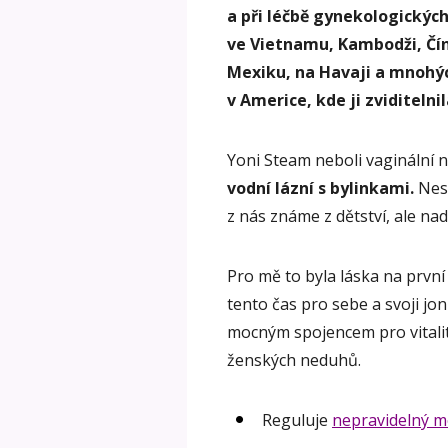
a při léčbě gynekologickýc
ve Vietnamu, Kambodži, Čín
Mexiku, na Havaji a mnohýc
v Americe, kde ji zviditeln
Yoni Steam neboli vaginální 
vodní lázní s bylinkami.
Nese
z nás známe z dětství, ale nad 
Pro mě to byla láska na prvn
tento čas pro sebe a svoji jon
mocným spojencem pro vitali
ženských neduhů.
Reguluje
nepravidelný m