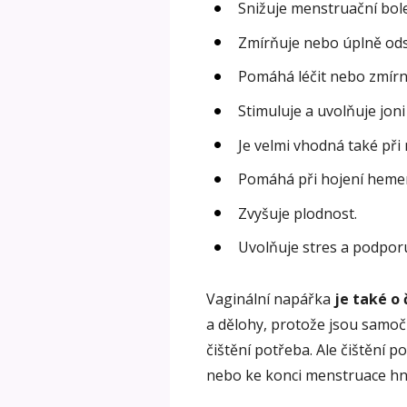
Snižuje menstruační bole
Zmírňuje nebo úplně ods
Pomáhá léčit nebo zmírni
Stimuluje a uvolňuje jon
Je velmi vhodná také při
Pomáhá při hojení heme
Zvyšuje plodnost.
Uvolňuje stres a podporu
Vaginální napářka
je také o 
a dělohy, protože jsou samočis
čištění potřeba. Ale čištění p
nebo ke konci menstruace hně