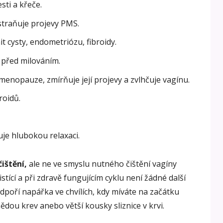
sti a křeče.
traňuje projevy PMS.
t cysty, endometriózu, fibroidy.
i před milováním.
 menopauze, zmírňuje její projevy a zvlhčuje vagínu.
roidů.
je hlubokou relaxaci.
čištění,
ale ne ve smyslu nutného čištění vagíny
tící a při zdravě fungujícím cyklu není žádné další
odpoří napářka ve chvílích, kdy míváte na začátku
dou krev anebo větší kousky sliznice v krvi.