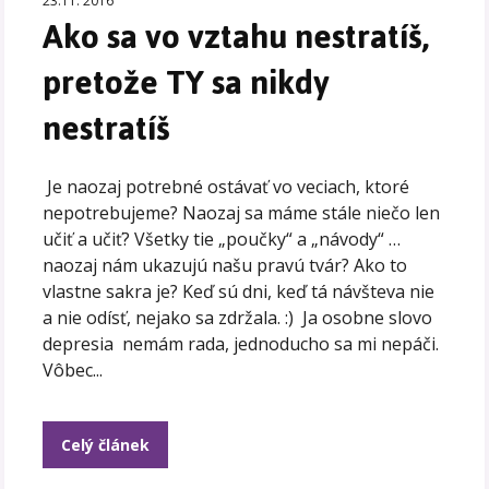
23.11. 2016
Ako sa vo vztahu nestratíš,
pretože TY sa nikdy
nestratíš
Je naozaj potrebné ostávať vo veciach, ktoré
nepotrebujeme? Naozaj sa máme stále niečo len
učiť a učiť? Všetky tie „poučky“ a „návody“ …
naozaj nám ukazujú našu pravú tvár? Ako to
vlastne sakra je? Keď sú dni, keď tá návšteva nie
a nie odísť, nejako sa zdržala. :) Ja osobne slovo
depresia nemám rada, jednoducho sa mi nepáči.
Vôbec...
Celý článek