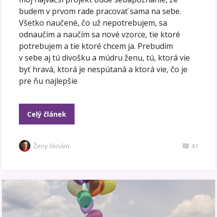
budem v prvom rade pracovať sama na sebe.
Všetko naučené, čo už nepotrebujem, sa
odnaučím a naučím sa nové vzorce, tie ktoré
potrebujem a tie ktoré chcem ja. Prebudím
v sebe aj tú divošku a múdru ženu, tú, ktorá vie
byť hravá, ktorá je nespútaná a ktorá vie, čo je
pre ňu najlepšie
Celý článek
Ženy ženám
41