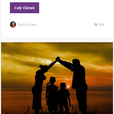
Celý článek
Ženy ženám
904