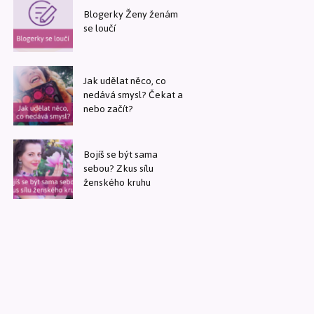
Blogerky Ženy ženám
se loučí
Jak udělat něco, co
nedává smysl? Čekat a
nebo začít?
Bojíš se být sama
sebou? Zkus sílu
ženského kruhu