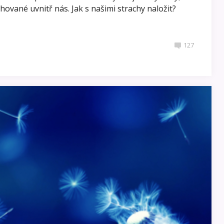
chované uvnitř nás. Jak s našimi strachy naložit?
127