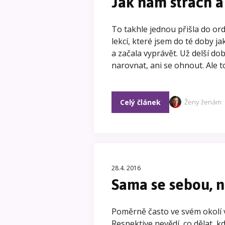
Jak nám strach a
To takhle jednou přišla do ord
lekcí, které jsem do té doby jak
a začala vyprávět. Už delší do
narovnat, ani se ohnout. Ale t
Celý článek
Ženy ženám
28.4. 2016
Sama se sebou, n
Poměrně často ve svém okolí v
Respektive nevědí, co dělat, 