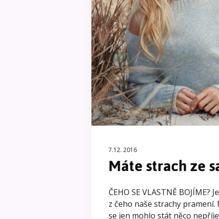
7.12. 2016
Máte strach ze s
ČEHO SE VLASTNĚ BOJÍME? Je d
z čeho naše strachy pramení.
se jen mohlo stát něco nepříj