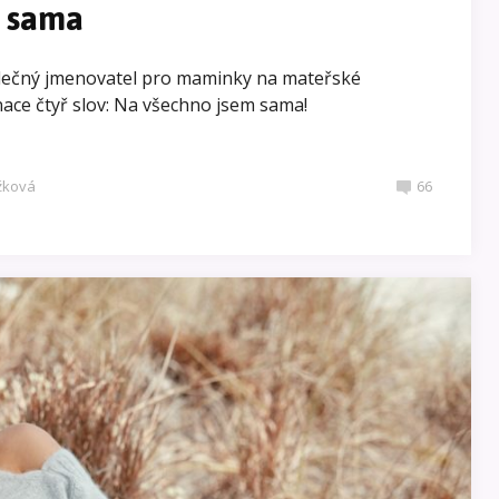
 sama
společný jmenovatel pro maminky na mateřské
nace čtyř slov: Na všechno jsem sama!
ežková
66