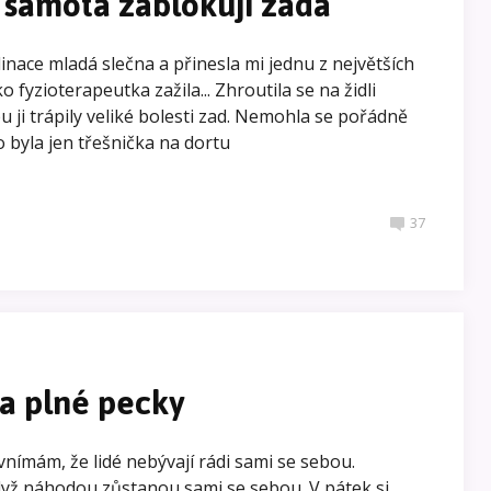
 samota zablokují záda
inace mladá slečna a přinesla mi jednu z největších
o fyzioterapeutka zažila... Zhroutila se na židli
bu ji trápily veliké bolesti zad. Nemohla se pořádně
o byla jen třešnička na dortu
37
a plné pecky
nímám, že lidé nebývají rádi sami se sebou.
když náhodou zůstanou sami se sebou. V pátek si