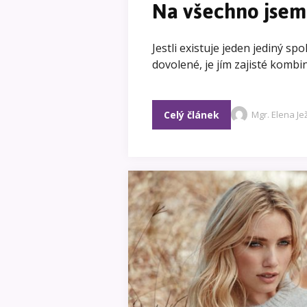
Na všechno jsem
Jestli existuje jeden jediný 
dovolené, je jím zajisté kombi
Celý článek
Mgr. Elena J