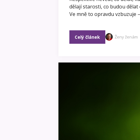
dělají starosti, co budou děla
Ve mně to opravdu vzbuzuje 
Celý článek
Ženy ženám