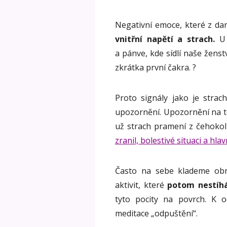
Negativní emoce, které z dan
vnitřní napětí a strach.
U 
a pánve, kde sídlí naše ženst
zkrátka první čakra. ?
Proto signály jako je strach
upozornění. Upozornění na to
už strach pramení z čehokoli
zranil, bolestivé situaci a hl
Často na sebe klademe obr
aktivit, které
potom nestíhá
tyto pocity na povrch. K 
meditace „odpuštění“.