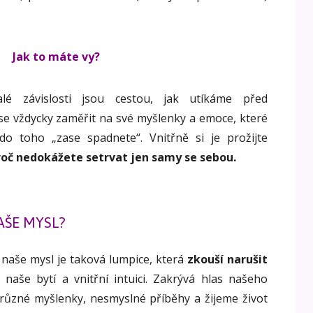
Jak to máte vy?
é závislosti jsou cestou, jak utíkáme před
se vždycky zaměřit na své myšlenky a emoce, které
o toho „zase spadnete“. Vnitřně si je prožijte
roč nedokážete setrvat jen samy se sebou.
AŠE MYSL?
e naše mysl je taková lumpice, která
zkouší narušit
naše bytí a vnitřní intuici. Zakrývá hlas našeho
 různé myšlenky, nesmyslné příběhy a žijeme život