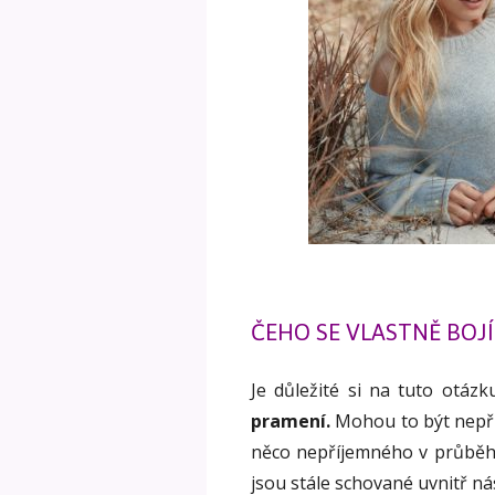
ČEHO SE VLASTNĚ BOJ
Je důležité si na tuto otáz
pramení.
Mohou to být nepří
něco nepříjemného v průběhu 
jsou stále schované uvnitř ná