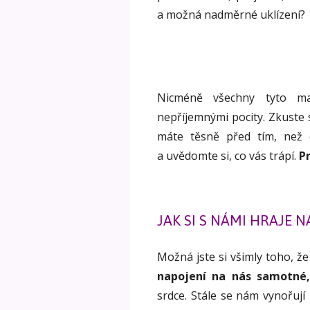
a možná nadměrné uklízení?
Nicméně všechny tyto mal
nepříjemnými pocity. Zkuste 
máte těsně před tím, než d
a uvědomte si, co vás trápí.
P
JAK SI S NÁMI HRAJE N
Možná jste si všimly toho, ž
napojení na nás samotné,
srdce. Stále se nám vynořují