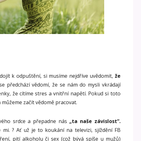
?
ojít k odpuštění, si musíme nejdříve uvědomit,
že
e předchází vědomí, že se nám do mysli vkrádají
ky, že cítíme stres a vnitřní napětí. Pokud si toto
m můžeme začít vědomě pracovat.
svého srdce a přepadne nás
„ta naše závislost“.
i. ? Ať už je to koukání na televizi, sjíždění FB
ření, pití alkoholu či sex (což bývá spíše u mužů)