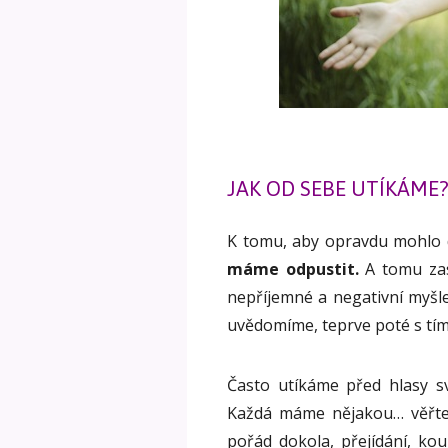
JAK OD SEBE UTÍKÁME
K tomu, aby opravdu mohlo d
máme odpustit.
A tomu zas
nepříjemné a negativní myšlen
uvědomíme, teprve poté s tí
Často utíkáme před hlasy 
Každá máme nějakou… věřte m
pořád dokola, přejídání, kou