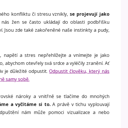
ého konfliktu či stresu vznikly,
se projevují jako
nás žen se často ukládají do oblasti podbřišku
ví. Jsou zde také zakořeněné naše instinkty a pudy,
, napětí a stres nepřehlížejte a vnímejte je jako
, abychom otevřely svá srdce a vyléčily zranění. Ať
v je důležité odpustit.
Odpustit člověku, který nás
avně samy sobě.
ovské nároky a vnitřně se tlačíme do mnohých
me a vyčítáme si to.
A právě v tichu vyplouvají
odpuštění nám může pomoci vizualizace a nebo