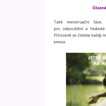
Úžasná
Také menstruační fáze, 
pro odpouštění a hluboké
Přirozeně se čistíme každý mě
emoce.