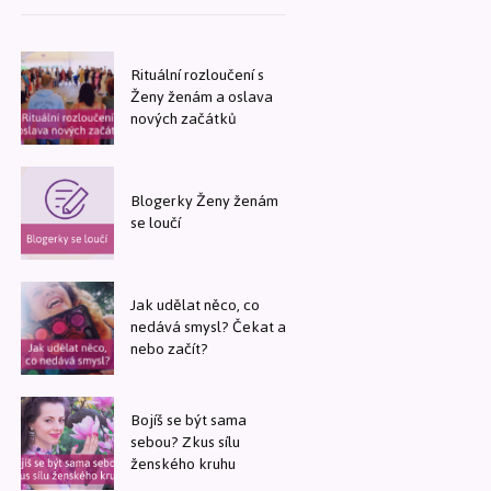
Rituální rozloučení s
Ženy ženám a oslava
nových začátků
Blogerky Ženy ženám
se loučí
Jak udělat něco, co
nedává smysl? Čekat a
nebo začít?
Bojíš se být sama
sebou? Zkus sílu
ženského kruhu