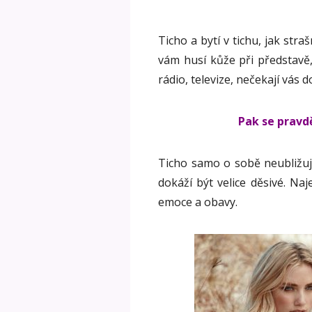
Ticho a bytí v tichu, jak str
vám husí kůže při představě
rádio, televize, nečekají vás 
Pak se pravdě
Ticho samo o sobě neubližuj
dokáží být velice děsivé. Na
emoce a obavy.