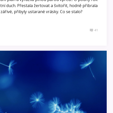
tní duch. Přestala žertovat a švitořit, hodně přibrala
 a zářivé, přibyly ustarané vrásky. Co se stalo?
41