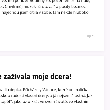
ář vezmu peníze? Rodinný rozpočet téměř na nule,
... Chvíli můj mozek "šrotoval" a pocity bezmoci
e najednou jsem cítila v sobě, tam někde hluboko
15
e zažívala moje dcera!
padla depka. Přicházely Vánoce, které od malička
skou radostí vlastní dcery, a já nejsem šťastná. Jak
tápět", jako už x-krát ve svém životě, ve vlastním