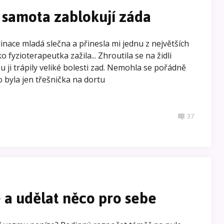
 samota zablokují záda
inace mladá slečna a přinesla mi jednu z největších
o fyzioterapeutka zažila... Zhroutila se na židli
bu ji trápily veliké bolesti zad. Nemohla se pořádně
o byla jen třešnička na dortu
37
e a udělat něco pro sebe