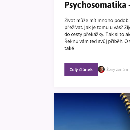
Psychosomatika –
Život může mít mnoho podob. 
přežívat. Jak je tomu u vás? Ž
do cesty překážky. Tak si to a
Řeknu vám teď svůj příběh. O 
také
Celý článek
Ženy ženám