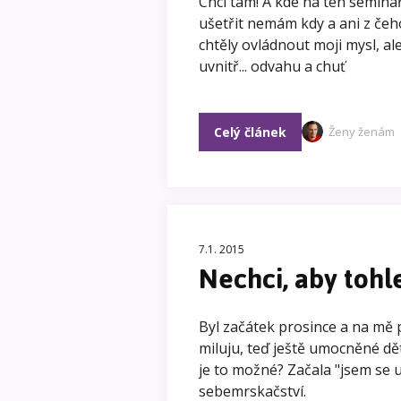
Chci tam! A kde na ten semin
ušetřit nemám kdy a ani z čeho
chtěly ovládnout moji mysl, al
uvnitř... odvahu a chuť
Celý článek
Ženy ženám
7.1. 2015
Nechci, aby tohl
Byl začátek prosince a na mě 
miluju, teď ještě umocněné dět
je to možné? Začala "jsem se u
sebemrskačství.