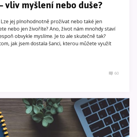
 vliv myšlení nebo duše?
Lze jej plnohodnotně prožívat nebo také jen
ijete nebo jen živoříte? Ano, život nám mnohdy staví
lespoň obvykle myslíme. Je to ale skutečně tak?
tom, jak jsem dostala šanci, kterou můžete využít
60