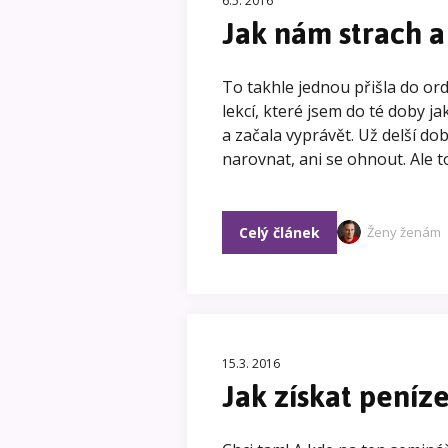
6.5. 2016
Jak nám strach a
To takhle jednou přišla do ord
lekcí, které jsem do té doby jak
a začala vyprávět. Už delší do
narovnat, ani se ohnout. Ale t
Celý článek
Ženy ženám
15.3. 2016
Jak získat peníz