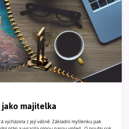
 jako majitelka
rá vycházela z její vášně. Základní myšlenku pak
odní plán a vyrazila plnou parou vpřed... O pouhý rok