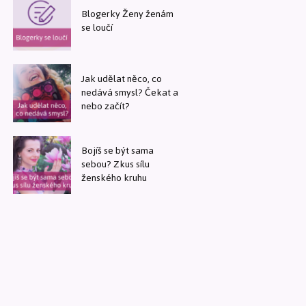
Blogerky Ženy ženám
se loučí
Jak udělat něco, co
nedává smysl? Čekat a
nebo začít?
Bojíš se být sama
sebou? Zkus sílu
ženského kruhu