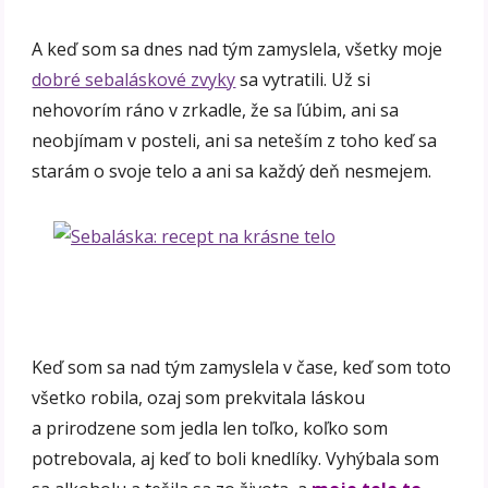
A keď som sa dnes nad tým zamyslela, všetky moje
dobré sebaláskové zvyky
sa vytratili. Už si
nehovorím ráno v zrkadle, že sa ľúbim, ani sa
neobjímam v posteli, ani sa neteším z toho keď sa
starám o svoje telo a ani sa každý deň nesmejem.
Keď som sa nad tým zamyslela v čase, keď som toto
všetko robila, ozaj som prekvitala láskou
a prirodzene som jedla len toľko, koľko som
potrebovala, aj keď to boli knedlíky. Vyhýbala som