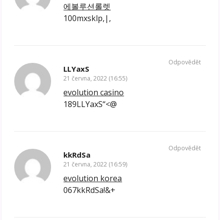
에볼루션롤렛
100mxsklp,|,
Odpovědět
LLYaxS
21 června, 2022 (16:55)
evolution casino
189LLYaxS“<@
Odpovědět
kkRdSa
21 června, 2022 (16:59)
evolution korea
067kkRdSa!&+