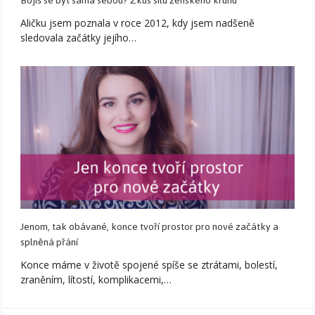
Bojíš se být sama sebou? Zkus sílu ženského kruhu
Aličku jsem poznala v roce 2012, kdy jsem nadšeně
sledovala začátky jejího…
Jenom, tak obávané, konce tvoří prostor pro nové začátky a
splněná přání
Konce máme v životě spojené spíše se ztrátami, bolestí,
zraněním, lítostí, komplikacemi,…