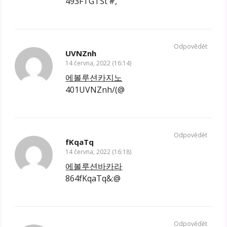
493FTGTSt’#,
Odpovědět
UVNZnh
14 června, 2022 (16:14)
에볼루션카지노
401UVNZnh/(@
Odpovědět
fKqaTq
14 června, 2022 (16:18)
에볼루션바카라
864fKqaTq&:@
Odpovědět