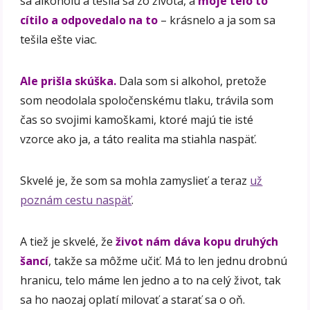
sa alkoholu a tešila sa zo života, a
moje telo to
cítilo a odpovedalo na to
– krásnelo a ja som sa
tešila ešte viac.
Ale prišla skúška.
Dala som si alkohol, pretože
som neodolala spoločenskému tlaku, trávila som
čas so svojimi kamoškami, ktoré majú tie isté
vzorce ako ja, a táto realita ma stiahla naspäť.
Skvelé je, že som sa mohla zamyslieť a teraz
už
poznám cestu naspäť
.
A tiež je skvelé, že
život nám dáva kopu druhých
šancí
, takže sa môžme učiť. Má to len jednu drobnú
hranicu, telo máme len jedno a to na celý život, tak
sa ho naozaj oplatí milovať a starať sa o oň.