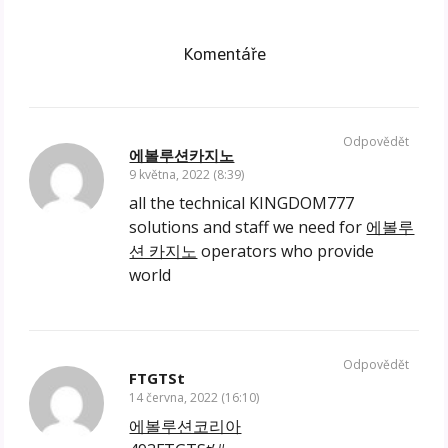
Komentáře
Odpovědět
에볼루션카지노
9 května, 2022 (8:39)
all the technical KINGDOM777
solutions and staff we need for
에볼루
션 카지노
operators who provide
world
Odpovědět
FTGTSt
14 června, 2022 (16:10)
에볼루션코리아