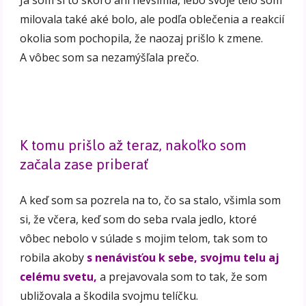
milovala také aké bolo, ale podľa oblečenia a reakcií
okolia som pochopila, že naozaj prišlo k zmene.
A vôbec som sa nezamýšľala prečo.
K tomu prišlo až teraz, nakoľko som
začala zase priberať
A keď som sa pozrela na to, čo sa stalo, všimla som
si, že včera, keď som do seba rvala jedlo, ktoré
vôbec nebolo v súlade s mojim telom, tak som to
robila akoby
s nenávisťou k sebe, svojmu telu aj
celému svetu,
a prejavovala som to tak, že som
ubližovala a škodila svojmu telíčku.