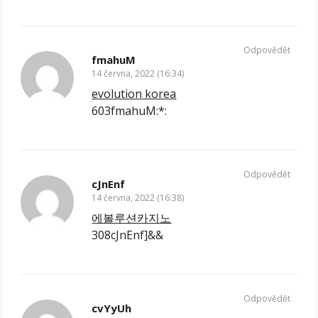
Odpovědět
fmahuM
14 června, 2022 (16:34)
evolution korea
603fmahuM:*:
Odpovědět
cJnEnf
14 června, 2022 (16:38)
에볼루션카지노
308cJnEnf]&&
Odpovědět
cvYyUh