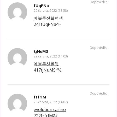
Odpovědět
fUqPNa
29 června, 2022 (13:58)
에볼루션블랙잭
241fUqPNa^!-
Odpovědět
tjNuMS
29 června, 2022 (14:03)
에볼루션롤렛
417tjNuMS.“%
Odpovědět
fzfrIM
29 června, 2022 (14:07)
evolution casino
722fzfrIM&{: