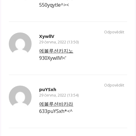
550yqytle^><
Odpovědět
XywllV
29 června, 2022 (13:50)
에볼루션카지노
930XywllV!<'
Odpovědět
puYSxh
29 června, 2022 (13:54)
에볼루션바카라
633puYSxh*<^