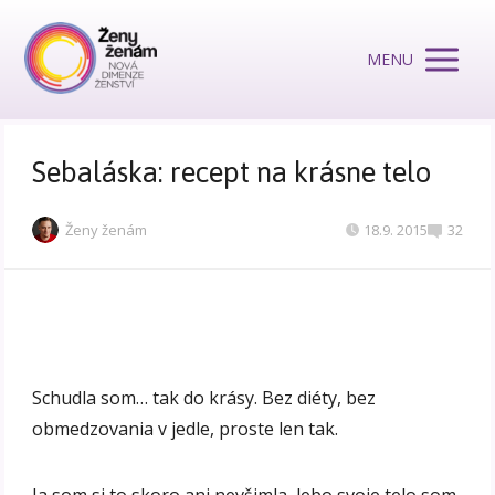
MENU
Sebaláska: recept na krásne telo
Ženy ženám
18.9. 2015
32
Schudla som… tak do krásy. Bez diéty, bez
obmedzovania v jedle, proste len tak.
Ja som si to skoro ani nevšimla, lebo svoje telo som