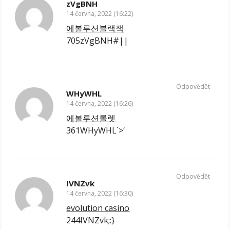
zVgBNH
14 června, 2022 (16:22)
에볼루션블랙잭
705zVgBNH#||
Odpovědět
WHyWHL
14 června, 2022 (16:26)
에볼루션롤렛
361WHyWHL`>‘
Odpovědět
IVNZvk
14 června, 2022 (16:30)
evolution casino
244IVNZvk;:}