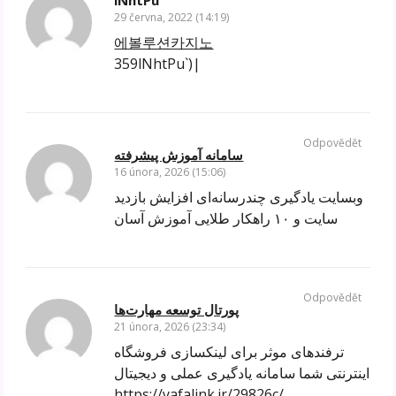
lNhtPu
29 června, 2022 (14:19)
에볼루션카지노
359lNhtPu`)|
Odpovědět
سامانه آموزش پیشرفته
16 února, 2026 (15:06)
وبسایت یادگیری چندرسانه‌ای افزایش بازدید
سایت و ۱۰ راهکار طلایی آموزش آسان
Odpovědět
پورتال توسعه مهارت‌ها
21 února, 2026 (23:34)
ترفندهای موثر برای لینکسازی فروشگاه
اینترنتی شما سامانه یادگیری عملی و دیجیتال
https://yafalink.ir/29826c/