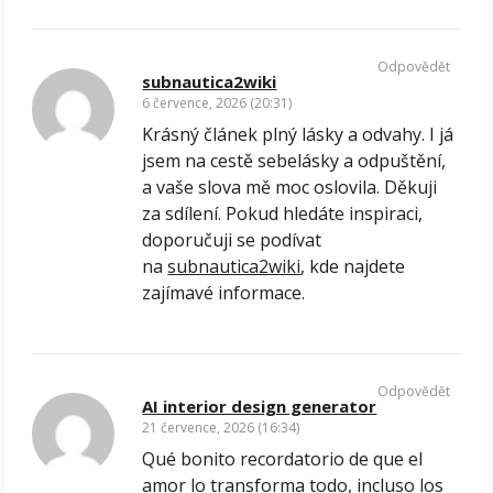
Odpovědět
subnautica2wiki
6 července, 2026 (20:31)
Krásný článek plný lásky a odvahy. I já
jsem na cestě sebelásky a odpuštění,
a vaše slova mě moc oslovila. Děkuji
za sdílení. Pokud hledáte inspiraci,
doporučuji se podívat
na
subnautica2wiki
, kde najdete
zajímavé informace.
Odpovědět
AI interior design generator
21 července, 2026 (16:34)
Qué bonito recordatorio de que el
amor lo transforma todo, incluso los