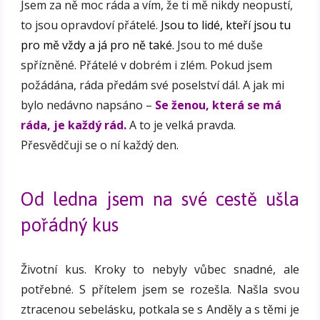
Jsem za ně moc ráda a vím, že ti mě nikdy neopustí,
to jsou opravdoví přátelé.
Jsou to lidé, kteří jsou tu
pro mě vždy a já pro ně také.
Jsou to mé duše
spřízněné. Přátelé v dobrém i zlém. Pokud jsem
požádána, ráda předám své poselství dál. A jak mi
bylo nedávno napsáno –
Se ženou, která se má
ráda, je každý rád.
A to je velká pravda.
Přesvědčuji se o ní každý den.
Od ledna jsem na své cestě ušla
pořádný kus
Životní kus. Kroky to nebyly vůbec snadné, ale
potřebné. S přítelem jsem se rozešla. Našla svou
ztracenou sebelásku, potkala se s Anděly a s těmi je