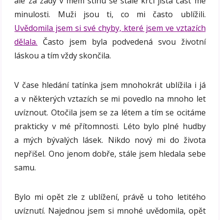
ale za zády v mém stínu se stále krčí jistá část mé
minulosti. Muži jsou ti, co mi často ublížili.
Uvědomila jsem si své chyby, které jsem ve vztazích
dělala.
Často jsem byla podvedená svou životní
láskou a tím vždy skončila.
V čase hledání tatínka jsem mnohokrát ublížila i já
a v některých vztazích se mi povedlo na mnoho let
uvíznout. Otočila jsem se za létem a tím se ocitáme
prakticky v mé přítomnosti. Léto bylo plné hudby
a mých bývalých lásek. Nikdo nový mi do života
nepřišel. Ono jenom dobře, stále jsem hledala sebe
samu.
Bylo mi opět zle z ublížení, právě u toho letitého
uvíznutí. Najednou jsem si mnohé uvědomila, opět