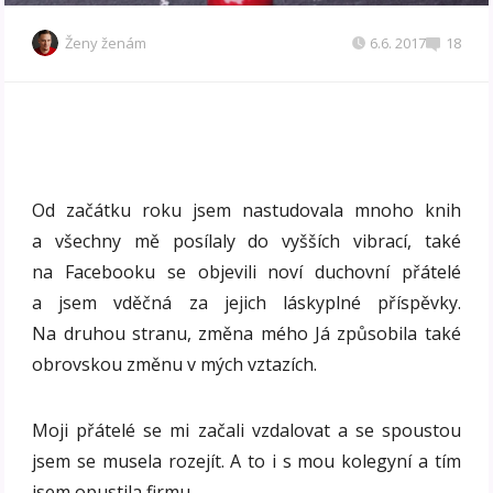
Ženy ženám
6.6. 2017
18
Od začátku roku jsem nastudovala mnoho knih
a všechny mě posílaly do vyšších vibrací, také
na Facebooku se objevili noví duchovní přátelé
a jsem vděčná za jejich láskyplné příspěvky.
Na druhou stranu, změna mého Já způsobila také
obrovskou změnu v mých vztazích.
Moji přátelé se mi začali vzdalovat a se spoustou
jsem se musela rozejít. A to i s mou kolegyní a tím
jsem opustila firmu.