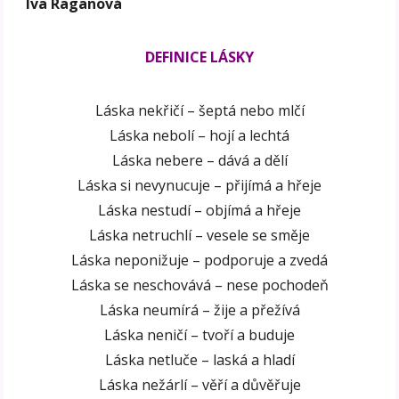
Iva Raganová
DEFINICE LÁSKY
Láska nekřičí – šeptá nebo mlčí
Láska nebolí – hojí a lechtá
Láska nebere – dává a dělí
Láska si nevynucuje – přijímá a hřeje
Láska nestudí – objímá a hřeje
Láska netruchlí – vesele se směje
Láska neponižuje – podporuje a zvedá
Láska se neschovává – nese pochodeň
Láska neumírá – žije a přežívá
Láska neničí – tvoří a buduje
Láska netluče – laská a hladí
Láska nežárlí – věří a důvěřuje