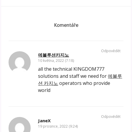
Komentáře
Odpovědět
에볼루션카지노
10 května, 2022 (7:18)
all the technical KINGDOM777
solutions and staff we need for
에볼루
션 카지노
operators who provide
world
Odpovědět
JaneX
19 prosince, 2022 (9:24)