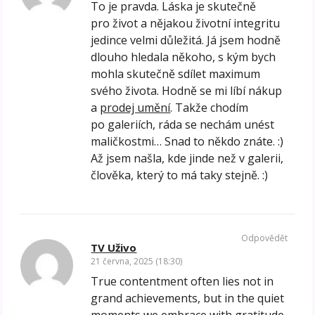
To je pravda. Láska je skutečně
pro život a nějakou životní integritu
jedince velmi důležitá. Já jsem hodně
dlouho hledala někoho, s kým bych
mohla skutečně sdílet maximum
svého života. Hodně se mi líbí nákup
a
prodej umění
. Takže chodím
po galeriích, ráda se nechám unést
maličkostmi… Snad to někdo znáte. :)
Až jsem našla, kde jinde než v galerii,
člověka, který to má taky stejně. :)
Odpovědět
TV Uživo
21 června, 2025 (18:30)
True contentment often lies not in
grand achievements, but in the quiet
moments we embrace with gratitude.