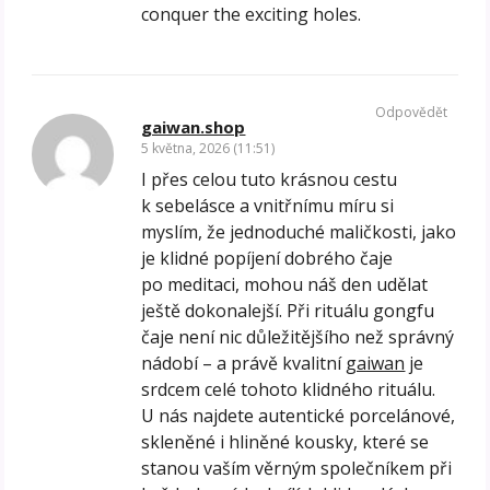
conquer the exciting holes.
Odpovědět
gaiwan.shop
5 května, 2026 (11:51)
I přes celou tuto krásnou cestu
k sebelásce a vnitřnímu míru si
myslím, že jednoduché maličkosti, jako
je klidné popíjení dobrého čaje
po meditaci, mohou náš den udělat
ještě dokonalejší. Při rituálu gongfu
čaje není nic důležitějšího než správný
nádobí – a právě kvalitní
gaiwan
je
srdcem celé tohoto klidného rituálu.
U nás najdete autentické porcelánové,
skleněné i hliněné kousky, které se
stanou vaším věrným společníkem při