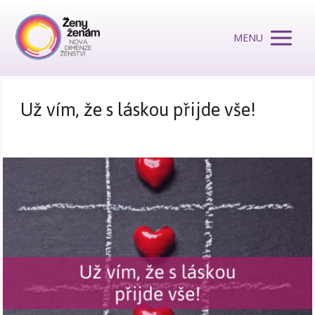
MENU
Už vím, že s láskou přijde vše!