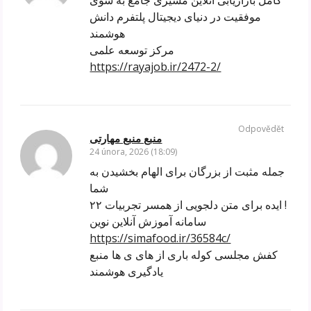
موفقیت در دنیای دیجیتال پلتفرم دانش
هوشمند
مرکز توسعه علمی
https://rayajob.ir/2472-2/
Odpovědět
منبع منبع مهارتی
24 února, 2026 (18:09)
جمله مثبت از بزرگان برای الهام بخشیدن به
شما
۲۲ ایده برای متن دلجویی از همسر تجربیات !
سامانه آموزش آنلاین نوین
https://simafood.ir/36584c/
کفش مجلسی کوله باری از های ی ها منبع
یادگیری هوشمند