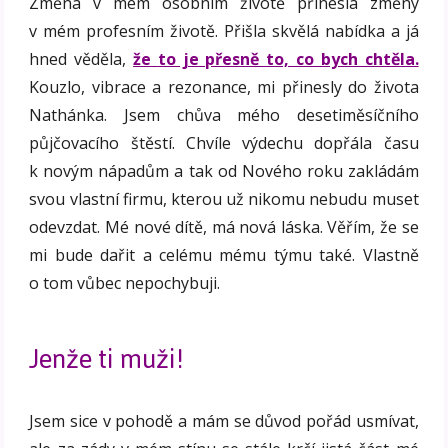
Změna v mém osobním životě přinesla změny
v mém profesním životě. Přišla skvělá nabídka a já
hned věděla,
že
to je přesně to, co bych chtěla.
Kouzlo, vibrace a rezonance, mi přinesly do života
Nathánka. Jsem chůva mého desetiměsíčního
půjčovacího štěstí. Chvíle výdechu dopřála času
k novým nápadům a tak od Nového roku zakládám
svou vlastní firmu, kterou už nikomu nebudu muset
odevzdat. Mé nové dítě, má nová láska. Věřím, že se
mi bude dařit a celému mému týmu také. Vlastně
o tom vůbec nepochybuji.
Jenže ti muži!
Jsem sice v pohodě a mám se důvod pořád usmívat,