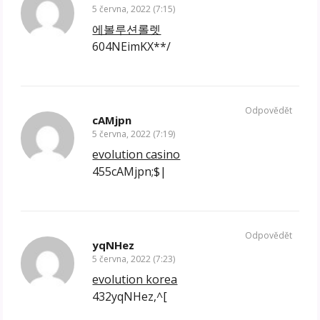
5 června, 2022 (7:15)
에볼루션롤렛
604NEimKX**/
Odpovědět
cAMjpn
5 června, 2022 (7:19)
evolution casino
455cAMjpn;$|
Odpovědět
yqNHez
5 června, 2022 (7:23)
evolution korea
432yqNHez,^[