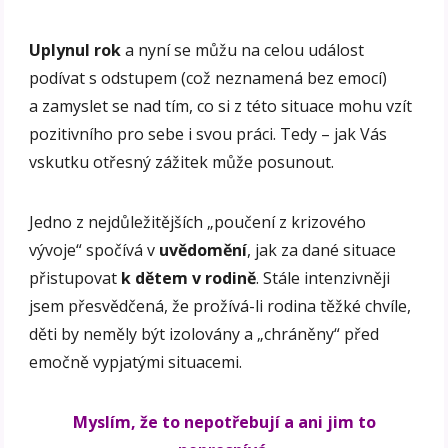
Uplynul rok
a nyní se můžu na celou událost
podívat s odstupem (což neznamená bez emocí)
a zamyslet se nad tím, co si z této situace mohu vzít
pozitivního pro sebe i svou práci. Tedy – jak Vás
vskutku otřesný zážitek může posunout.
Jedno z nejdůležitějších „poučení z krizového
vývoje“ spočívá v
uvědomění
, jak za dané situace
přistupovat
k dětem v rodině
. Stále intenzivněji
jsem přesvědčená, že prožívá-li rodina těžké chvíle,
děti by neměly být izolovány a „chráněny“ před
emočně vypjatými situacemi.
Myslím, že to nepotřebují a ani jim to