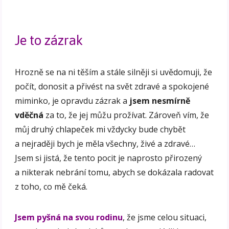
Je to zázrak
Hrozně se na ni těším a stále silněji si uvědomuji, že
počít, donosit a přivést na svět zdravé a spokojené
miminko, je opravdu zázrak a
jsem nesmírně
vděčná
za to, že jej můžu prožívat. Zároveň vím, že
můj druhý chlapeček mi vždycky bude chybět
a nejraději bych je měla všechny, živé a zdravé…
Jsem si jistá, že tento pocit je naprosto přirozený
a nikterak nebrání tomu, abych se dokázala radovat
z toho, co mě čeká.
Jsem pyšná na svou rodinu
, že jsme celou situaci,