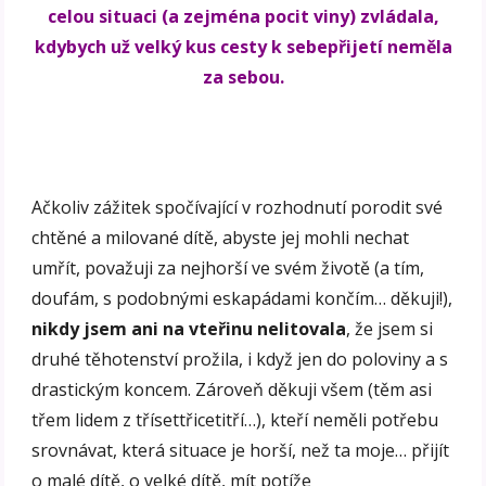
celou situaci (a zejména pocit viny) zvládala,
kdybych už velký kus cesty k sebepřijetí neměla
za sebou.
Ačkoliv zážitek spočívající v rozhodnutí porodit své
chtěné a milované dítě, abyste jej mohli nechat
umřít, považuji za nejhorší ve svém životě (a tím,
doufám, s podobnými eskapádami končím… děkuji!),
nikdy jsem ani na vteřinu nelitovala
, že jsem si
druhé těhotenství prožila, i když jen do poloviny a s
drastickým koncem. Zároveň děkuji všem (těm asi
třem lidem z třísettřicetitří…), kteří neměli potřebu
srovnávat, která situace je horší, než ta moje… přijít
o malé dítě, o velké dítě, mít potíže