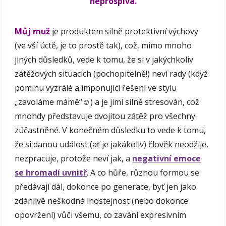
neprospívá.
Můj muž
je produktem silně protektivní výchovy
(ve vší úctě, je to prostě tak), což, mimo mnoho
jiných důsledků, vede k tomu, že si v jakýchkoliv
zátěžových situacích (pochopitelně!) neví rady (když
pominu vyzrálé a imponující řešení ve stylu
„zavoláme mámě“☺) a je jimi silně stresován, což
mnohdy představuje dvojitou zátěž pro všechny
zúčastněné. V konečném důsledku to vede k tomu,
že si danou událost (ať je jakákoliv) člověk neodžije,
nezpracuje, protože neví jak, a
negativní emoce
se hromadí uvnitř
. A co hůře, různou formou se
předávají dál, dokonce po generace, byť jen jako
zdánlivě neškodná lhostejnost (nebo dokonce
opovržení) vůči všemu, co zavání expresivním