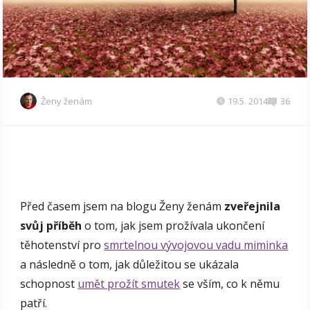
Ženy ženám
19.5. 2014
36
Před časem jsem na blogu Ženy ženám
zveřejnila
svůj příběh
o tom, jak jsem prožívala ukončení
těhotenství pro
smrtelnou vývojovou vadu miminka
a následně o tom, jak důležitou se ukázala
schopnost
umět prožít smutek
se vším, co k němu
patří.