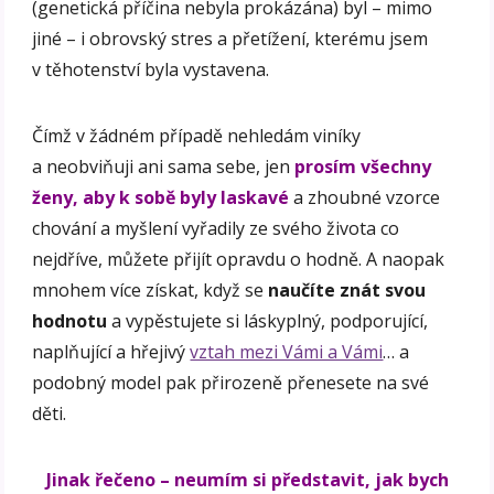
(genetická příčina nebyla prokázána) byl – mimo
jiné – i obrovský stres a přetížení, kterému jsem
v těhotenství byla vystavena.
Čímž v žádném případě nehledám viníky
a neobviňuji ani sama sebe, jen
prosím všechny
ženy, aby k sobě byly laskavé
a zhoubné vzorce
chování a myšlení vyřadily ze svého života co
nejdříve, můžete přijít opravdu o hodně. A naopak
mnohem více získat, když se
naučíte znát svou
hodnotu
a vypěstujete si láskyplný, podporující,
naplňující a hřejivý
vztah mezi Vámi a Vámi
… a
podobný model pak přirozeně přenesete na své
děti.
Jinak řečeno – neumím si představit, jak bych