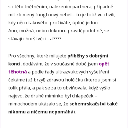
s otěhotnětněním, nalezením partnera, případně
mít zlomený fungl nový nehet… to je totiž ve chvíli,
kdy něco takového prožíváte, úplně jedno.
Ano, možná, nebo dokonce pravděpodobně, se
stávají i horší věci… a!????
Pro všechny, které milujete
příběhy s dobrými
konci
, dodávám, že v současné době jsem
opět
těhotná
a podle řady ultrazvukových vyšetření
čekáme (už brzy!) zdravou holčičku (kterou jsem si
tolik přála, a pak se za to obviňovala, když vyšlo
najevo, že druhé miminko byl chlapeček –
mimochodem ukázalo se, že
sebemrskačství také
nikomu a ničemu nepomáhá
).