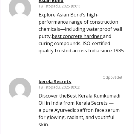
Asian Bond
18 listopadu, 2025 (8:01)
Explore Asian Bond’s high-
performance range of construction
chemicals—including waterproof wall
putty,
best concrete hardner
and
curing compounds. ISO-certified
quality trusted across India since 1985
Odpovědět
kerela Secrets
18 listopadu, 2025 (8:02)
Discover the
Best Kerala Kumkumadi
Oil in India
from Kerala Secrets —
a pure Ayurvedic saffron face serum
for glowing, radiant, and youthful
skin.