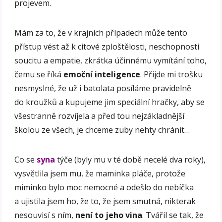
projevem.
Mám za to, že v krajních případech může tento
přístup vést až k citové zploštělosti, neschopnosti
soucitu a empatie, zkrátka účinnému vymítání toho,
čemu se říká
emoční inteligence
. Přijde mi trošku
nesmyslné, že už i batolata posíláme pravidelně
do kroužků a kupujeme jim speciální hračky, aby se
všestranně rozvíjela a před tou nejzákladnější
školou ze všech, je chceme zuby nehty chránit…
Co se
syna
týče (byly mu v té době necelé dva roky),
vysvětlila jsem mu, že maminka pláče, protože
miminko bylo moc nemocné a odešlo do nebíčka
a ujistila jsem ho, že to, že jsem smutná, nikterak
nesouvisí s ním,
není to jeho vina
. Tvářil se tak, že