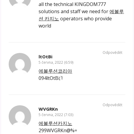
all the technical KINGDOM777
solutions and staff we need for
에볼루
션 카지노
operators who provide
world
Odpovědět
ltOtBi
5 června, 2022 (6:59)
에볼루션코리아
094ltOtBi;`!
Odpovědět
WVGRKn
5 června, 2022 (7:03)
에볼루션카지노
299WVGRKn@%=