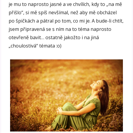
je mu to naprosto jasné a ve chvílích, kdy to „na mě
přišlo“, si mě spíš nevšímal, než aby mě obcházel
po špičkách a pátral po tom, co mi je. A bude-li chtít,
jsem připravená se s ním na to téma naprosto
otevřeně bavit… ostatně jakožto i na jiná
„choulostivá“ témata :o)