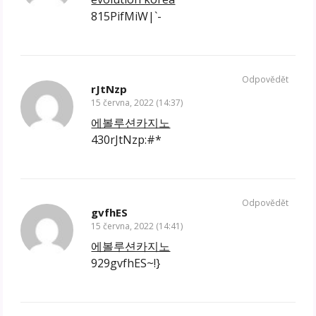
815PifMiW|`-
Odpovědět
rJtNzp
15 června, 2022 (14:37)
에볼루션카지노
430rJtNzp:#*
Odpovědět
gvfhES
15 června, 2022 (14:41)
에볼루션카지노
929gvfhES~!}