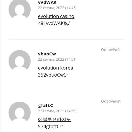
vvdWAK
22 června, 2022 (14:46)
evolution casino
481vvdWAK&,/
Odpovědět
vbuoCw
22 června, 2022 (14:51)
evolution korea
352vbuoCw(‚~
Odpovědět
gfaftC
22 června, 2022 (14:55)
에볼루션카지노
574gfaftC!:“