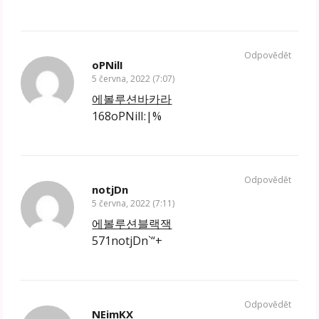
Odpovědět
oPNilI
5 června, 2022 (7:07)
에볼루션바카라
168oPNilI:|%
Odpovědět
notjDn
5 června, 2022 (7:11)
에볼루션블랙잭
571notjDn`“+
Odpovědět
NEimKX