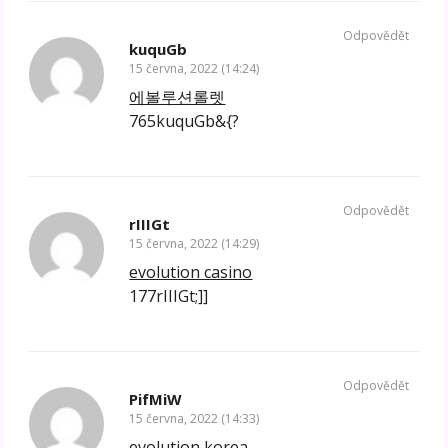
Odpovědět
kuquGb
15 června, 2022 (14:24)
에볼루션롤렛
765kuquGb&{?
Odpovědět
rIIIGt
15 června, 2022 (14:29)
evolution casino
177rIIIGt;]]
Odpovědět
PifMiW
15 června, 2022 (14:33)
evolution korea