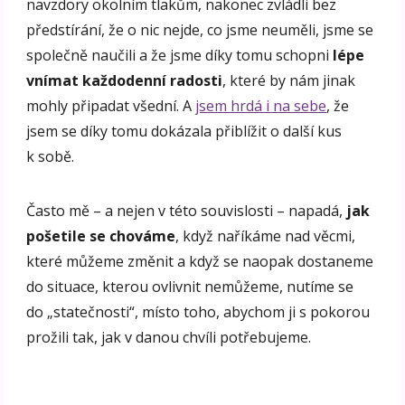
navzdory okolním tlakům, nakonec zvládli bez
předstírání, že o nic nejde, co jsme neuměli, jsme se
společně naučili a že jsme díky tomu schopni
lépe
vnímat každodenní radosti
, které by nám jinak
mohly připadat všední. A
jsem hrdá i na sebe
, že
jsem se díky tomu dokázala přiblížit o další kus
k sobě.
Často mě – a nejen v této souvislosti – napadá,
jak
pošetile se chováme
, když naříkáme nad věcmi,
které můžeme změnit a když se naopak dostaneme
do situace, kterou ovlivnit nemůžeme, nutíme se
do „statečnosti“, místo toho, abychom ji s pokorou
prožili tak, jak v danou chvíli potřebujeme.