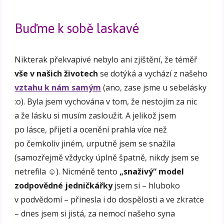
Buďme k sobě laskavé
Nikterak překvapivé nebylo ani zjištění, že téměř
vše v našich životech
se dotýká a vychází z našeho
vztahu k nám samým
(ano, zase jsme u sebelásky
:o). Byla jsem vychována v tom, že nestojím za nic
a že lásku si musím zasloužit. A jelikož jsem
po lásce, přijetí a ocenění prahla více než
po čemkoliv jiném, urputně jsem se snažila
(samozřejmě vždycky úplně špatně, nikdy jsem se
netrefila ☺). Nicméně tento
„snaživý“ model
zodpovědné jedničkářky
jsem si – hluboko
v podvědomí – přinesla i do dospělosti a ve zkratce
– dnes jsem si jistá, za nemocí našeho syna