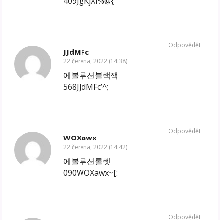
409JgKjXI%@{
Odpovědět
JJdMFc
22 června, 2022 (14:38)
에볼루션블랙잭
568JJdMFc’^;
Odpovědět
WOXawx
22 června, 2022 (14:42)
에볼루션롤렛
090WOXawx~[:
Odpovědět