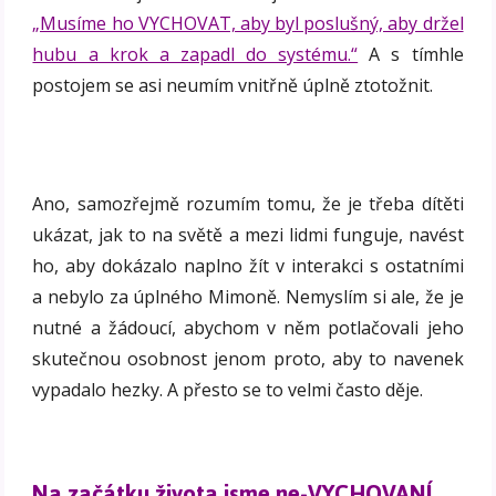
„Musíme ho VYCHOVAT, aby byl poslušný, aby držel
hubu a krok a zapadl do systému.“
A s tímhle
postojem se asi neumím vnitřně úplně ztotožnit.
Ano, samozřejmě rozumím tomu, že je třeba dítěti
ukázat, jak to na světě a mezi lidmi funguje, navést
ho, aby dokázalo naplno žít v interakci s ostatními
a nebylo za úplného Mimoně. Nemyslím si ale, že je
nutné a žádoucí, abychom v něm potlačovali jeho
skutečnou osobnost jenom proto, aby to navenek
vypadalo hezky. A přesto se to velmi často děje.
Na začátku života jsme ne-VYCHOVANÍ