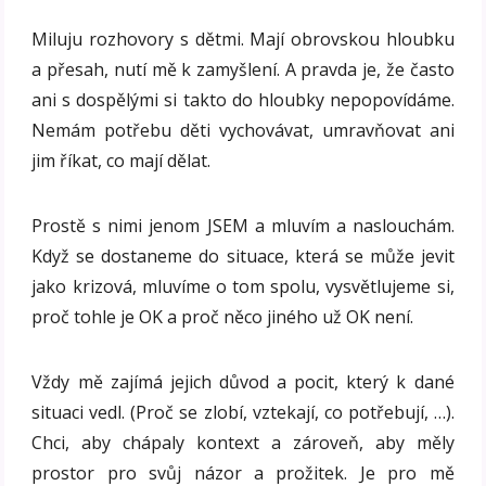
Miluju rozhovory s dětmi. Mají obrovskou hloubku
a přesah, nutí mě k zamyšlení. A pravda je, že často
ani s dospělými si takto do hloubky nepopovídáme.
Nemám potřebu děti vychovávat, umravňovat ani
jim říkat, co mají dělat.
Prostě s nimi jenom JSEM a mluvím a naslouchám.
Když se dostaneme do situace, která se může jevit
jako krizová, mluvíme o tom spolu, vysvětlujeme si,
proč tohle je OK a proč něco jiného už OK není.
Vždy mě zajímá jejich důvod a pocit, který k dané
situaci vedl. (Proč se zlobí, vztekají, co potřebují, …).
Chci, aby chápaly kontext a zároveň, aby měly
prostor pro svůj názor a prožitek. Je pro mě