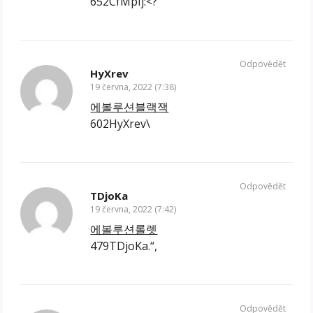
652CfMpIj:<?
Odpovědět
HyXrev
19 června, 2022 (7:38)
에볼루션블랙잭
602HyXrev\
Odpovědět
TDjoKa
19 června, 2022 (7:42)
에볼루션롤렛
479TDjoKa.“,
Odpovědět