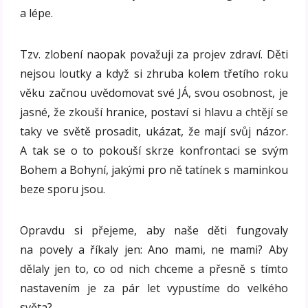
a lépe.
Tzv. zlobení naopak považuji za projev zdraví. Děti
nejsou loutky a když si zhruba kolem třetího roku
věku začnou uvědomovat své JÁ, svou osobnost, je
jasné, že zkouší hranice, postaví si hlavu a chtějí se
taky ve světě prosadit, ukázat, že mají svůj názor.
A tak se o to pokouší skrze konfrontaci se svým
Bohem a Bohyní, jakými pro ně tatínek s maminkou
beze sporu jsou.
Opravdu si přejeme, aby naše děti fungovaly
na povely a říkaly jen: Ano mami, ne mami? Aby
dělaly jen to, co od nich chceme a přesně s tímto
nastavením je za pár let vypustíme do velkého
světa?