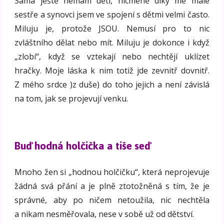
Sama ještě nemám děti, nicméně díky mé malé
sestře a synovci jsem ve spojení s dětmi velmi často.
Miluju je, protože JSOU. Nemusí pro to nic
zvláštního dělat nebo mít. Miluju je dokonce i když
„zlobí“, když se vztekají nebo nechtějí uklízet
hračky. Moje láska k nim totiž jde zevnitř dovnitř.
Z mého srdce )z duše) do toho jejich a není závislá
na tom, jak se projevují venku.
Buď hodná holčička a tiše seď
Mnoho žen si „hodnou holčičku“, která neprojevuje
žádná svá přání a je plně ztotožněná s tím, že je
správné, aby po ničem netoužila, nic nechtěla
a nikam nesměřovala, nese v sobě už od dětství.