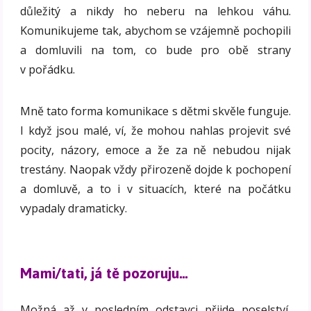
důležitý a nikdy ho neberu na lehkou váhu.
Komunikujeme tak, abychom se vzájemně pochopili
a domluvili na tom, co bude pro obě strany
v pořádku.
Mně tato forma komunikace s dětmi skvěle funguje.
I když jsou malé, ví, že mohou nahlas projevit své
pocity, názory, emoce a že za ně nebudou nijak
trestány. Naopak vždy přirozeně dojde k pochopení
a domluvě, a to i v situacích, které na počátku
vypadaly dramaticky.
Mami/tati, já tě pozoruju…
Možná až v posledním odstavci přijde poselství,