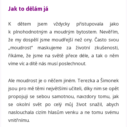
Jak to dělám já
K dětem jsem vždycky přistupovala jako
k plnohodnotným a moudrým bytostem. Nevěřím,
že my dospělí jsme moudřejší než ony. Často svou
„moudrost“ maskujeme za životní zkušenosti,
říkáme, že jsme na světě přece déle, a tak o něm
víme víc a dítě nás musí poslechnout.
Ale moudrost je o něčem jiném. Terezka a Šimonek
jsou pro mě těmi největšími učiteli, díky nim se opět
propojuji se sebou samotnou, navzdory tomu, jak
se okolní svět po celý můj život snažil, abych
naslouchala cizím hlasům venku a ne tomu svému
vnitřnímu.