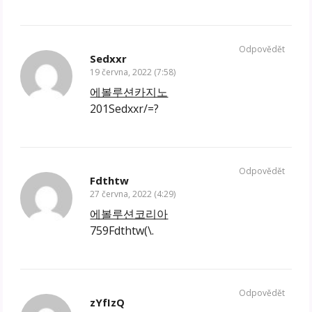
Odpovědět
Sedxxr
19 června, 2022 (7:58)
에볼루션카지노
201Sedxxr/=?
Odpovědět
Fdthtw
27 června, 2022 (4:29)
에볼루션코리아
759Fdthtw(\.
Odpovědět
zYfIzQ