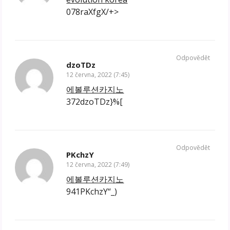
078raXfgX/+>
Odpovědět
dzoTDz
12 června, 2022 (7:45)
에볼루션카지노
372dzoTDz}%[
Odpovědět
PKchzY
12 června, 2022 (7:49)
에볼루션카지노
941PKchzY“_)