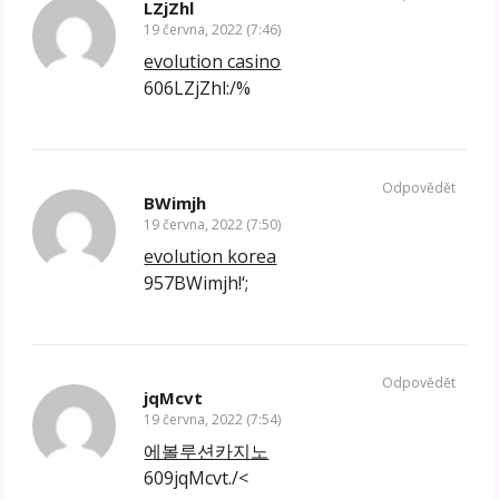
LZjZhl
19 června, 2022 (7:46)
evolution casino
606LZjZhl:/%
Odpovědět
BWimjh
19 června, 2022 (7:50)
evolution korea
957BWimjh!‘;
Odpovědět
jqMcvt
19 června, 2022 (7:54)
에볼루션카지노
609jqMcvt./<