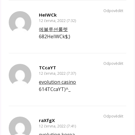
Odpovědět
HeIWCk
12 června, 2022 (7:32)
에볼루션롤렛
682HeIWCk$;)
Odpovědět
TCcaYT
12 června, 2022 (7:37)
evolution casino
614TCcaYT)^_
Odpovědět
raXfgX
12 června, 2022 (7:41)
evolution korea