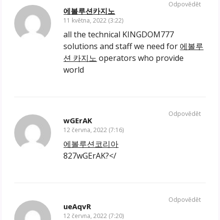
Odpovědět
에볼루션카지노
11 května, 2022 (3:22)
all the technical KINGDOM777
solutions and staff we need for
에볼루
션 카지노
operators who provide
world
Odpovědět
wGErAK
12 června, 2022 (7:16)
에볼루션코리아
827wGErAK?</
Odpovědět
ueAqvR
12 června, 2022 (7:20)