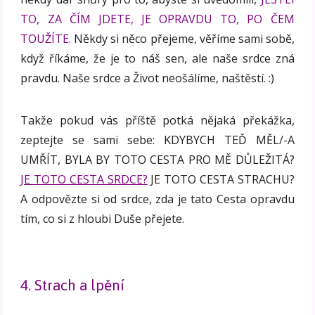
TO, ZA ČÍM JDETE, JE OPRAVDU TO, PO ČEM
TOUŽÍTE.
Někdy si něco přejeme, věříme sami sobě,
když říkáme, že je to náš sen, ale naše srdce zná
pravdu. Naše srdce a Život neošálíme, naštěstí. :)
Takže pokud vás příště potká nějaká překážka,
zeptejte se sami sebe: KDYBYCH TEĎ MĚL/-A
UMŘÍT, BYLA BY TOTO CESTA PRO MĚ DŮLEŽITÁ?
JE TOTO CESTA SRDCE?
JE TOTO CESTA STRACHU?
A odpovězte si od srdce, zda je tato Cesta opravdu
tím, co si z hloubi Duše přejete.
4. Strach a lpění