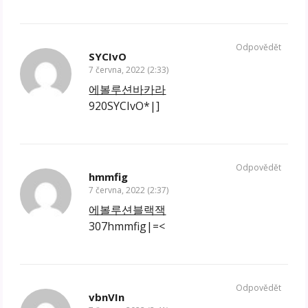
Odpovědět
SYCIvO
7 června, 2022 (2:33)
에볼루션바카라
920SYCIvO*|]
Odpovědět
hmmfig
7 června, 2022 (2:37)
에볼루션블랙잭
307hmmfig|=<
Odpovědět
vbnVIn