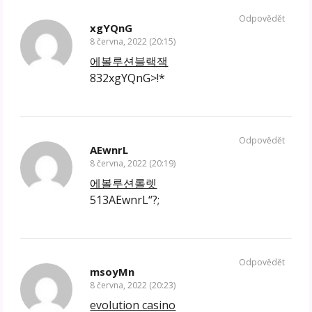
Odpovědět
xgYQnG
8 června, 2022 (20:15)
에볼루션블랙잭
832xgYQnG>!*
Odpovědět
AEwnrL
8 června, 2022 (20:19)
에볼루션롤렛
513AEwnrL“?;
Odpovědět
msoyMn
8 června, 2022 (20:23)
evolution casino