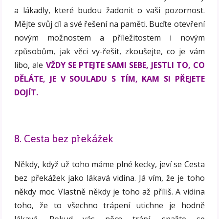
a lákadly, které budou žadonit o vaši pozornost.
Mějte svůj cíl a své řešení na paměti. Buďte otevření
novým možnostem a příležitostem i novým
způsobům, jak věci vy-řešit, zkoušejte, co je vám
libo, ale
VŽDY SE PTEJTE SAMI SEBE, JESTLI TO, CO
DĚLÁTE, JE V SOULADU S TÍM, KAM SI PŘEJETE
DOJÍT.
8. Cesta bez překážek
Někdy, když už toho máme plné kecky, jeví se Cesta
bez překážek jako lákavá vidina. Já vím, že je toho
někdy moc. Vlastně někdy je toho až příliš. A vidina
toho, že to všechno trápení utichne je hodně
lákavá. Pokud vás něco trápí, snažte se