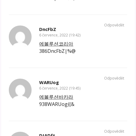
Odpovědět
DncFbZ
6 července, 2022 (19:42)
에볼루션코리아
386DncFbZ|%@
Odpovědět
WARUog
6 července, 2022 (19:45)
에볼루션바카라
938WARUog{(&
Odpovědět
DJADft