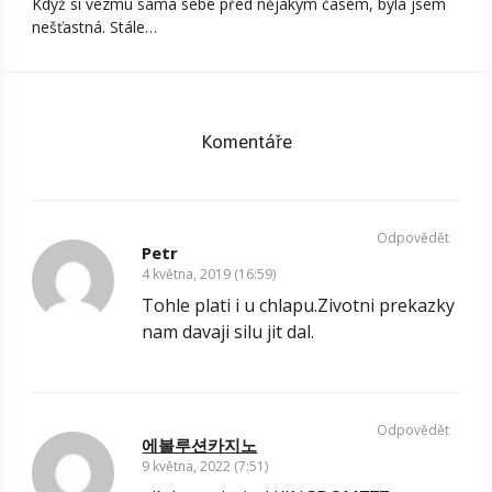
Když si vezmu sama sebe před nějakým časem, byla jsem
nešťastná. Stále…
Komentáře
Odpovědět
Petr
4 května, 2019 (16:59)
Tohle plati i u chlapu.Zivotni prekazky
nam davaji silu jit dal.
Odpovědět
에볼루션카지노
9 května, 2022 (7:51)