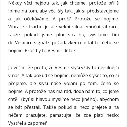
Někdy věci nejdou tak, jak chceme, protože příliš
lpíme na tom, aby věci šly tak, jak si představujeme
a jak očekáváme. A proč? Protože se bojíme.
Vibrace strachu je ale velmi silná emoční vibrace,
takže pokud jsme plni strachu, vysíláme tím
do Vesmíru signál s požadavkem dostat to, čeho se
bojíme. Proč by to Vesmír dělal?
Já věřím, že proto, že Vesmír slyší vždy to nejsilnější
v nás. A tak pokud se bojíme, nemůže slyšet to, co si
přejeme, ale slyší naše volání po tom, čeho se
bojíme. A protože nás má rád, dodá nám to, co jsme
chtěli (byť si hlavou myslíme něco jiného), abychom
se bát přestali. Takže pokud si něco přejete a na
něčem pracujete, pamatujte, že zde platí heslo:
Vystřel a zapomeň.