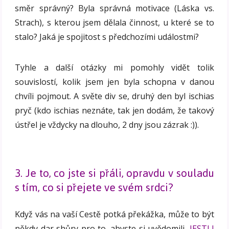
směr správný? Byla správná motivace (Láska vs.
Strach), s kterou jsem dělala činnost, u které se to
stalo? Jaká je spojitost s předchozími událostmi?
Tyhle a další otázky mi pomohly vidět tolik
souvislostí, kolik jsem jen byla schopna v danou
chvíli pojmout. A světe div se, druhý den byl ischias
pryč (kdo ischias neznáte, tak jen dodám, že takový
ústřel je vždycky na dlouho, 2 dny jsou zázrak :)).
3. Je to, co jste si přáli, opravdu v souladu
s tím, co si přejete ve svém srdci?
Když vás na vaší Cestě potká překážka, může to být
někdy dar shůry pro to, abyste si uvědomili,
JESTLI