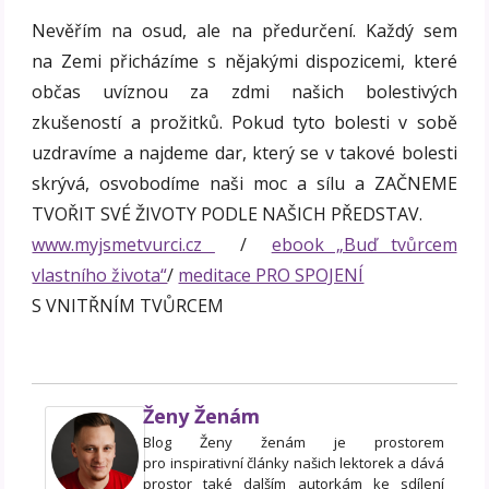
Nevěřím na osud, ale na předurčení. Každý sem
na Zemi přicházíme s nějakými dispozicemi, které
občas uvíznou za zdmi našich bolestivých
zkušeností a prožitků. Pokud tyto bolesti v sobě
uzdravíme a najdeme dar, který se v takové bolesti
skrývá, osvobodíme naši moc a sílu a ZAČNEME
TVOŘIT SVÉ ŽIVOTY PODLE NAŠICH PŘEDSTAV.
www.myjsmetvurci.cz
/
ebook „Buď tvůrcem
vlastního života“
/
meditace PRO SPOJENÍ
S VNITŘNÍM TVŮRCEM
Ženy Ženám
Blog Ženy ženám je prostorem
pro inspirativní články našich lektorek a dává
prostor také dalším autorkám ke sdílení