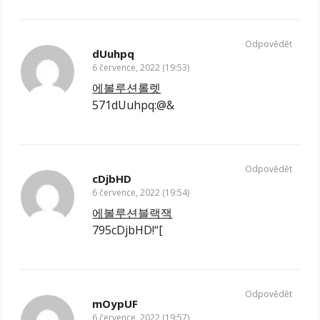
Odpovědět
dUuhpq
6 července, 2022 (19:53)
에볼루션롤렛
571dUuhpq:@&
Odpovědět
cDjbHD
6 července, 2022 (19:54)
에볼루션블랙잭
795cDjbHD!“[
Odpovědět
mOypUF
6 července, 2022 (19:57)