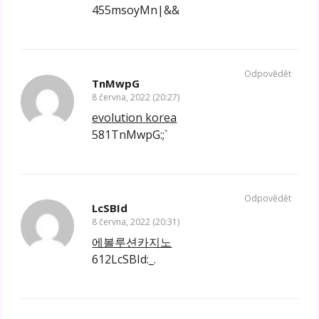
455msoyMn|&&
Odpovědět
TnMwpG
8 června, 2022 (20:27)
evolution korea
581TnMwpG:;`
Odpovědět
LcSBId
8 června, 2022 (20:31)
에볼루션카지노
612LcSBId:_.