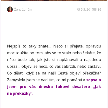
Ženy ženám
5.5. 2017
86
Nejspíš to taky znáte… Něco si přejete, opravdu
moc toužíte po tom, aby se to stalo nebo čekáte, že
něco bude tak, jak jste si naplánovali a najednou
upsss… objeví se něco, co vás zabrzdí, nebo zastaví.
Co dělat, když se na naší Cestě objeví překážka?
Zamyslela jsem se nad tím, co mi pomáhá a
sepsala
jsem pro vás dneska takové desatero „Jak
na překážky“.