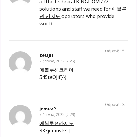
all the technical KINGDOM777
solutions and staff we need for
에볼루
션 카지노
operators who provide
world
Odpovědět
teOJif
7 června, 2022 (2:25)
에볼루션코리아
545teOJif(^(
Odpovědět
jemuvP
7 června, 2022 (2:29)
에볼루션카지노
333jemuvP?-[