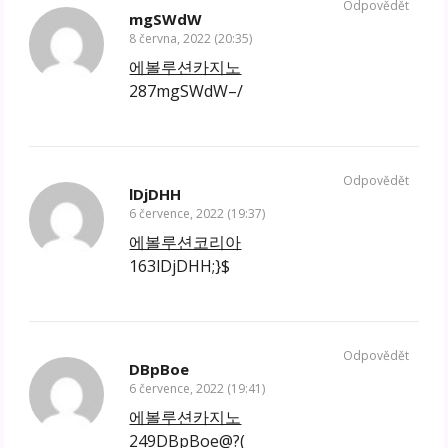
Odpovědět
mgSWdW
8 června, 2022 (20:35)
에볼루션카지노
287mgSWdW–/
Odpovědět
lDjDHH
6 července, 2022 (19:37)
에볼루션코리아
163lDjDHH;}$
Odpovědět
DBpBoe
6 července, 2022 (19:41)
에볼루션카지노
249DBpBoe@?(