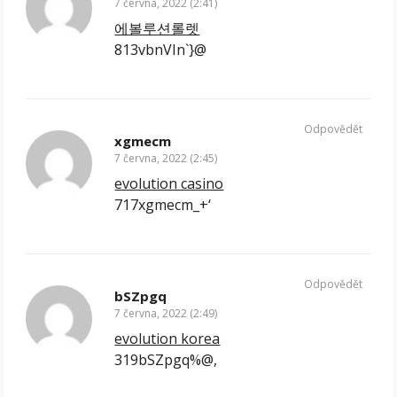
7 června, 2022 (2:41)
에볼루션롤렛
813vbnVIn`}@
Odpovědět
xgmecm
7 června, 2022 (2:45)
evolution casino
717xgmecm_+‘
Odpovědět
bSZpgq
7 června, 2022 (2:49)
evolution korea
319bSZpgq%@,