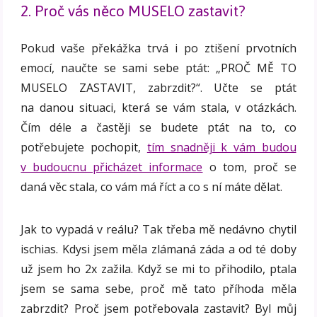
2. Proč vás něco MUSELO zastavit?
Pokud vaše překážka trvá i po ztišení prvotních
emocí, naučte se sami sebe ptát: „PROČ MĚ TO
MUSELO ZASTAVIT, zabrzdit?“. Učte se ptát
na danou situaci, která se vám stala, v otázkách.
Čím déle a častěji se budete ptát na to, co
potřebujete pochopit,
tím snadněji k vám budou
v budoucnu přicházet informace
o tom, proč se
daná věc stala, co vám má říct a co s ní máte dělat.
Jak to vypadá v reálu? Tak třeba mě nedávno chytil
ischias. Kdysi jsem měla zlámaná záda a od té doby
už jsem ho 2x zažila. Když se mi to přihodilo, ptala
jsem se sama sebe, proč mě tato příhoda měla
zabrzdit? Proč jsem potřebovala zastavit? Byl můj