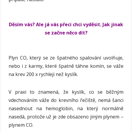
Děsím vás? Ale já vás přeci chci vyděsit. Jak jinak
se začne něco dít?
Plyn CO, který se ze špatného spalování uvolňuje,
nebo i z karmy, které špatně táhne komín, se váže
na krev 200 x rychleji než kyslík.
V praxi to znamená, že kyslík, co se běžným
vdechováním váže do krevního řečiště, nemá šanci
nasednout na hemoglobin, na který normálně
nasedá, protože už je zde obsazeno jiným plynem –
plynem CO.