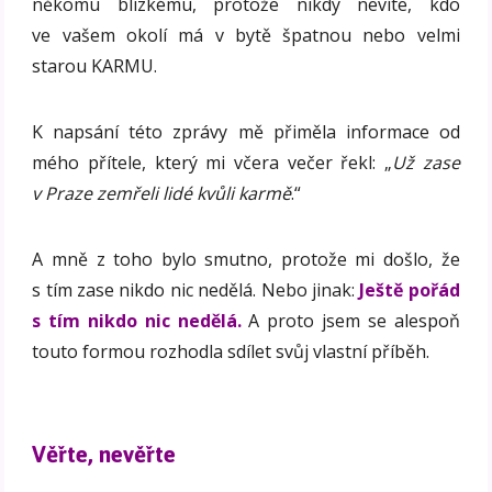
někomu blízkému, protože nikdy nevíte, kdo
ve vašem okolí má v bytě špatnou nebo velmi
starou KARMU.
K napsání této zprávy mě přiměla informace od
mého přítele, který mi včera večer řekl: „
Už zase
v Praze zemřeli lidé kvůli karmě
.“
A mně z toho bylo smutno, protože mi došlo, že
s tím zase nikdo nic nedělá. Nebo jinak:
Ještě pořád
s tím nikdo nic nedělá.
A proto jsem se alespoň
touto formou rozhodla sdílet svůj vlastní příběh.
Věřte, nevěřte