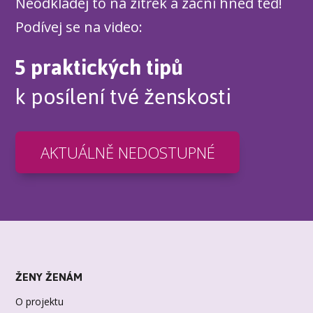
Neodkládej to na zítřek a začni hned teď!
Podívej se na video:
5 praktických tipů
k posílení tvé ženskosti
AKTUÁLNĚ NEDOSTUPNÉ
ŽENY ŽENÁM
O projektu