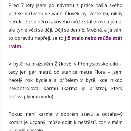
Před 7 lety jsem po návratu z práce našla svého
přítele mrtvého ve vaně. Člověk by, věřte mi, nikdy
neřekl, že se něco takového může stát zrovna jemu,
ale tyhle věci se dějí. Dějí se denně. Možná, a já vám
to opravdu nepřeji, se to
již stalo nebo může stát
i vám.
V bytě na pražském Žižkově, v Přemyslovské ulici –
tedy jen pár metrů od stanice metra Flora – jsem
necelý rok bydlela s přítelem v bytě, kde nikdo
nekontroloval karmu (karma je přístroj, který
ohřívá plynem vodu).
Pokud není karma v dobrém stavu a odtahový
komín je ucpaný, může dojít k neštěstí, což v mém
případě nastalo.