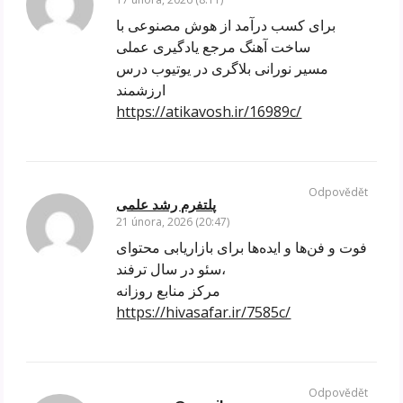
برای کسب درآمد از هوش مصنوعی با
ساخت آهنگ مرجع یادگیری عملی
مسیر نورانی بلاگری در یوتیوب درس
ارزشمند
https://atikavosh.ir/16989c/
Odpovědět
پلتفرم رشد علمی
21 února, 2026 (20:47)
فوت و فن‌ها و ایده‌ها برای بازاریابی محتوای
سئو در سال ترفند،
مرکز منابع روزانه
https://hivasafar.ir/7585c/
Odpovědět