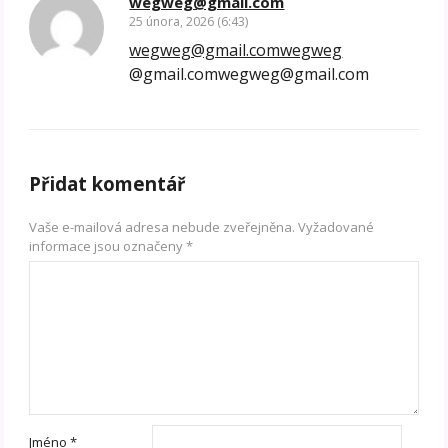
wegweg@gmail.com
25 února, 2026 (6:43)
wegweg@gmail.comwegweg
@gmail.comwegweg@gmail.com
Přidat komentář
Vaše e-mailová adresa nebude zveřejněna.
Vyžadované
informace jsou označeny
*
Jméno
*