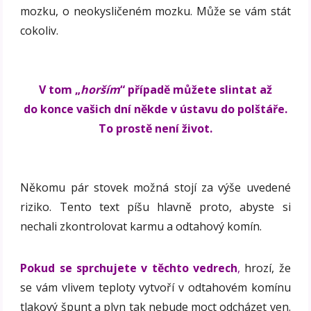
mozku, o neokysličeném mozku. Může se vám stát
cokoliv.
V tom „
horším
“ případě můžete slintat až
do konce vašich dní někde v ústavu do polštáře.
To prostě není život.
Někomu pár stovek možná stojí za výše uvedené
riziko. Tento text píšu hlavně proto, abyste si
nechali zkontrolovat karmu a odtahový komín.
Pokud se sprchujete v těchto vedrech
,
hrozí, že
se vám vlivem teploty vytvoří v odtahovém komínu
tlakový špunt a plyn tak nebude moct odcházet ven.