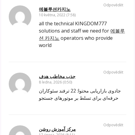
Odpovědět
에볼루션카지노
10 května, 2022 (7:58)
all the technical KINGDOM777
solutions and staff we need for
에볼루
션 카지노
operators who provide
world
Odpovědět
جذب مخاطب هدف
8 ledna, 2026 (0:50)
جادوی بازاریابی محتوا: 22 ترفند سئوکاران
حرفه‌ای برای تسلط بر موتورهای جستجو
Odpovědět
مرکز آموزش روشن
17 února, 2026 (8:11)