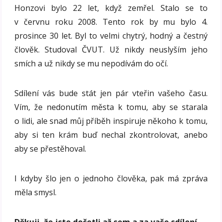
Honzovi bylo 22 let, když zemřel. Stalo se to
v červnu roku 2008. Tento rok by mu bylo 4.
prosince 30 let. Byl to velmi chytrý, hodný a čestný
člověk. Studoval ČVUT. Už nikdy neuslyším jeho
smích a už nikdy se mu nepodívám do očí.
Sdílení vás bude stát jen pár vteřin vašeho času.
Vím, že nedonutím města k tomu, aby se starala
o lidi, ale snad můj příběh inspiruje někoho k tomu,
aby si ten krám buď nechal zkontrolovat, anebo
aby se přestěhoval.
I kdyby šlo jen o jednoho člověka, pak má zpráva
měla smysl.
Děkuji, že jste dočetli až sem a za vaše sdílení.