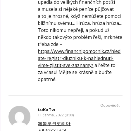
upadla do velikých finančních potíží
a musela si nějaké peníze půjčovat
a to je hrozné, když nemůžete pomoci
bližnímu svému… Hrůza, hrůza hrůza…
Toto nikomu nepřeji, a pokud už
někdo takovýto problém řeši, mrkněte
třeba zde –
https://www.financnipomocnik.cz/hled
ate-registr-dluzniku-k-nahlednuti-
vime-zjistit-sve-zaznamy/
a řešte to
za včasu! Mějte se krásně a buďte
opatrné.
Odpovědět
toKxTw
11 června, 2022 (8:00)
에볼루션코리아
700toKxTw>(_