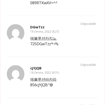
089RTKwXV=^^
Odpovědět
DGwTzz
18 června, 2022 (8:27)
에볼루션카지노
725DGwTzz*<%
Odpovědět
cjYjQB
18 června, 2022 (8:31)
에볼루션바카라
856cjYjQB:“@