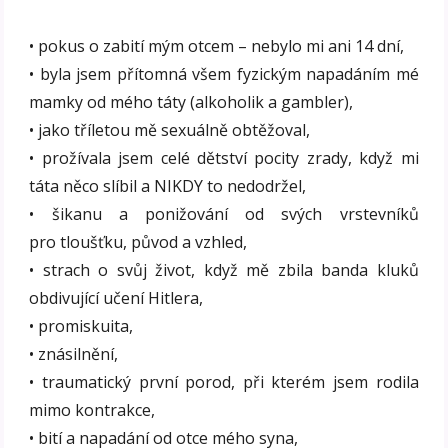
• pokus o zabití mým otcem – nebylo mi ani 14 dní,
• byla jsem přítomná všem fyzickým napadáním mé
mamky od mého táty (alkoholik a gambler),
• jako tříletou mě sexuálně obtěžoval,
• prožívala jsem celé dětství pocity zrady, když mi
táta něco slíbil a NIKDY to nedodržel,
• šikanu a ponižování od svých vrstevníků
pro tloušťku, původ a vzhled,
• strach o svůj život, když mě zbila banda kluků
obdivující učení Hitlera,
• promiskuita,
• znásilnění,
• traumatický první porod, při kterém jsem rodila
mimo kontrakce,
• bití a napadání od otce mého syna,