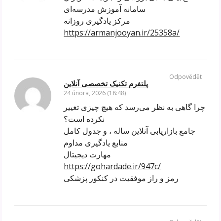
سامانه آموزش مدرسه‌ای
مرکز یادگیری روزانه
https://armanjooyan.ir/25358a/
Odpovědět
پلتفرم تکنیک تخصصی آنلاین
24 února, 2026 (18:48)
چرا گاهی به نظر می‌رسد که هیچ چیزی تغییر
نکرده است؟
جامع بازاریابی آنلاین ساله ، و جدول کامل
منابع یادگیری مداوم
مهارت دیجیتال
https://gohardade.ir/947c/
رمز و راز موفقیت در کنکور پزشکی