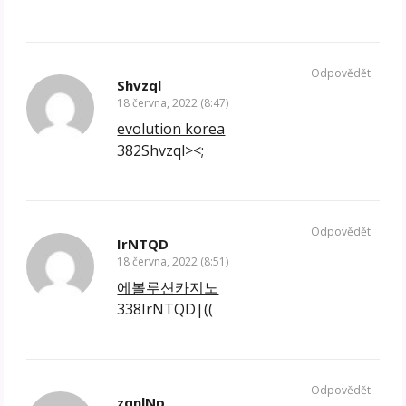
Odpovědět
Shvzql
18 června, 2022 (8:47)
evolution korea
382Shvzql><;
Odpovědět
IrNTQD
18 června, 2022 (8:51)
에볼루션카지노
338IrNTQD|((
Odpovědět
zqnlNp