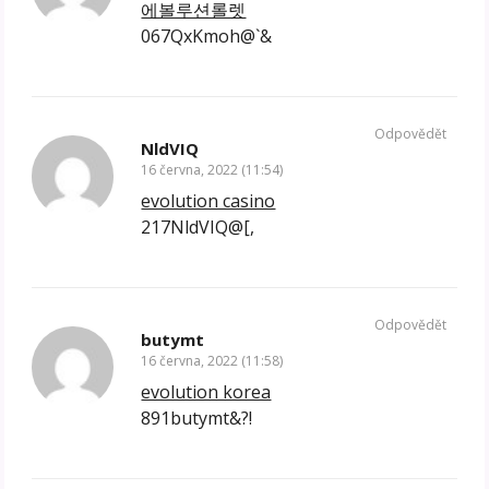
에볼루션롤렛
067QxKmoh@`&
Odpovědět
NldVIQ
16 června, 2022 (11:54)
evolution casino
217NldVIQ@[,
Odpovědět
butymt
16 června, 2022 (11:58)
evolution korea
891butymt&?!