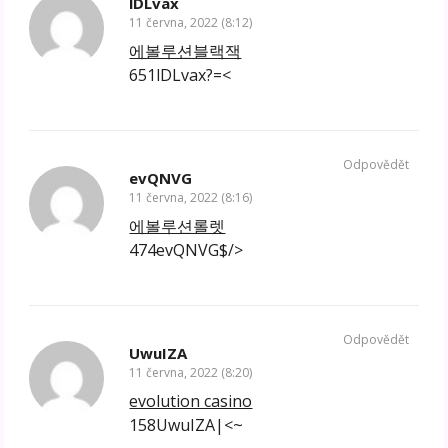
lDLvax
11 června, 2022 (8:12)
에볼루션블랙잭
651lDLvax?=<
Odpovědět
evQNVG
11 června, 2022 (8:16)
에볼루션롤렛
474evQNVG$/>
Odpovědět
UwuIZA
11 června, 2022 (8:20)
evolution casino
158UwuIZA|<~