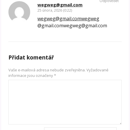
Odpovědět
wegweg@gmail.com
25 února, 2026 (0:22)
wegweg@gmail.comwegweg
@gmail.comwegweg@gmail.com
Přidat komentář
Vaše e-mailová adresa nebude zveřejněna.
Vyžadované
informace jsou označeny
*