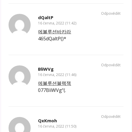
Odpovědět
dQaltP
16 června, 2022 (11:42)
에볼루션바카라
465dQaltP()*
Odpovědět
BliWVg
16 června, 2022 (11:46)
에볼루션블랙잭
077BliWVg“(.
Odpovědět
QxKmoh
16 června, 2022 (11:50)