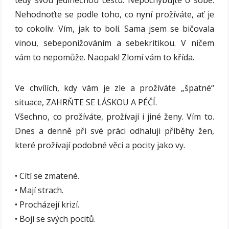
tedy svou jedinečnou cestu. Nepochybujte o sobě.
Nehodnoťte se podle toho, co nyní prožíváte, ať je
to cokoliv. Vím, jak to bolí. Sama jsem se bičovala
vinou, sebeponižováním a sebekritikou. V ničem
vám to nepomůže. Naopak! Zlomí vám to křída.
Ve chvílích, kdy vám je zle a prožíváte „špatné“
situace, ZAHRŇTE SE LÁSKOU A PÉČÍ.
Všechno, co prožíváte, prožívají i jiné ženy. Vím to.
Dnes a denně při své práci odhaluji příběhy žen,
které prožívají podobné věci a pocity jako vy.
• Cítí se zmatené.
• Mají strach.
• Procházejí krizí.
• Bojí se svých pocitů.