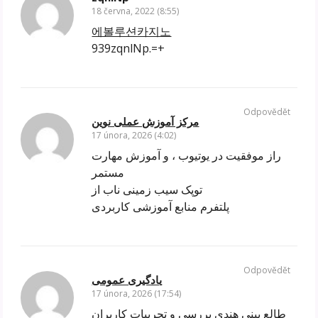
18 června, 2022 (8:55)
에볼루션카지노
939zqnlNp.=+
Odpovědět
مرکز آموزش عملی نوین
17 února, 2026 (4:02)
راز موفقیت در یوتیوب ، و آموزش مهارت
مستمر
توپک سیب زمینی ناب از
پلتفرم منابع آموزشی کاربردی
Odpovědět
یادگیری عمومی
17 února, 2026 (17:54)
طالع بینی هندی بررسی و تجربیات کاربران