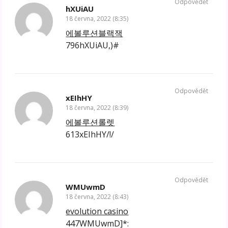
Odpovědět
hXUiAU
18 června, 2022 (8:35)
에볼루션블랙잭
796hXUiAU,)#
Odpovědět
xEIhHY
18 června, 2022 (8:39)
에볼루션롤렛
613xEIhHY/!/
Odpovědět
WMUwmD
18 června, 2022 (8:43)
evolution casino
447WMUwmD]*: