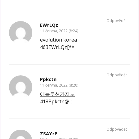
Odpovědět
EWrLQz
11 června, 2022 (8:24)
evolution korea
463EWrLQz[**
Odpovědět
Ppkctn
11 června, 2022 (8:28)
에볼루션카지노
418Ppkctn@-;
Odpovědět
ZSAYzP