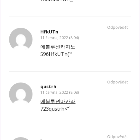
Odpovědět
HfkUTn
11 června, 2022 (8:04)
에볼루션카지노
596HfkUTn(`“
Odpovědět
qustrh
11 června, 2022 (8:08)
에볼루션바카라
723qustrh<"`
Odpovědět