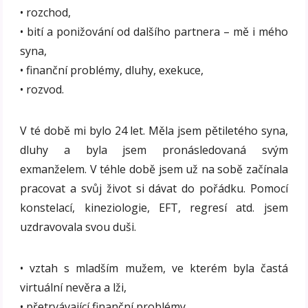
• rozchod,
• bití a ponižování od dalšího partnera – mě i mého
syna,
• finanční problémy, dluhy, exekuce,
• rozvod.
V té době mi bylo 24 let. Měla jsem pětiletého syna,
dluhy a byla jsem pronásledovaná svým
exmanželem. V téhle době jsem už na sobě začínala
pracovat a svůj život si dávat do pořádku. Pomocí
konstelací, kineziologie, EFT, regresí atd. jsem
uzdravovala svou duši.
• vztah s mladším mužem, ve kterém byla častá
virtuální nevěra a lži,
• přetrvávající finanční problémy,