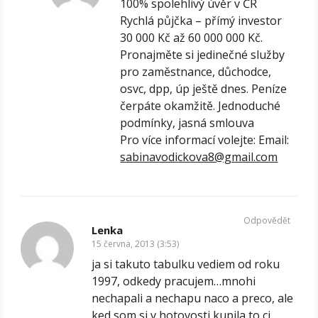
100% spolehlivý úvěr v ČR
Rychlá půjčka – přímý investor
30 000 Kč až 60 000 000 Kč.
Pronajměte si jedinečné služby
pro zaměstnance, důchodce,
osvc, dpp, úp ještě dnes. Peníze
čerpáte okamžitě. Jednoduché
podmínky, jasná smlouva
Pro více informací volejte: Email:
sabinavodickova8@gmail.com
Odpovědět
Lenka
15 června, 2013 (3:53)
ja si takuto tabulku vediem od roku
1997, odkedy pracujem…mnohi
nechapali a nechapu naco a preco, ale
ked som si v hotovosti kupila to ci