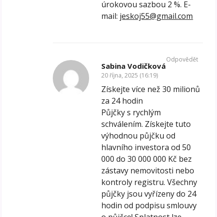
úrokovou sazbou 2 %. E-
mail:
jeskoj55@gmail.com
Odpovědět
Sabina Vodičková
20 října, 2025 (16:19)
Získejte více než 30 milionů
za 24 hodin
Půjčky s rychlým
schválením. Získejte tuto
výhodnou půjčku od
hlavního investora od 50
000 do 30 000 000 Kč bez
zástavy nemovitosti nebo
kontroly registru. Všechny
půjčky jsou vyřízeny do 24
hodin od podpisu smlouvy
o půjčce! Splatnost lze