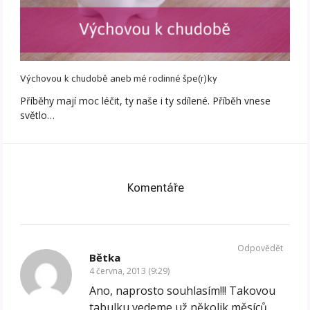
Výchovou k chudobě aneb mé rodinné špe(r)ky
Příběhy mají moc léčit, ty naše i ty sdílené. Příběh vnese
světlo…
Komentáře
Odpovědět
Bětka
4 června, 2013 (9:29)
Ano, naprosto souhlasím!!! Takovou
tabulku vedeme už několik měsíců