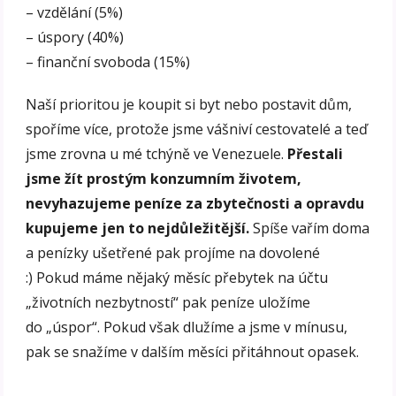
– vzdělání (5%)
– úspory (40%)
– finanční svoboda (15%)
Naší prioritou je koupit si byt nebo postavit dům,
spoříme více, protože jsme vášniví cestovatelé a teď
jsme zrovna u mé tchýně ve Venezuele.
Přestali
jsme žít prostým konzumním životem,
nevyhazujeme peníze za zbytečnosti a opravdu
kupujeme jen to nejdůležitější.
Spíše vařím doma
a penízky ušetřené pak projíme na dovolené
:) Pokud máme nějaký měsíc přebytek na účtu
„životních nezbytností“ pak peníze uložíme
do „úspor“. Pokud však dlužíme a jsme v mínusu,
pak se snažíme v dalším měsíci přitáhnout opasek.