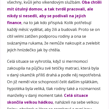
všechny, kvůli jeho víkendovým službám.
Oba chtěli
mít útulný domov, a tak tvrdě pracovali, ale
nikdy si nesedli, aby se podívali na jejich
finance
, na to jak kdo přispívá. Kolik potřebují
každý měsíc vydělat, aby žili a budovali. Proto se on
cítil velmi zatížen podporou rodiny a ona se
svázanýma rukama, že nemůže nakoupit a zvelebit
jejich hnízdečko jak by chtěla.
Celá situace se vyhrotila, když si mermomocí
zakoupila na půjčku své tetičky matraci, která byla
v daný okamžik příliš drahá a podle něj nepotřebná.
On již neměl více schopností čelit dalším splátkám,
hypotéka byla veliká, tlak rodiny také a rozmarnost
manželky v daný moment také.
Celá situace
skončila velkou hádkou
, naházeli na sebe velkou
špínu, obrázek o lásce se rozplynul a nyní jsou