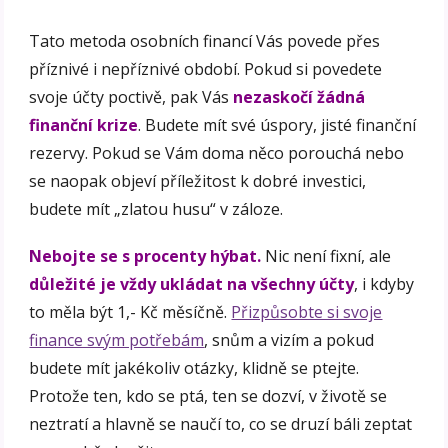
Tato metoda osobních financí Vás povede přes
příznivé i nepříznivé období. Pokud si povedete
svoje účty poctivě, pak Vás
nezaskočí žádná
finanční krize
. Budete mít své úspory, jisté finanční
rezervy. Pokud se Vám doma něco porouchá nebo
se naopak objeví příležitost k dobré investici,
budete mít „zlatou husu“ v záloze.
Nebojte se s procenty hýbat.
Nic není fixní, ale
důležité je vždy ukládat na všechny účty
, i kdyby
to měla být 1,- Kč měsíčně.
Přizpůsobte si svoje
finance svým potřebám
, snům a vizím a pokud
budete mít jakékoliv otázky, klidně se ptejte.
Protože ten, kdo se ptá, ten se dozví, v životě se
neztratí a hlavně se naučí to, co se druzí báli zeptat