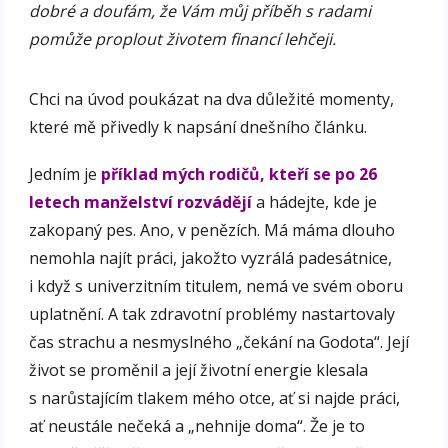
dobré a doufám, že Vám můj příběh s radami
pomůže proplout životem financí lehčeji.
Chci na úvod poukázat na dva důležité momenty,
které mě přivedly k napsání dnešního článku.
Jedním je
příklad mých rodičů, kteří se po 26
letech manželství rozvádějí
a hádejte, kde je
zakopaný pes. Ano, v penězích. Má máma dlouho
nemohla najít práci, jakožto vyzrálá padesátnice,
i když s univerzitním titulem, nemá ve svém oboru
uplatnění. A tak zdravotní problémy nastartovaly
čas strachu a nesmyslného „čekání na Godota“. Její
život se proměnil a její životní energie klesala
s narůstajícím tlakem mého otce, ať si najde práci,
ať neustále nečeká a „nehnije doma“. Že je to