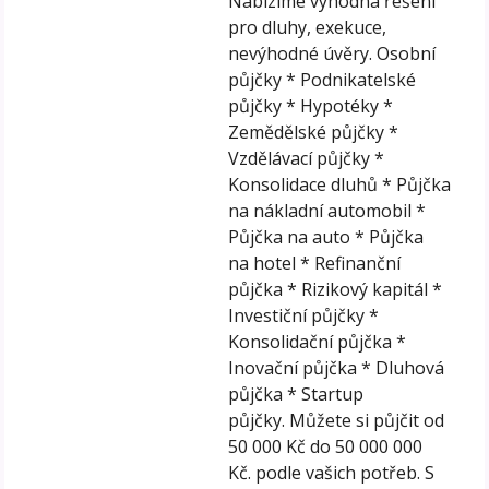
Nabízíme výhodná řešení
pro dluhy, exekuce,
nevýhodné úvěry. Osobní
půjčky * Podnikatelské
půjčky * Hypotéky *
Zemědělské půjčky *
Vzdělávací půjčky *
Konsolidace dluhů * Půjčka
na nákladní automobil *
Půjčka na auto * Půjčka
na hotel * Refinanční
půjčka * Rizikový kapitál *
Investiční půjčky *
Konsolidační půjčka *
Inovační půjčka * Dluhová
půjčka * Startup
půjčky. Můžete si půjčit od
50 000 Kč do 50 000 000
Kč. podle vašich potřeb. S