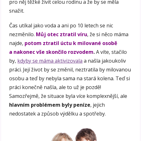
pro něj těžké živit celou rodinu a že by se měla
snažit.
Čas utíkal jako voda a ani po 10 letech se nic
nezměnilo.
Můj otec ztratil víru
, že si něco máma
najde,
potom ztratil úctu k milované osobě
a nakonec vše skončilo rozvodem
.
A víte, stačilo
by,
kdyby se máma aktivizovala
a našla jakoukoliv
práci. Její život by se změnil, neztratila by milovanou
osobu a teď by nebyla sama na stará kolena. Teď si
práci konečně našla, ale to už je pozdě!
Samozřejmě, že situace byla více komplexnější, ale
hlavním problémem byly peníze
, jejich
nedostatek a způsob výdělku a spotřeby.