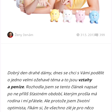
Ženy ženám
31.5. 2013
399
Dobrý den drahé dámy, dnes se chci s Vámi podělit
o jedno velmi ožehavé téma a to jsou
vztahy
a peníze
. Rozhodla jsem se tento článek napsat
po ne příliš šťastném období, kterým prošla má
rodina i mí přátele. Ale protože jsem životní
optimista, říkám si, že všechno zlé je pro něco