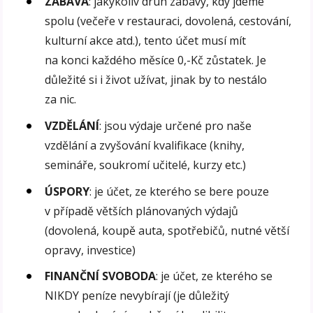
ZÁBAVA
: jakýkoliv druh zábavy, kdy jdeme
spolu (večeře v restauraci, dovolená, cestování,
kulturní akce atd.), tento účet musí mít
na konci každého měsíce 0,-Kč zůstatek. Je
důležité si i život užívat, jinak by to nestálo
za nic.
VZDĚLÁNÍ
: jsou výdaje určené pro naše
vzdělání a zvyšování kvalifikace (knihy,
semináře, soukromí učitelé, kurzy etc.)
ÚSPORY
: je účet, ze kterého se bere pouze
v případě větších plánovaných výdajů
(dovolená, koupě auta, spotřebičů, nutné větší
opravy, investice)
FINANČNÍ SVOBODA
: je účet, ze kterého se
NIKDY peníze nevybírají (je důležitý