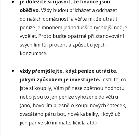
je důležité si ujasnit, že finance jsou
oběživo.
Vždy budou přicházet a odcházet
do našich domácností a věřte mi, že utratit
peníze je mnohem jednodušší a rychlejší než je
vydělat. Proto buďte opatrné při stanovování
svých limitů, procent a způsobu jejich
konzumace.
vždy přemýšlejte, když peníze utrácíte,
jakým způsobem je investujete.
Jestli to, co
jste si koupily, Vám přinese zpětnou hodnotu
nebo jsou to jen peníze vyhozené do větru
(ano, hovořím přesně o koupi nových šateček,
dvacátého páru bot, nové kabelky, i když už
jich pár ve skříni máte, líčidla atd.)