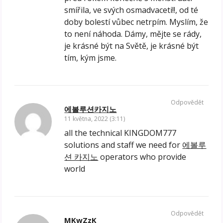
smířila, ve svých osmadvaceti!!, od té
doby bolestí vůbec netrpím. Myslím, že
to není náhoda. Dámy, mějte se rády,
je krásné být na Světě, je krásné být
tím, kým jsme.
Odpovědět
에볼루션카지노
11 května, 2022 (3:11)
all the technical KINGDOM777
solutions and staff we need for
에볼루
션 카지노
operators who provide
world
Odpovědět
MKwZzK