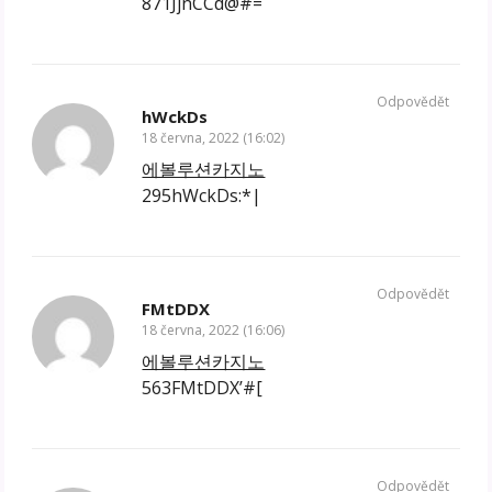
871JjnCCd@#=
Odpovědět
hWckDs
18 června, 2022 (16:02)
에볼루션카지노
295hWckDs:*|
Odpovědět
FMtDDX
18 června, 2022 (16:06)
에볼루션카지노
563FMtDDX’#[
Odpovědět