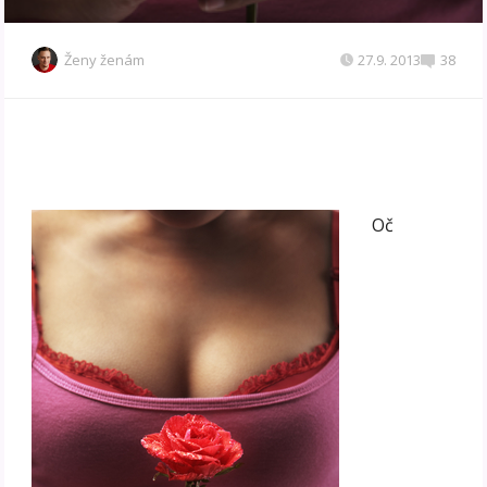
Ženy ženám
27.9. 2013
38
Oč