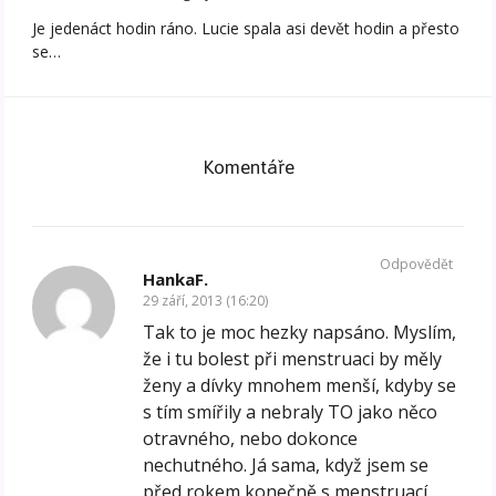
Je jedenáct hodin ráno. Lucie spala asi devět hodin a přesto
se…
Komentáře
Odpovědět
HankaF.
29 září, 2013 (16:20)
Tak to je moc hezky napsáno. Myslím,
že i tu bolest při menstruaci by měly
ženy a dívky mnohem menší, kdyby se
s tím smířily a nebraly TO jako něco
otravného, nebo dokonce
nechutného. Já sama, když jsem se
před rokem konečně s menstruací