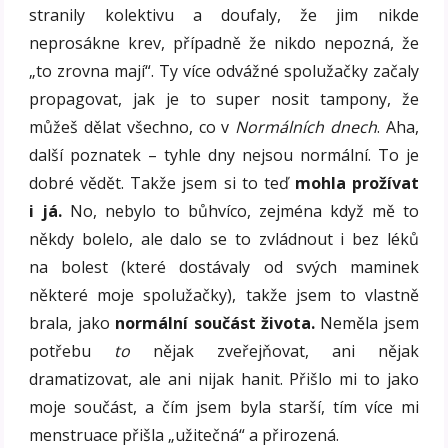
stranily kolektivu a doufaly, že jim nikde
neprosákne krev, případně že nikdo nepozná, že
„to zrovna mají“. Ty více odvážné spolužačky začaly
propagovat, jak je to super nosit tampony, že
můžeš dělat všechno, co v
Normálních dnech
. Aha,
další poznatek – tyhle dny nejsou normální. To je
dobré vědět. Takže jsem si to teď
mohla prožívat
i já.
No, nebylo to bůhvíco, zejména když mě to
někdy bolelo, ale dalo se to zvládnout i bez léků
na bolest (které dostávaly od svých maminek
některé moje spolužačky), takže jsem to vlastně
brala, jako
normální součást života.
Neměla jsem
potřebu
to
nějak zveřejňovat, ani nějak
dramatizovat, ale ani nijak hanit. Přišlo mi to jako
moje součást, a čím jsem byla starší, tím více mi
menstruace přišla „užitečná“ a přirozená.