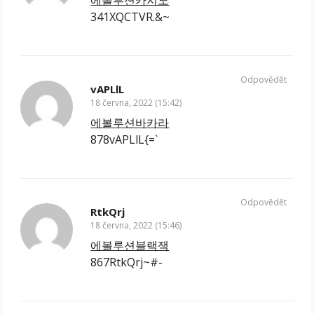
341XQCTVR.&~
Odpovědět
vAPLlL
18 června, 2022 (15:42)
에볼루션바카라
878vAPLlL{=`
Odpovědět
RtkQrj
18 června, 2022 (15:46)
에볼루션블랙잭
867RtkQrj~#-