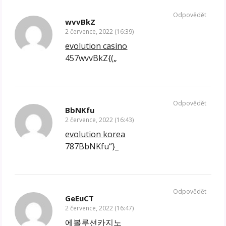
Odpovědět
wvvBkZ
2 července, 2022 (16:39)
evolution casino
457wvvBkZ{(„
Odpovědět
BbNKfu
2 července, 2022 (16:43)
evolution korea
787BbNKfu“}_
Odpovědět
GeEuCT
2 července, 2022 (16:47)
에볼루션카지노