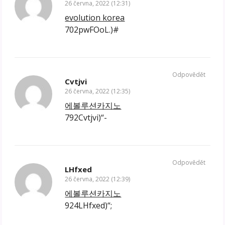
26 června, 2022 (12:31)
evolution korea
702pwFOoL.)#
Odpovědět
Cvtjvi
26 června, 2022 (12:35)
에볼루션카지노
792Cvtjvi)“-
Odpovědět
LHfxed
26 června, 2022 (12:39)
에볼루션카지노
924LHfxed)“;