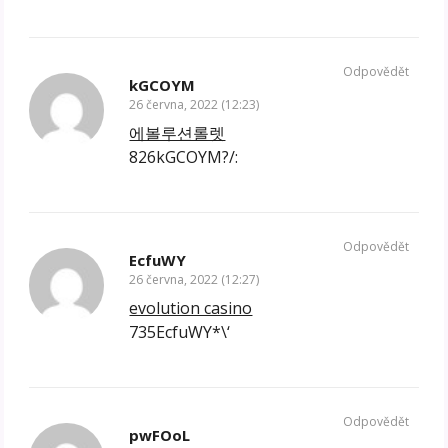
Odpovědět
kGCOYM
26 června, 2022 (12:23)
에볼루션롤렛
826kGCOYM?/:
Odpovědět
EcfuWY
26 června, 2022 (12:27)
evolution casino
735EcfuWY*\‘
Odpovědět
pwFOoL