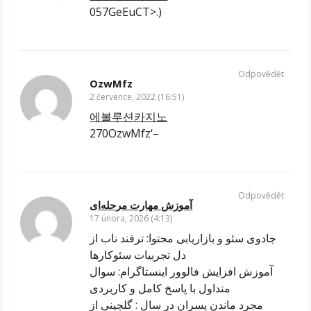
057GeEuCT>.)
Odpovědět
OzwMfz
2 července, 2022 (16:51)
에볼루션카지노
270OzwMfz‘–
Odpovědět
آموزش مهارت مرحله‌ای
17 února, 2026 (4:13)
جادوی سئو و بازاریابی محتوا: ترفند ناب از
دل تجربیات سئوکارها
آموزش افزایش فالوور اینستاگرام: سوال
متداول با پاسخ کامل و کاربردی
مجرد ماندن پسران در سال : گلچینی از