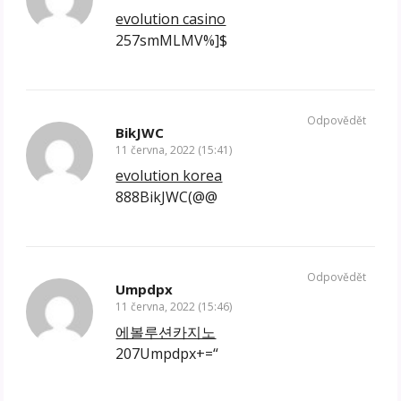
evolution casino
257smMLMV%]$
Odpovědět
BikJWC
11 června, 2022 (15:41)
evolution korea
888BikJWC(@@
Odpovědět
Umpdpx
11 června, 2022 (15:46)
에볼루션카지노
207Umpdpx+=“