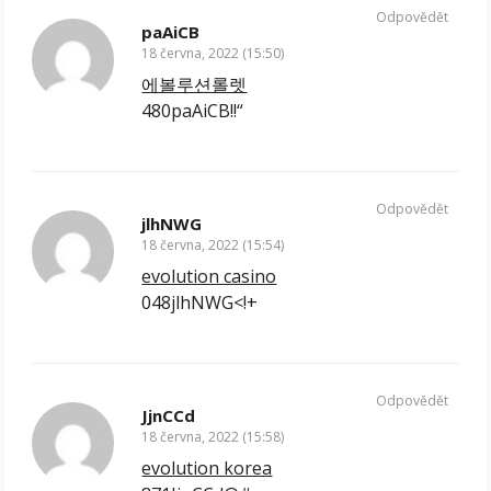
Odpovědět
paAiCB
18 června, 2022 (15:50)
에볼루션롤렛
480paAiCB!!“
Odpovědět
jlhNWG
18 června, 2022 (15:54)
evolution casino
048jlhNWG<!+
Odpovědět
JjnCCd
18 června, 2022 (15:58)
evolution korea