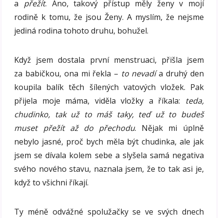
a
přežít
. Ano, takový přístup měly ženy v mojí
rodině k tomu, že jsou Ženy. A myslím, že nejsme
jediná rodina tohoto druhu, bohužel.
Když jsem dostala první menstruaci, přišla jsem
za babičkou, ona mi řekla –
to nevadí
a druhý den
koupila balík těch šílených vatových vložek. Pak
přijela moje máma, viděla vložky a říkala:
teda,
chudinko, tak už to máš taky, teď už to budeš
muset přežít až do přechodu
. Nějak mi úplně
nebylo jasné, proč bych měla být chudinka, ale jak
jsem se dívala kolem sebe a slyšela samá negativa
svého nového stavu, naznala jsem, že to tak asi je,
když to všichni říkají.
Ty méně odvážné spolužačky se ve svých dnech