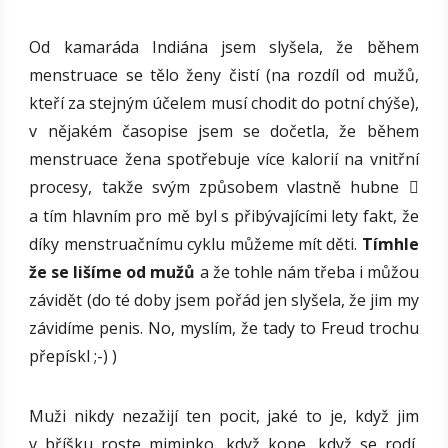
Od kamaráda Indiána jsem slyšela, že během
menstruace se tělo ženy čistí (na rozdíl od mužů,
kteří za stejným účelem musí chodit do potní chýše),
v nějakém časopise jsem se dočetla, že během
menstruace žena spotřebuje více kalorií na vnitřní
procesy, takže svým způsobem vlastně hubne

a tím hlavním pro mě byl s přibývajícími lety fakt, že
díky menstruačnímu cyklu můžeme mít děti.
Tímhle
že se lišíme od mužů
a že tohle nám třeba i můžou
závidět (do té doby jsem pořád jen slyšela, že jim my
závidíme penis. No, myslím, že tady to Freud trochu
přepískl ;-) )
Muži nikdy nezažijí ten pocit, jaké to je, když jim
v bříšku roste miminko, když kope, když se rodí,