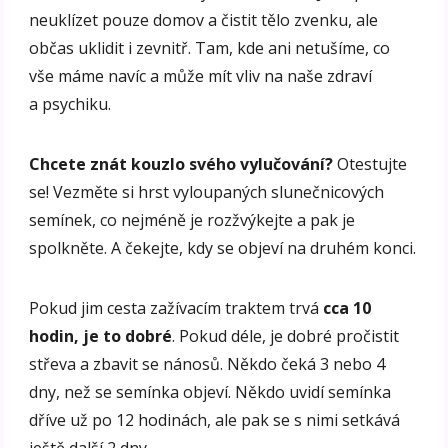
neuklízet pouze domov a čistit tělo zvenku, ale
občas uklidit i zevnitř. Tam, kde ani netušíme, co
vše máme navíc a může mít vliv na naše zdraví
a psychiku.
Chcete znát kouzlo svého vylučování?
Otestujte
se! Vezměte si hrst vyloupaných slunečnicových
semínek, co nejméně je rozžvýkejte a pak je
spolkněte. A čekejte, kdy se objeví na druhém konci.
Pokud jim cesta zažívacím traktem trvá
cca 10
hodin, je to dobré
. Pokud déle, je dobré pročistit
střeva a zbavit se nánosů. Někdo čeká 3 nebo 4
dny, než se semínka objeví. Někdo uvidí semínka
dříve už po 12 hodinách, ale pak se s nimi setkává
ještě další 2 dny.