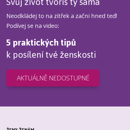
Svůj život tvoříš ty sama
Neodkládej to na zítřek a začni hned teď!
Podívej se na video:
5 praktických tipů
k posílení tvé ženskosti
AKTUÁLNĚ NEDOSTUPNÉ
ŽENY ŽENÁM