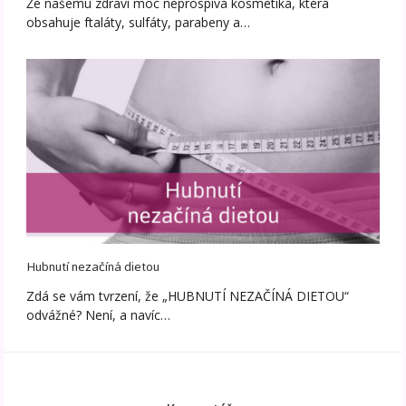
Že našemu zdraví moc neprospívá kosmetika, která
obsahuje ftaláty, sulfáty, parabeny a…
Hubnutí nezačíná dietou
Zdá se vám tvrzení, že „HUBNUTÍ NEZAČÍNÁ DIETOU“
odvážné? Není, a navíc…