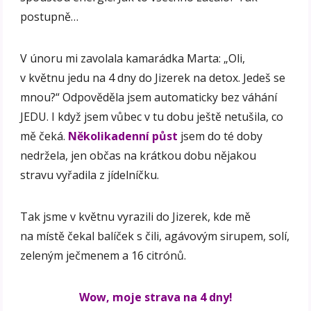
postupně…
V únoru mi zavolala kamarádka Marta: „Oli,
v květnu jedu na 4 dny do Jizerek na detox. Jedeš se
mnou?“ Odpověděla jsem automaticky bez váhání
JEDU. I když jsem vůbec v tu dobu ještě netušila, co
mě čeká.
Několikadenní půst
jsem do té doby
nedržela, jen občas na krátkou dobu nějakou
stravu vyřadila z jídelníčku.
Tak jsme v květnu vyrazili do Jizerek, kde mě
na místě čekal balíček s čili, agávovým sirupem, solí,
zeleným ječmenem a 16 citrónů.
Wow, moje strava na 4 dny!