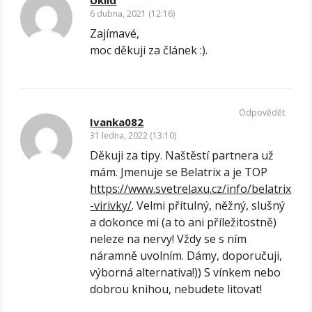
6 dubna, 2021 (12:16)
Zajímavé,
moc děkuji za článek :).
Odpovědět
Ivanka082
31 ledna, 2022 (13:10)
Děkuji za tipy. Naštěstí partnera už
mám. Jmenuje se Belatrix a je TOP
https://www.svetrelaxu.cz/info/belatrix
-virivky/
. Velmi přítulný, něžný, slušný
a dokonce mi (a to ani příležitostně)
neleze na nervy! Vždy se s ním
náramně uvolním. Dámy, doporučuji,
výborná alternativa!)) S vínkem nebo
dobrou knihou, nebudete litovat!