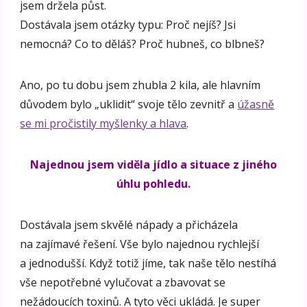
jsem držela půst.
Dostávala jsem otázky typu: Proč nejíš? Jsi
nemocná? Co to děláš? Proč hubneš, co blbneš?
Ano, po tu dobu jsem zhubla 2 kila, ale hlavním
důvodem bylo „uklidit“ svoje tělo zevnitř a
úžasně
se mi pročistily myšlenky a hlava
.
Najednou jsem viděla jídlo a situace z jiného
úhlu pohledu.
Dostávala jsem skvělé nápady a přicházela
na zajímavé řešení. Vše bylo najednou rychlejší
a jednodušší. Když totiž jíme, tak naše tělo nestíhá
vše nepotřebné vylučovat a zbavovat se
nežádoucích toxinů. A tyto věci ukládá. Je super