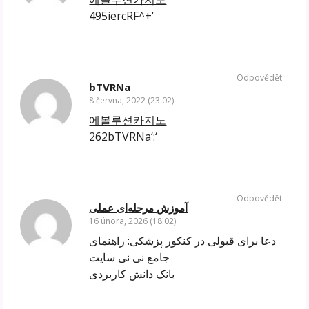
495iercRF^+‘
Odpovědět
bTVRNa
8 června, 2022 (23:02)
에볼루션카지노
262bTVRNa‘:‘
Odpovědět
آموزش مرحله‌ای عملی
16 února, 2026 (18:02)
دعا برای قبولی در کنکور پزشکی: راهنمای
جامع نی نی سایت
بانک دانش کاربردی