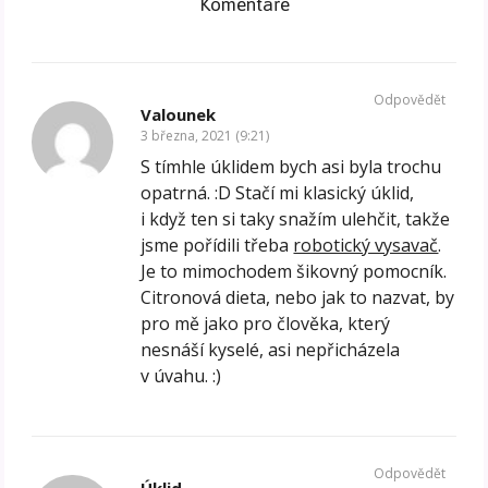
Komentáře
Odpovědět
Valounek
3 března, 2021 (9:21)
S tímhle úklidem bych asi byla trochu
opatrná. :D Stačí mi klasický úklid,
i když ten si taky snažím ulehčit, takže
jsme pořídili třeba
robotický vysavač
.
Je to mimochodem šikovný pomocník.
Citronová dieta, nebo jak to nazvat, by
pro mě jako pro člověka, který
nesnáší kyselé, asi nepřicházela
v úvahu. :)
Odpovědět
Úklid