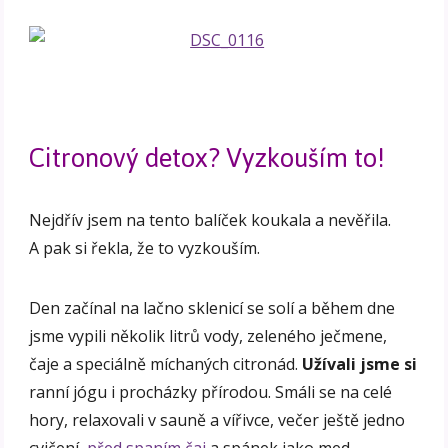
Citronový detox? Vyzkouším to!
Nejdřív jsem na tento balíček koukala a nevěřila.
A pak si řekla, že to vyzkouším.
Den začínal na lačno sklenicí se solí a během dne
jsme vypili několik litrů vody, zeleného ječmene,
čaje a speciálně míchaných citronád.
Užívali jsme si
ranní jógu i procházky přírodou. Smáli se na celé
hory, relaxovali v sauně a vířivce, večer ještě jedno
cvičení,
před spaním čaj
a spánek jako med.