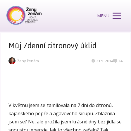
MENU
Můj 7denní citronový úklid
Ženy ženám
21.5. 2014
14
V květnu jsem se zamilovala na 7 dní do citronů,
kajanského pepře a agávového sirupu. Zbláznila
jsem se? Ne, ale prožila jsem krásné dny bez jídla se
spoustou energie. Jak to všechno začalo? Tak