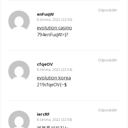
Odpovědět
enFuqW
8 června, 2022 (22:50)
evolution casino
794enFuqW>}?
Odpovědět
cfqeOV
8 června, 2022 (22:54)
evolution korea
219cfqeOV{~$
Odpovědět
iercRF
8 června, 2022 (22:58)
에볼루션카지노