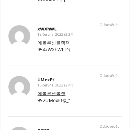
Odpovědět
xWXhWL
18 června, 2022 (3:37)
에볼루션블랙잭
954xWXhWL[^{
Odpovědět
UMexEt
18 června, 2022 (3:41)
에볼루션롤렛
992UMexEt@_“
Odpovědět