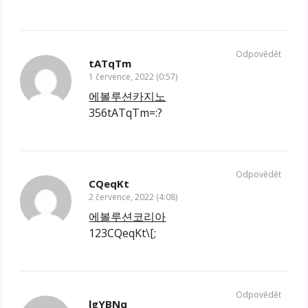
Odpovědět
tATqTm
1 července, 2022 (0:57)
에볼루션카지노
356tATqTm=:?
Odpovědět
CQeqKt
2 července, 2022 (4:08)
에볼루션코리아
123CQeqKt\[;
Odpovědět
lgYBNq