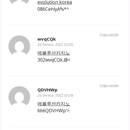
evolution korea
086CehlyA%*^
Odpovědět
wvqCQk
26 června, 2022 (0:25)
에볼루션카지노
302wvqCQk,@<
Odpovědět
QDVHWp
26 června, 2022 (0:29)
에볼루션카지노
666QDVHWp‘>.