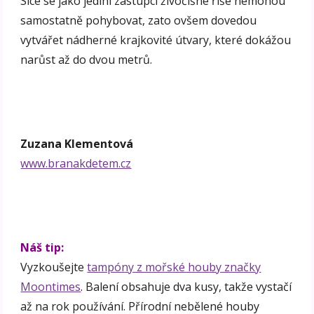
Sice se jako jediní zástupci živočišné říše nemohou
samostatně pohybovat, zato ovšem dovedou
vytvářet nádherné krajkovité útvary, které dokážou
narůst až do dvou metrů.
Zuzana Klementová
www.branakdetem.cz
Náš tip:
Vyzkoušejte
tampóny z mořské houby značky
Moontimes
. Balení obsahuje dva kusy, takže vystačí
až na rok používání. Přírodní nebělené houby