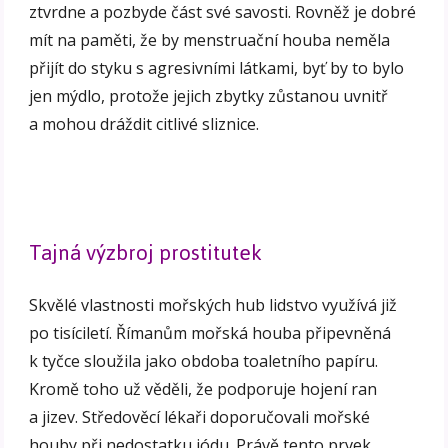
ztvrdne a pozbyde část své savosti. Rovněž je dobré
mít na paměti, že by menstruační houba neměla
přijít do styku s agresivními látkami, byť by to bylo
jen mýdlo, protože jejich zbytky zůstanou uvnitř
a mohou dráždit citlivé sliznice.
Tajná výzbroj prostitutek
Skvělé vlastnosti mořských hub lidstvo využívá již
po tisíciletí. Římanům mořská houba připevněná
k tyčce sloužila jako obdoba toaletního papíru.
Kromě toho už věděli, že podporuje hojení ran
a jizev. Středověcí lékaři doporučovali mořské
houby při nedostatku jódu. Právě tento prvek