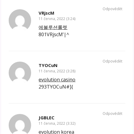
Odpovědět
VRjscM
11 června, 2022 (3:24)
에볼루션롤렛
801VRjscM’|^
Odpovědět
TYOCuN
11 června, 2022 (3:28)
evolution casino
293TYOCuN#]{
Odpovědět
JGBLEC
11 června, 2022 (3:32)
evolution korea