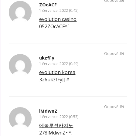
Odpovědět
ZOcACF
1 července, 2022 (0:45)
evolution casino
052ZOcACF^.`
Odpovědět
ukzfFy
1 července, 2022 (0:49)
evolution korea
326ukzfFy[[#
Odpovědět
lMdwnZ
1 července, 2022 (0:53)
에볼루션카지노
278lMdwnZ~*: