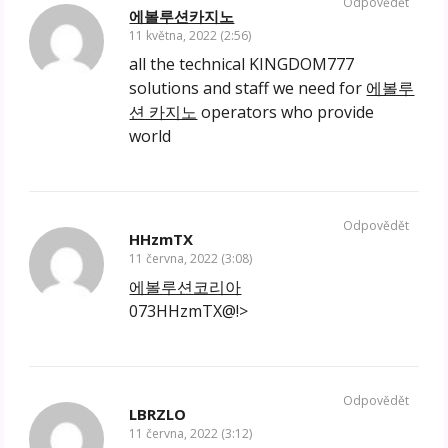
Odpovědět
에볼루션카지노
11 května, 2022 (2:56)
all the technical KINGDOM777
solutions and staff we need for
에볼루
션 카지노
operators who provide
world
Odpovědět
HHzmTX
11 června, 2022 (3:08)
에볼루션코리아
073HHzmTX@!>
Odpovědět
LBRZLO
11 června, 2022 (3:12)