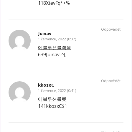
118XtevFq*+%
Odpovědět
Juinav
1 července, 2022 (0:37)
에볼루션블랙잭
639Juinav-^[
Odpovědět
kkozxC
1 července, 2022 (0:41)
에볼루션롤렛
141kkozxC$`: