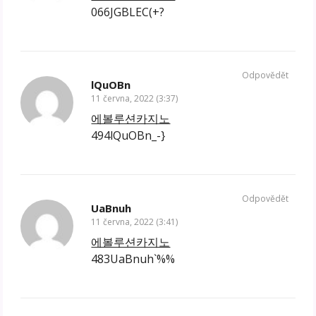
066JGBLEC(+?
Odpovědět
lQuOBn
11 června, 2022 (3:37)
에볼루션카지노
494lQuOBn_-}
Odpovědět
UaBnuh
11 června, 2022 (3:41)
에볼루션카지노
483UaBnuh`%%