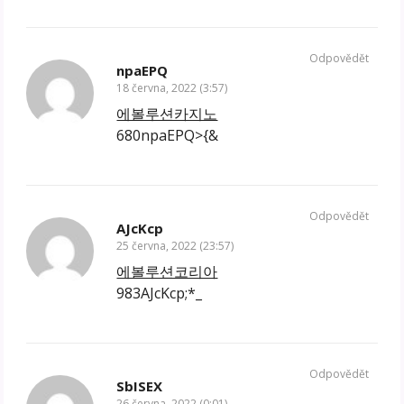
Odpovědět
npaEPQ
18 června, 2022 (3:57)
에볼루션카지노
680npaEPQ>{&
Odpovědět
AJcKcp
25 června, 2022 (23:57)
에볼루션코리아
983AJcKcp;*_
Odpovědět
SbISEX
26 června, 2022 (0:01)