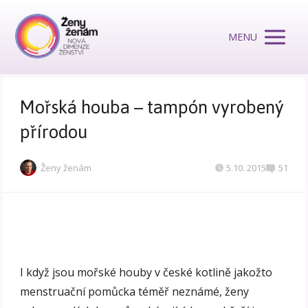
MENU
Mořská houba – tampón vyrobený
přírodou
Ženy ženám
5.10. 2015
51
I když jsou mořské houby v české kotlině jakožto
menstruační pomůcka téměř neznámé, ženy