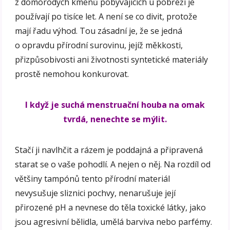
z domorodých kmenů pobývajících u pobřeží je
používají po tisíce let. A není se co divit, protože
mají řadu výhod. Tou zásadní je, že se jedná
o opravdu přírodní surovinu, jejíž měkkosti,
přizpůsobivosti ani životnosti syntetické materiály
prostě nemohou konkurovat.
I když je suchá menstruační houba na omak
tvrdá, nenechte se mýlit.
Stačí ji navlhčit a rázem je poddajná a připravená
starat se o vaše pohodlí. A nejen o něj. Na rozdíl od
většiny tampónů tento přírodní materiál
nevysušuje sliznici pochvy, nenarušuje její
přirozené pH a nevnese do těla toxické látky, jako
jsou agresivní bělidla, umělá barviva nebo parfémy.