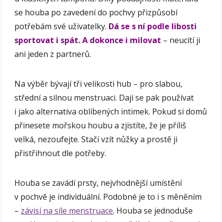
se houba po zavedení do pochvy přizpůsobí
potřebám své uživatelky.
Dá se s ní podle libosti
sportovat i spát. A dokonce i milovat
– neucítí ji
ani jeden z partnerů.
Na výběr bývají tři velikosti hub – pro slabou,
střední a silnou menstruaci. Dají se pak používat
i jako alternativa oblíbených intimek. Pokud si domů
přinesete mořskou houbu a zjistíte, že je příliš
velká, nezoufejte. Stačí vzít nůžky a prostě ji
přistřihnout dle potřeby.
Houba se zavádí prsty, nejvhodnější umístění
v pochvě je individuální. Podobné je to i s měněním
–
závisí na síle menstruace
. Houba se jednoduše