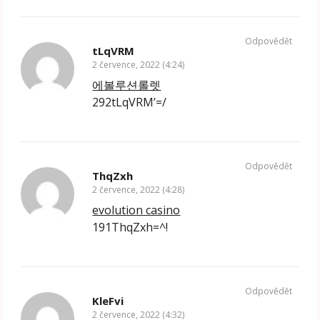
Odpovědět
tLqVRM
2 července, 2022 (4:24)
에볼루션롤렛
292tLqVRM’=/
Odpovědět
ThqZxh
2 července, 2022 (4:28)
evolution casino
191ThqZxh=^!
Odpovědět
KleFvi
2 července, 2022 (4:32)