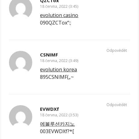
QZCTox
18 června, 2022 (3:45)
evolution casino
090QZCTox“:;
Odpovědět
CSNIMF
18 června, 2022 (3:49)
evolution korea
895CSNIMF(„~
Odpovědět
EVWDXf
18 června, 2022 (3:53)
에볼루션카지노
003EVWDXf?*[