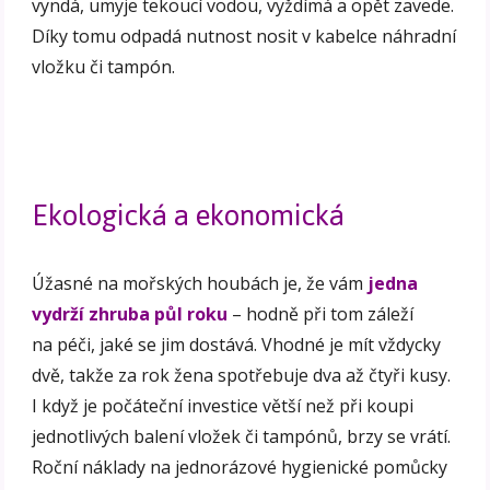
vyndá, umyje tekoucí vodou, vyždímá a opět zavede.
Díky tomu odpadá nutnost nosit v kabelce náhradní
vložku či tampón.
Ekologická a ekonomická
Úžasné na mořských houbách je, že vám
jedna
vydrží zhruba půl roku
– hodně při tom záleží
na péči, jaké se jim dostává. Vhodné je mít vždycky
dvě, takže za rok žena spotřebuje dva až čtyři kusy.
I když je počáteční investice větší než při koupi
jednotlivých balení vložek či tampónů, brzy se vrátí.
Roční náklady na jednorázové hygienické pomůcky