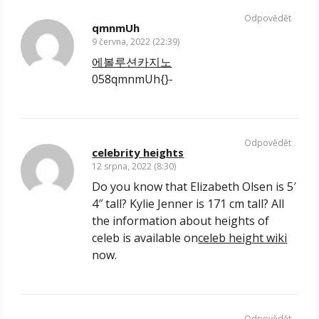
Odpovědět
qmnmUh
9 června, 2022 (22:39)
에볼루션카지노
058qmnmUh{}-
Odpovědět
celebrity heights
12 srpna, 2022 (8:30)
Do you know that Elizabeth Olsen is 5′
4″ tall? Kylie Jenner is 171 cm tall? All
the information about heights of
celeb is available on
celeb height wiki
now.
Odpovědět