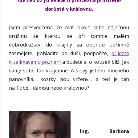
Ale teď už jsi velká! A princezna přirozeně
dorůstá v královnu.
Jsem přesvědčená, že máš okolo sebe báječnou
družinu se kterou se při tomhle malém
dobrodružství do krajiny za oponou upřímně
zasmějete, pohladíte po duši, podpoříte,
přijdete
k zajímavému poznání
a budete si o kousek blíž. Jak
samy sobě tak vzájemně. A slovy jistého mocného
panovníka… kostky jsou vrženy… a teď je tah
na Tobě… dámou nebo královnou?
Ing. Barbora