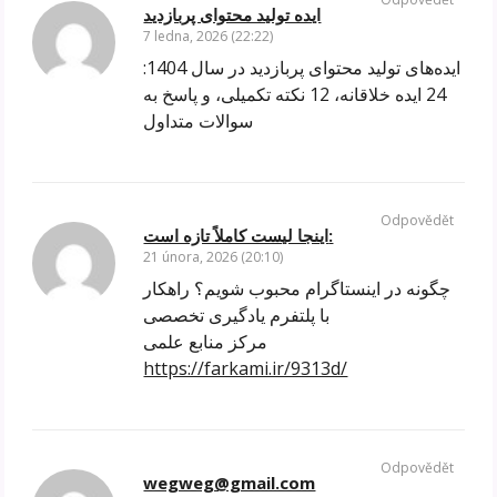
ایده تولید محتوای پربازدید
7 ledna, 2026 (22:22)
ایده‌های تولید محتوای پربازدید در سال 1404:
24 ایده خلاقانه، 12 نکته تکمیلی، و پاسخ به
سوالات متداول
Odpovědět
اینجا لیست کاملاً تازه است:
21 února, 2026 (20:10)
چگونه در اینستاگرام محبوب شویم؟ راهکار
با پلتفرم یادگیری تخصصی
مرکز منابع علمی
https://farkami.ir/9313d/
Odpovědět
wegweg@gmail.com