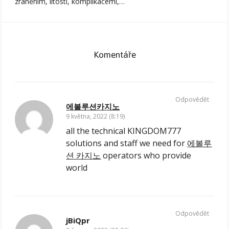
zraněním, lítostí, komplikacemi,…
Komentáře
Odpovědět
에볼루션카지노
9 května, 2022 (8:19)
all the technical KINGDOM777
solutions and staff we need for
에볼루
션 카지노
operators who provide
world
Odpovědět
jBiQpr