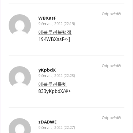
Odpovědět
WBXasF
9 června, 2022 (22:19)
에볼루션블랙잭
194WBXasF<-]
Odpovědět
yKpbdX
9 června, 2022 (22:23)
에볼루션롤렛
833yKpbdX/#+
Odpovědět
zDABWE
9 června, 2022 (22:27)