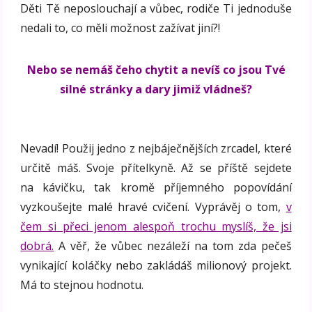
Děti Tě neposlouchají a vůbec, rodiče Ti jednoduše
nedali to, co měli možnost zažívat jiní?!
Nebo se nemáš čeho chytit a nevíš co jsou Tvé
silné stránky a dary jimiž vládneš?
Nevadí! Použij jedno z nejbáječnějších zrcadel, které
určitě máš. Svoje přítelkyně. Až se příště sejdete
na kávičku, tak kromě příjemného popovídání
vyzkoušejte malé hravé cvičení. Vyprávěj o tom,
v
čem si přeci jenom alespoň trochu myslíš, že jsi
dobrá.
A věř, že vůbec nezáleží na tom zda pečeš
vynikající koláčky nebo zakládáš milionový projekt.
Má to stejnou hodnotu.