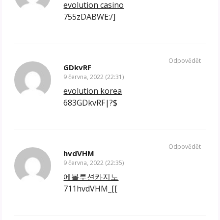
evolution casino
755zDABWE:/]
Odpovědět
GDkvRF
9 června, 2022 (22:31)
evolution korea
683GDkvRF|?$
Odpovědět
hvdVHM
9 června, 2022 (22:35)
에볼루션카지노
711hvdVHM_[[