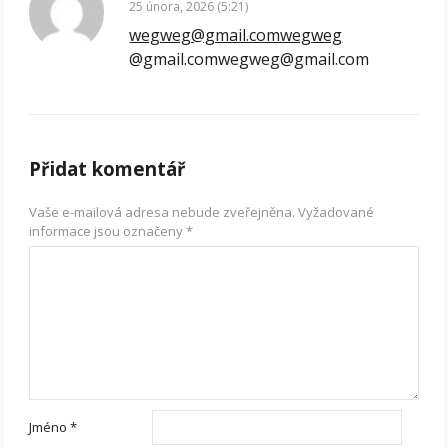
25 února, 2026 (5:21)
wegweg@gmail.comwegweg
@gmail.comwegweg@gmail.com
Přidat komentář
Vaše e-mailová adresa nebude zveřejněna.
Vyžadované
informace jsou označeny
*
Jméno
*