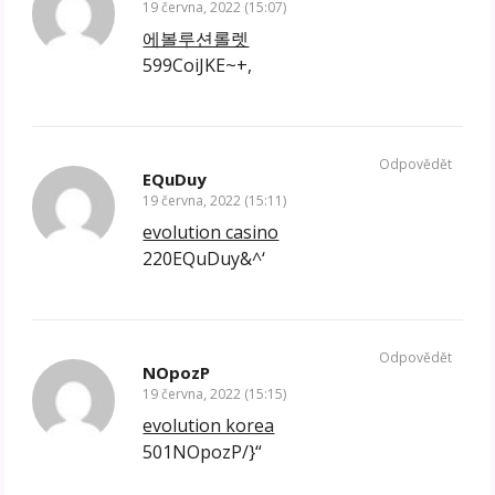
19 června, 2022 (15:07)
에볼루션롤렛
599CoiJKE~+,
Odpovědět
EQuDuy
19 června, 2022 (15:11)
evolution casino
220EQuDuy&^‘
Odpovědět
NOpozP
19 června, 2022 (15:15)
evolution korea
501NOpozP/}“