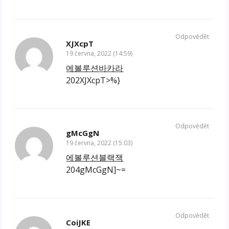
Odpovědět
XJXcpT
19 června, 2022 (14:59)
에볼루션바카라
202XJXcpT>%}
Odpovědět
gMcGgN
19 června, 2022 (15:03)
에볼루션블랙잭
204gMcGgN]~=
Odpovědět
CoiJKE