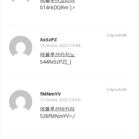
014rkDQRm`|>
Odpovědět
XxSzPZ
12 června, 2022 (14:49)
에볼루션카지노
544XxSzPZ[_|
Odpovědět
fMNmYV
12 června, 2022 (14:53)
에볼루션바카라
526fMNmYV>,/