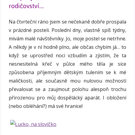
rodičovství….
Na čtvrteční ráno jsem se nečekaně dobře prospala
v prázdné posteli. Poslední dny, vlastně spíš týdny,
mívám malé návštěvníky. Jo, moje postel se netrhne.
A někdy je v ní hodně plno, ale občas chybím já… to
když se uprostřed noci vzbudím a zjistím, že ta
nesnesitelná křeč v půlce mého těla je sice
způsobena příjemným dětským tulením se k mé
maličkosti, ale současně mou nulovou možností
převalovat se a zaujmout polohu alespoň trochu
přirozenou pro můj dospělácký aparát. I obložení
(nebo obléhání?) má své hranice!