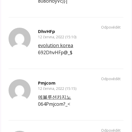
808onoyVc)}|
Odpovědět
DhvHFp
12 června, 2022 (15:10)
evolution korea
692DhvHFp@_$
Odpovědět
Pmjcom
12 června, 2022 (15:15)
에볼루션카지노
064Pmjcom?_<
Odpovědět