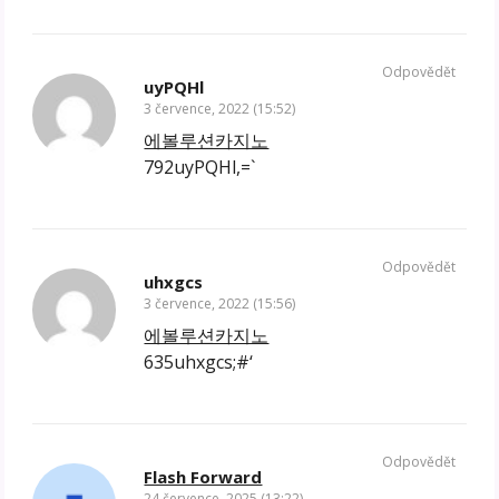
Odpovědět
uyPQHl
3 července, 2022 (15:52)
에볼루션카지노
792uyPQHl,=`
Odpovědět
uhxgcs
3 července, 2022 (15:56)
에볼루션카지노
635uhxgcs;#‘
Odpovědět
Flash Forward
24 července, 2025 (13:22)