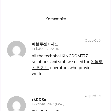
Komentáře
Odpovědět
에볼루션카지노
11 května, 2022 (3:29)
all the technical KINGDOM777
solutions and staff we need for
에볼루
션 카지노
operators who provide
world
Odpovědět
rkDQRm
12 června, 2022 (14:45)
에볼루션코리아