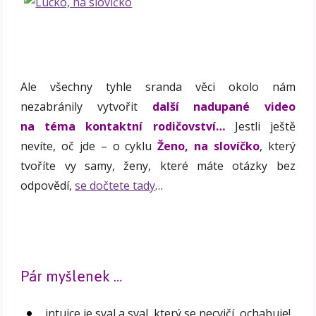
Ale všechny tyhle sranda věci okolo nám
nezabránily vytvořit
další nadupané video
na téma kontaktní rodičovství…
Jestli ještě
nevíte, oč jde – o cyklu
Ženo, na slovíčko
, který
tvoříte vy samy, ženy, které máte otázky bez
odpovědí,
se dočtete tady
…
Pár myšlenek …
intuice je sval a sval, který se necvičí, ochabuje!