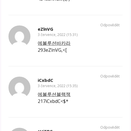
Odpovědět
eZlnVG
3 července, 2022 (15:31)
에볼루션바카라
293eZlnVG,<[
Odpovědět
iCxbdC
3 července, 2022 (15:35)
에볼루션블랙잭
217iCxbdC<$*
Odpovědět