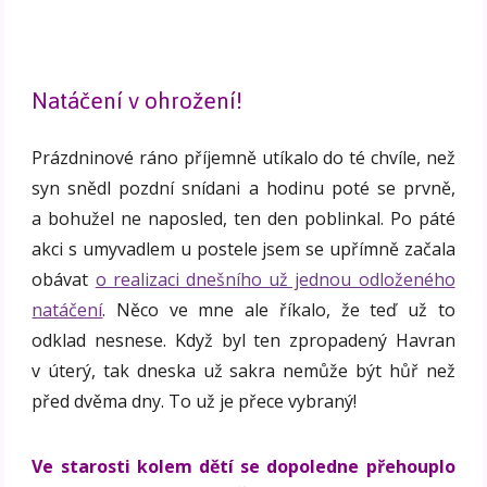
Natáčení v ohrožení!
Prázdninové ráno příjemně utíkalo do té chvíle, než
syn snědl pozdní snídani a hodinu poté se prvně,
a bohužel ne naposled, ten den poblinkal. Po páté
akci s umyvadlem u postele jsem se upřímně začala
obávat
o realizaci dnešního už jednou odloženého
natáčení
. Něco ve mne ale říkalo, že teď už to
odklad nesnese. Když byl ten zpropadený Havran
v úterý, tak dneska už sakra nemůže být hůř než
před dvěma dny. To už je přece vybraný!
Ve starosti kolem dětí se dopoledne přehouplo