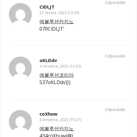
Odpovědět
CiDLJT
27 června, 2022 (12:33)
에볼루션카지노
070CiDLJT‘
Odpovědět
oKLDdv
3 července, 2022 (15:23)
에볼루션코리아
537oKLDdv)]|
Odpovědět
coXhuw
3 července, 2022 (15:27)
에볼루션카지노
434coXhuw{@)