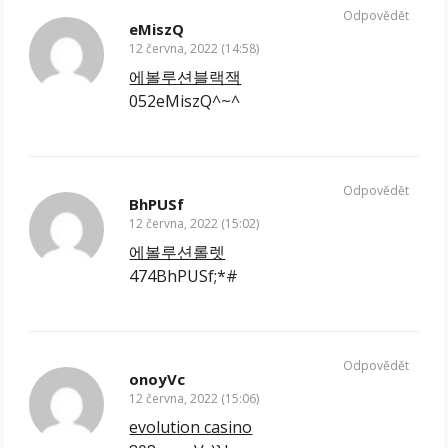
Odpovědět
eMiszQ
12 června, 2022 (14:58)
에볼루션블랙잭
052eMiszQ^~^
Odpovědět
BhPUSf
12 června, 2022 (15:02)
에볼루션롤렛
474BhPUSf;*#
Odpovědět
onoyVc
12 června, 2022 (15:06)
evolution casino