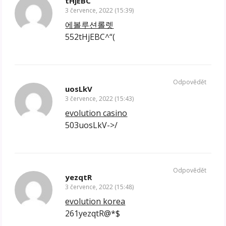
tHjEBC
3 července, 2022 (15:39)
에볼루션롤렛
552tHjEBC^“(
Odpovědět
uosLkV
3 července, 2022 (15:43)
evolution casino
503uosLkV->/
Odpovědět
yezqtR
3 července, 2022 (15:48)
evolution korea
261yezqtR@*$