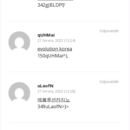
342gJBLDP!}‘
Odpovědět
qUHMai
27 června, 2022 (12:24)
evolution korea
150qUHMai^),
Odpovědět
uLaofN
27 června, 2022 (12:28)
에볼루션카지노
349uLaofN>}>