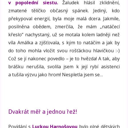
v popolední siestu.
Žaludek hlásil zklidnění,
zmatené tělíčko občasný spánek. Jediný, kdo
překypoval energií, byla moje malá dcera. Jakmile,
posilněna obědem, zmerčila, že mám „natáčecí
křeslo“ nachystaný, už se motala kolem ladněji než
víla Amálka a zjišťovala, s kým to natáčím a jak by
do toho mohla vložit svou rošťáckou hlavičkou :-)
Což se jí nakonec povedlo – je to hvězda! A tak, aby
brášku nerušila, svolila jsem k její rybí asistenci
a tušila výzvu jako hrom! Nespletla jsem se…
Dvakrát měř a jednou řež!
Povídání s
Luckou Harnošovou
bylo plné dětských