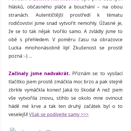
hlásků, občasného pláče a bouchání – na obou
stranách. Autentičtější prostředí k tématu
rodičovství jsme snad vytvořit nemohly. Úžasné je,
že se to tak nějak tvořilo samo. A zvládly jsme to
obě s přehledem. V poměru času na obrazovce
Lucka mnohonásobně líp! Zkušenost se prostě
pozná :-) …
Začínaly jsme nadvakrát.
Přiznám se: to vysílací
tlačítko jsem prostě zmáčkla moc brzo a pak stejně
zbrkle vymáčkla konec! Jaká to škoda! A než jsem
vše vytvořila znovu, stihlo se okolo mne ovinout
hádě mé krve a tak ten druhý začátek byl o to
veselejší!
Však se podívejte samy >>>