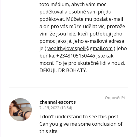
toto médium, abych vám moc
poděkoval a osobně vám přijdu
poděkovat. Můžete mu poslat e-mail
a on pro vás může udělat víc, protože
vím, že jsou lidé, kteří potřebují jeho
pomoc jako já. Jeho e-mailová adresa
je (
wealthylovespell@gmail.com
) Jeho
buňka: +2348105150446 Jste tak
mocní. To je pro skutečné lidi v nouzi.
DĚKUJI, DR BOHATÝ.
Odpovědět
chennai escorts
7 září, 2022 (13:54)
I don’t understand to see this post.
Can you give me some conclusion of
this site.