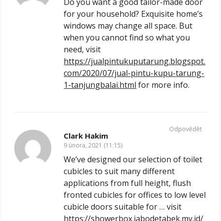
Do you want a good tailor-made door
for your household? Exquisite home’s
windows may change all space. But
when you cannot find so what you
need, visit
https://jualpintukuputarung.blogspot.
com/2020/07/jual-pintu-kupu-tarung-
1-tanjungbalai.html
for more info.
Odpovědět
Clark Hakim
9 února, 2021 (11:15)
We’ve designed our selection of toilet
cubicles to suit many different
applications from full height, flush
fronted cubicles for offices to low level
cubicle doors suitable for … visit
https://showerbox.jabodetabek.my.id/