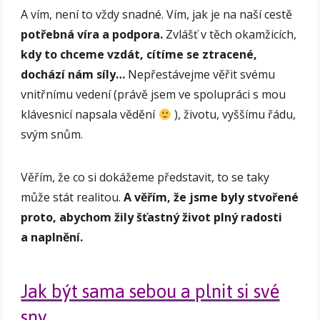
A vím, není to vždy snadné. Vím, jak je na naší cestě
potřebná víra a podpora.
Zvlášť v těch okamžicích,
kdy to chceme vzdát, cítíme se ztracené,
dochází nám síly…
Nepřestávejme věřit svému
vnitřnímu vedení (právě jsem ve spolupráci s mou
klávesnicí napsala vědění
), životu, vyššímu řádu,
svým snům.
Věřím, že co si dokážeme představit, to se taky
může stát realitou.
A věřím, že jsme byly stvořené
proto, abychom žily šťastný život plný radosti
a naplnění.
Jak být sama sebou a plnit si své
sny