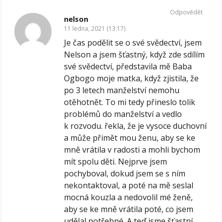
Odpovědět
nelson
11 ledna, 2021 (13:17)
Je čas podělit se o své svědectví, jsem
Nelson a jsem šťastný, když zde sdílím
své svědectví, představila mě Baba
Ogbogo moje matka, když zjistila, že
po 3 letech manželství nemohu
otěhotnět. To mi tedy přineslo tolik
problémů do manželství a vedlo
k rozvodu. řekla, že je vysoce duchovní
a může přimět mou ženu, aby se ke
mně vrátila v radosti a mohli bychom
mít spolu děti. Nejprve jsem
pochyboval, dokud jsem se s ním
nekontaktoval, a poté na mě seslal
mocná kouzla a nedovolil mé ženě,
aby se ke mně vrátila poté, co jsem
udělal potřebné. A teď jsme šťastní