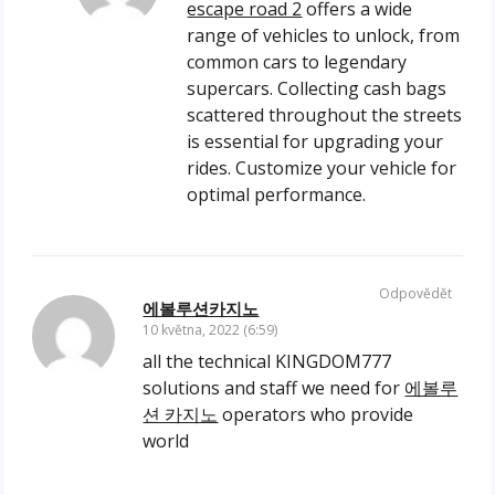
escape road 2
offers a wide
range of vehicles to unlock, from
common cars to legendary
supercars. Collecting cash bags
scattered throughout the streets
is essential for upgrading your
rides. Customize your vehicle for
optimal performance.
Odpovědět
에볼루션카지노
10 května, 2022 (6:59)
all the technical KINGDOM777
solutions and staff we need for
에볼루
션 카지노
operators who provide
world