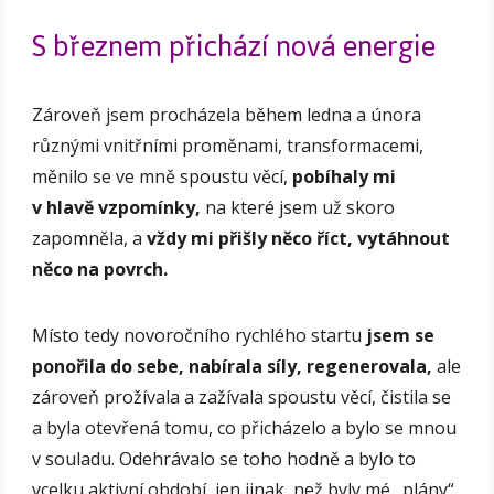
S březnem přichází nová energie
Zároveň jsem procházela během ledna a února
různými vnitřními proměnami, transformacemi,
měnilo se ve mně spoustu věcí,
pobíhaly mi
v hlavě vzpomínky,
na které jsem už skoro
zapomněla, a
vždy mi přišly něco říct, vytáhnout
něco na povrch.
Místo tedy novoročního rychlého startu
jsem se
ponořila do sebe,
nabírala síly, regenerovala,
ale
zároveň prožívala a zažívala spoustu věcí, čistila se
a byla otevřená tomu, co přicházelo a bylo se mnou
v souladu. Odehrávalo se toho hodně a bylo to
vcelku aktivní období, jen jinak, než byly mé „plány“.