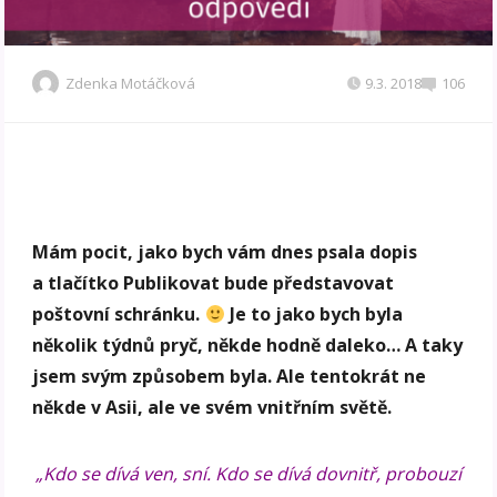
Zdenka Motáčková
9.3. 2018
106
Mám pocit, jako bych vám dnes psala dopis
a tlačítko Publikovat bude představovat
poštovní schránku.
Je to jako bych byla
několik týdnů pryč, někde hodně daleko… A taky
jsem svým způsobem byla. Ale tentokrát ne
někde v Asii, ale ve svém vnitřním světě.
„Kdo se dívá ven, sní. Kdo se dívá dovnitř, probouzí