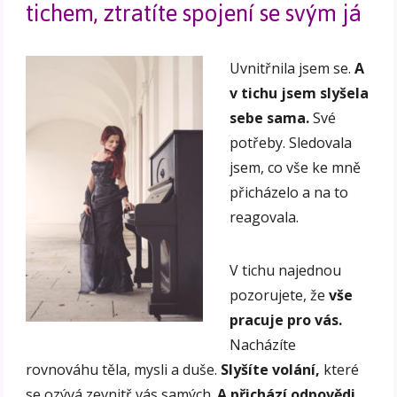
tichem, ztratíte spojení se svým já
Uvnitřnila jsem se.
A
v tichu jsem slyšela
sebe sama.
Své
potřeby. Sledovala
jsem, co vše ke mně
přicházelo a na to
reagovala.
V tichu najednou
pozorujete, že
vše
pracuje pro vás.
Nacházíte
rovnováhu těla, mysli a duše.
Slyšíte volání,
které
se ozývá zevnitř vás samých.
A přichází odpovědi.