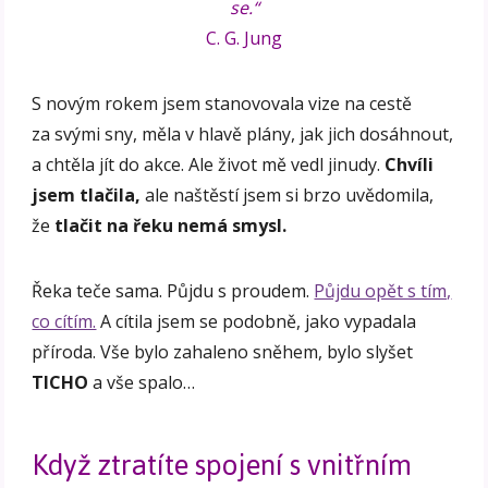
se.“
C. G. Jung
S novým rokem jsem stanovovala vize na cestě
za svými sny, měla v hlavě plány, jak jich dosáhnout,
a chtěla jít do akce. Ale život mě vedl jinudy.
Chvíli
jsem tlačila,
ale naštěstí jsem si brzo uvědomila,
že
tlačit na řeku nemá smysl.
Řeka teče sama. Půjdu s proudem.
Půjdu opět s tím,
co cítím.
A cítila jsem se podobně, jako vypadala
příroda. Vše bylo zahaleno sněhem, bylo slyšet
TICHO
a vše spalo…
Když ztratíte spojení s vnitřním