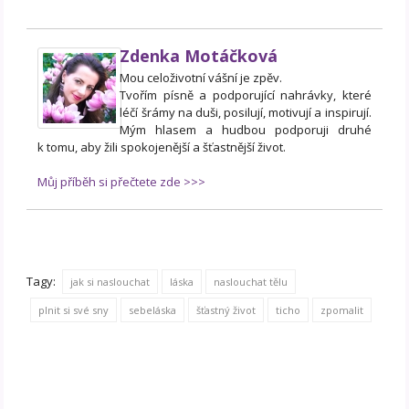
Zdenka Motáčková
Mou celoživotní vášní je zpěv.
Tvořím písně a podporující nahrávky, které
léčí šrámy na duši, posilují, motivují a inspirují.
Mým hlasem a hudbou podporuji druhé
k tomu, aby žili spokojenější a šťastnější život.
Můj příběh si přečtete zde >>>
Tagy:
jak si naslouchat
láska
naslouchat tělu
plnit si své sny
sebeláska
šťastný život
ticho
zpomalit