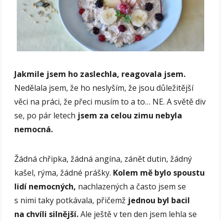
Jakmile jsem ho zaslechla, reagovala jsem.
Nedělala jsem, že ho neslyším, že jsou důležitější
věci na práci, že přeci musím to a to… NE. A světě div
se, po pár letech
jsem za celou zimu nebyla
nemocná.
Žádná chřipka, žádná angína, zánět dutin, žádný
kašel, rýma, žádné prášky.
Kolem mě bylo spoustu
lidí nemocných,
nachlazených a často jsem se
s nimi taky potkávala, přičemž
jednou byl bacil
na chvíli silnější.
Ale ještě v ten den jsem lehla se