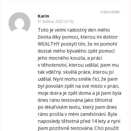
Odpovědět
Karin
31 května, 2022 (3:15)
Toto je velmi radostný den mého
života díky pomoci, kterou mi doktor
WEALTHY poskytl tím, že mi pomohl
dostat mého bývalého zpět pomocí
jeho mocného kouzla, a práci
v těhotenství, kterou udělal, jsem mu
tak vděčný. skvělá práce, kterou jsi
udělal. Nyní mohu směle říci, že jsem
byl povolán zpět na své místo v práci,
moje dcera je zpět doma a já jsem byla
dnes ráno testována jako těhotná
po lékařském textu, který jsem dnes
ráno prošla v mém zaměstnání. Byla
naposledy těhotná před 14 lety a nyní
jsem pozitivně testována. Chci použít