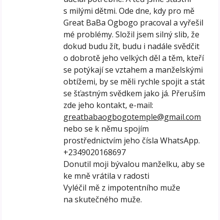
s milými dětmi. Ode dne, kdy pro mě
Great BaBa Ogbogo pracoval a vyřešil
mé problémy. Složil jsem silný slib, že
dokud budu žít, budu i nadále svědčit
o dobrotě jeho velkých děl a těm, kteří
se potýkají se vztahem a manželskými
obtížemi, by se měli rychle spojit a stát
se šťastným svědkem jako já. Přeruším
zde jeho kontakt, e-mail:
greatbabaogbogotemple@gmail.com
nebo se k němu spojím
prostřednictvím jeho čísla WhatsApp.
+2349020168697
Donutil moji bývalou manželku, aby se
ke mně vrátila v radosti
Vyléčil mě z impotentního muže
na skutečného muže.