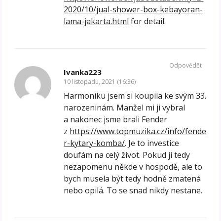
2020/10/jual-shower-box-kebayoran-
lama-jakarta.html
for detail.
Odpovědět
Ivanka223
10 listopadu, 2021 (16:36)
Harmoniku jsem si koupila ke svým 33.
narozeninám. Manžel mi ji vybral
a nakonec jsme brali Fender
z
https://www.topmuzika.cz/info/fende
r-kytary-komba/
. Je to investice
doufám na celý život. Pokud ji tedy
nezapomenu někde v hospodě, ale to
bych musela být tedy hodně zmatená
nebo opilá. To se snad nikdy nestane.