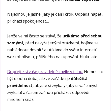
Najednou je jasné, jaký je další krok. Odpadá napětí,
přichází spokojenost…
Jenže velmi často se stává, že
utíkáme před sebou
samými,
před nevyřešenými otázkami, bojíme se
nahlédnout dovnitř a utíkáme do světa internetů,
workoholismu, přílišného nakupování, hluku atd.
Dopřejte si vaše pravidelné chvíle v tichu.
Nemusí to
být dlouhá doba, ale ze začátku je
důležitá
pravidelnost,
abyste si zvykaly (aby si vaše mysl
zvykala) a časem začnou přicházet odpovědi
mnohem snáz.