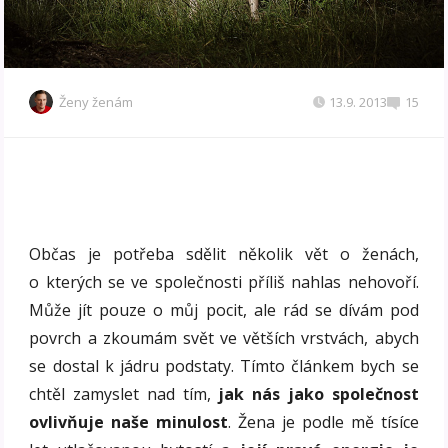
Ženy ženám
13.9. 2013
15
Občas je potřeba sdělit několik vět o ženách,
o kterých se ve společnosti příliš nahlas nehovoří.
Může jít pouze o můj pocit, ale rád se dívám pod
povrch a zkoumám svět ve větších vrstvách, abych
se dostal k jádru podstaty. Tímto článkem bych se
chtěl zamyslet nad tím,
jak nás jako společnost
ovlivňuje naše minulost
. Žena je podle mě tísíce