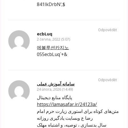
841IkDrbN‘,$
Odpovědět
ecbLuq
2 června, 2022 (5:07)
에볼루션카지노
055ecbLuq`+&
Odpovědět
سامانه آموزش عملی
24 února, 2026 (14:49)
پایگاه منابع دیجیتال
https://lamasafar.ir/24123a/
متن‌های کوتاه برای استوری زیارت حرم امام
رضا ع وبسایت یادگیری روزانه
سال بدنسازی ، توصیه، و اشتباه مهلک