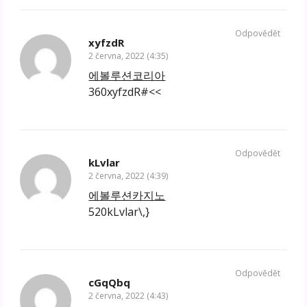
Odpovědět
xyfzdR
2 června, 2022 (4:35)
에볼루션코리아
360xyfzdR#<<
Odpovědět
kLvlar
2 června, 2022 (4:39)
에볼루션카지노
520kLvlar\,}
Odpovědět
cGqQbq
2 června, 2022 (4:43)