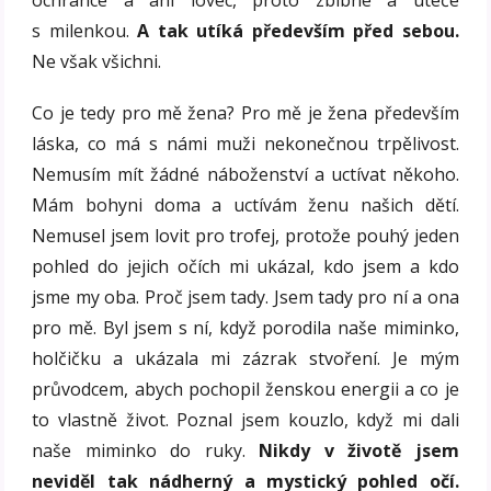
s milenkou.
A tak utíká především před sebou.
Ne však všichni.
Co je tedy pro mě žena? Pro mě je žena především
láska, co má s námi muži nekonečnou trpělivost.
Nemusím mít žádné náboženství a uctívat někoho.
Mám bohyni doma a uctívám ženu našich dětí.
Nemusel jsem lovit pro trofej, protože pouhý jeden
pohled do jejich očích mi ukázal, kdo jsem a kdo
jsme my oba. Proč jsem tady. Jsem tady pro ní a ona
pro mě. Byl jsem s ní, když porodila naše miminko,
holčičku a ukázala mi zázrak stvoření. Je mým
průvodcem, abych pochopil ženskou energii a co je
to vlastně život. Poznal jsem kouzlo, když mi dali
naše miminko do ruky.
Nikdy v životě jsem
neviděl tak nádherný a mystický pohled očí.