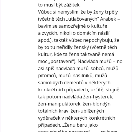
to musí být zážitek.
Vůbec si nemyslím, že by ženy trpěly
(včetně těch „utlačovaných“ Arabek –
bavím se samozřejmě o kultuře
a zvycích, nikoli o domácím násilí
apod.), taktéž vůbec nepochybuju, že
by to tu neřídily ženský (včetně těch
kultur, kde ta žena takzvaně nemá
moc „postavení“). Nadvláda mužů – no
asi spíš nadvláda mužů-sobců, mužů-
pitomců, mužů-násilníků, mužů-
samolibých dementů v některých
konkrétních případech, určitě, stejně
tak potom nadvláda žen-hysterek,
žen-manipulátorek, žen-blondýn
totálních krav, žen-ublížených
vyděraček v některých konkrétních
případech. „Ženu beru jako
opravdového partnera“ – …, co jsem