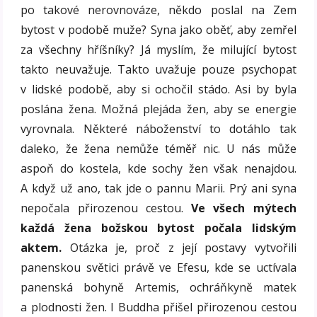
po takové nerovnováze, někdo poslal na Zem
bytost v podobě muže? Syna jako oběť, aby zemřel
za všechny hříšníky? Já myslím, že milující bytost
takto neuvažuje. Takto uvažuje pouze psychopat
v lidské podobě, aby si ochočil stádo. Asi by byla
poslána žena. Možná plejáda žen, aby se energie
vyrovnala. Některé náboženství to dotáhlo tak
daleko, že žena nemůže téměř nic. U nás může
aspoň do kostela, kde sochy žen však nenajdou.
A když už ano, tak jde o pannu Marii. Prý ani syna
nepočala přirozenou cestou.
Ve všech mýtech
každá žena božskou bytost počala lidským
aktem.
Otázka je, proč z její postavy vytvořili
panenskou světici právě ve Efesu, kde se uctívala
panenská bohyně Artemis, ochráňkyně matek
a plodnosti žen. I Buddha přišel přirozenou cestou