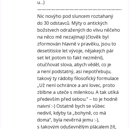
u…)
——————————————————-
Nic novýho pod sluncem roztahaný
do 30 odstavců. Mýty o antických
božstvech odražených do vlivu něčeho
na něco mě nezajímají (člověk byl
zformován hlavně v pravěku, jsou to
desetitisíce let vývoje, nějakejch pár
set let potom to fakt nezmění),
otučňovat slova, abych věděl, co je
a není podstatný, asi nepotřebuju,
takový ty rádoby filosofický formulace
„Už není ochránce a ani lovec, proto
zblbne a uteče s milenkou. A tak utíká
především před sebou.“ – to je hodně
naivní :-) Ostatně bych se vůbec
nedivil, kdyby ta „bohyně, co má
doma“, byla nevěrná jemu :-),
s takovým oduševnělým plácalem žít,