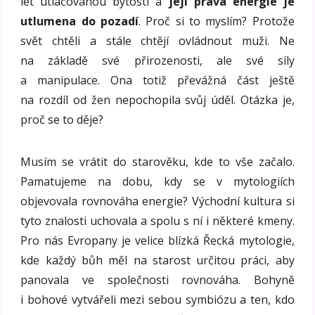
let utlačovanou bytostí a
její pravá energie je
utlumena do pozadí
. Proč si to myslím? Protože
svět chtěli a stále chtějí ovládnout muži. Ne
na základě své přirozenosti, ale své síly
a manipulace. Ona totiž převážná část ještě
na rozdíl od žen nepochopila svůj úděl. Otázka je,
proč se to děje?
Musím se vrátit do starověku, kde to vše začalo.
Pamatujeme na dobu, kdy se v mytologiích
objevovala rovnováha energie? Východní kultura si
tyto znalosti uchovala a spolu s ní i některé kmeny.
Pro nás Evropany je velice blízká Řecká mytologie,
kde každý bůh měl na starost určitou práci, aby
panovala ve společnosti rovnováha. Bohyně
i bohové vytvářeli mezi sebou symbiózu a ten, kdo