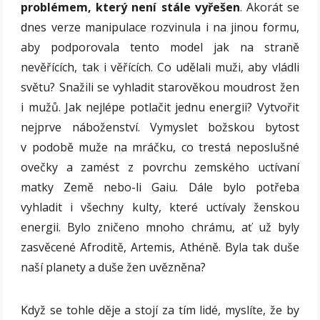
problémem, který není stále vyřešen
. Akorát se
dnes verze manipulace rozvinula i na jinou formu,
aby podporovala tento model jak na straně
nevěřících, tak i věřících. Co udělali muži, aby vládli
světu? Snažili se vyhladit starověkou moudrost žen
i mužů. Jak nejlépe potlačit jednu energii? Vytvořit
nejprve náboženství. Vymyslet božskou bytost
v podobě muže na mráčku, co trestá neposlušné
ovečky a zamést z povrchu zemského uctívaní
matky Země nebo-li Gaiu. Dále bylo potřeba
vyhladit i všechny kulty, které uctívaly ženskou
energii. Bylo zničeno mnoho chrámu, ať už byly
zasvěcené Afroditě, Artemis, Athéně. Byla tak duše
naší planety a duše žen uvězněna?
Když se tohle děje a stojí za tím lidé, myslíte, že by