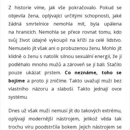
Z historie víme, jak vše pokračovalo. Pokud se
objevila žena, oplývající určitými schopnosti, jaké
žádná smrtelnice nemohla mít, byla upálena
na hranicích. Nemohla se přece rovnat tomu, kdo
svůj život údajně vykoupil na kříži za celé lidstvo.
Nemuselo jít však ani o probuzenou ženu. Mohlo jít
klidně o ženu s natolik silnou sexuální energií, že jí
podléhalo mnoho mužů a zároveň se jí báli. Stačilo
pouze ukázat prstem.
Co neznáme, toho se
bojíme
a proto ji zničíme. Takto uvažují muži bez
vlastního názoru a slaboši. Takto jednají ovce
systému.
Dnes už však muži nemusí jít do takových extrému,
oplývají modernější nástrojem, jelikož věda tak
trochu víru poodstrčila bokem. Jejich nástrojem se