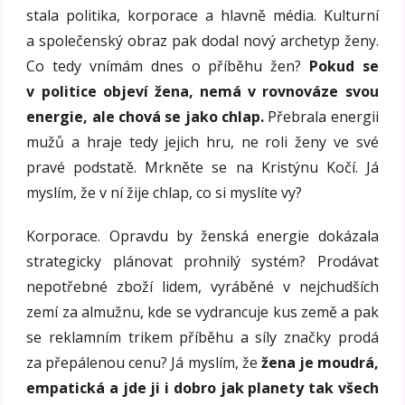
stala politika, korporace a hlavně média. Kulturní
a společenský obraz pak dodal nový archetyp ženy.
Co tedy vnímám dnes o příběhu žen?
Pokud se
v politice objeví žena, nemá v rovnováze svou
energie, ale chová se jako chlap.
Přebrala energii
mužů a hraje tedy jejich hru, ne roli ženy ve své
pravé podstatě. Mrkněte se na Kristýnu Kočí. Já
myslím, že v ní žije chlap, co si myslíte vy?
Korporace. Opravdu by ženská energie dokázala
strategicky plánovat prohnilý systém? Prodávat
nepotřebné zboží lidem, vyráběné v nejchudších
zemí za almužnu, kde se vydrancuje kus země a pak
se reklamním trikem příběhu a síly značky prodá
za přepálenou cenu? Já myslím, že
žena je moudrá,
empatická a jde ji i dobro jak planety tak všech