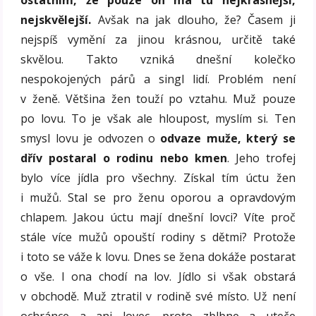
nejskvělejší.
Avšak na jak dlouho, že? Časem ji
nejspíš vymění za jinou krásnou, určitě také
skvělou. Takto vzniká dnešní kolečko
nespokojených párů a singl lidí. Problém není
v ženě. Většina žen touží po vztahu. Muž pouze
po lovu. To je však ale hloupost, myslím si. Ten
smysl lovu je odvozen o
odvaze muže, který se
dřív postaral o rodinu nebo kmen
. Jeho trofej
bylo více jídla pro všechny. Získal tím úctu žen
i mužů. Stal se pro ženu oporou a opravdovým
chlapem. Jakou úctu mají dnešní lovci? Víte proč
stále více mužů opouští rodiny s dětmi? Protože
i toto se váže k lovu. Dnes se žena dokáže postarat
o vše. I ona chodí na lov. Jídlo si však obstará
v obchodě. Muž ztratil v rodině své místo. Už není
ochránce a ani lovec, proto zblbne a uteče