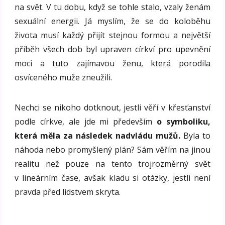
na svět. V tu dobu, když se tohle stalo, vzaly ženám
sexuální energii. Já myslím, že se do koloběhu
života musí každý přijít stejnou formou a největší
příběh všech dob byl upraven církví pro upevnění
moci a tuto zajímavou ženu, která porodila
osvíceného muže zneužili.
Nechci se nikoho dotknout, jestli věří v křesťanství
podle církve, ale jde mi především
o symboliku,
která měla za následek nadvládu mužů.
Byla to
náhoda nebo promyšlený plán? Sám věřím na jinou
realitu než pouze na tento trojrozměrný svět
v lineárním čase, avšak kladu si otázky, jestli není
pravda před lidstvem skryta.