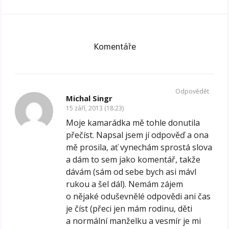
Komentáře
Odpovědět
Michal Singr
15 září, 2013 (18:23)
Moje kamarádka mě tohle donutila
přečíst. Napsal jsem jí odpověď a ona
mě prosila, ať vynechám sprostá slova
a dám to sem jako komentář, takže
dávám (sám od sebe bych asi mávl
rukou a šel dál). Nemám zájem
o nějaké oduševnělé odpovědi ani čas
je číst (přeci jen mám rodinu, děti
a normální manželku a vesmír je mi