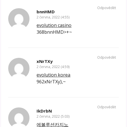
Odpovědět
bnnHMD
2 června, 2022 (4:55)
evolution casino
368bnnHMD>+~
Odpovědět
xNrTXy
2 června, 2022 (4:59)
evolution korea
962xNrTXy},~
Odpovědět
IkDrbN
2 června, 2022 (5:03)
에볼루션카지노