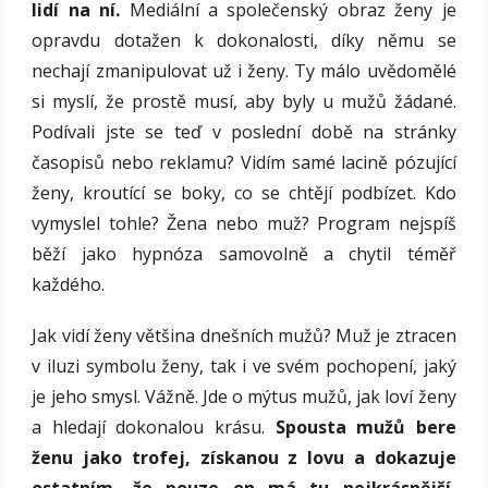
lidí na ní.
Mediální a společenský obraz ženy je
opravdu dotažen k dokonalosti, díky němu se
nechají zmanipulovat už i ženy. Ty málo uvědomělé
si myslí, že prostě musí, aby byly u mužů žádané.
Podívali jste se teď v poslední době na stránky
časopisů nebo reklamu? Vidím samé lacině pózující
ženy, kroutící se boky, co se chtějí podbízet. Kdo
vymyslel tohle? Žena nebo muž? Program nejspíš
běží jako hypnóza samovolně a chytil téměř
každého.
Jak vidí ženy většina dnešních mužů? Muž je ztracen
v iluzi symbolu ženy, tak i ve svém pochopení, jaký
je jeho smysl. Vážně. Jde o mýtus mužů, jak loví ženy
a hledají dokonalou krásu.
Spousta mužů bere
ženu jako trofej, získanou z lovu a dokazuje
ostatním, že pouze on má tu nejkrásnější,