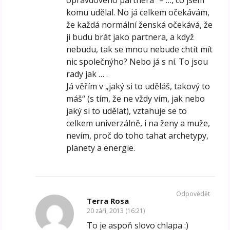
komu udělal. No já celkem očekávám,
že každá normální ženská očekává, že
ji budu brát jako partnera, a když
nebudu, tak se mnou nebude chtít mít
nic společnýho? Nebo já s ní. To jsou
rady jak … .
Já věřím v „jaký si to uděláš, takový to
máš“ (s tím, že ne vždy vím, jak nebo
jaký si to udělat), vztahuje se to
celkem univerzálně, i na ženy a muže,
nevím, proč do toho tahat archetypy,
planety a energie.
Odpovědět
Terra Rosa
20 září, 2013 (16:21)
To je aspoň slovo chlapa :)