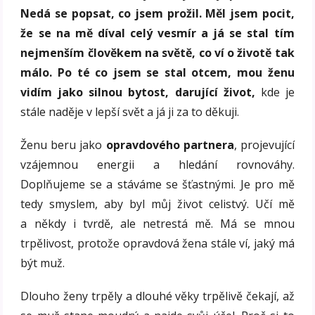
Nedá se popsat, co jsem prožil. Měl jsem pocit,
že se na mě díval celý vesmír a já se stal tím
nejmenším člověkem na světě, co ví o životě tak
málo. Po té co jsem se stal otcem, mou ženu
vidím jako silnou bytost, darující život,
kde je
stále naděje v lepší svět a já ji za to děkuji.
Ženu beru jako
opravdového partnera
, projevující
vzájemnou energii a hledání rovnováhy.
Doplňujeme se a stáváme se šťastnými. Je pro mě
tedy smyslem, aby byl můj život celistvý. Učí mě
a někdy i tvrdě, ale netrestá mě. Má se mnou
trpělivost, protože opravdová žena stále ví, jaký má
být muž.
Dlouho ženy trpěly a dlouhé věky trpělivě čekají, až