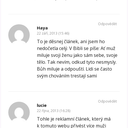
Odpovědět
Haya
22 září, 2013 (15:46)
To je děsnej článek, ani jsem ho
nedočetla celý. V Bibli se píše: Ať muž
miluje svoji ženu jako sám sebe, svoje
tělo. Tak nevím, odkud tyto nesmysly.
Bůh miluje a odpouští. Lidi se často
svým chováním trestají sami
Odpovědět
lucie
22 října, 2013 (16:28)
Tohle je reklamní článek, který má
k tomuto webu přivést více muži