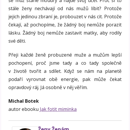
se muž stane moudrý a najde svůj účel. Proč si to
stále ženy nechávají od nás mužů líbit? Protože
jejich jedinou zbraní je, probouzet v nás cit. Protože
čekají, až pochopíme, že žádný boj nemůže porazit
lásku. Žádný boj nemůže zastavit matky, aby rodily
své děti.
Přeji každé ženě probuzené muže a mužům lepší
pochopení, proč jsme tady a co tady společně
v životě tvořit a sdílet. Když se nám na planetě
podaří vyrovnat obě energie, pak může čekat
opravdový ráj. Já osobně v něj věřím.
Michal Botek
autor ebooku
Jak fotit miminka
Ženy Ženám