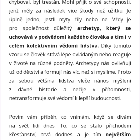
chyboval, byl trestán. Mohl přijít o své schopnosti,
jenž měly za následek více škody než užitku. Je
úplně jedno, jestli mýty žily nebo ne. Vždy je
pro společnost důležitý
archetyp, který se
uchovává v podvědomí každého člověka a tím i v
celém kolektivním vědomí lidstva.
Díky tomuto
vzoru se člověk stává lépe ovládaným nebo reaguje
v životě na různé podněty. Archetypy nás ovlivňují
už od dětství a formují nás víc, než si myslíme. Proto
za sebou většina lidstva vleče nános myšlení
z dávné historie a nežije v přítomnosti,
netransformuje své vědomí k lepší budoucnosti.
Povím vám příběh, co vnímám, když se dívám
na svět lidí dnes. To, co se stalo příchodem
křesťanství, trvá dodnes a je tím
největším