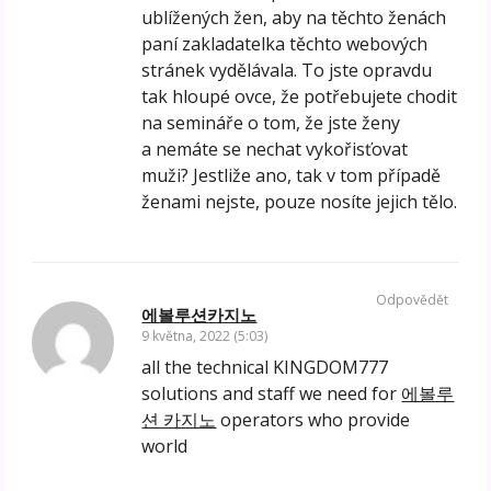
ublížených žen, aby na těchto ženách
paní zakladatelka těchto webových
stránek vydělávala. To jste opravdu
tak hloupé ovce, že potřebujete chodit
na semináře o tom, že jste ženy
a nemáte se nechat vykořisťovat
muži? Jestliže ano, tak v tom případě
ženami nejste, pouze nosíte jejich tělo.
Odpovědět
에볼루션카지노
9 května, 2022 (5:03)
all the technical KINGDOM777
solutions and staff we need for
에볼루
션 카지노
operators who provide
world