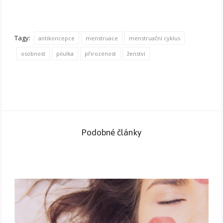
Tagy:
antikoncepce
menstruace
menstruační cyklus
osobnost
pilulka
přirozenost
ženství
Podobné články