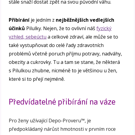
stále snaží dostat zpět na svou původní váhu.
Přibírání
je jedním z
nejběžnějších vedlejších
účinků
Pilulky. Nejen, že to ovlivní náš
fyzický
vzhled, sebeúctu
a celkové zdraví, ale může se to
také vystupňovat do celé řady zdravotních
problémů včetně poruch příjmu potravy, nadváhy,
obezity a cukrovky. Tu a tam se stane, že některá
s Pilulkou zhubne, nicméně to je většinou u žen,
které si to přejí nejméně.
Předvídatelné přibírání na váze
Pro ženy užívající Depo-Proveru™, je
předpokládaný nárůst hmotnosti v prvním roce