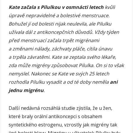
Kate začala s Pilulkou v osmnácti letech
kvůli
úpravě nepravidelné a bolestivé menstruace.
Bohužel jí od bolesti nijak neulevila, ale Pilulku
užívala dál z antikoncepčních důvodů. Vždy týden
před menstruací začala trpět migrénami
a změnami nálady, záchvaty pláče, cítila únavu
a trpěla závratěmi. Kate se zeptala svého lékaře,
zda může migrény způsobovat Pilulka. On si to však
nemyslel. Nakonec se Kate ve svých 25 letech
rozhodla Pilulku vysadit a od té doby neměla
ani
jednu migrénu
.
Další nedávná rozsáhlá studie zjistila, že u žen,
které braly orální antikoncepci s obsahem
syntetického estrogenu, vzrostly jak migrény tak
jiné bolesti hlavy. Migrény u uživatelek Pilulky byly