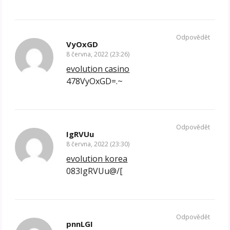
Odpovědět
VyOxGD
8 června, 2022 (23:26)
evolution casino
478VyOxGD=.~
Odpovědět
IgRVUu
8 června, 2022 (23:30)
evolution korea
083IgRVUu@/[
Odpovědět
pnnLGI