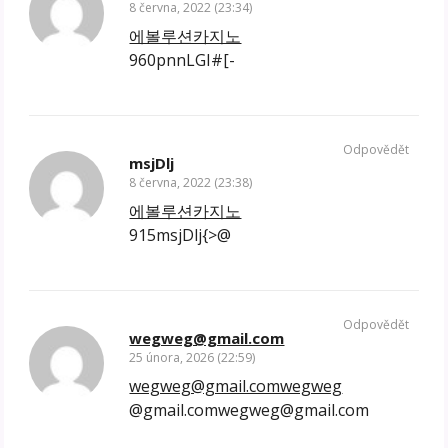
8 června, 2022 (23:34)
에볼루션카지노
960pnnLGI#[-
Odpovědět
msjDlj
8 června, 2022 (23:38)
에볼루션카지노
915msjDlj{>@
Odpovědět
wegweg@gmail.com
25 února, 2026 (22:59)
wegweg@gmail.comwegweg
@gmail.comwegweg@gmail.com