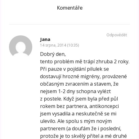
Komentáře
Odpovědět
Jana
14 srpna, 2014 (10:35)
Dobrý den,
tento problém mě trápí zhruba 2 roky.
Při pauze v pojídání pilulek se
dostavují hrozné migrény, provázené
občasným zvracením a stavem, že
nejsem 1-2 dny schopna vylézt
z postele. Když jsem byla před půl
rokem bez partnera, antikoncepci
jsem vysadila a neskutečně se mi
ulevilo. Ale spolu s mým novým
partnerem (a doufám že i poslední,
protože je to skvělý přítel a mé druhé