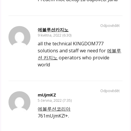
Odpovědět
에볼루션카지노
9 května, 2022 (6:30)
all the technical KINGDOM777
solutions and staff we need for
에볼루
션 카지노
operators who provide
world
Odpovědět
mUjmKZ
5 června, 2022 (7:35)
에볼루션코리아
761mUjmKZ!+.