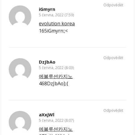
Odpovědět
iGmyrn
5 června, 2022 (7:59)
evolution korea
165iGmyrn:;<
Odpovědět
DzJbAo
5 června, 2022 (8:03)
에볼루션카지노
468DzJbAo};{
Odpovědět
aXxjWl
5 června, 2022 (8:07)
에볼루션카지노