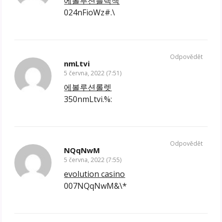
에볼루션블랙잭
024nFioWz#.\
Odpovědět
nmLtvi
5 června, 2022 (7:51)
에볼루션롤렛
350nmLtvi.%:
Odpovědět
NQqNwM
5 června, 2022 (7:55)
evolution casino
007NQqNwM&\*