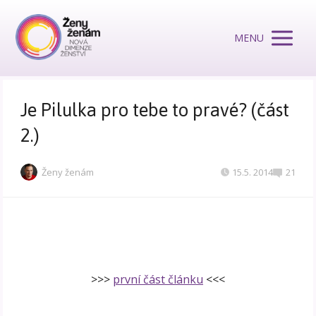
MENU
Je Pilulka pro tebe to pravé? (část
2.)
Ženy ženám
15.5. 2014
21
>>>
první část článku
<<<