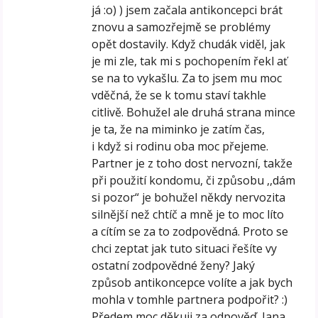
já :o) ) jsem začala antikoncepci brát
znovu a samozřejmě se problémy
opět dostavily. Když chudák viděl, jak
je mi zle, tak mi s pochopením řekl ať
se na to vykašlu. Za to jsem mu moc
vděčná, že se k tomu staví takhle
citlivě. Bohužel ale druhá strana mince
je ta, že na miminko je zatím čas,
i když si rodinu oba moc přejeme.
Partner je z toho dost nervozní, takže
při použití kondomu, či způsobu ,,dám
si pozor“ je bohužel někdy nervozita
silnější než chtíč a mně je to moc líto
a cítím se za to zodpovědná. Proto se
chci zeptat jak tuto situaci řešíte vy
ostatní zodpovědné ženy? Jaký
způsob antikoncepce volíte a jak bych
mohla v tomhle partnera podpořit? :)
Předem moc děkuji za odpověď. Jana