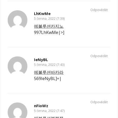
Odpovědět
LhKwMe
5 června, 2022 (7:39)
에볼루션카지노
997LhKwMe|>]
Odpovědět
IeNyBL
5 června, 2022 (7:43)
에볼루션바카라
569IeNyBL]=|
Odpovědět
nFioWz
5 června, 2022 (7:47)