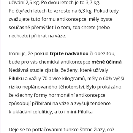
užívání 2,5 kg. Po dvou letech je to 3,7 kg.
Po čtyřech letech to vzroste na 6,3 kg. Pokud tedy
zvažujete tuto formu antikoncepce, měly byste
současně přemýšlet i o tom, zda chcete (nebo
nechcete) přibrat na váze.
Ironií je, že pokud
trpíte nadváhou
či obezitou,
bude pro vás chemická antikoncepce
méně účinná
.
Nedávná studie zjistila, že ženy, které užívaly
Pilulku a vážily 70 a více kilogramů, měly o 60% vyšší
riziko neplánovaného těhotenství. Bylo prokázáno,
že všechny formy hormonální antikoncepce
způsobují přibírání na váze a zvyšují tendence
k ukládání celulitidy, a to i mini-Pilulka.
Děje se to potlačováním funkce štítné žlázy, což