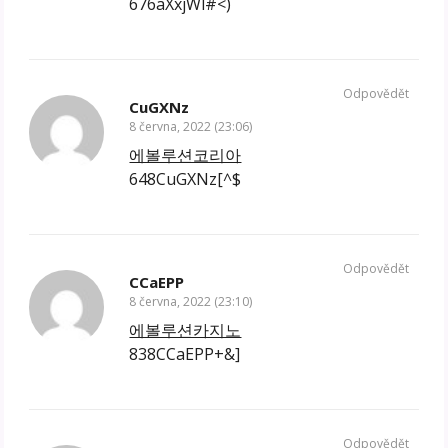
676aXxjWl#<)
Odpovědět
CuGXNz
8 června, 2022 (23:06)
에볼루션코리아
648CuGXNz[^$
Odpovědět
CCaEPP
8 června, 2022 (23:10)
에볼루션카지노
838CCaEPP+&]
Odpovědět