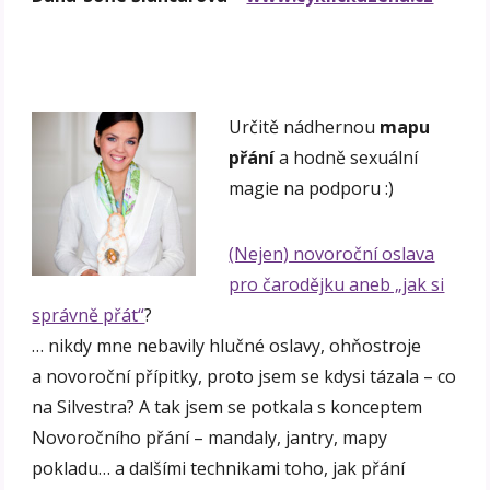
Určitě nádhernou
mapu
přání
a hodně sexuální
magie na podporu :)
(Nejen) novoroční oslava
pro čarodějku aneb „jak si
správně přát“
?
… nikdy mne nebavily hlučné oslavy, ohňostroje
a novoroční přípitky, proto jsem se kdysi tázala – co
na Silvestra? A tak jsem se potkala s konceptem
Novoročního přání – mandaly, jantry, mapy
pokladu… a dalšími technikami toho, jak přání