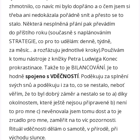
zhmotnilo, co navíc mi bylo dopřáno a o čem jsem si
třeba ani nedokázala pořádně snít a přesto se to
stalo. Některá nesplněná přání pak převádím
do příštího roku (současně s naplánováním
STRATEGIE, co pro to udělám: denně, týdně,
za měsíc… a rozfázuju jednotlivé kroky).Používám
k tomu nástroje z knížky Petra Ludwiga Konec
prokrastinace. Takže to je BILANCOVÁNÍ. Je to
hodně
spojeno s VDĚČNOSTÍ
. Poděkuju za splnění
svých snů a poděkuju i za to, co se nestalo, neboť
věřím, že to byl dobrý záměr a nestalo se to a) díky
okolnostem, které ještě nejsou připravené b) není
to pro mne c) nevěnovala jsem tomu dost a to je
zrcadlo pro mne, zaměřit na to víc pozornosti.
Rituál vděčnosti dělám o samotě, v přírodě, při
východu slunce.