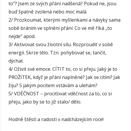
to“? Jsem ze svých přání nadšená? Pokud ne, jsou
buď špatně zvolená nebo moc malá.
2/ Prozkoumat, kterými myšlenkami a návyky sama
sobě bráním ve splnění přání. Co ve mě říká „to
nejde“ apod.
3/ Aktivovat svou životní sílu. Rozproudit v sobě
energii. Skrze tělo. Tzn. pohybovat se, tančit,
dýchat.
4/ Oživit své emoce. CÍTIT to, co si přeju. Jaký je to
PROŽITEK, když je přání naplněné? Jak se cítím? Jak
žiju? S jakým pocitem vstávám a ulehám?
5/ VDĚČNOST – prociťovat vděčnost za to, co si
přeju, jako by se to již stalo/ dělo.
Hodně štěstí a radosti v nadcházejícím roce!