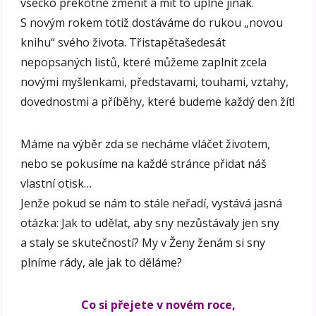
všecko překotně změnit a mít to úplně jinak.
S novým rokem totiž dostáváme do rukou „novou
knihu“ svého života. Třistapětašedesát
nepopsaných listů, které můžeme zaplnit zcela
novými myšlenkami, představami, touhami, vztahy,
dovednostmi a příběhy, které budeme každý den žít!
Máme na výběr zda se necháme vláčet životem,
nebo se pokusíme na každé stránce přidat náš
vlastní otisk…
Jenže pokud se nám to stále neřadí, vystává jasná
otázka: Jak to udělat, aby sny nezůstávaly jen sny
a staly se skutečností? My v Ženy ženám si sny
plníme rády, ale jak to děláme?
Co si přejete v novém roce,