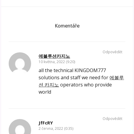
Komentáře
Odpovědět
에볼루션카지노
10 května, 2022 (9:20)
all the technical KINGDOM777
solutions and staff we need for
에볼루
션 카지노
operators who provide
world
Odpovědět
JfFcRY
2 června, 2022 (0:35)