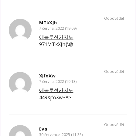
Odpovědět
MTkXJh
7 června, 2022 (19:09)
에볼루션카지노
971MTkXJh{\@
Odpovědět
XjfoXw
7 června, 2022 (19:13)
에볼루션카지노
449XjfoXw~*>
Odpovědět
Eva
30 července, 2025 (11:35)