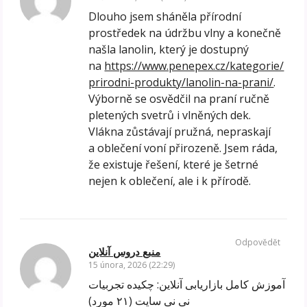
Dlouho jsem sháněla přírodní
prostředek na údržbu vlny a konečně
našla lanolin, který je dostupný
na
https://www.penepex.cz/kategorie/
prirodni-produkty/lanolin-na-prani/
.
Výborně se osvědčil na praní ručně
pletených svetrů i vlněných dek.
Vlákna zůstávají pružná, nepraskají
a oblečení voní přirozeně. Jsem ráda,
že existuje řešení, které je šetrné
nejen k oblečení, ale i k přírodě.
Odpovědět
منبع دروس آنلاین
15 února, 2026 (22:29)
آموزش کامل بازاریابی آنلاین: چکیده تجربیات
نی نی سایت (۲۱ مورد)