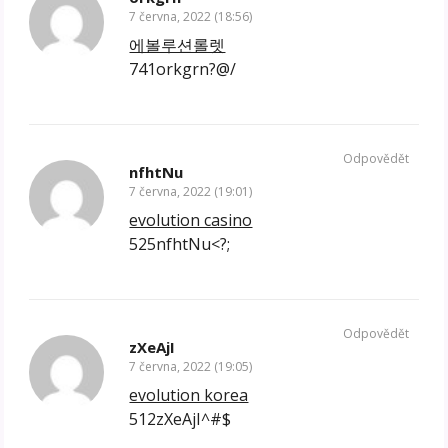
7 června, 2022 (18:56)
에볼루션롤렛
741orkgrn?@/
Odpovědět
nfhtNu
7 června, 2022 (19:01)
evolution casino
525nfhtNu<?;
Odpovědět
zXeAjI
7 června, 2022 (19:05)
evolution korea
512zXeAjI^#$