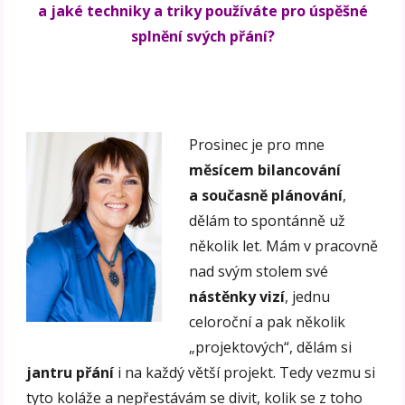
a jaké techniky a triky používáte pro úspěšné
splnění svých přání?
Prosinec je pro mne
měsícem bilancování
a současně plánování
,
dělám to spontánně už
několik let. Mám v pracovně
nad svým stolem své
nástěnky vizí
, jednu
celoroční a pak několik
„projektových“, dělám si
jantru přání
i na každý větší projekt. Tedy vezmu si
tyto koláže a nepřestávám se divit, kolik se z toho