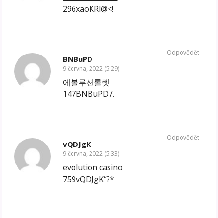
296xaoKRl@<!
Odpovědět
BNBuPD
9 června, 2022 (5:29)
에볼루션롤렛
147BNBuPD./.
Odpovědět
vQDJgK
9 června, 2022 (5:33)
evolution casino
759vQDJgK“?*