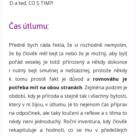
:D a teď, CO S TIM?!
Čas útlumu:
Předně bych ráda řekla, že si rozhodně nemyslim,
že by člověk měl bejt (a nebo že je možný, aby byl)
pořád veselej. Je totiž přirozený a někdy dokonce
i nutný bejt smutnej a nešťastnej, protože někdy
k tomu prostě fakt je důvod a
rovnováhu je
potřeba mít na obou stranách
. Zejména podzim je
období, kdy je příroda a stejně tak i všechny bytosti,
který v ní žijou, v útlumu. Je to nejenom čas příprav
na odpočinek, ale taky loučení a reflexe a s těma to
nikdy neni jednoduchý. Roční inventura, kdy člověk
rekapituluje a hodnotí, co se mu v předešlejch