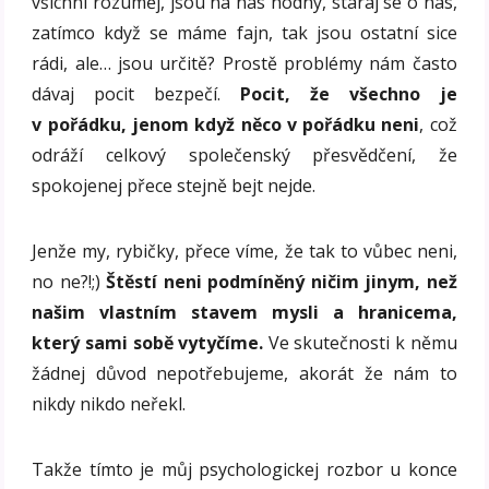
všichni rozuměj, jsou na nás hodný, staraj se o nás,
zatímco když se máme fajn, tak jsou ostatní sice
rádi, ale… jsou určitě? Prostě problémy nám často
dávaj pocit bezpečí.
Pocit, že všechno je
v pořádku, jenom když něco v pořádku neni
, což
odráží celkový společenský přesvědčení, že
spokojenej přece stejně bejt nejde.
Jenže my, rybičky, přece víme, že tak to vůbec neni,
no ne?!;)
Štěstí neni podmíněný ničim jinym, než
našim vlastním stavem mysli a hranicema,
který sami sobě vytyčíme.
Ve skutečnosti k němu
žádnej důvod nepotřebujeme, akorát že nám to
nikdy nikdo neřekl.
Takže tímto je můj psychologickej rozbor u konce