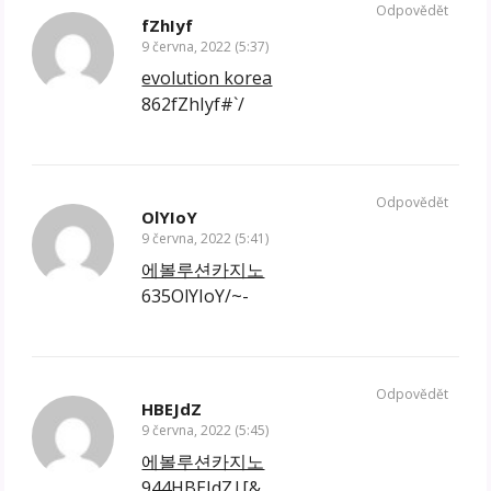
Odpovědět
fZhIyf
9 června, 2022 (5:37)
evolution korea
862fZhIyf#`/
Odpovědět
OlYIoY
9 června, 2022 (5:41)
에볼루션카지노
635OlYIoY/~-
Odpovědět
HBEJdZ
9 června, 2022 (5:45)
에볼루션카지노
944HBEJdZ|[&