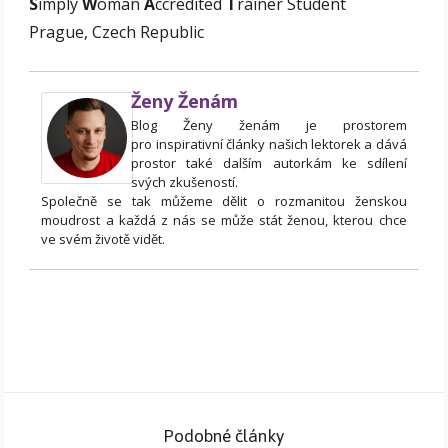
S
imply
W
oman
A
ccredited
T
rainer Student
Prague, Czech Republic
Ženy Ženám
Blog Ženy ženám je prostorem
pro inspirativní články našich lektorek a dává
prostor také dalším autorkám ke sdílení
svých zkušeností.
Společně se tak můžeme dělit o rozmanitou ženskou
moudrost a každá z nás se může stát ženou, kterou chce
ve svém životě vidět.
Podobné články