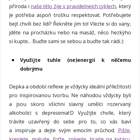
příroda i
naše tělo žije v pravidelnejch cyklech
, který
je potřeba aspoň trošku respektovat. Potřebujete
bejt chvíli bez lidí? Řekněte jim to! Vlezte si do vany,
jděte na procházku nebo na masáž, něco hezkýho
si kupte… Buďte sami se sebou a buďte tak rádi.:)
Využijte tuhle (ne)energii k něčemu
dobrýmu
Depka a období reflexe je vždycky ideální příležitostí
pro inspirovanou tvorbu. Ne náhodou vždycky byli
a jsou skoro všichni slavný umělci rozervaný
alkoholici s depresema!:D Využijte chvíle, který
trávíte uzavřený do sebe pro to, co vás baví
a inspiruje a dejte svým emocím průchod.
Pište,
kreslete, malujte, foťte, zpívejte, hrajte na kytaru,