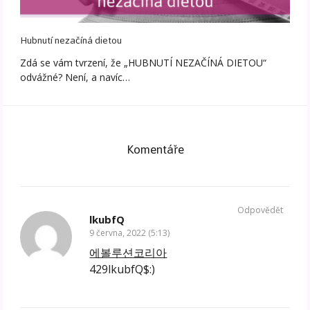
Hubnutí nezačíná dietou
Zdá se vám tvrzení, že „HUBNUTÍ NEZAČÍNÁ DIETOU“
odvážné? Není, a navíc…
Komentáře
Odpovědět
lkubfQ
9 června, 2022 (5:13)
에볼루션코리아
429lkubfQ$:)