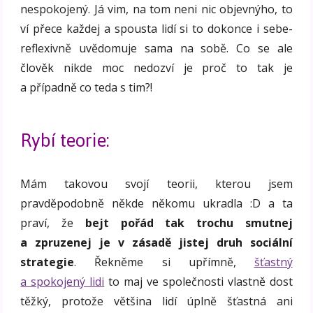
nespokojený. Já vim, na tom neni nic objevnýho, to
ví přece každej a spousta lidí si to dokonce i sebe-
reflexivně uvědomuje sama na sobě. Co se ale
člověk nikde moc nedozví je proč to tak je
a případně co teda s tim?!
Rybí teorie:
Mám takovou svojí teorii, kterou jsem
pravděpodobně někde někomu ukradla :D a ta
praví, že
bejt pořád tak trochu smutnej
a zpruzenej je v zásadě jistej druh sociální
strategie
. Řekněme si upřímně,
šťastný
a spokojený lidi
to maj ve společnosti vlastně dost
těžký, protože většina lidí úplně šťastná ani