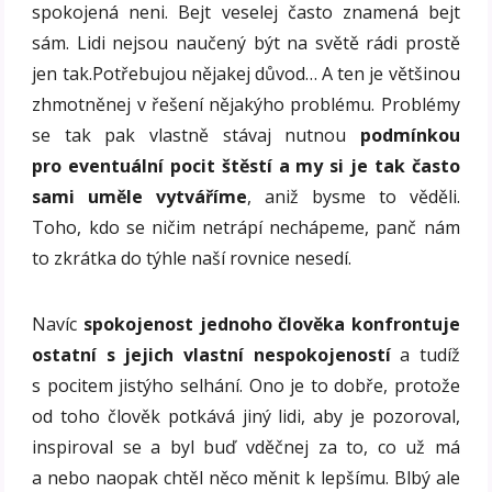
spokojená neni. Bejt veselej často znamená bejt
sám. Lidi nejsou naučený být na světě rádi prostě
jen tak.Potřebujou nějakej důvod… A ten je většinou
zhmotněnej v řešení nějakýho problému. Problémy
se tak pak vlastně stávaj nutnou
podmínkou
pro eventuální pocit štěstí a my si je tak často
sami uměle vytváříme
, aniž bysme to věděli.
Toho, kdo se ničim netrápí nechápeme, panč nám
to zkrátka do týhle naší rovnice nesedí.
Navíc
spokojenost jednoho člověka konfrontuje
ostatní s jejich vlastní nespokojeností
a tudíž
s pocitem jistýho selhání. Ono je to dobře, protože
od toho člověk potkává jiný lidi, aby je pozoroval,
inspiroval se a byl buď vděčnej za to, co už má
a nebo naopak chtěl něco měnit k lepšímu. Blbý ale