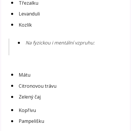
Třezalku
Levanduli
Kozlík
Na fyzickou i mentální vzpruhu:
Mátu
Citronovou trávu
Zelený čaj
Kopřivu
Pampelišku