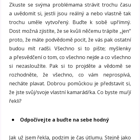
Zkuste se svýma problémama strávit trochu času
a uvědomit si, jestli jsou reálný a nebo vlastně tak
trochu uměle vytvořený. Buďte k sobě upřímný.
Dost možná zjistíte, že se kvůli něčemu trápíte „jen“
proto, že máte podvědomě pocit, že vás pak ostatní
budou mít radši. Všechno si to pište; myšlenky
a přesvědčení o tom, co všechno nejde a co všechno
si nezasloužíte. Pak si to projděte a vědomě se
rozhodněte, že všechno, co vám neprospívá,
necháte plavat. Dobrou pomůckou je představit si,
že jste svůj/svoje vlastní kamarád/ka. Co byste mu/jí
řekli?
Odpočívejte a buďte na sebe hodný
Jak už jsem řekla, podzim je čas útlumu. Stejně jako