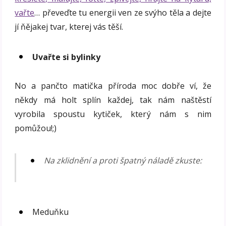
vařte
… převeďte tu energii ven ze svýho těla a dejte
jí ňějakej tvar, kterej vás těší.
Uvařte si bylinky
No a pančto matička příroda moc dobře ví, že
někdy má holt splín každej, tak nám naštěstí
vyrobila spoustu kytiček, který nám s nim
pomůžou!;)
Na zklidnění a proti špatný náladě zkuste:
Meduňku