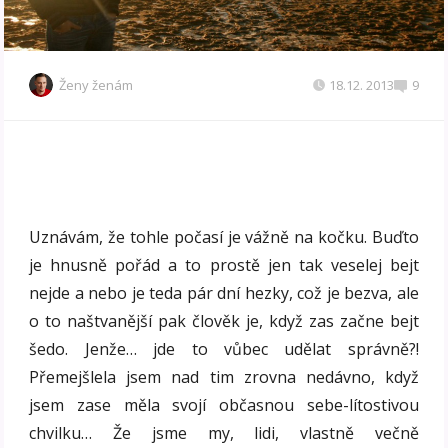
Ženy ženám
18.12. 2013
9
Uznávám, že tohle počasí je vážně na kočku. Buďto
je hnusně pořád a to prostě jen tak veselej bejt
nejde a nebo je teda pár dní hezky, což je bezva, ale
o to naštvanější pak člověk je, když zas začne bejt
šedo. Jenže… jde to vůbec udělat správně?!
Přemejšlela jsem nad tim zrovna nedávno, když
jsem zase měla svojí občasnou sebe-lítostivou
chvilku… Že jsme my, lidi, vlastně večně