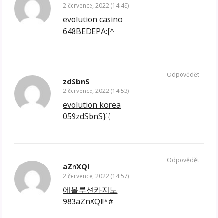
2 července, 2022 (14:49)
evolution casino
648BEDEPA:[^
Odpovědět
zdSbnS
2 července, 2022 (14:53)
evolution korea
059zdSbnS}`{
Odpovědět
aZnXQl
2 července, 2022 (14:57)
에볼루션카지노
983aZnXQl!*#