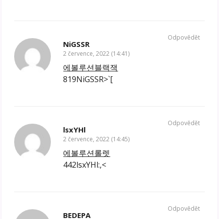
Odpovědět
NiGSSR
2 července, 2022 (14:41)
에볼루션블랙잭
819NiGSSR>`[
Odpovědět
lsxYHl
2 července, 2022 (14:45)
에볼루션롤렛
442lsxYHl:,<
Odpovědět
BEDEPA