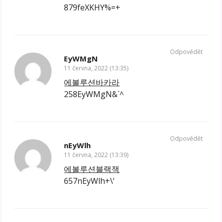
879feXKHY%=+
Odpovědět
EyWMgN
11 června, 2022 (13:35)
에볼루션바카라
258EyWMgN&`^
Odpovědět
nEyWlh
11 června, 2022 (13:39)
에볼루션블랙잭
657nEyWlh+\‘