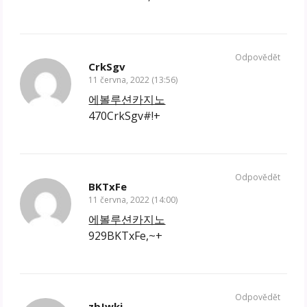
Odpovědět
CrkSgv
11 června, 2022 (13:56)
에볼루션카지노
470CrkSgv#!+
Odpovědět
BKTxFe
11 června, 2022 (14:00)
에볼루션카지노
929BKTxFe,~+
Odpovědět
zbJwkj