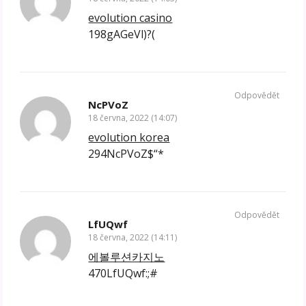
evolution casino
198gAGeVl)?(
Odpovědět
NcPVoZ
18 června, 2022 (14:07)
evolution korea
294NcPVoZ$“*
Odpovědět
LfUQwf
18 června, 2022 (14:11)
에볼루션카지노
470LfUQwf:;#