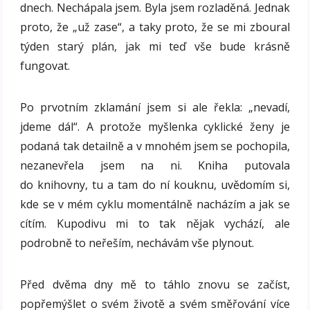
dnech. Nechápala jsem. Byla jsem rozladěná. Jednak
proto, že „už zase“, a taky proto, že se mi zboural
týden starý plán, jak mi teď vše bude krásně
fungovat.
Po prvotním zklamání jsem si ale řekla: „nevadí,
jdeme dál“. A protože myšlenka cyklické ženy je
podaná tak detailně a v mnohém jsem se pochopila,
nezanevřela jsem na ni. Kniha putovala
do knihovny, tu a tam do ní kouknu, uvědomím si,
kde se v mém cyklu momentálně nacházím a jak se
cítím. Kupodivu mi to tak nějak vychází, ale
podrobně to neřeším, nechávám vše plynout.
Před dvěma dny mě to táhlo znovu se začíst,
popřemýšlet o svém životě a svém směřování více