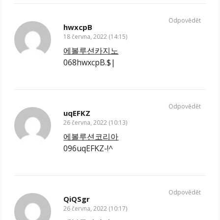
Odpovědět
hwxcpB
18 června, 2022 (14:15)
에볼루션카지노
068hwxcpB.$|
Odpovědět
uqEFKZ
26 června, 2022 (10:13)
에볼루션코리아
096uqEFKZ-!^
Odpovědět
QiQSgr
26 června, 2022 (10:17)