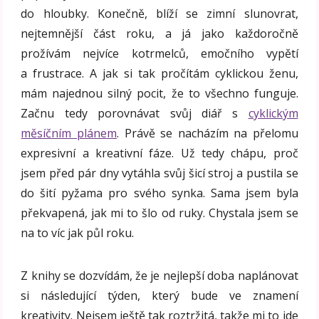
do hloubky. Konečně, blíží se zimní slunovrat,
nejtemnější část roku, a já jako každoročně
prožívám nejvíce kotrmelců, emočního vypětí
a frustrace. A jak si tak pročítám cyklickou ženu,
mám najednou silný pocit, že to všechno funguje.
Začnu tedy porovnávat svůj diář s
cyklickým
měsíčním plánem
. Právě se nacházím na přelomu
expresivní a kreativní fáze. Už tedy chápu, proč
jsem před pár dny vytáhla svůj šicí stroj a pustila se
do šití pyžama pro svého synka. Sama jsem byla
překvapená, jak mi to šlo od ruky. Chystala jsem se
na to víc jak půl roku.
Z knihy se dozvídám, že je nejlepší doba naplánovat
si následující týden, který bude ve znamení
kreativity. Nejsem ještě tak roztržitá, takže mi to jde