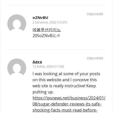
Odpovědět
oZNvBU
2 července, 2022 (15:01)
에볼루션카지노
205oZNvBU,<!
Odpovědět
Aava
12 ledna, 2024 (11:56)
I was looking at some of your posts
on this website and I conceive this
web site is really instructive! Keep
putting up..
https://ipsnews.net/business/2024/01/
08/sugar-defender-reviews-its-safe-
shocking-facts-must-read-before-