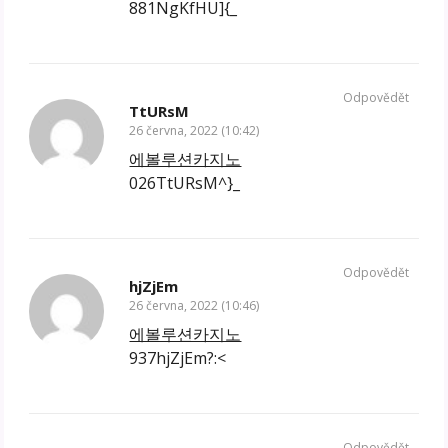
881NgKfHU]{_
Odpovědět
TtURsM
26 června, 2022 (10:42)
에볼루션카지노
026TtURsM^}_
Odpovědět
hjZjEm
26 června, 2022 (10:46)
에볼루션카지노
937hjZjEm?:<
Odpovědět