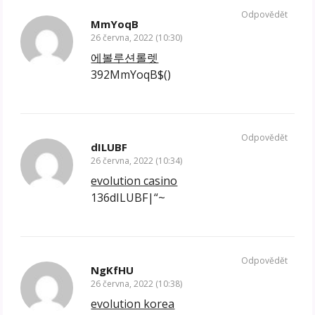
Odpovědět
MmYoqB
26 června, 2022 (10:30)
에볼루션롤렛
392MmYoqB$()
Odpovědět
dILUBF
26 června, 2022 (10:34)
evolution casino
136dILUBF|“~
Odpovědět
NgKfHU
26 června, 2022 (10:38)
evolution korea