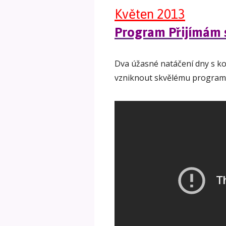
Květen 2013
Program Přijímám s
Dva úžasné natáčení dny s ko
vzniknout skvělému programu