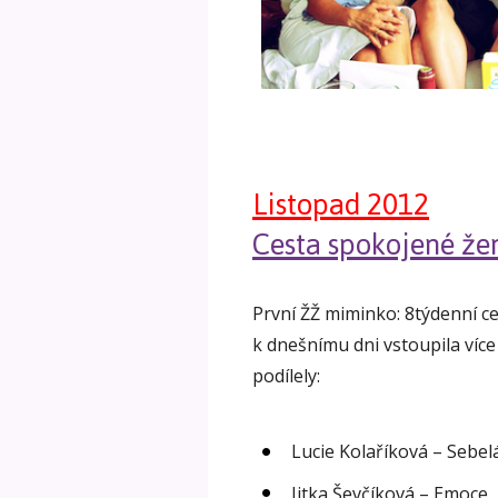
Listopad 2012
Cesta spokojené že
První ŽŽ miminko: 8týdenní c
k dnešnímu dni vstoupila více
podílely:
Lucie Kolaříková – Sebel
Jitka Ševčíková – Emoce