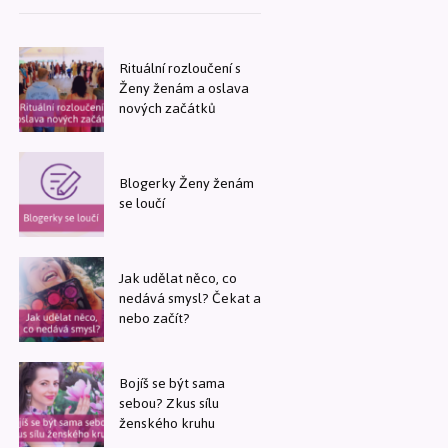
Rituální rozloučení s
Ženy ženám a oslava
nových začátků
Blogerky Ženy ženám
se loučí
Jak udělat něco, co
nedává smysl? Čekat a
nebo začít?
Bojíš se být sama
sebou? Zkus sílu
ženského kruhu